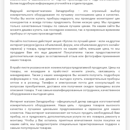
Более подробную информацию уточняйте в отделе продаж.
Ведущий интернет-магазин Западприбор - это огромный выбор
измерительного оборудования по лучшему соотношению цена и качество.
Чтобы Вы могли купить приборы недорого, мы проводим мониторинг цен
конкурентов и всегда готовы предложить более низкую цену. Мы продаем
только качественные товары по самым лучшим ценам. На нашем сайте Вы
можете дешево купить как последние новинки, так и проверенные временем
приборы от лучших производителей.
На сайте постоянно действует акция «Куплю по лучшей цене» - если на другом
интернет-ресурсе (доска объявлений, форум, или объявление другого онлайн-
сервиса) у товара, представленного на нашем сайте, меньшая цена, то мы
продадим Вам его еще дешевле! Покупателям также предоставляется
дополнительная скидка за оставленный отзыв или фотографии применения
наших товаров.
В прайс-листе указана не вся номенклатура предлагаемой продукции. Цены на
товары, не вошедшие в прайс-лист можете узнать, связавшись с
менеджерами. Также у наших менеджеров Вы можете получить подробную
информацию о том, как дешево и выгодно купить измерительные приборы
оптом и в розницу. Телефон и электронная почта для консультаций по
вопросам приобретения, доставки или получения скидки приведены возле
описания товара. У нас самые квалифицированные сотрудники, качественное
оборудование и выгодная цена.
Интернет магазин Западприбор - официальный дилер заводов изготовителей
измерительного оборудования. Наша цель - продажа товаров высокого
качества с лучшими ценовыми предложениями и сервисом для наших
клиентов. Наш интернет магазинможет не только продать необходимый Вам
прибор, но и предложить дополнительные услуги по его поверке, ремонту и
монтажу. Чтобы у Вас остались приятные впечатления после покупки на
нашем сайте, мы предусмотрели специальные гарантированные подарки к
самым популярным товарам.