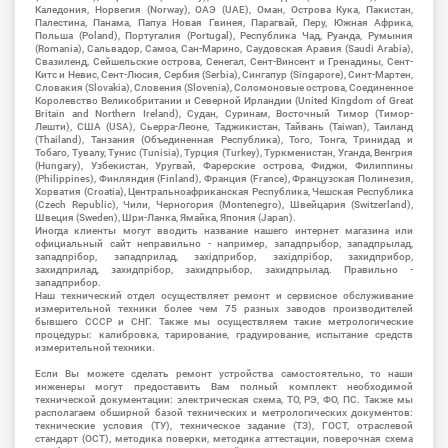
Каледония, Норвегия (Norway), ОАЭ (UAE), Оман, Острова Кука, Пакистан,
Палестина, Панама, Папуа Новая Гвинея, Парагвай, Перу, Южная Африка,
Польша (Poland), Португалия (Portugal), Республика Чад, Руанда, Румыния
(Romania), Сальвадор, Самоа, Сан-Марино, Саудовская Аравия (Saudi Arabia),
Свазиленд, Сейшельские острова, Сенегал, Сент-Винсент и Гренадины, Сент-
Китс и Невис, Сент-Люсия, Сербия (Serbia), Сингапур (Singapore), Синт-Мартен,
Словакия (Slovakia), Словения (Slovenia), Соломоновые острова, Соединенное
Королевство Великобритании и Северной Ирландии (United Kingdom of Great
Britain and Northern Ireland), Судан, Суринам, Восточный Тимор (Тимор-
Лешти), США (USA), Сьерра-Леоне, Таджикистан, Тайвань (Taiwan), Таиланд
(Thailand), Танзания (Объединенная Республика), Того, Тонга, Тринидад и
Тобаго, Тувалу, Тунис (Tunisia), Турция (Turkey), Туркменистан, Уганда, Венгрия
(Hungary), Узбекистан, Уругвай, Фарерские острова, Фиджи, Филиппины
(Philippines), Финляндия (Finland), Франция (France), Французская Полинезия,
Хорватия (Croatia), Центральноафриканская Республика, Чешская Республика
(Czech Republic), Чили, Черногория (Montenegro), Швейцария (Switzerland),
Швеция (Sweden), Шри-Ланка, Ямайка, Япония (Japan).
Иногда клиенты могут вводить название нашего интернет магазина или
официальный сайт неправильно - например, западпрыбор, западпрылад,
западпрібор, западприлад, західприбор, західпрібор, захидприбор,
захидприлад, захидпрібор, захидпрыбор, захидпрылад. Правильно -
западприбор.
Наш технический отдел осуществляет ремонт и сервисное обслуживание
измерительной техники более чем 75 разных заводов производителей
бывшего СССР и СНГ. Также мы осуществляем такие метрологические
процедуры: калибровка, тарирование, градуирование, испытание средств
измерительной техники.
Если Вы можете сделать ремонт устройства самостоятельно, то наши
инженеры могут предоставить Вам полный комплект необходимой
технической документации: электрическая схема, ТО, РЭ, ФО, ПС. Также мы
располагаем обширной базой технических и метрологических документов:
технические условия (ТУ), техническое задание (ТЗ), ГОСТ, отраслевой
стандарт (ОСТ), методика поверки, методика аттестации, поверочная схема