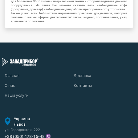
для более чем 3500 типов измерительной техники от производителя данного
оборудования. Из сайта Вы можете скачать весь необходимый софт
(программа, драйвер) необходимый для работы приобретенного устройства.
Также у нас есть библиотека нормативно-правовых документов, которые
связаны с нашей сферой деятельности: закон, кодекс, постановление, указ,
временное положение.
Главная
Доставка
О нас
Контакты
Наши услуги
Украина
Львов
ул. Городоцкая, 222
+38 (050) 478-15-48