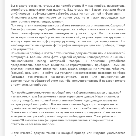
Вы можете оставить отзывы на приобретенный у нас прибор, измеритель,
устройство, индикатор или изделие. Ваш отзыв при Вашем согласии будет
опубликован на официальном сайте без указания контактной информации.
Интернет-магазин принимаем активное участие в таких процедурах как
электронные торги, тендер, аукцион.
При отсутствии на официальном сайте в техническом описании необходимой
Вам информации о приборе Вы всегда можете обратиться к нам за помощью.
Наши квалифицированные менеджеры уточнят для Вас технические
характеристики на прибор из его технической документации: инструкция по
эксплуатации, паспорт, формуляр, руководство по эксплуатации, схемы. При
необходимости мы сделаем фотографии интересующего вас прибора, стенда
или устройства.
Описание на приборы взято с технической документации или с технической
литературы. Большинство фото изделий сделаны непосредственно нашими
специалистами перед отгрузкой товара. В описании устройства
предоставлены основные технические характеристики приборов: номинал,
диапазон измерения, класс точности, шкала, напряжение питания, габариты
(размер), вес. Если на сайте Вы увидели несоответствие названия прибора
(модель) техническим характеристикам, фото или прикрепленным
документам - сообщите об этом нам - Вы получите полезный подарок вместе
с покупаемым прибором.
При необходимости, уточнить общий вес и габариты или размер отдельной
части измерителя Вы можете в нашем сервисном центре. Наши инженеры
помогут подобрать полный аналог или наиболее подходящую замену на
интересующий вас прибор. Все аналоги и замена будут протестированы в
одной с наших лабораторий на полное соответствие Вашим требованиям.
Основная особенность нашего интернет магазина проведение объективных
консультаций при выборе необходимого оборудования. У нас работают
около 20 высококвалифицированных специалистов, которые готовы
ответить на все ваши вопросы.
В технической документации на каждый прибор или изделие указывается