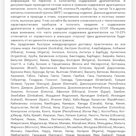
информация по перечню и количеству содержания драгметаллов. В
документации приводится точная масса в граммах содержания драгоценных
металлов: золото Au, палладий Pd, платина Pt, серебро Ag, тантал Ta и другие
металлы платиновой группы (МПГ) на единицу изделия. Данные драгметаллы
находятся в природе в очень ограниченном количестве и поэтому имеют
столь высокую цену. У нас на сайте Вы можете ознакомиться с техническими
характеристиками приборов и получить сведения о содержании
драгметаллов в приборах и радиодеталях производства СССР. Обращаем
ваше внимание, что часто реальное содержание драгметаллов на 10-25%
отличается от справочного в меньшую сторону! Цена драгметаллов будет
зависить от их ценности и массы в граммах.
Мы предлагаем быструю международную доставку практически во все
страны мира: Австралия (Australia), Австрия (Austria), Азербайджан, Албания
(Albania), Алжир (Algeria), Ангилья, Ангола, Антигуа и Барбуда, Аргентина
(Argentina), Аруба, Багамские острова, Бангладеш, Барбадос, Бахрейн, Белиз,
Бельгия (Belgium), Бенин, Бермуды, Болгария (Bulgaria), Боливия, Бонайре,
Синт-Э. и Саба, Босния и Герцеговина (Bosnia and Herzegovina), Ботсвана,
Бразилия (Brazil), Британские Виргинские Острова, Бруней Даруссалам,
Буркина Фасо, Бурунди, Бутан, Вьетнам (Vietnam), Вануату, Ватикан, Венесуэла,
Армения, Габон, Гайана, Гаити, Гамия, Гамбия, Гана, Гватемала, Гвинея,
Гибралтар, Гондурас, Гонконг, Гренада, Гренландия (Greenland), Греция
(Greece), Грузия (Georgia), Дания (Denmark), Демократическая Республика
Конго, Джерси, Джибути, Доминика, Доминиканская Республика, Эквадор,
Эсватин, Эстония (Estonia), Эфиопия (Ethiopia), Египет (Egypt), Замбия,
Зимбабве (Zimbabwe), Иордания Индонезия, Ирландия (Ireland), Исландия
(Iceland), Испания (Spain), Италия (Italy), Кабо-Верде, Казахстан (Kazakhstan),
Каймановы острова, Камбоджа, Камерун, Канада (Canada), Катар, Кения,
Кыргызстан, Китай (China), Кипр (Cyprus), Кирибати, Колумбия (Colombia),
Коморские острова, Конго, Корея (Республика) (Korea Rep.), Коста-Рика, Кот-
д'Ивуар, Куба, Кувейт, Кюрасао, Лаос, Латвия (Latvia), Лесото, Литва (Lithuania),
Либерия, Ливан, Ливия, Лихтенштейн, Люксембург, Мьянма, Маврикий,
Мавритания, Мадагаскар, Макао, Малави, Малайзия, Мали, Мальдивы, Мальта,
Марокко (Morocco), Мексика (Mexico), Мозамбик, Молдова (Moldova), Монако,
Монако, Намибия, Науру, Непал, Нигер, Нигерия (Nigeria), Нидерланды
(Netherlands), Германия (Germany), Новая Зеландия (New Zealand), Новая