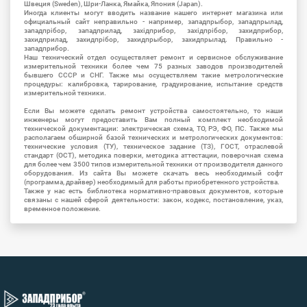
Швеция (Sweden), Шри-Ланка, Ямайка, Япония (Japan).
Иногда клиенты могут вводить название нашего интернет магазина или
официальный сайт неправильно - например, западпрыбор, западпрылад,
западпрібор, западприлад, західприбор, західпрібор, захидприбор,
захидприлад, захидпрібор, захидпрыбор, захидпрылад. Правильно -
западприбор.
Наш технический отдел осуществляет ремонт и сервисное обслуживание
измерительной техники более чем 75 разных заводов производителей
бывшего СССР и СНГ. Также мы осуществляем такие метрологические
процедуры: калибровка, тарирование, градуирование, испытание средств
измерительной техники.
Если Вы можете сделать ремонт устройства самостоятельно, то наши
инженеры могут предоставить Вам полный комплект необходимой
технической документации: электрическая схема, ТО, РЭ, ФО, ПС. Также мы
располагаем обширной базой технических и метрологических документов:
технические условия (ТУ), техническое задание (ТЗ), ГОСТ, отраслевой
стандарт (ОСТ), методика поверки, методика аттестации, поверочная схема
для более чем 3500 типов измерительной техники от производителя данного
оборудования. Из сайта Вы можете скачать весь необходимый софт
(программа, драйвер) необходимый для работы приобретенного устройства.
Также у нас есть библиотека нормативно-правовых документов, которые
связаны с нашей сферой деятельности: закон, кодекс, постановление, указ,
временное положение.