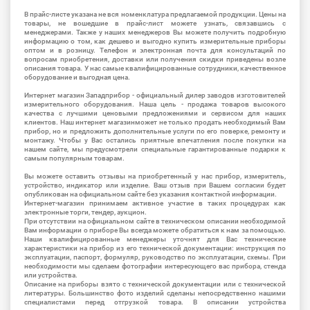
В прайс-листе указана не вся номенклатура предлагаемой продукции. Цены на
товары, не вошедшие в прайс-лист можете узнать, связавшись с
менеджерами. Также у наших менеджеров Вы можете получить подробную
информацию о том, как дешево и выгодно купить измерительные приборы
оптом и в розницу. Телефон и электронная почта для консультаций по
вопросам приобретения, доставки или получения скидки приведены возле
описания товара. У нас самые квалифицированные сотрудники, качественное
оборудование и выгодная цена.
Интернет магазин Западприбор - официальный дилер заводов изготовителей
измерительного оборудования. Наша цель - продажа товаров высокого
качества с лучшими ценовыми предложениями и сервисом для наших
клиентов. Наш интернет магазинможет не только продать необходимый Вам
прибор, но и предложить дополнительные услуги по его поверке, ремонту и
монтажу. Чтобы у Вас остались приятные впечатления после покупки на
нашем сайте, мы предусмотрели специальные гарантированные подарки к
самым популярным товарам.
Вы можете оставить отзывы на приобретенный у нас прибор, измеритель,
устройство, индикатор или изделие. Ваш отзыв при Вашем согласии будет
опубликован на официальном сайте без указания контактной информации.
Интернет-магазин принимаем активное участие в таких процедурах как
электронные торги, тендер, аукцион.
При отсутствии на официальном сайте в техническом описании необходимой
Вам информации о приборе Вы всегда можете обратиться к нам за помощью.
Наши квалифицированные менеджеры уточнят для Вас технические
характеристики на прибор из его технической документации: инструкция по
эксплуатации, паспорт, формуляр, руководство по эксплуатации, схемы. При
необходимости мы сделаем фотографии интересующего вас прибора, стенда
или устройства.
Описание на приборы взято с технической документации или с технической
литературы. Большинство фото изделий сделаны непосредственно нашими
специалистами перед отгрузкой товара. В описании устройства