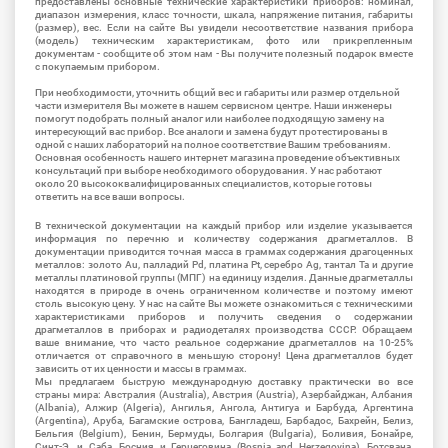
предоставлены основные технические характеристики приборов: номинал,
диапазон измерения, класс точности, шкала, напряжение питания, габариты
(размер), вес. Если на сайте Вы увидели несоответствие названия прибора
(модель) техническим характеристикам, фото или прикрепленным
документам - сообщите об этом нам - Вы получите полезный подарок вместе
с покупаемым прибором.
При необходимости, уточнить общий вес и габариты или размер отдельной
части измерителя Вы можете в нашем сервисном центре. Наши инженеры
помогут подобрать полный аналог или наиболее подходящую замену на
интересующий вас прибор. Все аналоги и замена будут протестированы в
одной с наших лабораторий на полное соответствие Вашим требованиям.
Основная особенность нашего интернет магазина проведение объективных
консультаций при выборе необходимого оборудования. У нас работают
около 20 высококвалифицированных специалистов, которые готовы
ответить на все ваши вопросы.
В технической документации на каждый прибор или изделие указывается
информация по перечню и количеству содержания драгметаллов. В
документации приводится точная масса в граммах содержания драгоценных
металлов: золото Au, палладий Pd, платина Pt, серебро Ag, тантал Ta и другие
металлы платиновой группы (МПГ) на единицу изделия. Данные драгметаллы
находятся в природе в очень ограниченном количестве и поэтому имеют
столь высокую цену. У нас на сайте Вы можете ознакомиться с техническими
характеристиками приборов и получить сведения о содержании
драгметаллов в приборах и радиодеталях производства СССР. Обращаем
ваше внимание, что часто реальное содержание драгметаллов на 10-25%
отличается от справочного в меньшую сторону! Цена драгметаллов будет
зависить от их ценности и массы в граммах.
Мы предлагаем быструю международную доставку практически во все
страны мира: Австралия (Australia), Австрия (Austria), Азербайджан, Албания
(Albania), Алжир (Algeria), Ангилья, Ангола, Антигуа и Барбуда, Аргентина
(Argentina), Аруба, Багамские острова, Бангладеш, Барбадос, Бахрейн, Белиз,
Бельгия (Belgium), Бенин, Бермуды, Болгария (Bulgaria), Боливия, Бонайре,
Синт-Э. и Саба, Босния и Герцеговина (Bosnia and Herzegovina), Ботсвана,