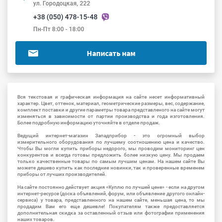
ул. Городоцкая, 222
+38 (050) 478-15-48
Пн-Пт 8:00 - 18:00
Написать нам
Вся текстовая и графическая информация на сайте несет информативный
характер. Цвет, оттенок, материал, геометрические размеры, вес, содержание,
комплект поставки и другие параметры товара представленого на сайте могут
изменяться в зависимости от партии производства и года изготовления.
Более подробную информацию уточняйте в отделе продаж.
Ведущий интернет-магазин Западприбор - это огромный выбор
измерительного оборудования по лучшему соотношению цена и качество.
Чтобы Вы могли купить приборы недорого, мы проводим мониторинг цен
конкурентов и всегда готовы предложить более низкую цену. Мы продаем
только качественные товары по самым лучшим ценам. На нашем сайте Вы
можете дешево купить как последние новинки, так и проверенные временем
приборы от лучших производителей.
На сайте постоянно действует акция «Куплю по лучшей цене» - если на другом
интернет-ресурсе (доска объявлений, форум, или объявление другого онлайн-
сервиса) у товара, представленного на нашем сайте, меньшая цена, то мы
продадим Вам его еще дешевле! Покупателям также предоставляется
дополнительная скидка за оставленный отзыв или фотографии применения
наших товаров.