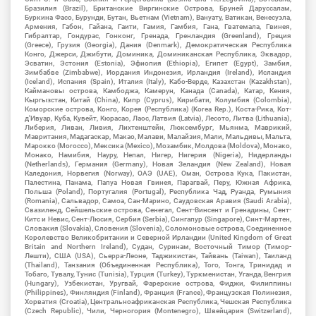
Бразилия (Brazil), Британские Виргинские Острова, Бруней Даруссалам,
Буркина Фасо, Бурунди, Бутан, Вьетнам (Vietnam), Вануату, Ватикан, Венесуэла,
Армения, Габон, Гайана, Гаити, Гамия, Гамбия, Гана, Гватемала, Гвинея,
Гибралтар, Гондурас, Гонконг, Гренада, Гренландия (Greenland), Греция
(Greece), Грузия (Georgia), Дания (Denmark), Демократическая Республика
Конго, Джерси, Джибути, Доминика, Доминиканская Республика, Эквадор,
Эсватин, Эстония (Estonia), Эфиопия (Ethiopia), Египет (Egypt), Замбия,
Зимбабве (Zimbabwe), Иордания Индонезия, Ирландия (Ireland), Исландия
(Iceland), Испания (Spain), Италия (Italy), Кабо-Верде, Казахстан (Kazakhstan),
Каймановы острова, Камбоджа, Камерун, Канада (Canada), Катар, Кения,
Кыргызстан, Китай (China), Кипр (Cyprus), Кирибати, Колумбия (Colombia),
Коморские острова, Конго, Корея (Республика) (Korea Rep.), Коста-Рика, Кот-
д'Ивуар, Куба, Кувейт, Кюрасао, Лаос, Латвия (Latvia), Лесото, Литва (Lithuania),
Либерия, Ливан, Ливия, Лихтенштейн, Люксембург, Мьянма, Маврикий,
Мавритания, Мадагаскар, Макао, Малави, Малайзия, Мали, Мальдивы, Мальта,
Марокко (Morocco), Мексика (Mexico), Мозамбик, Молдова (Moldova), Монако,
Монако, Намибия, Науру, Непал, Нигер, Нигерия (Nigeria), Нидерланды
(Netherlands), Германия (Germany), Новая Зеландия (New Zealand), Новая
Каледония, Норвегия (Norway), ОАЭ (UAE), Оман, Острова Кука, Пакистан,
Палестина, Панама, Папуа Новая Гвинея, Парагвай, Перу, Южная Африка,
Польша (Poland), Португалия (Portugal), Республика Чад, Руанда, Румыния
(Romania), Сальвадор, Самоа, Сан-Марино, Саудовская Аравия (Saudi Arabia),
Свазиленд, Сейшельские острова, Сенегал, Сент-Винсент и Гренадины, Сент-
Китс и Невис, Сент-Люсия, Сербия (Serbia), Сингапур (Singapore), Синт-Мартен,
Словакия (Slovakia), Словения (Slovenia), Соломоновые острова, Соединенное
Королевство Великобритании и Северной Ирландии (United Kingdom of Great
Britain and Northern Ireland), Судан, Суринам, Восточный Тимор (Тимор-
Лешти), США (USA), Сьерра-Леоне, Таджикистан, Тайвань (Taiwan), Таиланд
(Thailand), Танзания (Объединенная Республика), Того, Тонга, Тринидад и
Тобаго, Тувалу, Тунис (Tunisia), Турция (Turkey), Туркменистан, Уганда, Венгрия
(Hungary), Узбекистан, Уругвай, Фарерские острова, Фиджи, Филиппины
(Philippines), Финляндия (Finland), Франция (France), Французская Полинезия,
Хорватия (Croatia), Центральноафриканская Республика, Чешская Республика
(Czech Republic), Чили, Черногория (Montenegro), Швейцария (Switzerland),