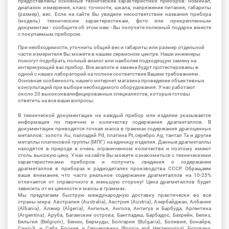
предоставлены основные технические характеристики приборов: номинал,
диапазон измерения, класс точности, шкала, напряжение питания, габариты
(размер), вес. Если на сайте Вы увидели несоответствие названия прибора
(модель) техническим характеристикам, фото или прикрепленным
документам - сообщите об этом нам - Вы получите полезный подарок вместе
с покупаемым прибором.
При необходимости, уточнить общий вес и габариты или размер отдельной
части измерителя Вы можете в нашем сервисном центре. Наши инженеры
помогут подобрать полный аналог или наиболее подходящую замену на
интересующий вас прибор. Все аналоги и замена будут протестированы в
одной с наших лабораторий на полное соответствие Вашим требованиям.
Основная особенность нашего интернет магазина проведение объективных
консультаций при выборе необходимого оборудования. У нас работают
около 20 высококвалифицированных специалистов, которые готовы
ответить на все ваши вопросы.
В технической документации на каждый прибор или изделие указывается
информация по перечню и количеству содержания драгметаллов. В
документации приводится точная масса в граммах содержания драгоценных
металлов: золото Au, палладий Pd, платина Pt, серебро Ag, тантал Ta и другие
металлы платиновой группы (МПГ) на единицу изделия. Данные драгметаллы
находятся в природе в очень ограниченном количестве и поэтому имеют
столь высокую цену. У нас на сайте Вы можете ознакомиться с техническими
характеристиками приборов и получить сведения о содержании
драгметаллов в приборах и радиодеталях производства СССР. Обращаем
ваше внимание, что часто реальное содержание драгметаллов на 10-25%
отличается от справочного в меньшую сторону! Цена драгметаллов будет
зависить от их ценности и массы в граммах.
Мы предлагаем быструю международную доставку практически во все
страны мира: Австралия (Australia), Австрия (Austria), Азербайджан, Албания
(Albania), Алжир (Algeria), Ангилья, Ангола, Антигуа и Барбуда, Аргентина
(Argentina), Аруба, Багамские острова, Бангладеш, Барбадос, Бахрейн, Белиз,
Бельгия (Belgium), Бенин, Бермуды, Болгария (Bulgaria), Боливия, Бонайре,
Синт-Э. и Саба, Босния и Герцеговина (Bosnia and Herzegovina), Ботсвана,