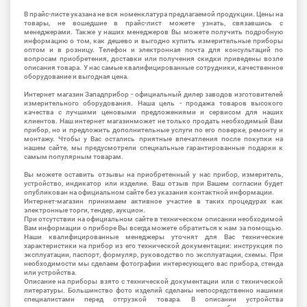
В прайс-листе указана не вся номенклатура предлагаемой продукции. Цены на
товары, не вошедшие в прайс-лист можете узнать, связавшись с
менеджерами. Также у наших менеджеров Вы можете получить подробную
информацию о том, как дешево и выгодно купить измерительные приборы
оптом и в розницу. Телефон и электронная почта для консультаций по
вопросам приобретения, доставки или получения скидки приведены возле
описания товара. У нас самые квалифицированные сотрудники, качественное
оборудование и выгодная цена.
Интернет магазин Западприбор - официальный дилер заводов изготовителей
измерительного оборудования. Наша цель - продажа товаров высокого
качества с лучшими ценовыми предложениями и сервисом для наших
клиентов. Наш интернет магазинможет не только продать необходимый Вам
прибор, но и предложить дополнительные услуги по его поверке, ремонту и
монтажу. Чтобы у Вас остались приятные впечатления после покупки на
нашем сайте, мы предусмотрели специальные гарантированные подарки к
самым популярным товарам.
Вы можете оставить отзывы на приобретенный у нас прибор, измеритель,
устройство, индикатор или изделие. Ваш отзыв при Вашем согласии будет
опубликован на официальном сайте без указания контактной информации.
Интернет-магазин принимаем активное участие в таких процедурах как
электронные торги, тендер, аукцион.
При отсутствии на официальном сайте в техническом описании необходимой
Вам информации о приборе Вы всегда можете обратиться к нам за помощью.
Наши квалифицированные менеджеры уточнят для Вас технические
характеристики на прибор из его технической документации: инструкция по
эксплуатации, паспорт, формуляр, руководство по эксплуатации, схемы. При
необходимости мы сделаем фотографии интересующего вас прибора, стенда
или устройства.
Описание на приборы взято с технической документации или с технической
литературы. Большинство фото изделий сделаны непосредственно нашими
специалистами перед отгрузкой товара. В описании устройства