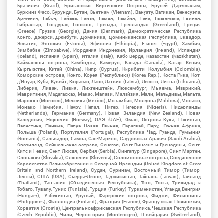
Бразилия (Brazil), Британские Виргинские Острова, Бруней Даруссалам,
Буркина Фасо, Бурунди, Бутан, Вьетнам (Vietnam), Вануату, Ватикан, Венесуэла,
Армения, Габон, Гайана, Гаити, Гамия, Гамбия, Гана, Гватемала, Гвинея,
Гибралтар, Гондурас, Гонконг, Гренада, Гренландия (Greenland), Греция
(Greece), Грузия (Georgia), Дания (Denmark), Демократическая Республика
Конго, Джерси, Джибути, Доминика, Доминиканская Республика, Эквадор,
Эсватин, Эстония (Estonia), Эфиопия (Ethiopia), Египет (Egypt), Замбия,
Зимбабве (Zimbabwe), Иордания Индонезия, Ирландия (Ireland), Исландия
(Iceland), Испания (Spain), Италия (Italy), Кабо-Верде, Казахстан (Kazakhstan),
Каймановы острова, Камбоджа, Камерун, Канада (Canada), Катар, Кения,
Кыргызстан, Китай (China), Кипр (Cyprus), Кирибати, Колумбия (Colombia),
Коморские острова, Конго, Корея (Республика) (Korea Rep.), Коста-Рика, Кот-
д'Ивуар, Куба, Кувейт, Кюрасао, Лаос, Латвия (Latvia), Лесото, Литва (Lithuania),
Либерия, Ливан, Ливия, Лихтенштейн, Люксембург, Мьянма, Маврикий,
Мавритания, Мадагаскар, Макао, Малави, Малайзия, Мали, Мальдивы, Мальта,
Марокко (Morocco), Мексика (Mexico), Мозамбик, Молдова (Moldova), Монако,
Монако, Намибия, Науру, Непал, Нигер, Нигерия (Nigeria), Нидерланды
(Netherlands), Германия (Germany), Новая Зеландия (New Zealand), Новая
Каледония, Норвегия (Norway), ОАЭ (UAE), Оман, Острова Кука, Пакистан,
Палестина, Панама, Папуа Новая Гвинея, Парагвай, Перу, Южная Африка,
Польша (Poland), Португалия (Portugal), Республика Чад, Руанда, Румыния
(Romania), Сальвадор, Самоа, Сан-Марино, Саудовская Аравия (Saudi Arabia),
Свазиленд, Сейшельские острова, Сенегал, Сент-Винсент и Гренадины, Сент-
Китс и Невис, Сент-Люсия, Сербия (Serbia), Сингапур (Singapore), Синт-Мартен,
Словакия (Slovakia), Словения (Slovenia), Соломоновые острова, Соединенное
Королевство Великобритании и Северной Ирландии (United Kingdom of Great
Britain and Northern Ireland), Судан, Суринам, Восточный Тимор (Тимор-
Лешти), США (USA), Сьерра-Леоне, Таджикистан, Тайвань (Taiwan), Таиланд
(Thailand), Танзания (Объединенная Республика), Того, Тонга, Тринидад и
Тобаго, Тувалу, Тунис (Tunisia), Турция (Turkey), Туркменистан, Уганда, Венгрия
(Hungary), Узбекистан, Уругвай, Фарерские острова, Фиджи, Филиппины
(Philippines), Финляндия (Finland), Франция (France), Французская Полинезия,
Хорватия (Croatia), Центральноафриканская Республика, Чешская Республика
(Czech Republic), Чили, Черногория (Montenegro), Швейцария (Switzerland),