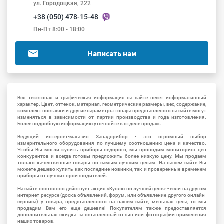
ул. Городоцкая, 222
+38 (050) 478-15-48
Пн-Пт 8:00 - 18:00
Написать нам
Вся текстовая и графическая информация на сайте несет информативный
характер. Цвет, оттенок, материал, геометрические размеры, вес, содержание,
комплект поставки и другие параметры товара представленого на сайте могут
изменяться в зависимости от партии производства и года изготовления.
Более подробную информацию уточняйте в отделе продаж.
Ведущий интернет-магазин Западприбор - это огромный выбор
измерительного оборудования по лучшему соотношению цена и качество.
Чтобы Вы могли купить приборы недорого, мы проводим мониторинг цен
конкурентов и всегда готовы предложить более низкую цену. Мы продаем
только качественные товары по самым лучшим ценам. На нашем сайте Вы
можете дешево купить как последние новинки, так и проверенные временем
приборы от лучших производителей.
На сайте постоянно действует акция «Куплю по лучшей цене» - если на другом
интернет-ресурсе (доска объявлений, форум, или объявление другого онлайн-
сервиса) у товара, представленного на нашем сайте, меньшая цена, то мы
продадим Вам его еще дешевле! Покупателям также предоставляется
дополнительная скидка за оставленный отзыв или фотографии применения
наших товаров.