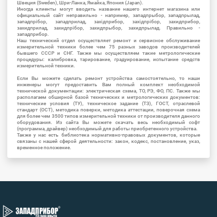
Швеция (Sweden), Шри-Ланка, Ямайка, Япония (Japan).
Иногда клиенты могут вводить название нашего интернет магазина или
официальный сайт неправильно - например, западпрыбор, западпрылад,
западпрібор, западприлад, західприбор, західпрібор, захидприбор,
захидприлад, захидпрібор, захидпрыбор, захидпрылад. Правильно -
западприбор.
Наш технический отдел осуществляет ремонт и сервисное обслуживание
измерительной техники более чем 75 разных заводов производителей
бывшего СССР и СНГ. Также мы осуществляем такие метрологические
процедуры: калибровка, тарирование, градуирование, испытание средств
измерительной техники.
Если Вы можете сделать ремонт устройства самостоятельно, то наши
инженеры могут предоставить Вам полный комплект необходимой
технической документации: электрическая схема, ТО, РЭ, ФО, ПС. Также мы
располагаем обширной базой технических и метрологических документов:
технические условия (ТУ), техническое задание (ТЗ), ГОСТ, отраслевой
стандарт (ОСТ), методика поверки, методика аттестации, поверочная схема
для более чем 3500 типов измерительной техники от производителя данного
оборудования. Из сайта Вы можете скачать весь необходимый софт
(программа, драйвер) необходимый для работы приобретенного устройства.
Также у нас есть библиотека нормативно-правовых документов, которые
связаны с нашей сферой деятельности: закон, кодекс, постановление, указ,
временное положение.