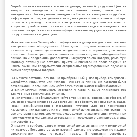
В прайс-листе указана не вся номенклатура предлагаемой продукции. Цены на
товары, не вошедшие в прайс-лист можете узнать, связавшись с
менеджерами. Также у наших менеджеров Вы можете получить подробную
информацию о том, как дешево и выгодно купить измерительные приборы
оптом и в розницу. Телефон и электронная почта для консультаций по
вопросам приобретения, доставки или получения скидки приведены возле
описания товара. У нас самые квалифицированные сотрудники, качественное
оборудование и выгодная цена.
Интернет магазин Западприбор - официальный дилер заводов изготовителей
измерительного оборудования. Наша цель - продажа товаров высокого
качества с лучшими ценовыми предложениями и сервисом для наших
клиентов. Наш интернет магазинможет не только продать необходимый Вам
прибор, но и предложить дополнительные услуги по его поверке, ремонту и
монтажу. Чтобы у Вас остались приятные впечатления после покупки на
нашем сайте, мы предусмотрели специальные гарантированные подарки к
самым популярным товарам.
Вы можете оставить отзывы на приобретенный у нас прибор, измеритель,
устройство, индикатор или изделие. Ваш отзыв при Вашем согласии будет
опубликован на официальном сайте без указания контактной информации.
Интернет-магазин принимаем активное участие в таких процедурах как
электронные торги, тендер, аукцион.
При отсутствии на официальном сайте в техническом описании необходимой
Вам информации о приборе Вы всегда можете обратиться к нам за помощью.
Наши квалифицированные менеджеры уточнят для Вас технические
характеристики на прибор из его технической документации: инструкция по
эксплуатации, паспорт, формуляр, руководство по эксплуатации, схемы. При
необходимости мы сделаем фотографии интересующего вас прибора, стенда
или устройства.
Описание на приборы взято с технической документации или с технической
литературы. Большинство фото изделий сделаны непосредственно нашими
специалистами перед отгрузкой товара. В описании устройства