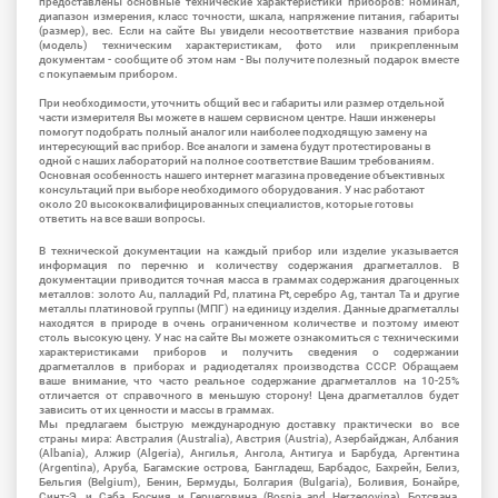
предоставлены основные технические характеристики приборов: номинал,
диапазон измерения, класс точности, шкала, напряжение питания, габариты
(размер), вес. Если на сайте Вы увидели несоответствие названия прибора
(модель) техническим характеристикам, фото или прикрепленным
документам - сообщите об этом нам - Вы получите полезный подарок вместе
с покупаемым прибором.
При необходимости, уточнить общий вес и габариты или размер отдельной
части измерителя Вы можете в нашем сервисном центре. Наши инженеры
помогут подобрать полный аналог или наиболее подходящую замену на
интересующий вас прибор. Все аналоги и замена будут протестированы в
одной с наших лабораторий на полное соответствие Вашим требованиям.
Основная особенность нашего интернет магазина проведение объективных
консультаций при выборе необходимого оборудования. У нас работают
около 20 высококвалифицированных специалистов, которые готовы
ответить на все ваши вопросы.
В технической документации на каждый прибор или изделие указывается
информация по перечню и количеству содержания драгметаллов. В
документации приводится точная масса в граммах содержания драгоценных
металлов: золото Au, палладий Pd, платина Pt, серебро Ag, тантал Ta и другие
металлы платиновой группы (МПГ) на единицу изделия. Данные драгметаллы
находятся в природе в очень ограниченном количестве и поэтому имеют
столь высокую цену. У нас на сайте Вы можете ознакомиться с техническими
характеристиками приборов и получить сведения о содержании
драгметаллов в приборах и радиодеталях производства СССР. Обращаем
ваше внимание, что часто реальное содержание драгметаллов на 10-25%
отличается от справочного в меньшую сторону! Цена драгметаллов будет
зависить от их ценности и массы в граммах.
Мы предлагаем быструю международную доставку практически во все
страны мира: Австралия (Australia), Австрия (Austria), Азербайджан, Албания
(Albania), Алжир (Algeria), Ангилья, Ангола, Антигуа и Барбуда, Аргентина
(Argentina), Аруба, Багамские острова, Бангладеш, Барбадос, Бахрейн, Белиз,
Бельгия (Belgium), Бенин, Бермуды, Болгария (Bulgaria), Боливия, Бонайре,
Синт-Э. и Саба, Босния и Герцеговина (Bosnia and Herzegovina), Ботсвана,