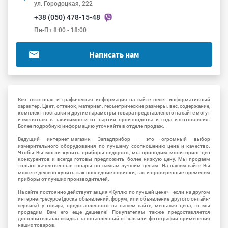
ул. Городоцкая, 222
+38 (050) 478-15-48
Пн-Пт 8:00 - 18:00
Написать нам
Вся текстовая и графическая информация на сайте несет информативный
характер. Цвет, оттенок, материал, геометрические размеры, вес, содержание,
комплект поставки и другие параметры товара представленого на сайте могут
изменяться в зависимости от партии производства и года изготовления.
Более подробную информацию уточняйте в отделе продаж.
Ведущий интернет-магазин Западприбор - это огромный выбор
измерительного оборудования по лучшему соотношению цена и качество.
Чтобы Вы могли купить приборы недорого, мы проводим мониторинг цен
конкурентов и всегда готовы предложить более низкую цену. Мы продаем
только качественные товары по самым лучшим ценам. На нашем сайте Вы
можете дешево купить как последние новинки, так и проверенные временем
приборы от лучших производителей.
На сайте постоянно действует акция «Куплю по лучшей цене» - если на другом
интернет-ресурсе (доска объявлений, форум, или объявление другого онлайн-
сервиса) у товара, представленного на нашем сайте, меньшая цена, то мы
продадим Вам его еще дешевле! Покупателям также предоставляется
дополнительная скидка за оставленный отзыв или фотографии применения
наших товаров.