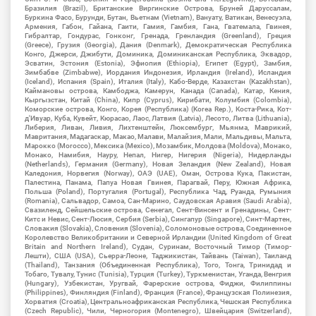
Бразилия (Brazil), Британские Виргинские Острова, Бруней Даруссалам,
Буркина Фасо, Бурунди, Бутан, Вьетнам (Vietnam), Вануату, Ватикан, Венесуэла,
Армения, Габон, Гайана, Гаити, Гамия, Гамбия, Гана, Гватемала, Гвинея,
Гибралтар, Гондурас, Гонконг, Гренада, Гренландия (Greenland), Греция
(Greece), Грузия (Georgia), Дания (Denmark), Демократическая Республика
Конго, Джерси, Джибути, Доминика, Доминиканская Республика, Эквадор,
Эсватин, Эстония (Estonia), Эфиопия (Ethiopia), Египет (Egypt), Замбия,
Зимбабве (Zimbabwe), Иордания Индонезия, Ирландия (Ireland), Исландия
(Iceland), Испания (Spain), Италия (Italy), Кабо-Верде, Казахстан (Kazakhstan),
Каймановы острова, Камбоджа, Камерун, Канада (Canada), Катар, Кения,
Кыргызстан, Китай (China), Кипр (Cyprus), Кирибати, Колумбия (Colombia),
Коморские острова, Конго, Корея (Республика) (Korea Rep.), Коста-Рика, Кот-
д'Ивуар, Куба, Кувейт, Кюрасао, Лаос, Латвия (Latvia), Лесото, Литва (Lithuania),
Либерия, Ливан, Ливия, Лихтенштейн, Люксембург, Мьянма, Маврикий,
Мавритания, Мадагаскар, Макао, Малави, Малайзия, Мали, Мальдивы, Мальта,
Марокко (Morocco), Мексика (Mexico), Мозамбик, Молдова (Moldova), Монако,
Монако, Намибия, Науру, Непал, Нигер, Нигерия (Nigeria), Нидерланды
(Netherlands), Германия (Germany), Новая Зеландия (New Zealand), Новая
Каледония, Норвегия (Norway), ОАЭ (UAE), Оман, Острова Кука, Пакистан,
Палестина, Панама, Папуа Новая Гвинея, Парагвай, Перу, Южная Африка,
Польша (Poland), Португалия (Portugal), Республика Чад, Руанда, Румыния
(Romania), Сальвадор, Самоа, Сан-Марино, Саудовская Аравия (Saudi Arabia),
Свазиленд, Сейшельские острова, Сенегал, Сент-Винсент и Гренадины, Сент-
Китс и Невис, Сент-Люсия, Сербия (Serbia), Сингапур (Singapore), Синт-Мартен,
Словакия (Slovakia), Словения (Slovenia), Соломоновые острова, Соединенное
Королевство Великобритании и Северной Ирландии (United Kingdom of Great
Britain and Northern Ireland), Судан, Суринам, Восточный Тимор (Тимор-
Лешти), США (USA), Сьерра-Леоне, Таджикистан, Тайвань (Taiwan), Таиланд
(Thailand), Танзания (Объединенная Республика), Того, Тонга, Тринидад и
Тобаго, Тувалу, Тунис (Tunisia), Турция (Turkey), Туркменистан, Уганда, Венгрия
(Hungary), Узбекистан, Уругвай, Фарерские острова, Фиджи, Филиппины
(Philippines), Финляндия (Finland), Франция (France), Французская Полинезия,
Хорватия (Croatia), Центральноафриканская Республика, Чешская Республика
(Czech Republic), Чили, Черногория (Montenegro), Швейцария (Switzerland),