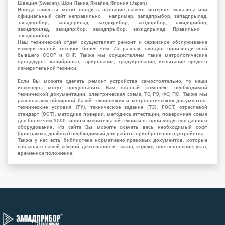
Швеция (Sweden), Шри-Ланка, Ямайка, Япония (Japan).
Иногда клиенты могут вводить название нашего интернет магазина или
официальный сайт неправильно - например, западпрыбор, западпрылад,
западпрібор, западприлад, західприбор, західпрібор, захидприбор,
захидприлад, захидпрібор, захидпрыбор, захидпрылад. Правильно -
западприбор.
Наш технический отдел осуществляет ремонт и сервисное обслуживание
измерительной техники более чем 75 разных заводов производителей
бывшего СССР и СНГ. Также мы осуществляем такие метрологические
процедуры: калибровка, тарирование, градуирование, испытание средств
измерительной техники.
Если Вы можете сделать ремонт устройства самостоятельно, то наши
инженеры могут предоставить Вам полный комплект необходимой
технической документации: электрическая схема, ТО, РЭ, ФО, ПС. Также мы
располагаем обширной базой технических и метрологических документов:
технические условия (ТУ), техническое задание (ТЗ), ГОСТ, отраслевой
стандарт (ОСТ), методика поверки, методика аттестации, поверочная схема
для более чем 3500 типов измерительной техники от производителя данного
оборудования. Из сайта Вы можете скачать весь необходимый софт
(программа, драйвер) необходимый для работы приобретенного устройства.
Также у нас есть библиотека нормативно-правовых документов, которые
связаны с нашей сферой деятельности: закон, кодекс, постановление, указ,
временное положение.