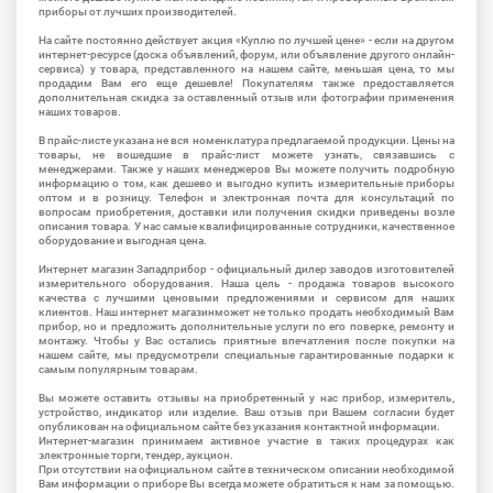
приборы от лучших производителей.
На сайте постоянно действует акция «Куплю по лучшей цене» - если на другом
интернет-ресурсе (доска объявлений, форум, или объявление другого онлайн-
сервиса) у товара, представленного на нашем сайте, меньшая цена, то мы
продадим Вам его еще дешевле! Покупателям также предоставляется
дополнительная скидка за оставленный отзыв или фотографии применения
наших товаров.
В прайс-листе указана не вся номенклатура предлагаемой продукции. Цены на
товары, не вошедшие в прайс-лист можете узнать, связавшись с
менеджерами. Также у наших менеджеров Вы можете получить подробную
информацию о том, как дешево и выгодно купить измерительные приборы
оптом и в розницу. Телефон и электронная почта для консультаций по
вопросам приобретения, доставки или получения скидки приведены возле
описания товара. У нас самые квалифицированные сотрудники, качественное
оборудование и выгодная цена.
Интернет магазин Западприбор - официальный дилер заводов изготовителей
измерительного оборудования. Наша цель - продажа товаров высокого
качества с лучшими ценовыми предложениями и сервисом для наших
клиентов. Наш интернет магазинможет не только продать необходимый Вам
прибор, но и предложить дополнительные услуги по его поверке, ремонту и
монтажу. Чтобы у Вас остались приятные впечатления после покупки на
нашем сайте, мы предусмотрели специальные гарантированные подарки к
самым популярным товарам.
Вы можете оставить отзывы на приобретенный у нас прибор, измеритель,
устройство, индикатор или изделие. Ваш отзыв при Вашем согласии будет
опубликован на официальном сайте без указания контактной информации.
Интернет-магазин принимаем активное участие в таких процедурах как
электронные торги, тендер, аукцион.
При отсутствии на официальном сайте в техническом описании необходимой
Вам информации о приборе Вы всегда можете обратиться к нам за помощью.