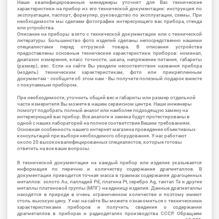
Наши квалифицированные менеджеры уточнят для Вас технические
характеристики на прибор из его технической документации: инструкция по
эксплуатации, паспорт, формуляр, руководство по эксплуатации, схемы. При
необходимости мы сделаем фотографии интересующего вас прибора, стенда
или устройства.
Описание на приборы взято с технической документации или с технической
литературы. Большинство фото изделий сделаны непосредственно нашими
специалистами перед отгрузкой товара. В описании устройства
предоставлены основные технические характеристики приборов: номинал,
диапазон измерения, класс точности, шкала, напряжение питания, габариты
(размер), вес. Если на сайте Вы увидели несоответствие названия прибора
(модель) техническим характеристикам, фото или прикрепленным
документам - сообщите об этом нам - Вы получите полезный подарок вместе
с покупаемым прибором.
При необходимости, уточнить общий вес и габариты или размер отдельной
части измерителя Вы можете в нашем сервисном центре. Наши инженеры
помогут подобрать полный аналог или наиболее подходящую замену на
интересующий вас прибор. Все аналоги и замена будут протестированы в
одной с наших лабораторий на полное соответствие Вашим требованиям.
Основная особенность нашего интернет магазина проведение объективных
консультаций при выборе необходимого оборудования. У нас работают
около 20 высококвалифицированных специалистов, которые готовы
ответить на все ваши вопросы.
В технической документации на каждый прибор или изделие указывается
информация по перечню и количеству содержания драгметаллов. В
документации приводится точная масса в граммах содержания драгоценных
металлов: золото Au, палладий Pd, платина Pt, серебро Ag, тантал Ta и другие
металлы платиновой группы (МПГ) на единицу изделия. Данные драгметаллы
находятся в природе в очень ограниченном количестве и поэтому имеют
столь высокую цену. У нас на сайте Вы можете ознакомиться с техническими
характеристиками приборов и получить сведения о содержании
драгметаллов в приборах и радиодеталях производства СССР. Обращаем