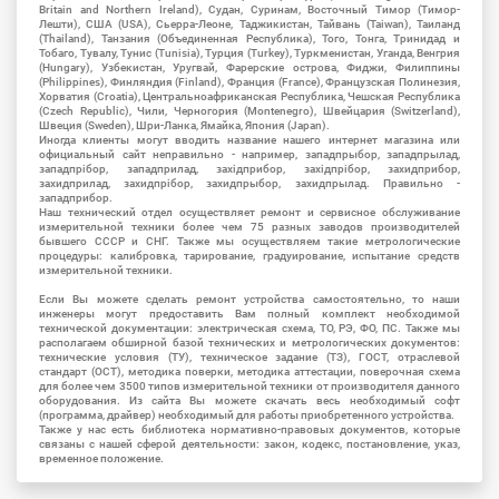
Britain and Northern Ireland), Судан, Суринам, Восточный Тимор (Тимор-
Лешти), США (USA), Сьерра-Леоне, Таджикистан, Тайвань (Taiwan), Таиланд
(Thailand), Танзания (Объединенная Республика), Того, Тонга, Тринидад и
Тобаго, Тувалу, Тунис (Tunisia), Турция (Turkey), Туркменистан, Уганда, Венгрия
(Hungary), Узбекистан, Уругвай, Фарерские острова, Фиджи, Филиппины
(Philippines), Финляндия (Finland), Франция (France), Французская Полинезия,
Хорватия (Croatia), Центральноафриканская Республика, Чешская Республика
(Czech Republic), Чили, Черногория (Montenegro), Швейцария (Switzerland),
Швеция (Sweden), Шри-Ланка, Ямайка, Япония (Japan).
Иногда клиенты могут вводить название нашего интернет магазина или
официальный сайт неправильно - например, западпрыбор, западпрылад,
западпрібор, западприлад, західприбор, західпрібор, захидприбор,
захидприлад, захидпрібор, захидпрыбор, захидпрылад. Правильно -
западприбор.
Наш технический отдел осуществляет ремонт и сервисное обслуживание
измерительной техники более чем 75 разных заводов производителей
бывшего СССР и СНГ. Также мы осуществляем такие метрологические
процедуры: калибровка, тарирование, градуирование, испытание средств
измерительной техники.
Если Вы можете сделать ремонт устройства самостоятельно, то наши
инженеры могут предоставить Вам полный комплект необходимой
технической документации: электрическая схема, ТО, РЭ, ФО, ПС. Также мы
располагаем обширной базой технических и метрологических документов:
технические условия (ТУ), техническое задание (ТЗ), ГОСТ, отраслевой
стандарт (ОСТ), методика поверки, методика аттестации, поверочная схема
для более чем 3500 типов измерительной техники от производителя данного
оборудования. Из сайта Вы можете скачать весь необходимый софт
(программа, драйвер) необходимый для работы приобретенного устройства.
Также у нас есть библиотека нормативно-правовых документов, которые
связаны с нашей сферой деятельности: закон, кодекс, постановление, указ,
временное положение.