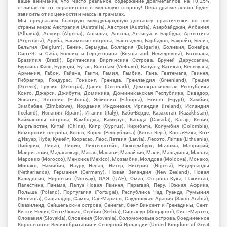
ваше внимание, что часто реальное содержание драгметаллов на 10-25%
отличается от справочного в меньшую сторону! Цена драгметаллов будет
зависить от их ценности и массы в граммах.
Мы предлагаем быструю международную доставку практически во все
страны мира: Австралия (Australia), Австрия (Austria), Азербайджан, Албания
(Albania), Алжир (Algeria), Ангилья, Ангола, Антигуа и Барбуда, Аргентина
(Argentina), Аруба, Багамские острова, Бангладеш, Барбадос, Бахрейн, Белиз,
Бельгия (Belgium), Бенин, Бермуды, Болгария (Bulgaria), Боливия, Бонайре,
Синт-Э. и Саба, Босния и Герцеговина (Bosnia and Herzegovina), Ботсвана,
Бразилия (Brazil), Британские Виргинские Острова, Бруней Даруссалам,
Буркина Фасо, Бурунди, Бутан, Вьетнам (Vietnam), Вануату, Ватикан, Венесуэла,
Армения, Габон, Гайана, Гаити, Гамия, Гамбия, Гана, Гватемала, Гвинея,
Гибралтар, Гондурас, Гонконг, Гренада, Гренландия (Greenland), Греция
(Greece), Грузия (Georgia), Дания (Denmark), Демократическая Республика
Конго, Джерси, Джибути, Доминика, Доминиканская Республика, Эквадор,
Эсватин, Эстония (Estonia), Эфиопия (Ethiopia), Египет (Egypt), Замбия,
Зимбабве (Zimbabwe), Иордания Индонезия, Ирландия (Ireland), Исландия
(Iceland), Испания (Spain), Италия (Italy), Кабо-Верде, Казахстан (Kazakhstan),
Каймановы острова, Камбоджа, Камерун, Канада (Canada), Катар, Кения,
Кыргызстан, Китай (China), Кипр (Cyprus), Кирибати, Колумбия (Colombia),
Коморские острова, Конго, Корея (Республика) (Korea Rep.), Коста-Рика, Кот-
д'Ивуар, Куба, Кувейт, Кюрасао, Лаос, Латвия (Latvia), Лесото, Литва (Lithuania),
Либерия, Ливан, Ливия, Лихтенштейн, Люксембург, Мьянма, Маврикий,
Мавритания, Мадагаскар, Макао, Малави, Малайзия, Мали, Мальдивы, Мальта,
Марокко (Morocco), Мексика (Mexico), Мозамбик, Молдова (Moldova), Монако,
Монако, Намибия, Науру, Непал, Нигер, Нигерия (Nigeria), Нидерланды
(Netherlands), Германия (Germany), Новая Зеландия (New Zealand), Новая
Каледония, Норвегия (Norway), ОАЭ (UAE), Оман, Острова Кука, Пакистан,
Палестина, Панама, Папуа Новая Гвинея, Парагвай, Перу, Южная Африка,
Польша (Poland), Португалия (Portugal), Республика Чад, Руанда, Румыния
(Romania), Сальвадор, Самоа, Сан-Марино, Саудовская Аравия (Saudi Arabia),
Свазиленд, Сейшельские острова, Сенегал, Сент-Винсент и Гренадины, Сент-
Китс и Невис, Сент-Люсия, Сербия (Serbia), Сингапур (Singapore), Синт-Мартен,
Словакия (Slovakia), Словения (Slovenia), Соломоновые острова, Соединенное
Королевство Великобритании и Северной Ирландии (United Kingdom of Great