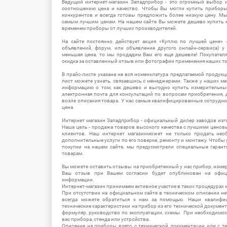
Ведущий интернет-магазин Западприбор - это огромный выбор 
соотношению цена и качество. Чтобы Вы могли купить прибор
конкурентов и всегда готовы предложить более низкую цену. М
самым лучшим ценам. На нашем сайте Вы можете дешево купить к
временем приборы от лучших производителей.
На сайте постоянно действует акция «Куплю по лучшей цене» -
объявлений, форум, или объявление другого онлайн-сервиса) у 
меньшая цена, то мы продадим Вам его еще дешевле! Покупател
скидка за оставленный отзыв или фотографии применения наших т
В прайс-листе указана не вся номенклатура предлагаемой продукц
лист можете узнать, связавшись с менеджерами. Также у наших 
информацию о том, как дешево и выгодно купить измерительны
электронная почта для консультаций по вопросам приобретения,
возле описания товара. У нас самые квалифицированные сотрудни
цена.
Интернет магазин Западприбор - официальный дилер заводов изг
Наша цель - продажа товаров высокого качества с лучшими цено
клиентов. Наш интернет магазинможет не только продать не
дополнительные услуги по его поверке, ремонту и монтажу. Чтобы 
покупки на нашем сайте, мы предусмотрели специальные гара
товарам.
Вы можете оставить отзывы на приобретенный у нас прибор, измер
Ваш отзыв при Вашем согласии будет опубликован на офици
информации.
Интернет-магазин принимаем активное участие в таких процедурах к
При отсутствии на официальном сайте в техническом описании 
всегда можете обратиться к нам за помощью. Наши квалифи
технические характеристики на прибор из его технической документ
формуляр, руководство по эксплуатации, схемы. При необходимо
вас прибора, стенда или устройства.
Описание на приборы взято с технической документации или с т