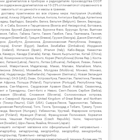
нии драгметаллов в приборах и радиодеталях производства СССР.
ое содержание драгметаллов на 10-25% отличается от справочного в
зависить от их ценности и массы в граммах.
ставку практически во все страны мира: Австралия (Australia),
ania), Алжир (Algeria), Ангилья, Ангола, Антигуа и Барбуда, Аргентина
гладеш, Барбадос, Бахрейн, Белиз, Бельгия (Belgium), Бенин, Бермуды,
-Э. и Саба, Босния и Герцеговина (Bosnia and Herzegovina), Ботсвана,
Острова, Бруней Даруссалам, Буркина Фасо, Бурунди, Бутан, Вьетнам
мения, Габон, Гайана, Гаити, Гамия, Гамбия, Гана, Гватемала, Гвинея,
андия (Greenland), Греция (Greece), Грузия (Georgia), Дания (Denmark),
рси, Джибути, Доминика, Доминиканская Республика, Эквадор,
hiopia), Египет (Egypt), Замбия, Зимбабве (Zimbabwe), Иордания
Iceland), Испания (Spain), Италия (Italy), Кабо-Верде, Казахстан
 Камерун, Канада (Canada), Катар, Кения, Кыргызстан, Китай (China),
), Коморские острова, Конго, Корея (Республика) (Korea Rep.), Коста-
ос, Латвия (Latvia), Лесото, Литва (Lithuania), Либерия, Ливан, Ливия,
икий, Мавритания, Мадагаскар, Макао, Малави, Малайзия, Мали,
ексика (Mexico), Мозамбик, Молдова (Moldova), Монако, Монако,
eria), Нидерланды (Netherlands), Германия (Germany), Новая Зеландия
Norway), ОАЭ (UAE), Оман, Острова Кука, Пакистан, Палестина, Панама,
 Африка, Польша (Poland), Португалия (Portugal), Республика Чад,
амоа, Сан-Марино, Саудовская Аравия (Saudi Arabia), Свазиленд,
нт и Гренадины, Сент-Китс и Невис, Сент-Люсия, Сербия (Serbia),
овакия (Slovakia), Словения (Slovenia), Соломоновые острова,
 Северной Ирландии (United Kingdom of Great Britain and Northern
ор (Тимор-Лешти), США (USA), Сьерра-Леоне, Таджикистан, Тайвань
единенная Республика), Того, Тонга, Тринидад и Тобаго, Тувалу, Тунис
Уганда, Венгрия (Hungary), Узбекистан, Уругвай, Фарерские острова,
ия (Finland), Франция (France), Французская Полинезия, Хорватия
блика, Чешская Республика (Czech Republic), Чили, Черногория
ия (Sweden), Шри-Ланка, Ямайка, Япония (Japan).
 нашего интернет магазина или официальный сайт неправильно -
адпрібор, западприлад, західприбор, західпрібор, захидприбор,
ахидпрылад. Правильно - западприбор.
нт и сервисное обслуживание измерительной техники более чем 75