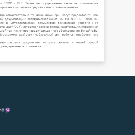
о СССР и СНГ. Также мы осуществляем такие метрологические
уирование, испытание средств измерительной техники.
тва самостоятельно, то наши инженеры могут предоставить Вам
й документации: электрическая схема, ТО, РЭ, ФО, ПС. Также мы
их и метрологических документов: технические условия (ТУ),
 стандарт (ОСТ), методика поверки, методика аттестации, поверочная
ьной техники от производителя данного оборудования. Из сайта Вы
(программа, драйвер) необходимый для работы приобретенного
вно-правовых документов, которые связаны с нашей сферой
, указ, временное положение.
-48