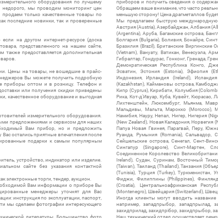
измерительного оборудования по лучшему
приборов и получить сведения о содержа
ы недорого, мы проводим мониторинг цен
Обращаем ваше внимание, что часто реальн
ы продаем только качественные товары по
меньшую сторону! Цена драгметаллов будет 
ак последние новинки, так и проверенные
Мы предлагаем быструю международную до
Австрия (Austria), Азербайджан, Албания (Alb
(Argentina), Аруба, Багамские острова, Бан
 если на другом интернет-ресурсе (доска
Болгария (Bulgaria), Боливия, Бонайре, Синт
товара, представленного на нашем сайте,
Бразилия (Brazil), Британские Виргинские 
ям также предоставляется дополнительная
(Vietnam), Вануату, Ватикан, Венесуэла, Ар
оваров.
Гибралтар, Гондурас, Гонконг, Гренада, Гренл
Демократическая Республика Конго, Дже
ии. Цены на товары, не вошедшие в прайс-
Эсватин, Эстония (Estonia), Эфиопия (Et
менеджеров Вы можете получить подробную
Индонезия, Ирландия (Ireland), Исландия (
е приборы оптом и в розницу. Телефон и
(Kazakhstan), Каймановы острова, Камбоджа,
 доставки или получения скидки приведены
Кипр (Cyprus), Кирибати, Колумбия (Colombia
ки, качественное оборудование и выгодная
Рика, Кот-д'Ивуар, Куба, Кувейт, Кюрасао, Ла
Лихтенштейн, Люксембург, Мьянма, Мавр
Мальдивы, Мальта, Марокко (Morocco), М
отовителей измерительного оборудования.
Намибия, Науру, Непал, Нигер, Нигерия (Nig
выми предложениями и сервисом для наших
(New Zealand), Новая Каледония, Норвегия (
обходимый Вам прибор, но и предложить
Папуа Новая Гвинея, Парагвай, Перу, Южная
у Вас остались приятные впечатления после
Руанда, Румыния (Romania), Сальвадор, С
нтированные подарки к самым популярным
Сейшельские острова, Сенегал, Сент-Винсе
Сингапур (Singapore), Синт-Мартен, Сл
Соединенное Королевство Великобритании и
итель, устройство, индикатор или изделие.
Ireland), Судан, Суринам, Восточный Тим
альном сайте без указания контактной
(Taiwan), Таиланд (Thailand), Танзания (Объ
(Tunisia), Турция (Turkey), Туркменистан, 
ак электронные торги, тендер, аукцион.
Фиджи, Филиппины (Philippines), Финлянд
необходимой Вам информации о приборе Вы
(Croatia), Центральноафриканская Респу
цированные менеджеры уточнят для Вас
(Montenegro), Швейцария (Switzerland), Швец
ации: инструкция по эксплуатации, паспорт,
Иногда клиенты могут вводить название
сти мы сделаем фотографии интересующего
например, западпрыбор, западпрылад, зап
захидприлад, захидпрібор, захидпрыбор, з
ехнической литературы. Большинство фото
Наш технический отдел осуществляет ремо