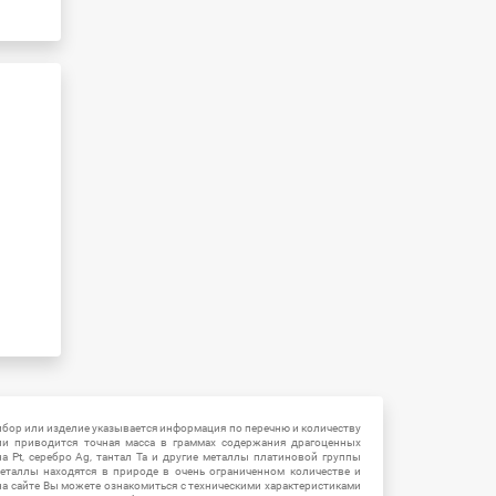
ибор или изделие указывается информация по перечню и количеству
ии приводится точная масса в граммах содержания драгоценных
на Pt, серебро Ag, тантал Ta и другие металлы платиновой группы
еталлы находятся в природе в очень ограниченном количестве и
на сайте Вы можете ознакомиться с техническими характеристиками