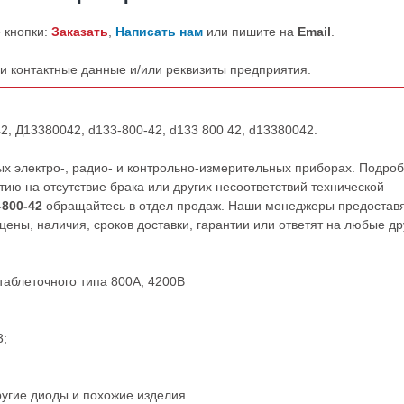
 кнопки:
Заказать
,
Написать нам
или пишите на
Email
.
ши контактные данные и/или реквизиты предприятия.
2, Д13380042, d133-800-42, d133 800 42, d13380042.
х электро-, радио- и контрольно-измерительных приборах. Подро
ию на отсутствие брака или других несоответствий технической
-800-42
обращайтесь в отдел продаж. Наши менеджеры предостав
ны, наличия, сроков доставки, гарантии или ответят на любые др
аблеточного типа 800А, 4200В
3;
ругие
диоды
и похожие изделия.