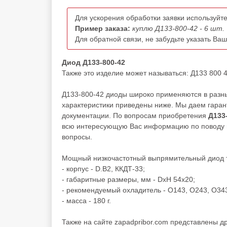
Для ускорения обработки заявки используйте
Пример заказа:
куплю Д133-800-42 - 6 шт.
Для обратной связи, не забудьте указать Ва
Диод Д133-800-42
Также это изделие может называться: Д133 800 4
Д133-800-42 диоды широко применяются в разны
характеристики приведены ниже. Мы даем гарант
документации. По вопросам приобретения
Д133
всю интересующую Вас информацию по поводу це
вопросы.
Мощный низкочастотный выпрямительный диод т
- корпус - D.B2, ККДТ-33;
- габаритные размеры, мм - DxH 54x20;
- рекомендуемый охладитель - О143, О243, О34
- масса - 180 г.
Также на сайте zapadpribor.com представлены д