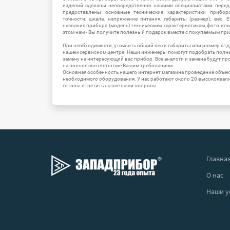
изделий сделаны непосредственно нашими специалистами перед 
предоставлены основные технические характеристики приборо
точности, шкала, напряжение питания, габариты (размер), вес.
названия прибора (модель) техническим характеристикам, фото ил
этом нам - Вы получите полезный подарок вместе с покупаемым пр
При необходимости, уточнить общий вес и габариты или размер отд
нашем сервисном центре. Наши инженеры помогут подобрать полн
замену на интересующий вас прибор. Все аналоги и замена будут п
на полное соответствие Вашим требованиям.
Основная особенность нашего интернет магазина проведение объе
необходимого оборудования. У нас работают около 20 высококва
готовы ответить на все ваши вопросы.
Главна
О нас
Наши у