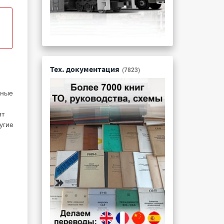
Тех. документация
(7823)
бные
ят
угие