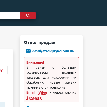
Отдел продаж
detali@zahidprylad.com.ua
Внимание!
В связи с большим
ну
количеством входных
заказов, для ускорения их
обработки, новые заявки
принимаются только на
Email
,
Viber
и через кнопку
Заказать