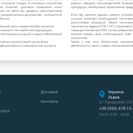
отгрузкой товара. В описании устройства
разных заводов производителей бывшег
в: номинал, диапазон измерения, класс
процедуры: калибровка, тарирование, град
 Если на сайте Вы увидели несоответствие
и прикрепленным документам - сообщите об
Если Вы можете сделать ремонт устройс
ибором.
полный комплект необходимой техническо
располагаем обширной базой техническ
ельной части измерителя Вы можете в
техническое задание (ТЗ), ГОСТ, отраслевой
ый аналог или наиболее подходящую
схема для более чем 3500 типов измерител
ротестированы в одной с наших лабораторий
можете скачать весь необходимый софт 
устройства.
ктивных консультаций при выборе
Также у нас есть библиотека нормати
лифицированных специалистов, которые
деятельности: закон, кодекс, постановление
я
Доставка
Украина
Львов
Контакты
ул. Городоцкая, 222
+38 (050) 478-15
слуги
Пн-Пт 8:00 - 18:00