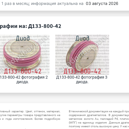
я 1 раз в месяц; информация актуальна на
03 августа 2026
рафии на: Д133-800-42
133-800-42 фотография 2 
Д133-800-42 фотография 3 
диода.
диода.
ивный характер. Цвет, оттенок, материал,
В технической документации на каждый пр
ругие параметры товара представленого на
содержания драгметаллов. В документац
а и года изготовления. Более подробную
металлов: золото Au, палладий Pd, плати
(МПГ) на единицу изделия. Данные драгм
поэтому имеют столь высокую цену. У нас 