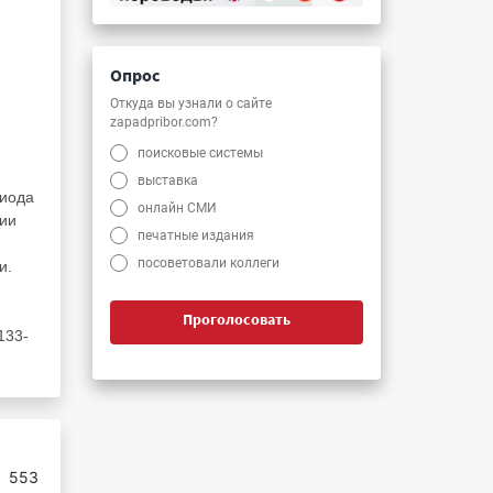
Опрос
и
Откуда вы узнали о сайте
zapadpribor.com?
поисковые системы
выставка
диода
онлайн СМИ
нии
печатные издания
посоветовали коллеги
и.
Проголосовать
133-
:
553