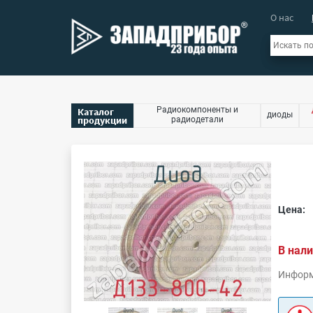
О нас
Радиокомпоненты и
Каталог
диоды
продукции
радиодетали
Цена:
В нали
Информ