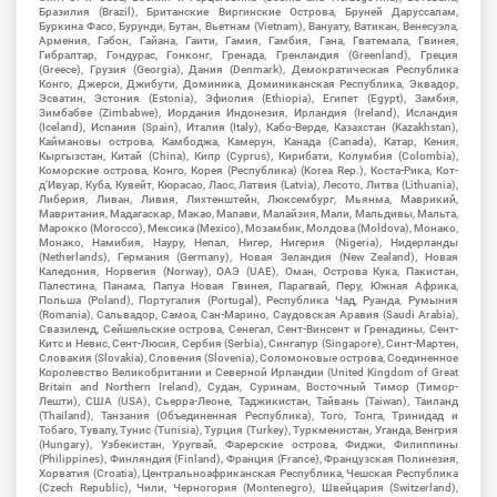
Бразилия (Brazil), Британские Виргинские Острова, Бруней Даруссалам,
Буркина Фасо, Бурунди, Бутан, Вьетнам (Vietnam), Вануату, Ватикан, Венесуэла,
Армения, Габон, Гайана, Гаити, Гамия, Гамбия, Гана, Гватемала, Гвинея,
Гибралтар, Гондурас, Гонконг, Гренада, Гренландия (Greenland), Греция
(Greece), Грузия (Georgia), Дания (Denmark), Демократическая Республика
Конго, Джерси, Джибути, Доминика, Доминиканская Республика, Эквадор,
Эсватин, Эстония (Estonia), Эфиопия (Ethiopia), Египет (Egypt), Замбия,
Зимбабве (Zimbabwe), Иордания Индонезия, Ирландия (Ireland), Исландия
(Iceland), Испания (Spain), Италия (Italy), Кабо-Верде, Казахстан (Kazakhstan),
Каймановы острова, Камбоджа, Камерун, Канада (Canada), Катар, Кения,
Кыргызстан, Китай (China), Кипр (Cyprus), Кирибати, Колумбия (Colombia),
Коморские острова, Конго, Корея (Республика) (Korea Rep.), Коста-Рика, Кот-
д'Ивуар, Куба, Кувейт, Кюрасао, Лаос, Латвия (Latvia), Лесото, Литва (Lithuania),
Либерия, Ливан, Ливия, Лихтенштейн, Люксембург, Мьянма, Маврикий,
Мавритания, Мадагаскар, Макао, Малави, Малайзия, Мали, Мальдивы, Мальта,
Марокко (Morocco), Мексика (Mexico), Мозамбик, Молдова (Moldova), Монако,
Монако, Намибия, Науру, Непал, Нигер, Нигерия (Nigeria), Нидерланды
(Netherlands), Германия (Germany), Новая Зеландия (New Zealand), Новая
Каледония, Норвегия (Norway), ОАЭ (UAE), Оман, Острова Кука, Пакистан,
Палестина, Панама, Папуа Новая Гвинея, Парагвай, Перу, Южная Африка,
Польша (Poland), Португалия (Portugal), Республика Чад, Руанда, Румыния
(Romania), Сальвадор, Самоа, Сан-Марино, Саудовская Аравия (Saudi Arabia),
Свазиленд, Сейшельские острова, Сенегал, Сент-Винсент и Гренадины, Сент-
Китс и Невис, Сент-Люсия, Сербия (Serbia), Сингапур (Singapore), Синт-Мартен,
Словакия (Slovakia), Словения (Slovenia), Соломоновые острова, Соединенное
Королевство Великобритании и Северной Ирландии (United Kingdom of Great
Britain and Northern Ireland), Судан, Суринам, Восточный Тимор (Тимор-
Лешти), США (USA), Сьерра-Леоне, Таджикистан, Тайвань (Taiwan), Таиланд
(Thailand), Танзания (Объединенная Республика), Того, Тонга, Тринидад и
Тобаго, Тувалу, Тунис (Tunisia), Турция (Turkey), Туркменистан, Уганда, Венгрия
(Hungary), Узбекистан, Уругвай, Фарерские острова, Фиджи, Филиппины
(Philippines), Финляндия (Finland), Франция (France), Французская Полинезия,
Хорватия (Croatia), Центральноафриканская Республика, Чешская Республика
(Czech Republic), Чили, Черногория (Montenegro), Швейцария (Switzerland),