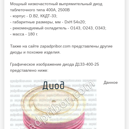
Мощный низкочастотный выпрямительный диод
таблеточного типа 400А, 2500В
- корпус - D.B2, ККДТ-33;
- габаритные размеры, мм - DxH 54x20;
- рекомендуемый охладитель - О143, О243, О343;
- масса - 180 г.
Также на сайте zapadpribor.com представлены другие
диоды
и похожие изделия.
Графическое изображение диода Д133-400-25
представлено ниже:
Данное