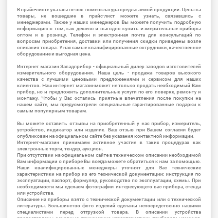
В прайс-листе указана не вся номенклатура предлагаемой продукции. Цены на
товары, не вошедшие в прайс-лист можете узнать, связавшись с
менеджерами. Также у наших менеджеров Вы можете получить подробную
информацию о том, как дешево и выгодно купить измерительные приборы
оптом и в розницу. Телефон и электронная почта для консультаций по
вопросам приобретения, доставки или получения скидки приведены возле
описания товара. У нас самые квалифицированные сотрудники, качественное
оборудование и выгодная цена.
Интернет магазин Западприбор - официальный дилер заводов изготовителей
измерительного оборудования. Наша цель - продажа товаров высокого
качества с лучшими ценовыми предложениями и сервисом для наших
клиентов. Наш интернет магазинможет не только продать необходимый Вам
прибор, но и предложить дополнительные услуги по его поверке, ремонту и
монтажу. Чтобы у Вас остались приятные впечатления после покупки на
нашем сайте, мы предусмотрели специальные гарантированные подарки к
самым популярным товарам.
Вы можете оставить отзывы на приобретенный у нас прибор, измеритель,
устройство, индикатор или изделие. Ваш отзыв при Вашем согласии будет
опубликован на официальном сайте без указания контактной информации.
Интернет-магазин принимаем активное участие в таких процедурах как
электронные торги, тендер, аукцион.
При отсутствии на официальном сайте в техническом описании необходимой
Вам информации о приборе Вы всегда можете обратиться к нам за помощью.
Наши квалифицированные менеджеры уточнят для Вас технические
характеристики на прибор из его технической документации: инструкция по
эксплуатации, паспорт, формуляр, руководство по эксплуатации, схемы. При
необходимости мы сделаем фотографии интересующего вас прибора, стенда
или устройства.
Описание на приборы взято с технической документации или с технической
литературы. Большинство фото изделий сделаны непосредственно нашими
специалистами перед отгрузкой товара. В описании устройства