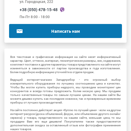
ул. Городоцкая, 222
+38 (050) 478-15-48
Пн-Пт 8:00 - 18:00
Написать нам
Вся текстовая и графическая информация на сайте несет информативный
характер. Цвет, оттенок, материал, геометрические размеры, вес, содержание,
комплект поставки и другие параметры товара представленого на сайте могут
изменяться в зависимости от партии производства и года изготовления.
Более подробную информацию уточняйте в отделе продаж.
Ведущий интернет-магазин Западприбор - это огромный выбор
измерительного оборудования по лучшему соотношению цена и качество.
Чтобы Вы могли купить приборы недорого, мы проводим мониторинг цен
конкурентов и всегда готовы предложить более низкую цену. Мы продаем
только качественные товары по самым лучшим ценам. На нашем сайте Вы
можете дешево купить как последние новинки, так и проверенные временем
приборы от лучших производителей.
На сайте постоянно действует акция «Куплю по лучшей цене» - если на другом
интернет-ресурсе (доска объявлений, форум, или объявление другого онлайн-
сервиса) у товара, представленного на нашем сайте, меньшая цена, то мы
продадим Вам его еще дешевле! Покупателям также предоставляется
дополнительная скидка за оставленный отзыв или фотографии применения
наших товаров.