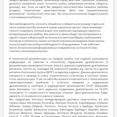
предоставлены основные технические характеристики приборов: номинал,
диапазон измерения, класс точности, шкала, напряжение питания, габариты
(размер), вес. Если на сайте Вы увидели несоответствие названия прибора
(модель) техническим характеристикам, фото или прикрепленным
документам - сообщите об этом нам - Вы получите полезный подарок вместе
с покупаемым прибором.
При необходимости, уточнить общий вес и габариты или размер отдельной
части измерителя Вы можете в нашем сервисном центре. Наши инженеры
помогут подобрать полный аналог или наиболее подходящую замену на
интересующий вас прибор. Все аналоги и замена будут протестированы в
одной с наших лабораторий на полное соответствие Вашим требованиям.
Основная особенность нашего интернет магазина проведение объективных
консультаций при выборе необходимого оборудования. У нас работают
около 20 высококвалифицированных специалистов, которые готовы
ответить на все ваши вопросы.
В технической документации на каждый прибор или изделие указывается
информация по перечню и количеству содержания драгметаллов. В
документации приводится точная масса в граммах содержания драгоценных
металлов: золото Au, палладий Pd, платина Pt, серебро Ag, тантал Ta и другие
металлы платиновой группы (МПГ) на единицу изделия. Данные драгметаллы
находятся в природе в очень ограниченном количестве и поэтому имеют
столь высокую цену. У нас на сайте Вы можете ознакомиться с техническими
характеристиками приборов и получить сведения о содержании
драгметаллов в приборах и радиодеталях производства СССР. Обращаем
ваше внимание, что часто реальное содержание драгметаллов на 10-25%
отличается от справочного в меньшую сторону! Цена драгметаллов будет
зависить от их ценности и массы в граммах.
Мы предлагаем быструю международную доставку практически во все
страны мира: Австралия (Australia), Австрия (Austria), Азербайджан, Албания
(Albania), Алжир (Algeria), Ангилья, Ангола, Антигуа и Барбуда, Аргентина
(Argentina), Аруба, Багамские острова, Бангладеш, Барбадос, Бахрейн, Белиз,
Бельгия (Belgium), Бенин, Бермуды, Болгария (Bulgaria), Боливия, Бонайре,
Синт-Э. и Саба, Босния и Герцеговина (Bosnia and Herzegovina), Ботсвана,