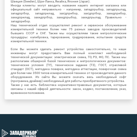
Швеция (Sweden), Шри-Ланка, Ямайка, Япония (Japan).
Иногда клиенты могут вводить название нашего интернет магазина или
официальный сайт неправильно - например, западпрыбор, западпрылад,
западпрібор, западприлад, західприбор, західпрібор, захидприбор,
захидприлад, захидпрібор, захидпрыбор, захидпрылад. Правильно -
западприбор.
Наш технический отдел осуществляет ремонт и сервисное обслуживание
измерительной техники более чем 75 разных заводов производителей
бывшего СССР и СНГ. Также мы осуществляем такие метрологические
процедуры: калибровка, тарирование, градуирование, испытание средств
измерительной техники.
Если Вы можете сделать ремонт устройства самостоятельно, то наши
инженеры могут предоставить Вам полный комплект необходимой
технической документации: электрическая схема, ТО, РЭ, ФО, ПС. Также мы
располагаем обширной базой технических и метрологических документов:
технические условия (ТУ), техническое задание (ТЗ), ГОСТ, отраслевой
стандарт (ОСТ), методика поверки, методика аттестации, поверочная схема
для более чем 3500 типов измерительной техники от производителя данного
оборудования. Из сайта Вы можете скачать весь необходимый софт
(программа, драйвер) необходимый для работы приобретенного устройства.
Также у нас есть библиотека нормативно-правовых документов, которые
связаны с нашей сферой деятельности: закон, кодекс, постановление, указ,
временное положение.