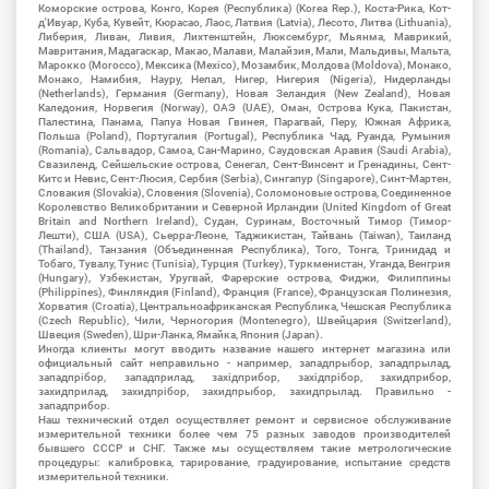
Коморские острова, Конго, Корея (Республика) (Korea Rep.), Коста-Рика, Кот-
д'Ивуар, Куба, Кувейт, Кюрасао, Лаос, Латвия (Latvia), Лесото, Литва (Lithuania),
Либерия, Ливан, Ливия, Лихтенштейн, Люксембург, Мьянма, Маврикий,
Мавритания, Мадагаскар, Макао, Малави, Малайзия, Мали, Мальдивы, Мальта,
Марокко (Morocco), Мексика (Mexico), Мозамбик, Молдова (Moldova), Монако,
Монако, Намибия, Науру, Непал, Нигер, Нигерия (Nigeria), Нидерланды
(Netherlands), Германия (Germany), Новая Зеландия (New Zealand), Новая
Каледония, Норвегия (Norway), ОАЭ (UAE), Оман, Острова Кука, Пакистан,
Палестина, Панама, Папуа Новая Гвинея, Парагвай, Перу, Южная Африка,
Польша (Poland), Португалия (Portugal), Республика Чад, Руанда, Румыния
(Romania), Сальвадор, Самоа, Сан-Марино, Саудовская Аравия (Saudi Arabia),
Свазиленд, Сейшельские острова, Сенегал, Сент-Винсент и Гренадины, Сент-
Китс и Невис, Сент-Люсия, Сербия (Serbia), Сингапур (Singapore), Синт-Мартен,
Словакия (Slovakia), Словения (Slovenia), Соломоновые острова, Соединенное
Королевство Великобритании и Северной Ирландии (United Kingdom of Great
Britain and Northern Ireland), Судан, Суринам, Восточный Тимор (Тимор-
Лешти), США (USA), Сьерра-Леоне, Таджикистан, Тайвань (Taiwan), Таиланд
(Thailand), Танзания (Объединенная Республика), Того, Тонга, Тринидад и
Тобаго, Тувалу, Тунис (Tunisia), Турция (Turkey), Туркменистан, Уганда, Венгрия
(Hungary), Узбекистан, Уругвай, Фарерские острова, Фиджи, Филиппины
(Philippines), Финляндия (Finland), Франция (France), Французская Полинезия,
Хорватия (Croatia), Центральноафриканская Республика, Чешская Республика
(Czech Republic), Чили, Черногория (Montenegro), Швейцария (Switzerland),
Швеция (Sweden), Шри-Ланка, Ямайка, Япония (Japan).
Иногда клиенты могут вводить название нашего интернет магазина или
официальный сайт неправильно - например, западпрыбор, западпрылад,
западпрібор, западприлад, західприбор, західпрібор, захидприбор,
захидприлад, захидпрібор, захидпрыбор, захидпрылад. Правильно -
западприбор.
Наш технический отдел осуществляет ремонт и сервисное обслуживание
измерительной техники более чем 75 разных заводов производителей
бывшего СССР и СНГ. Также мы осуществляем такие метрологические
процедуры: калибровка, тарирование, градуирование, испытание средств
измерительной техники.