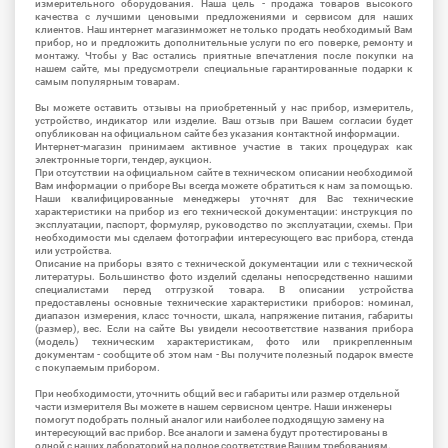
измерительного оборудования. Наша цель - продажа товаров высокого
качества с лучшими ценовыми предложениями и сервисом для наших
клиентов. Наш интернет магазинможет не только продать необходимый Вам
прибор, но и предложить дополнительные услуги по его поверке, ремонту и
монтажу. Чтобы у Вас остались приятные впечатления после покупки на
нашем сайте, мы предусмотрели специальные гарантированные подарки к
самым популярным товарам.
Вы можете оставить отзывы на приобретенный у нас прибор, измеритель,
устройство, индикатор или изделие. Ваш отзыв при Вашем согласии будет
опубликован на официальном сайте без указания контактной информации.
Интернет-магазин принимаем активное участие в таких процедурах как
электронные торги, тендер, аукцион.
При отсутствии на официальном сайте в техническом описании необходимой
Вам информации о приборе Вы всегда можете обратиться к нам за помощью.
Наши квалифицированные менеджеры уточнят для Вас технические
характеристики на прибор из его технической документации: инструкция по
эксплуатации, паспорт, формуляр, руководство по эксплуатации, схемы. При
необходимости мы сделаем фотографии интересующего вас прибора, стенда
или устройства.
Описание на приборы взято с технической документации или с технической
литературы. Большинство фото изделий сделаны непосредственно нашими
специалистами перед отгрузкой товара. В описании устройства
предоставлены основные технические характеристики приборов: номинал,
диапазон измерения, класс точности, шкала, напряжение питания, габариты
(размер), вес. Если на сайте Вы увидели несоответствие названия прибора
(модель) техническим характеристикам, фото или прикрепленным
документам - сообщите об этом нам - Вы получите полезный подарок вместе
с покупаемым прибором.
При необходимости, уточнить общий вес и габариты или размер отдельной
части измерителя Вы можете в нашем сервисном центре. Наши инженеры
помогут подобрать полный аналог или наиболее подходящую замену на
интересующий вас прибор. Все аналоги и замена будут протестированы в
одной с наших лабораторий на полное соответствие Вашим требованиям.