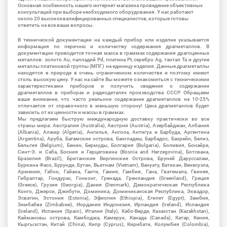
Основная особенность нашего интернет магазина проведение объективных
консультаций при выборе необходимого оборудования. У нас работают
около 20 высококвалифицированных специалистов, которые готовы
ответить на все ваши вопросы.
В технической документации на каждый прибор или изделие указывается
информация по перечню и количеству содержания драгметаллов. В
документации приводится точная масса в граммах содержания драгоценных
металлов: золото Au, палладий Pd, платина Pt, серебро Ag, тантал Ta и другие
металлы платиновой группы (МПГ) на единицу изделия. Данные драгметаллы
находятся в природе в очень ограниченном количестве и поэтому имеют
столь высокую цену. У нас на сайте Вы можете ознакомиться с техническими
характеристиками приборов и получить сведения о содержании
драгметаллов в приборах и радиодеталях производства СССР. Обращаем
ваше внимание, что часто реальное содержание драгметаллов на 10-25%
отличается от справочного в меньшую сторону! Цена драгметаллов будет
зависить от их ценности и массы в граммах.
Мы предлагаем быструю международную доставку практически во все
страны мира: Австралия (Australia), Австрия (Austria), Азербайджан, Албания
(Albania), Алжир (Algeria), Ангилья, Ангола, Антигуа и Барбуда, Аргентина
(Argentina), Аруба, Багамские острова, Бангладеш, Барбадос, Бахрейн, Белиз,
Бельгия (Belgium), Бенин, Бермуды, Болгария (Bulgaria), Боливия, Бонайре,
Синт-Э. и Саба, Босния и Герцеговина (Bosnia and Herzegovina), Ботсвана,
Бразилия (Brazil), Британские Виргинские Острова, Бруней Даруссалам,
Буркина Фасо, Бурунди, Бутан, Вьетнам (Vietnam), Вануату, Ватикан, Венесуэла,
Армения, Габон, Гайана, Гаити, Гамия, Гамбия, Гана, Гватемала, Гвинея,
Гибралтар, Гондурас, Гонконг, Гренада, Гренландия (Greenland), Греция
(Greece), Грузия (Georgia), Дания (Denmark), Демократическая Республика
Конго, Джерси, Джибути, Доминика, Доминиканская Республика, Эквадор,
Эсватин, Эстония (Estonia), Эфиопия (Ethiopia), Египет (Egypt), Замбия,
Зимбабве (Zimbabwe), Иордания Индонезия, Ирландия (Ireland), Исландия
(Iceland), Испания (Spain), Италия (Italy), Кабо-Верде, Казахстан (Kazakhstan),
Каймановы острова, Камбоджа, Камерун, Канада (Canada), Катар, Кения,
Кыргызстан, Китай (China), Кипр (Cyprus), Кирибати, Колумбия (Colombia),