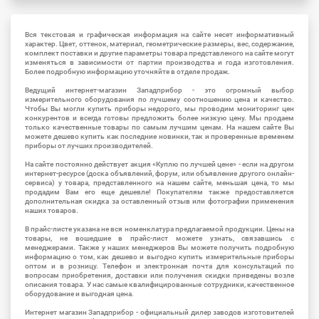
Вся текстовая и графическая информация на сайте несет информативный
характер. Цвет, оттенок, материал, геометрические размеры, вес, содержание,
комплект поставки и другие параметры товара представленого на сайте могут
изменяться в зависимости от партии производства и года изготовления.
Более подробную информацию уточняйте в отделе продаж.
Ведущий интернет-магазин Западприбор - это огромный выбор
измерительного оборудования по лучшему соотношению цена и качество.
Чтобы Вы могли купить приборы недорого, мы проводим мониторинг цен
конкурентов и всегда готовы предложить более низкую цену. Мы продаем
только качественные товары по самым лучшим ценам. На нашем сайте Вы
можете дешево купить как последние новинки, так и проверенные временем
приборы от лучших производителей.
На сайте постоянно действует акция «Куплю по лучшей цене» - если на другом
интернет-ресурсе (доска объявлений, форум, или объявление другого онлайн-
сервиса) у товара, представленного на нашем сайте, меньшая цена, то мы
продадим Вам его еще дешевле! Покупателям также предоставляется
дополнительная скидка за оставленный отзыв или фотографии применения
наших товаров.
В прайс-листе указана не вся номенклатура предлагаемой продукции. Цены на
товары, не вошедшие в прайс-лист можете узнать, связавшись с
менеджерами. Также у наших менеджеров Вы можете получить подробную
информацию о том, как дешево и выгодно купить измерительные приборы
оптом и в розницу. Телефон и электронная почта для консультаций по
вопросам приобретения, доставки или получения скидки приведены возле
описания товара. У нас самые квалифицированные сотрудники, качественное
оборудование и выгодная цена.
Интернет магазин Западприбор - официальный дилер заводов изготовителей