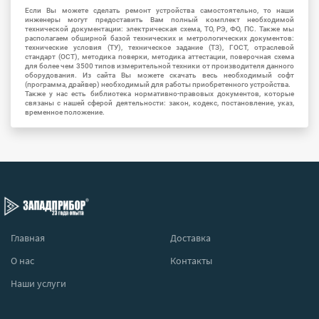
Если Вы можете сделать ремонт устройства самостоятельно, то наши
инженеры могут предоставить Вам полный комплект необходимой
технической документации: электрическая схема, ТО, РЭ, ФО, ПС. Также мы
располагаем обширной базой технических и метрологических документов:
технические условия (ТУ), техническое задание (ТЗ), ГОСТ, отраслевой
стандарт (ОСТ), методика поверки, методика аттестации, поверочная схема
для более чем 3500 типов измерительной техники от производителя данного
оборудования. Из сайта Вы можете скачать весь необходимый софт
(программа, драйвер) необходимый для работы приобретенного устройства.
Также у нас есть библиотека нормативно-правовых документов, которые
связаны с нашей сферой деятельности: закон, кодекс, постановление, указ,
временное положение.
Главная
Доставка
О нас
Контакты
Наши услуги