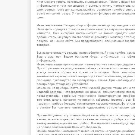
лист можете узнать, связавшись с менеджерами. Также у наших 
информацию о том, как дешево и выгодно купить измерительны
электронная почта для консультаций по вопросам приобретения,
возле описания товара. У нас самые квалифицированные сотрудни
цена.
Интернет магазин Западприбор - официальный дилер заводов изг
Наша цель - продажа товаров высокого качества с лучшими цено
клиентов. Наш интернет магазинможет не только продать не
дополнительные услуги по его поверке, ремонту и монтажу. Чтобы 
покупки на нашем сайте, мы предусмотрели специальные гара
товарам.
Вы можете оставить отзывы на приобретенный у нас прибор, измер
Ваш отзыв при Вашем согласии будет опубликован на офици
информации.
Интернет-магазин принимаем активное участие в таких процедурах к
При отсутствии на официальном сайте в техническом описании 
всегда можете обратиться к нам за помощью. Наши квалифи
технические характеристики на прибор из его технической документ
формуляр, руководство по эксплуатации, схемы. При необходимо
вас прибора, стенда или устройства.
Описание на приборы взято с технической документации или с т
изделий сделаны непосредственно нашими специалистами перед 
предоставлены основные технические характеристики приборо
точности, шкала, напряжение питания, габариты (размер), вес.
названия прибора (модель) техническим характеристикам, фото ил
этом нам - Вы получите полезный подарок вместе с покупаемым пр
При необходимости, уточнить общий вес и габариты или размер отд
нашем сервисном центре. Наши инженеры помогут подобрать полн
замену на интересующий вас прибор. Все аналоги и замена будут п
на полное соответствие Вашим требованиям.
Основная особенность нашего интернет магазина проведение объе
необходимого оборудования. У нас работают около 20 высококва