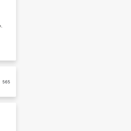
я,
:
565