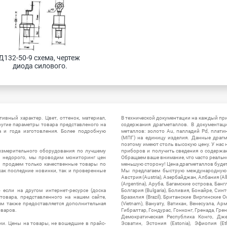
Д132-50-9 схема, чертеж 
диода силового.
ивный характер. Цвет, оттенок, материал,
В технической документации на каждый пр
ругие параметры товара представленого на
содержания драгметаллов. В документац
а и года изготовления. Более подробную
металлов: золото Au, палладий Pd, плати
(МПГ) на единицу изделия. Данные драгм
поэтому имеют столь высокую цену. У нас 
измерительного оборудования по лучшему
приборов и получить сведения о содержа
ы недорого, мы проводим мониторинг цен
Обращаем ваше внимание, что часто реальн
ы продаем только качественные товары по
меньшую сторону! Цена драгметаллов будет 
ак последние новинки, так и проверенные
Мы предлагаем быструю международную до
Австрия (Austria), Азербайджан, Албания (Alb
(Argentina), Аруба, Багамские острова, Бан
 если на другом интернет-ресурсе (доска
Болгария (Bulgaria), Боливия, Бонайре, Синт
товара, представленного на нашем сайте,
Бразилия (Brazil), Британские Виргинские 
ям также предоставляется дополнительная
(Vietnam), Вануату, Ватикан, Венесуэла, Ар
оваров.
Гибралтар, Гондурас, Гонконг, Гренада, Гренл
Демократическая Республика Конго, Дже
ии. Цены на товары, не вошедшие в прайс-
Эсватин, Эстония (Estonia), Эфиопия (Et