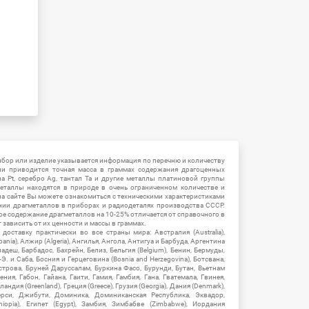
ибор или изделие указывается информация по перечню и количеству
ии приводится точная масса в граммах содержания драгоценных
на Pt, серебро Ag, тантал Ta и другие металлы платиновой группы
еталлы находятся в природе в очень ограниченном количестве и
на сайте Вы можете ознакомиться с техническими характеристиками
нии драгметаллов в приборах и радиодеталях производства СССР.
ое содержание драгметаллов на 10-25% отличается от справочного в
зависить от их ценности и массы в граммах.
ставку практически во все страны мира: Австралия (Australia),
ania), Алжир (Algeria), Ангилья, Ангола, Антигуа и Барбуда, Аргентина
гладеш, Барбадос, Бахрейн, Белиз, Бельгия (Belgium), Бенин, Бермуды,
-Э. и Саба, Босния и Герцеговина (Bosnia and Herzegovina), Ботсвана,
Острова, Бруней Даруссалам, Буркина Фасо, Бурунди, Бутан, Вьетнам
мения, Габон, Гайана, Гаити, Гамия, Гамбия, Гана, Гватемала, Гвинея,
андия (Greenland), Греция (Greece), Грузия (Georgia), Дания (Denmark),
рси, Джибути, Доминика, Доминиканская Республика, Эквадор,
hiopia), Египет (Egypt), Замбия, Зимбабве (Zimbabwe), Иордания