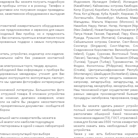
менеджеров Вы можете получить подробную
Индонезия, Ирландия (Ireland), Исландия (
е приборы оптом и в розницу. Телефон и
(Kazakhstan), Каймановы острова, Камбоджа,
 доставки или получения скидки приведены
Кипр (Cyprus), Кирибати, Колумбия (Colombia
ки, качественное оборудование и выгодная
Рика, Кот-д'Ивуар, Куба, Кувейт, Кюрасао, Ла
Лихтенштейн, Люксембург, Мьянма, Мавр
Мальдивы, Мальта, Марокко (Morocco), М
отовителей измерительного оборудования.
Намибия, Науру, Непал, Нигер, Нигерия (Nig
выми предложениями и сервисом для наших
(New Zealand), Новая Каледония, Норвегия (
обходимый Вам прибор, но и предложить
Папуа Новая Гвинея, Парагвай, Перу, Южная
у Вас остались приятные впечатления после
Руанда, Румыния (Romania), Сальвадор, С
нтированные подарки к самым популярным
Сейшельские острова, Сенегал, Сент-Винсе
Сингапур (Singapore), Синт-Мартен, Сл
Соединенное Королевство Великобритании и
итель, устройство, индикатор или изделие.
Ireland), Судан, Суринам, Восточный Тим
альном сайте без указания контактной
(Taiwan), Таиланд (Thailand), Танзания (Объ
(Tunisia), Турция (Turkey), Туркменистан, 
ак электронные торги, тендер, аукцион.
Фиджи, Филиппины (Philippines), Финлянд
необходимой Вам информации о приборе Вы
(Croatia), Центральноафриканская Респу
цированные менеджеры уточнят для Вас
(Montenegro), Швейцария (Switzerland), Швец
ации: инструкция по эксплуатации, паспорт,
Иногда клиенты могут вводить название
сти мы сделаем фотографии интересующего
например, западпрыбор, западпрылад, зап
захидприлад, захидпрібор, захидпрыбор, з
ехнической литературы. Большинство фото
Наш технический отдел осуществляет ремо
отгрузкой товара. В описании устройства
разных заводов производителей бывшег
в: номинал, диапазон измерения, класс
процедуры: калибровка, тарирование, град
 Если на сайте Вы увидели несоответствие
и прикрепленным документам - сообщите об
Если Вы можете сделать ремонт устройс
ибором.
полный комплект необходимой техническо
располагаем обширной базой техническ
ельной части измерителя Вы можете в
техническое задание (ТЗ), ГОСТ, отраслевой
ый аналог или наиболее подходящую
схема для более чем 3500 типов измерител
ротестированы в одной с наших лабораторий
можете скачать весь необходимый софт 
устройства.
ктивных консультаций при выборе
Также у нас есть библиотека нормати
лифицированных специалистов, которые
деятельности: закон, кодекс, постановление