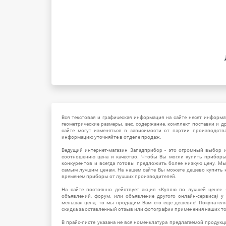
Вся текстовая и графическая информация на сайте несет информат
геометрические размеры, вес, содержание, комплект поставки и д
сайте могут изменяться в зависимости от партии производств
информацию уточняйте в отделе продаж.
Ведущий интернет-магазин Западприбор - это огромный выбор 
соотношению цена и качество. Чтобы Вы могли купить прибор
конкурентов и всегда готовы предложить более низкую цену. М
самым лучшим ценам. На нашем сайте Вы можете дешево купить к
временем приборы от лучших производителей.
На сайте постоянно действует акция «Куплю по лучшей цене» -
объявлений, форум, или объявление другого онлайн-сервиса) у 
меньшая цена, то мы продадим Вам его еще дешевле! Покупател
скидка за оставленный отзыв или фотографии применения наших т
В прайс-листе указана не вся номенклатура предлагаемой продукц