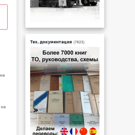
Тех. документация
(7823)
 на
 на