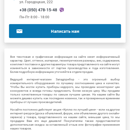
ул. Городоцкая, 222
+38 (050) 478-15-48
Пн-Пт 8:00 - 18:00
Написать нам
Вся текстовая и графическая информация на сайте несет информативный
характер. Цвет, оттенок, материал, геометрические размеры, вес, содержание,
комплект поставки и другие параметры товара представленого на сайте могут
изменяться в зависимости от партии производства и года изготовления.
Более подробную информацию уточняйте в отделе продаж.
Ведущий интернет-магазин Западприбор - это огромный выбор
измерительного оборудования по лучшему соотношению цена и качество.
Чтобы Вы могли купить приборы недорого, мы проводим мониторинг цен
конкурентов и всегда готовы предложить более низкую цену. Мы продаем
только качественные товары по самым лучшим ценам. На нашем сайте Вы
можете дешево купить как последние новинки, так и проверенные временем
приборы от лучших производителей.
На сайте постоянно действует акция «Куплю по лучшей цене» - если на другом
интернет-ресурсе (доска объявлений, форум, или объявление другого онлайн-
сервиса) у товара, представленного на нашем сайте, меньшая цена, то мы
продадим Вам его еще дешевле! Покупателям также предоставляется
дополнительная скидка за оставленный отзыв или фотографии применения
наших товаров.