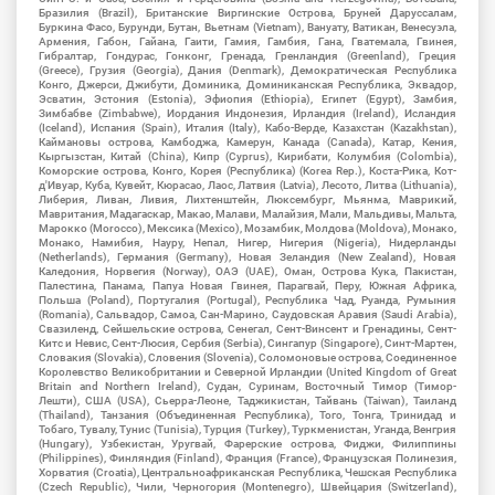
Бразилия (Brazil), Британские Виргинские Острова, Бруней Даруссалам,
Буркина Фасо, Бурунди, Бутан, Вьетнам (Vietnam), Вануату, Ватикан, Венесуэла,
Армения, Габон, Гайана, Гаити, Гамия, Гамбия, Гана, Гватемала, Гвинея,
Гибралтар, Гондурас, Гонконг, Гренада, Гренландия (Greenland), Греция
(Greece), Грузия (Georgia), Дания (Denmark), Демократическая Республика
Конго, Джерси, Джибути, Доминика, Доминиканская Республика, Эквадор,
Эсватин, Эстония (Estonia), Эфиопия (Ethiopia), Египет (Egypt), Замбия,
Зимбабве (Zimbabwe), Иордания Индонезия, Ирландия (Ireland), Исландия
(Iceland), Испания (Spain), Италия (Italy), Кабо-Верде, Казахстан (Kazakhstan),
Каймановы острова, Камбоджа, Камерун, Канада (Canada), Катар, Кения,
Кыргызстан, Китай (China), Кипр (Cyprus), Кирибати, Колумбия (Colombia),
Коморские острова, Конго, Корея (Республика) (Korea Rep.), Коста-Рика, Кот-
д'Ивуар, Куба, Кувейт, Кюрасао, Лаос, Латвия (Latvia), Лесото, Литва (Lithuania),
Либерия, Ливан, Ливия, Лихтенштейн, Люксембург, Мьянма, Маврикий,
Мавритания, Мадагаскар, Макао, Малави, Малайзия, Мали, Мальдивы, Мальта,
Марокко (Morocco), Мексика (Mexico), Мозамбик, Молдова (Moldova), Монако,
Монако, Намибия, Науру, Непал, Нигер, Нигерия (Nigeria), Нидерланды
(Netherlands), Германия (Germany), Новая Зеландия (New Zealand), Новая
Каледония, Норвегия (Norway), ОАЭ (UAE), Оман, Острова Кука, Пакистан,
Палестина, Панама, Папуа Новая Гвинея, Парагвай, Перу, Южная Африка,
Польша (Poland), Португалия (Portugal), Республика Чад, Руанда, Румыния
(Romania), Сальвадор, Самоа, Сан-Марино, Саудовская Аравия (Saudi Arabia),
Свазиленд, Сейшельские острова, Сенегал, Сент-Винсент и Гренадины, Сент-
Китс и Невис, Сент-Люсия, Сербия (Serbia), Сингапур (Singapore), Синт-Мартен,
Словакия (Slovakia), Словения (Slovenia), Соломоновые острова, Соединенное
Королевство Великобритании и Северной Ирландии (United Kingdom of Great
Britain and Northern Ireland), Судан, Суринам, Восточный Тимор (Тимор-
Лешти), США (USA), Сьерра-Леоне, Таджикистан, Тайвань (Taiwan), Таиланд
(Thailand), Танзания (Объединенная Республика), Того, Тонга, Тринидад и
Тобаго, Тувалу, Тунис (Tunisia), Турция (Turkey), Туркменистан, Уганда, Венгрия
(Hungary), Узбекистан, Уругвай, Фарерские острова, Фиджи, Филиппины
(Philippines), Финляндия (Finland), Франция (France), Французская Полинезия,
Хорватия (Croatia), Центральноафриканская Республика, Чешская Республика
(Czech Republic), Чили, Черногория (Montenegro), Швейцария (Switzerland),