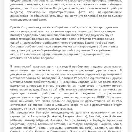
предоставлены основные технические характеристики приборов: номинал,
диапазон измерения, класс точности, шкала, напряжение питания, габариты
(размер), вес. Если на сайте Вы увидели несоответствие названия прибора
(модель) техническим характеристикам, фото или прикрепленным
документам - сообщите об этом нам - Вы получите полезный подарок вместе
с покупаемым прибором.
При необходимости, уточнить общий вес и габариты или размер отдельной
части измерителя Вы можете в нашем сервисном центре. Наши инженеры
помогут подобрать полный аналог или наиболее подходящую замену на
интересующий вас прибор. Все аналоги и замена будут протестированы в
одной с наших лабораторий на полное соответствие Вашим требованиям.
Основная особенность нашего интернет магазина проведение объективных
консультаций при выборе необходимого оборудования. У нас работают
около 20 высококвалифицированных специалистов, которые готовы
ответить на все ваши вопросы.
В технической документации на каждый прибор или изделие указывается
информация по перечню и количеству содержания драгметаллов. В
документации приводится точная масса в граммах содержания драгоценных
металлов: золото Au, палладий Pd, платина Pt, серебро Ag, тантал Ta и другие
металлы платиновой группы (МПГ) на единицу изделия. Данные драгметаллы
находятся в природе в очень ограниченном количестве и поэтому имеют
столь высокую цену. У нас на сайте Вы можете ознакомиться с техническими
характеристиками приборов и получить сведения о содержании
драгметаллов в приборах и радиодеталях производства СССР. Обращаем
ваше внимание, что часто реальное содержание драгметаллов на 10-25%
отличается от справочного в меньшую сторону! Цена драгметаллов будет
зависить от их ценности и массы в граммах.
Мы предлагаем быструю международную доставку практически во все
страны мира: Австралия (Australia), Австрия (Austria), Азербайджан, Албания
(Albania), Алжир (Algeria), Ангилья, Ангола, Антигуа и Барбуда, Аргентина
(Argentina), Аруба, Багамские острова, Бангладеш, Барбадос, Бахрейн, Белиз,
Бельгия (Belgium), Бенин, Бермуды, Болгария (Bulgaria), Боливия, Бонайре,
Синт-Э. и Саба, Босния и Герцеговина (Bosnia and Herzegovina), Ботсвана,