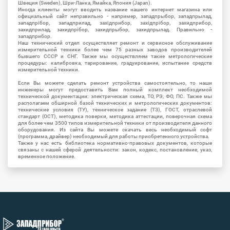
Швеция (Sweden), Шри-Ланка, Ямайка, Япония (Japan).
Иногда клиенты могут вводить название нашего интернет магазина или
официальный сайт неправильно - например, западпрыбор, западпрылад,
западпрібор, западприлад, західприбор, західпрібор, захидприбор,
захидприлад, захидпрібор, захидпрыбор, захидпрылад. Правильно -
западприбор.
Наш технический отдел осуществляет ремонт и сервисное обслуживание
измерительной техники более чем 75 разных заводов производителей
бывшего СССР и СНГ. Также мы осуществляем такие метрологические
процедуры: калибровка, тарирование, градуирование, испытание средств
измерительной техники.
Если Вы можете сделать ремонт устройства самостоятельно, то наши
инженеры могут предоставить Вам полный комплект необходимой
технической документации: электрическая схема, ТО, РЭ, ФО, ПС. Также мы
располагаем обширной базой технических и метрологических документов:
технические условия (ТУ), техническое задание (ТЗ), ГОСТ, отраслевой
стандарт (ОСТ), методика поверки, методика аттестации, поверочная схема
для более чем 3500 типов измерительной техники от производителя данного
оборудования. Из сайта Вы можете скачать весь необходимый софт
(программа, драйвер) необходимый для работы приобретенного устройства.
Также у нас есть библиотека нормативно-правовых документов, которые
связаны с нашей сферой деятельности: закон, кодекс, постановление, указ,
временное положение.