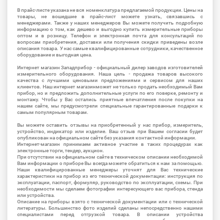
В прайс-листе указана не вся номенклатура предлагаемой продукции. Цены на
товары, не вошедшие в прайс-лист можете узнать, связавшись с
менеджерами. Также у наших менеджеров Вы можете получить подробную
информацию о том, как дешево и выгодно купить измерительные приборы
оптом и в розницу. Телефон и электронная почта для консультаций по
вопросам приобретения, доставки или получения скидки приведены возле
описания товара. У нас самые квалифицированные сотрудники, качественное
оборудование и выгодная цена.
Интернет магазин Западприбор - официальный дилер заводов изготовителей
измерительного оборудования. Наша цель - продажа товаров высокого
качества с лучшими ценовыми предложениями и сервисом для наших
клиентов. Наш интернет магазинможет не только продать необходимый Вам
прибор, но и предложить дополнительные услуги по его поверке, ремонту и
монтажу. Чтобы у Вас остались приятные впечатления после покупки на
нашем сайте, мы предусмотрели специальные гарантированные подарки к
самым популярным товарам.
Вы можете оставить отзывы на приобретенный у нас прибор, измеритель,
устройство, индикатор или изделие. Ваш отзыв при Вашем согласии будет
опубликован на официальном сайте без указания контактной информации.
Интернет-магазин принимаем активное участие в таких процедурах как
электронные торги, тендер, аукцион.
При отсутствии на официальном сайте в техническом описании необходимой
Вам информации о приборе Вы всегда можете обратиться к нам за помощью.
Наши квалифицированные менеджеры уточнят для Вас технические
характеристики на прибор из его технической документации: инструкция по
эксплуатации, паспорт, формуляр, руководство по эксплуатации, схемы. При
необходимости мы сделаем фотографии интересующего вас прибора, стенда
или устройства.
Описание на приборы взято с технической документации или с технической
литературы. Большинство фото изделий сделаны непосредственно нашими
специалистами перед отгрузкой товара. В описании устройства