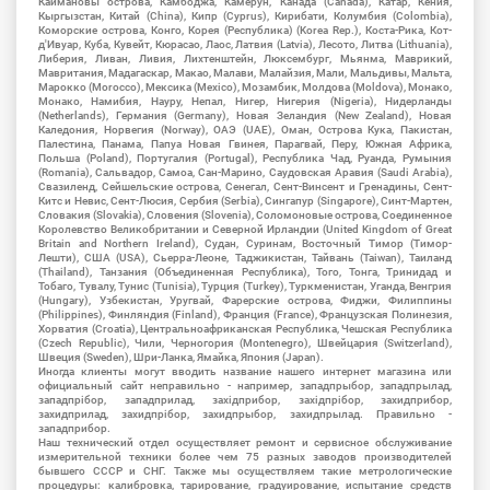
Каймановы острова, Камбоджа, Камерун, Канада (Canada), Катар, Кения,
Кыргызстан, Китай (China), Кипр (Cyprus), Кирибати, Колумбия (Colombia),
Коморские острова, Конго, Корея (Республика) (Korea Rep.), Коста-Рика, Кот-
д'Ивуар, Куба, Кувейт, Кюрасао, Лаос, Латвия (Latvia), Лесото, Литва (Lithuania),
Либерия, Ливан, Ливия, Лихтенштейн, Люксембург, Мьянма, Маврикий,
Мавритания, Мадагаскар, Макао, Малави, Малайзия, Мали, Мальдивы, Мальта,
Марокко (Morocco), Мексика (Mexico), Мозамбик, Молдова (Moldova), Монако,
Монако, Намибия, Науру, Непал, Нигер, Нигерия (Nigeria), Нидерланды
(Netherlands), Германия (Germany), Новая Зеландия (New Zealand), Новая
Каледония, Норвегия (Norway), ОАЭ (UAE), Оман, Острова Кука, Пакистан,
Палестина, Панама, Папуа Новая Гвинея, Парагвай, Перу, Южная Африка,
Польша (Poland), Португалия (Portugal), Республика Чад, Руанда, Румыния
(Romania), Сальвадор, Самоа, Сан-Марино, Саудовская Аравия (Saudi Arabia),
Свазиленд, Сейшельские острова, Сенегал, Сент-Винсент и Гренадины, Сент-
Китс и Невис, Сент-Люсия, Сербия (Serbia), Сингапур (Singapore), Синт-Мартен,
Словакия (Slovakia), Словения (Slovenia), Соломоновые острова, Соединенное
Королевство Великобритании и Северной Ирландии (United Kingdom of Great
Britain and Northern Ireland), Судан, Суринам, Восточный Тимор (Тимор-
Лешти), США (USA), Сьерра-Леоне, Таджикистан, Тайвань (Taiwan), Таиланд
(Thailand), Танзания (Объединенная Республика), Того, Тонга, Тринидад и
Тобаго, Тувалу, Тунис (Tunisia), Турция (Turkey), Туркменистан, Уганда, Венгрия
(Hungary), Узбекистан, Уругвай, Фарерские острова, Фиджи, Филиппины
(Philippines), Финляндия (Finland), Франция (France), Французская Полинезия,
Хорватия (Croatia), Центральноафриканская Республика, Чешская Республика
(Czech Republic), Чили, Черногория (Montenegro), Швейцария (Switzerland),
Швеция (Sweden), Шри-Ланка, Ямайка, Япония (Japan).
Иногда клиенты могут вводить название нашего интернет магазина или
официальный сайт неправильно - например, западпрыбор, западпрылад,
западпрібор, западприлад, західприбор, західпрібор, захидприбор,
захидприлад, захидпрібор, захидпрыбор, захидпрылад. Правильно -
западприбор.
Наш технический отдел осуществляет ремонт и сервисное обслуживание
измерительной техники более чем 75 разных заводов производителей
бывшего СССР и СНГ. Также мы осуществляем такие метрологические
процедуры: калибровка, тарирование, градуирование, испытание средств