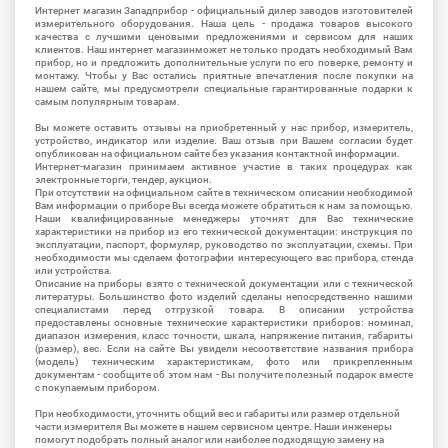
Интернет магазин Западприбор - официальный дилер заводов изготовителей
измерительного оборудования. Наша цель - продажа товаров высокого
качества с лучшими ценовыми предложениями и сервисом для наших
клиентов. Наш интернет магазинможет не только продать необходимый Вам
прибор, но и предложить дополнительные услуги по его поверке, ремонту и
монтажу. Чтобы у Вас остались приятные впечатления после покупки на
нашем сайте, мы предусмотрели специальные гарантированные подарки к
самым популярным товарам.
Вы можете оставить отзывы на приобретенный у нас прибор, измеритель,
устройство, индикатор или изделие. Ваш отзыв при Вашем согласии будет
опубликован на официальном сайте без указания контактной информации.
Интернет-магазин принимаем активное участие в таких процедурах как
электронные торги, тендер, аукцион.
При отсутствии на официальном сайте в техническом описании необходимой
Вам информации о приборе Вы всегда можете обратиться к нам за помощью.
Наши квалифицированные менеджеры уточнят для Вас технические
характеристики на прибор из его технической документации: инструкция по
эксплуатации, паспорт, формуляр, руководство по эксплуатации, схемы. При
необходимости мы сделаем фотографии интересующего вас прибора, стенда
или устройства.
Описание на приборы взято с технической документации или с технической
литературы. Большинство фото изделий сделаны непосредственно нашими
специалистами перед отгрузкой товара. В описании устройства
предоставлены основные технические характеристики приборов: номинал,
диапазон измерения, класс точности, шкала, напряжение питания, габариты
(размер), вес. Если на сайте Вы увидели несоответствие названия прибора
(модель) техническим характеристикам, фото или прикрепленным
документам - сообщите об этом нам - Вы получите полезный подарок вместе
с покупаемым прибором.
При необходимости, уточнить общий вес и габариты или размер отдельной
части измерителя Вы можете в нашем сервисном центре. Наши инженеры
помогут подобрать полный аналог или наиболее подходящую замену на