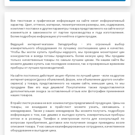
Вся текстовая и графическая информация на сайте несет информативный
характер. Цвет, оттенок, материал, геометрические размеры, вес, содержание,
комплект поставки и другие параметры товара представленого на сайте могут
изменяться в зависимости от партии производства и года изготовления.
Более подробную информацию уточняйте в отделе продаж.
Ведущий интернет-магазин Западприбор - это огромный выбор
измерительного оборудования по лучшему соотношению цена и качество.
Чтобы Вы могли купить приборы недорого, мы проводим мониторинг цен
конкурентов и всегда готовы предложить более низкую цену. Мы продаем
только качественные товары по самым лучшим ценам. На нашем сайте Вы
можете дешево купить как последние новинки, так и проверенные временем
приборы от лучших производителей.
На сайте постоянно действует акция «Куплю по лучшей цене» - если на другом
интернет-ресурсе (доска объявлений, форум, или объявление другого онлайн-
сервиса) у товара, представленного на нашем сайте, меньшая цена, то мы
продадим Вам его еще дешевле! Покупателям также предоставляется
дополнительная скидка за оставленный отзыв или фотографии применения
наших товаров.
В прайс-листе указана не вся номенклатура предлагаемой продукции. Цены на
товары, не вошедшие в прайс-лист можете узнать, связавшись с
менеджерами. Также у наших менеджеров Вы можете получить подробную
информацию о том, как дешево и выгодно купить измерительные приборы
оптом и в розницу. Телефон и электронная почта для консультаций по
вопросам приобретения, доставки или получения скидки приведены возле
описания товара. У нас самые квалифицированные сотрудники, качественное
оборудование и выгодная цена.