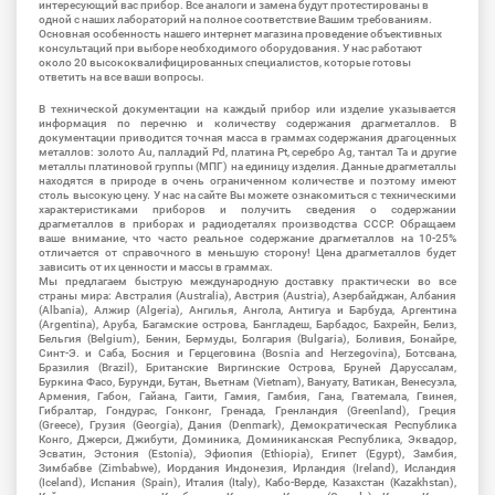
интересующий вас прибор. Все аналоги и замена будут протестированы в
одной с наших лабораторий на полное соответствие Вашим требованиям.
Основная особенность нашего интернет магазина проведение объективных
консультаций при выборе необходимого оборудования. У нас работают
около 20 высококвалифицированных специалистов, которые готовы
ответить на все ваши вопросы.
В технической документации на каждый прибор или изделие указывается
информация по перечню и количеству содержания драгметаллов. В
документации приводится точная масса в граммах содержания драгоценных
металлов: золото Au, палладий Pd, платина Pt, серебро Ag, тантал Ta и другие
металлы платиновой группы (МПГ) на единицу изделия. Данные драгметаллы
находятся в природе в очень ограниченном количестве и поэтому имеют
столь высокую цену. У нас на сайте Вы можете ознакомиться с техническими
характеристиками приборов и получить сведения о содержании
драгметаллов в приборах и радиодеталях производства СССР. Обращаем
ваше внимание, что часто реальное содержание драгметаллов на 10-25%
отличается от справочного в меньшую сторону! Цена драгметаллов будет
зависить от их ценности и массы в граммах.
Мы предлагаем быструю международную доставку практически во все
страны мира: Австралия (Australia), Австрия (Austria), Азербайджан, Албания
(Albania), Алжир (Algeria), Ангилья, Ангола, Антигуа и Барбуда, Аргентина
(Argentina), Аруба, Багамские острова, Бангладеш, Барбадос, Бахрейн, Белиз,
Бельгия (Belgium), Бенин, Бермуды, Болгария (Bulgaria), Боливия, Бонайре,
Синт-Э. и Саба, Босния и Герцеговина (Bosnia and Herzegovina), Ботсвана,
Бразилия (Brazil), Британские Виргинские Острова, Бруней Даруссалам,
Буркина Фасо, Бурунди, Бутан, Вьетнам (Vietnam), Вануату, Ватикан, Венесуэла,
Армения, Габон, Гайана, Гаити, Гамия, Гамбия, Гана, Гватемала, Гвинея,
Гибралтар, Гондурас, Гонконг, Гренада, Гренландия (Greenland), Греция
(Greece), Грузия (Georgia), Дания (Denmark), Демократическая Республика
Конго, Джерси, Джибути, Доминика, Доминиканская Республика, Эквадор,
Эсватин, Эстония (Estonia), Эфиопия (Ethiopia), Египет (Egypt), Замбия,
Зимбабве (Zimbabwe), Иордания Индонезия, Ирландия (Ireland), Исландия
(Iceland), Испания (Spain), Италия (Italy), Кабо-Верде, Казахстан (Kazakhstan),