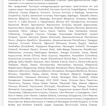
отличается от справочного в меньшую сторону! Цена драгметаллов будет
зависить от их ценности и массы в граммах.
Мы предлагаем быструю международную доставку практически во все
страны мира: Австралия (Australia), Австрия (Austria), Азербайджан, Албания
(Albania), Алжир (Algeria), Ангилья, Ангола, Антигуа и Барбуда, Аргентина
(Argentina), Аруба, Багамские острова, Бангладеш, Барбадос, Бахрейн, Белиз,
Бельгия (Belgium), Бенин, Бермуды, Болгария (Bulgaria), Боливия, Бонайре,
Синт-Э. и Саба, Босния и Герцеговина (Bosnia and Herzegovina), Ботсвана,
Бразилия (Brazil), Британские Виргинские Острова, Бруней Даруссалам,
Буркина Фасо, Бурунди, Бутан, Вьетнам (Vietnam), Вануату, Ватикан, Венесуэла,
Армения, Габон, Гайана, Гаити, Гамия, Гамбия, Гана, Гватемала, Гвинея,
Гибралтар, Гондурас, Гонконг, Гренада, Гренландия (Greenland), Греция
(Greece), Грузия (Georgia), Дания (Denmark), Демократическая Республика
Конго, Джерси, Джибути, Доминика, Доминиканская Республика, Эквадор,
Эсватин, Эстония (Estonia), Эфиопия (Ethiopia), Египет (Egypt), Замбия,
Зимбабве (Zimbabwe), Иордания Индонезия, Ирландия (Ireland), Исландия
(Iceland), Испания (Spain), Италия (Italy), Кабо-Верде, Казахстан (Kazakhstan),
Каймановы острова, Камбоджа, Камерун, Канада (Canada), Катар, Кения,
Кыргызстан, Китай (China), Кипр (Cyprus), Кирибати, Колумбия (Colombia),
Коморские острова, Конго, Корея (Республика) (Korea Rep.), Коста-Рика, Кот-
д'Ивуар, Куба, Кувейт, Кюрасао, Лаос, Латвия (Latvia), Лесото, Литва (Lithuania),
Либерия, Ливан, Ливия, Лихтенштейн, Люксембург, Мьянма, Маврикий,
Мавритания, Мадагаскар, Макао, Малави, Малайзия, Мали, Мальдивы, Мальта,
Марокко (Morocco), Мексика (Mexico), Мозамбик, Молдова (Moldova), Монако,
Монако, Намибия, Науру, Непал, Нигер, Нигерия (Nigeria), Нидерланды
(Netherlands), Германия (Germany), Новая Зеландия (New Zealand), Новая
Каледония, Норвегия (Norway), ОАЭ (UAE), Оман, Острова Кука, Пакистан,
Палестина, Панама, Папуа Новая Гвинея, Парагвай, Перу, Южная Африка,
Польша (Poland), Португалия (Portugal), Республика Чад, Руанда, Румыния
(Romania), Сальвадор, Самоа, Сан-Марино, Саудовская Аравия (Saudi Arabia),
Свазиленд, Сейшельские острова, Сенегал, Сент-Винсент и Гренадины, Сент-
Китс и Невис, Сент-Люсия, Сербия (Serbia), Сингапур (Singapore), Синт-Мартен,
Словакия (Slovakia), Словения (Slovenia), Соломоновые острова, Соединенное
Королевство Великобритании и Северной Ирландии (United Kingdom of Great
Britain and Northern Ireland), Судан, Суринам, Восточный Тимор (Тимор-