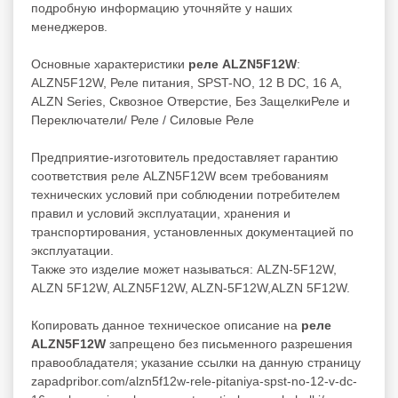
подробную информацию уточняйте у наших
менеджеров.
Основные характеристики
реле ALZN5F12W
:
ALZN5F12W, Реле питания, SPST-NO, 12 В DC, 16 А,
ALZN Series, Сквозное Отверстие, Без ЗащелкиРеле и
Переключатели/ Реле / Силовые Реле
Предприятие-изготовитель предоставляет гарантию
соответствия реле ALZN5F12W всем требованиям
технических условий при соблюдении потребителем
правил и условий эксплуатации, хранения и
транспортирования, установленных документацией по
эксплуатации.
Также это изделие может называться: ALZN-5F12W,
ALZN 5F12W, ALZN5F12W, ALZN-5F12W,ALZN 5F12W.
Копировать данное техническое описание на
реле
ALZN5F12W
запрещено без письменного разрешения
правообладателя; указание ссылки на данную страницу
zapadpribor.com/alzn5f12w-rele-pitaniya-spst-no-12-v-dc-