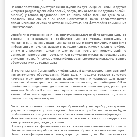
На сайте постоянно действует акция «Куплю по лучшей цене» - если на другом
интернет-ресурсе (доска объявлений, форум, или объявление другого онлайн-
сервиса) у товара, представленного на нашем сайте, меньшая цена, то мы
продадим Вам его еще дешевле! Покупателям также предоставляется
дополнительная скидка за оставленный отзыв или фотографии применения
наших товаров.
В прайс-листе указана не вся номенклатура предлагаемой продукции. Цены на
товары, не вошедшие в прайс-лист можете узнать, связавшись с
менеджерами. Также у наших менеджеров Вы можете получить подробную
информацию о том, как дешево и выгодно купить измерительные приборы
оптом и в розницу. Телефон и электронная почта для консультаций по
вопросам приобретения, доставки или получения скидки приведены возле
описания товара. У нас самые квалифицированные сотрудники, качественное
оборудование и выгодная цена.
Интернет магазин Западприбор - официальный дилер заводов изготовителей
измерительного оборудования. Наша цель - продажа товаров высокого
качества с лучшими ценовыми предложениями и сервисом для наших
клиентов. Наш интернет магазинможет не только продать необходимый Вам
прибор, но и предложить дополнительные услуги по его поверке, ремонту и
монтажу. Чтобы у Вас остались приятные впечатления после покупки на
нашем сайте, мы предусмотрели специальные гарантированные подарки к
самым популярным товарам.
Вы можете оставить отзывы на приобретенный у нас прибор, измеритель,
устройство, индикатор или изделие. Ваш отзыв при Вашем согласии будет
опубликован на официальном сайте без указания контактной информации.
Интернет-магазин принимаем активное участие в таких процедурах как
электронные торги, тендер, аукцион.
При отсутствии на официальном сайте в техническом описании необходимой
Вам информации о приборе Вы всегда можете обратиться к нам за помощью.
Наши квалифицированные менеджеры уточнят для Вас технические