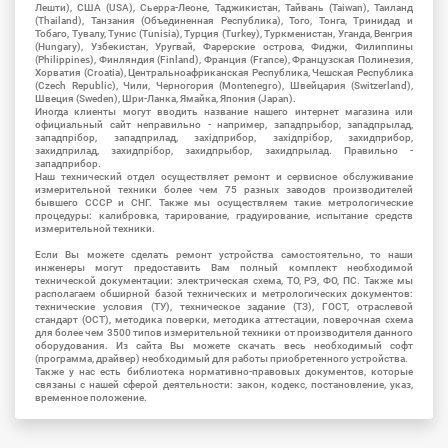
Лешти), США (USA), Сьерра-Леоне, Таджикистан, Тайвань (Taiwan), Таиланд
(Thailand), Танзания (Объединенная Республика), Того, Тонга, Тринидад и
Тобаго, Тувалу, Тунис (Tunisia), Турция (Turkey), Туркменистан, Уганда, Венгрия
(Hungary), Узбекистан, Уругвай, Фарерские острова, Фиджи, Филиппины
(Philippines), Финляндия (Finland), Франция (France), Французская Полинезия,
Хорватия (Croatia), Центральноафриканская Республика, Чешская Республика
(Czech Republic), Чили, Черногория (Montenegro), Швейцария (Switzerland),
Швеция (Sweden), Шри-Ланка, Ямайка, Япония (Japan).
Иногда клиенты могут вводить название нашего интернет магазина или
официальный сайт неправильно - например, западпрыбор, западпрылад,
западпрібор, западприлад, західприбор, західпрібор, захидприбор,
захидприлад, захидпрібор, захидпрыбор, захидпрылад. Правильно -
западприбор.
Наш технический отдел осуществляет ремонт и сервисное обслуживание
измерительной техники более чем 75 разных заводов производителей
бывшего СССР и СНГ. Также мы осуществляем такие метрологические
процедуры: калибровка, тарирование, градуирование, испытание средств
измерительной техники.
Если Вы можете сделать ремонт устройства самостоятельно, то наши
инженеры могут предоставить Вам полный комплект необходимой
технической документации: электрическая схема, ТО, РЭ, ФО, ПС. Также мы
располагаем обширной базой технических и метрологических документов:
технические условия (ТУ), техническое задание (ТЗ), ГОСТ, отраслевой
стандарт (ОСТ), методика поверки, методика аттестации, поверочная схема
для более чем 3500 типов измерительной техники от производителя данного
оборудования. Из сайта Вы можете скачать весь необходимый софт
(программа, драйвер) необходимый для работы приобретенного устройства.
Также у нас есть библиотека нормативно-правовых документов, которые
связаны с нашей сферой деятельности: закон, кодекс, постановление, указ,
временное положение.