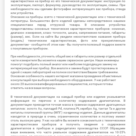
характеристики на прибор из его технической документации: инструкция по
эксплуатации, паспорт, формуляр, руководство по эксплуатации, схемы. При
необходимости мы сделаем фотографии интересующего вас прибора, стенда
или устройства.
Описание на приборы взято с технической документации или с технической
литературы. Большинство фото изделий сделаны непосредственно нашими
специалистами перед отгрузкой товара. В описании устройства
предоставлены основные технические характеристики приборов: номинал,
диапазон измерения, класс точности, шкала, напряжение питания, габариты
(размер), вес. Если на сайте Вы увидели несоответствие названия прибора
(модель) техническим характеристикам, фото или прикрепленным
документам - сообщите об этом нам - Вы получите полезный подарок вместе
с покупаемым прибором.
При необходимости, уточнить общий вес и габариты или размер отдельной
части измерителя Вы можете в нашем сервисном центре. Наши инженеры
помогут подобрать полный аналог или наиболее подходящую замену на
интересующий вас прибор. Все аналоги и замена будут протестированы в
одной с наших лабораторий на полное соответствие Вашим требованиям.
Основная особенность нашего интернет магазина проведение объективных
консультаций при выборе необходимого оборудования. У нас работают
около 20 высококвалифицированных специалистов, которые готовы
ответить на все ваши вопросы.
В технической документации на каждый прибор или изделие указывается
информация по перечню и количеству содержания драгметаллов. В
документации приводится точная масса в граммах содержания драгоценных
металлов: золото Au, палладий Pd, платина Pt, серебро Ag, тантал Ta и другие
металлы платиновой группы (МПГ) на единицу изделия. Данные драгметаллы
находятся в природе в очень ограниченном количестве и поэтому имеют
столь высокую цену. У нас на сайте Вы можете ознакомиться с техническими
характеристиками приборов и получить сведения о содержании
драгметаллов в приборах и радиодеталях производства СССР. Обращаем
ваше внимание, что часто реальное содержание драгметаллов на 10-25%