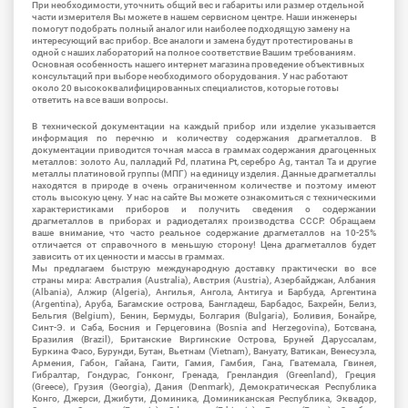
При необходимости, уточнить общий вес и габариты или размер отдельной
части измерителя Вы можете в нашем сервисном центре. Наши инженеры
помогут подобрать полный аналог или наиболее подходящую замену на
интересующий вас прибор. Все аналоги и замена будут протестированы в
одной с наших лабораторий на полное соответствие Вашим требованиям.
Основная особенность нашего интернет магазина проведение объективных
консультаций при выборе необходимого оборудования. У нас работают
около 20 высококвалифицированных специалистов, которые готовы
ответить на все ваши вопросы.
В технической документации на каждый прибор или изделие указывается
информация по перечню и количеству содержания драгметаллов. В
документации приводится точная масса в граммах содержания драгоценных
металлов: золото Au, палладий Pd, платина Pt, серебро Ag, тантал Ta и другие
металлы платиновой группы (МПГ) на единицу изделия. Данные драгметаллы
находятся в природе в очень ограниченном количестве и поэтому имеют
столь высокую цену. У нас на сайте Вы можете ознакомиться с техническими
характеристиками приборов и получить сведения о содержании
драгметаллов в приборах и радиодеталях производства СССР. Обращаем
ваше внимание, что часто реальное содержание драгметаллов на 10-25%
отличается от справочного в меньшую сторону! Цена драгметаллов будет
зависить от их ценности и массы в граммах.
Мы предлагаем быструю международную доставку практически во все
страны мира: Австралия (Australia), Австрия (Austria), Азербайджан, Албания
(Albania), Алжир (Algeria), Ангилья, Ангола, Антигуа и Барбуда, Аргентина
(Argentina), Аруба, Багамские острова, Бангладеш, Барбадос, Бахрейн, Белиз,
Бельгия (Belgium), Бенин, Бермуды, Болгария (Bulgaria), Боливия, Бонайре,
Синт-Э. и Саба, Босния и Герцеговина (Bosnia and Herzegovina), Ботсвана,
Бразилия (Brazil), Британские Виргинские Острова, Бруней Даруссалам,
Буркина Фасо, Бурунди, Бутан, Вьетнам (Vietnam), Вануату, Ватикан, Венесуэла,
Армения, Габон, Гайана, Гаити, Гамия, Гамбия, Гана, Гватемала, Гвинея,
Гибралтар, Гондурас, Гонконг, Гренада, Гренландия (Greenland), Греция
(Greece), Грузия (Georgia), Дания (Denmark), Демократическая Республика
Конго, Джерси, Джибути, Доминика, Доминиканская Республика, Эквадор,