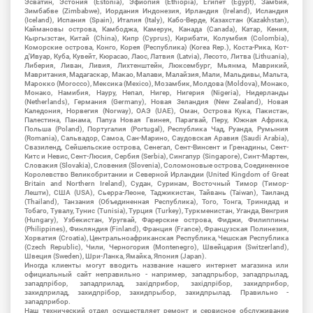
Эсватин, Эстония (Estonia), Эфиопия (Ethiopia), Египет (Egypt), Замбия,
Зимбабве (Zimbabwe), Иордания Индонезия, Ирландия (Ireland), Исландия
(Iceland), Испания (Spain), Италия (Italy), Кабо-Верде, Казахстан (Kazakhstan),
Каймановы острова, Камбоджа, Камерун, Канада (Canada), Катар, Кения,
Кыргызстан, Китай (China), Кипр (Cyprus), Кирибати, Колумбия (Colombia),
Коморские острова, Конго, Корея (Республика) (Korea Rep.), Коста-Рика, Кот-
д'Ивуар, Куба, Кувейт, Кюрасао, Лаос, Латвия (Latvia), Лесото, Литва (Lithuania),
Либерия, Ливан, Ливия, Лихтенштейн, Люксембург, Мьянма, Маврикий,
Мавритания, Мадагаскар, Макао, Малави, Малайзия, Мали, Мальдивы, Мальта,
Марокко (Morocco), Мексика (Mexico), Мозамбик, Молдова (Moldova), Монако,
Монако, Намибия, Науру, Непал, Нигер, Нигерия (Nigeria), Нидерланды
(Netherlands), Германия (Germany), Новая Зеландия (New Zealand), Новая
Каледония, Норвегия (Norway), ОАЭ (UAE), Оман, Острова Кука, Пакистан,
Палестина, Панама, Папуа Новая Гвинея, Парагвай, Перу, Южная Африка,
Польша (Poland), Португалия (Portugal), Республика Чад, Руанда, Румыния
(Romania), Сальвадор, Самоа, Сан-Марино, Саудовская Аравия (Saudi Arabia),
Свазиленд, Сейшельские острова, Сенегал, Сент-Винсент и Гренадины, Сент-
Китс и Невис, Сент-Люсия, Сербия (Serbia), Сингапур (Singapore), Синт-Мартен,
Словакия (Slovakia), Словения (Slovenia), Соломоновые острова, Соединенное
Королевство Великобритании и Северной Ирландии (United Kingdom of Great
Britain and Northern Ireland), Судан, Суринам, Восточный Тимор (Тимор-
Лешти), США (USA), Сьерра-Леоне, Таджикистан, Тайвань (Taiwan), Таиланд
(Thailand), Танзания (Объединенная Республика), Того, Тонга, Тринидад и
Тобаго, Тувалу, Тунис (Tunisia), Турция (Turkey), Туркменистан, Уганда, Венгрия
(Hungary), Узбекистан, Уругвай, Фарерские острова, Фиджи, Филиппины
(Philippines), Финляндия (Finland), Франция (France), Французская Полинезия,
Хорватия (Croatia), Центральноафриканская Республика, Чешская Республика
(Czech Republic), Чили, Черногория (Montenegro), Швейцария (Switzerland),
Швеция (Sweden), Шри-Ланка, Ямайка, Япония (Japan).
Иногда клиенты могут вводить название нашего интернет магазина или
официальный сайт неправильно - например, западпрыбор, западпрылад,
западпрібор, западприлад, західприбор, західпрібор, захидприбор,
захидприлад, захидпрібор, захидпрыбор, захидпрылад. Правильно -
западприбор.
Наш технический отдел осуществляет ремонт и сервисное обслуживание