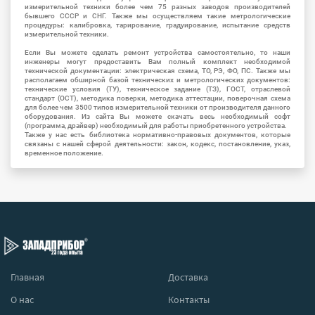
измерительной техники более чем 75 разных заводов производителей
бывшего СССР и СНГ. Также мы осуществляем такие метрологические
процедуры: калибровка, тарирование, градуирование, испытание средств
измерительной техники.
Если Вы можете сделать ремонт устройства самостоятельно, то наши
инженеры могут предоставить Вам полный комплект необходимой
технической документации: электрическая схема, ТО, РЭ, ФО, ПС. Также мы
располагаем обширной базой технических и метрологических документов:
технические условия (ТУ), техническое задание (ТЗ), ГОСТ, отраслевой
стандарт (ОСТ), методика поверки, методика аттестации, поверочная схема
для более чем 3500 типов измерительной техники от производителя данного
оборудования. Из сайта Вы можете скачать весь необходимый софт
(программа, драйвер) необходимый для работы приобретенного устройства.
Также у нас есть библиотека нормативно-правовых документов, которые
связаны с нашей сферой деятельности: закон, кодекс, постановление, указ,
временное положение.
Главная
Доставка
О нас
Контакты