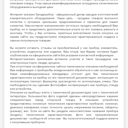
описания товара. У нас самые квалифицированные сотрудники, качественное
оборудование и выгодная цена.
Интернет магазин Западприбор - официальный дилер заводов изготовителей
измерительного оборудования. Наша цель - продажа товаров высокого
качества с лучшими ценовыми предложениями и сервисом для наших
клиентов. Наш интернет магазинможет не только продать необходимый Вам
прибор, но и предложить дополнительные услуги по его поверке, ремонту и
монтажу. Чтобы у Вас остались приятные впечатления после покупки на
нашем сайте, мы предусмотрели специальные гарантированные подарки к
самым популярным товарам.
Вы можете оставить отзывы на приобретенный у нас прибор, измеритель,
устройство, индикатор или изделие. Ваш отзыв при Вашем согласии будет
опубликован на официальном сайте без указания контактной информации.
Интернет-магазин принимаем активное участие в таких процедурах как
электронные торги, тендер, аукцион.
При отсутствии на официальном сайте в техническом описании необходимой
Вам информации о приборе Вы всегда можете обратиться к нам за помощью.
Наши квалифицированные менеджеры уточнят для Вас технические
характеристики на прибор из его технической документации: инструкция по
эксплуатации, паспорт, формуляр, руководство по эксплуатации, схемы. При
необходимости мы сделаем фотографии интересующего вас прибора, стенда
или устройства.
Описание на приборы взято с технической документации или с технической
литературы. Большинство фото изделий сделаны непосредственно нашими
специалистами перед отгрузкой товара. В описании устройства
предоставлены основные технические характеристики приборов: номинал,
диапазон измерения, класс точности, шкала, напряжение питания, габариты
(размер), вес. Если на сайте Вы увидели несоответствие названия прибора
(модель) техническим характеристикам, фото или прикрепленным
документам - сообщите об этом нам - Вы получите полезный подарок вместе
с покупаемым прибором.