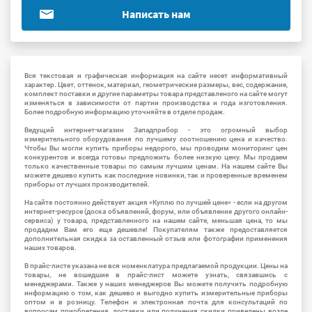
Написать нам
Вся текстовая и графическая информация на сайте несет информативный
характер. Цвет, оттенок, материал, геометрические размеры, вес, содержание,
комплект поставки и другие параметры товара представленого на сайте могут
изменяться в зависимости от партии производства и года изготовления.
Более подробную информацию уточняйте в отделе продаж.
Ведущий интернет-магазин Западприбор - это огромный выбор
измерительного оборудования по лучшему соотношению цена и качество.
Чтобы Вы могли купить приборы недорого, мы проводим мониторинг цен
конкурентов и всегда готовы предложить более низкую цену. Мы продаем
только качественные товары по самым лучшим ценам. На нашем сайте Вы
можете дешево купить как последние новинки, так и проверенные временем
приборы от лучших производителей.
На сайте постоянно действует акция «Куплю по лучшей цене» - если на другом
интернет-ресурсе (доска объявлений, форум, или объявление другого онлайн-
сервиса) у товара, представленного на нашем сайте, меньшая цена, то мы
продадим Вам его еще дешевле! Покупателям также предоставляется
дополнительная скидка за оставленный отзыв или фотографии применения
наших товаров.
В прайс-листе указана не вся номенклатура предлагаемой продукции. Цены на
товары, не вошедшие в прайс-лист можете узнать, связавшись с
менеджерами. Также у наших менеджеров Вы можете получить подробную
информацию о том, как дешево и выгодно купить измерительные приборы
оптом и в розницу. Телефон и электронная почта для консультаций по
вопросам приобретения, доставки или получения скидки приведены возле