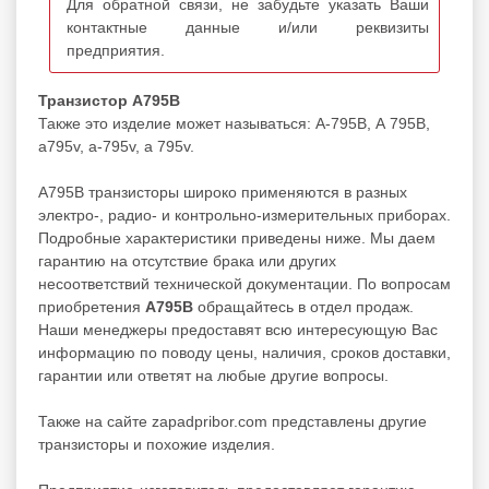
Для обратной связи, не забудьте указать Ваши
контактные данные и/или реквизиты
предприятия.
Транзистор А795В
Также это изделие может называться: А-795В, А 795В,
a795v, a-795v, a 795v.
А795В транзисторы широко применяются в разных
электро-, радио- и контрольно-измерительных приборах.
Подробные характеристики приведены ниже. Мы даем
гарантию на отсутствие брака или других
несоответствий технической документации. По вопросам
приобретения
А795В
обращайтесь в отдел продаж.
Наши менеджеры предоставят всю интересующую Вас
информацию по поводу цены, наличия, сроков доставки,
гарантии или ответят на любые другие вопросы.
Также на сайте zapadpribor.com представлены другие
транзисторы
и похожие изделия.