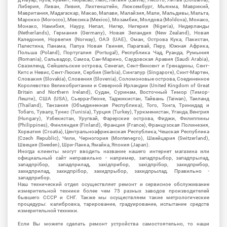
Либерия, Ливан, Ливия, Лихтенштейн, Люксембург, Мьянма, Маврикий,
Мавритания, Мадагаскар, Макао, Малави, Малайзия, Мали, Мальдивы, Мальта,
Марокко (Morocco), Мексика (Mexico), Мозамбик, Молдова (Moldova), Монако,
Монако, Намибия, Науру, Непал, Нигер, Нигерия (Nigeria), Нидерланды
(Netherlands), Германия (Germany), Новая Зеландия (New Zealand), Новая
Каледония, Норвегия (Norway), ОАЭ (UAE), Оман, Острова Кука, Пакистан,
Палестина, Панама, Папуа Новая Гвинея, Парагвай, Перу, Южная Африка,
Польша (Poland), Португалия (Portugal), Республика Чад, Руанда, Румыния
(Romania), Сальвадор, Самоа, Сан-Марино, Саудовская Аравия (Saudi Arabia),
Свазиленд, Сейшельские острова, Сенегал, Сент-Винсент и Гренадины, Сент-
Китс и Невис, Сент-Люсия, Сербия (Serbia), Сингапур (Singapore), Синт-Мартен,
Словакия (Slovakia), Словения (Slovenia), Соломоновые острова, Соединенное
Королевство Великобритании и Северной Ирландии (United Kingdom of Great
Britain and Northern Ireland), Судан, Суринам, Восточный Тимор (Тимор-
Лешти), США (USA), Сьерра-Леоне, Таджикистан, Тайвань (Taiwan), Таиланд
(Thailand), Танзания (Объединенная Республика), Того, Тонга, Тринидад и
Тобаго, Тувалу, Тунис (Tunisia), Турция (Turkey), Туркменистан, Уганда, Венгрия
(Hungary), Узбекистан, Уругвай, Фарерские острова, Фиджи, Филиппины
(Philippines), Финляндия (Finland), Франция (France), Французская Полинезия,
Хорватия (Croatia), Центральноафриканская Республика, Чешская Республика
(Czech Republic), Чили, Черногория (Montenegro), Швейцария (Switzerland),
Швеция (Sweden), Шри-Ланка, Ямайка, Япония (Japan).
Иногда клиенты могут вводить название нашего интернет магазина или
официальный сайт неправильно - например, западпрыбор, западпрылад,
западпрібор, западприлад, західприбор, західпрібор, захидприбор,
захидприлад, захидпрібор, захидпрыбор, захидпрылад. Правильно -
западприбор.
Наш технический отдел осуществляет ремонт и сервисное обслуживание
измерительной техники более чем 75 разных заводов производителей
бывшего СССР и СНГ. Также мы осуществляем такие метрологические
процедуры: калибровка, тарирование, градуирование, испытание средств
измерительной техники.
Если Вы можете сделать ремонт устройства самостоятельно, то наши