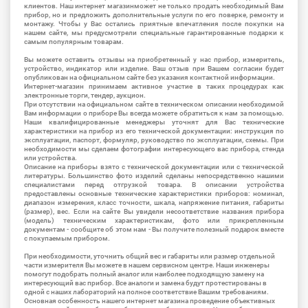
клиентов. Наш интернет магазинможет не только продать необходимый Вам
прибор, но и предложить дополнительные услуги по его поверке, ремонту и
монтажу. Чтобы у Вас остались приятные впечатления после покупки на
нашем сайте, мы предусмотрели специальные гарантированные подарки к
самым популярным товарам.
Вы можете оставить отзывы на приобретенный у нас прибор, измеритель,
устройство, индикатор или изделие. Ваш отзыв при Вашем согласии будет
опубликован на официальном сайте без указания контактной информации.
Интернет-магазин принимаем активное участие в таких процедурах как
электронные торги, тендер, аукцион.
При отсутствии на официальном сайте в техническом описании необходимой
Вам информации о приборе Вы всегда можете обратиться к нам за помощью.
Наши квалифицированные менеджеры уточнят для Вас технические
характеристики на прибор из его технической документации: инструкция по
эксплуатации, паспорт, формуляр, руководство по эксплуатации, схемы. При
необходимости мы сделаем фотографии интересующего вас прибора, стенда
или устройства.
Описание на приборы взято с технической документации или с технической
литературы. Большинство фото изделий сделаны непосредственно нашими
специалистами перед отгрузкой товара. В описании устройства
предоставлены основные технические характеристики приборов: номинал,
диапазон измерения, класс точности, шкала, напряжение питания, габариты
(размер), вес. Если на сайте Вы увидели несоответствие названия прибора
(модель) техническим характеристикам, фото или прикрепленным
документам - сообщите об этом нам - Вы получите полезный подарок вместе
с покупаемым прибором.
При необходимости, уточнить общий вес и габариты или размер отдельной
части измерителя Вы можете в нашем сервисном центре. Наши инженеры
помогут подобрать полный аналог или наиболее подходящую замену на
интересующий вас прибор. Все аналоги и замена будут протестированы в
одной с наших лабораторий на полное соответствие Вашим требованиям.
Основная особенность нашего интернет магазина проведение объективных