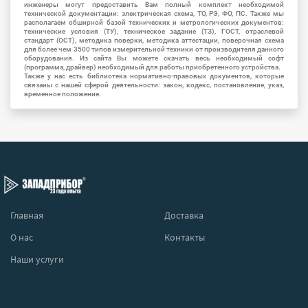
инженеры могут предоставить Вам полный комплект необходимой
технической документации: электрическая схема, ТО, РЭ, ФО, ПС. Также мы
располагаем обширной базой технических и метрологических документов:
технические условия (ТУ), техническое задание (ТЗ), ГОСТ, отраслевой
стандарт (ОСТ), методика поверки, методика аттестации, поверочная схема
для более чем 3500 типов измерительной техники от производителя данного
оборудования. Из сайта Вы можете скачать весь необходимый софт
(программа, драйвер) необходимый для работы приобретенного устройства.
Также у нас есть библиотека нормативно-правовых документов, которые
связаны с нашей сферой деятельности: закон, кодекс, постановление, указ,
временное положение.
Главная
Доставка
О нас
Контакты
Наши услуги