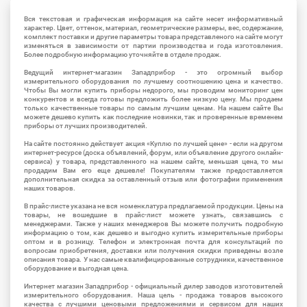
Вся текстовая и графическая информация на сайте несет информативный
характер. Цвет, оттенок, материал, геометрические размеры, вес, содержание,
комплект поставки и другие параметры товара представленого на сайте могут
изменяться в зависимости от партии производства и года изготовления.
Более подробную информацию уточняйте в отделе продаж.
Ведущий интернет-магазин Западприбор - это огромный выбор
измерительного оборудования по лучшему соотношению цена и качество.
Чтобы Вы могли купить приборы недорого, мы проводим мониторинг цен
конкурентов и всегда готовы предложить более низкую цену. Мы продаем
только качественные товары по самым лучшим ценам. На нашем сайте Вы
можете дешево купить как последние новинки, так и проверенные временем
приборы от лучших производителей.
На сайте постоянно действует акция «Куплю по лучшей цене» - если на другом
интернет-ресурсе (доска объявлений, форум, или объявление другого онлайн-
сервиса) у товара, представленного на нашем сайте, меньшая цена, то мы
продадим Вам его еще дешевле! Покупателям также предоставляется
дополнительная скидка за оставленный отзыв или фотографии применения
наших товаров.
В прайс-листе указана не вся номенклатура предлагаемой продукции. Цены на
товары, не вошедшие в прайс-лист можете узнать, связавшись с
менеджерами. Также у наших менеджеров Вы можете получить подробную
информацию о том, как дешево и выгодно купить измерительные приборы
оптом и в розницу. Телефон и электронная почта для консультаций по
вопросам приобретения, доставки или получения скидки приведены возле
описания товара. У нас самые квалифицированные сотрудники, качественное
оборудование и выгодная цена.
Интернет магазин Западприбор - официальный дилер заводов изготовителей
измерительного оборудования. Наша цель - продажа товаров высокого
качества с лучшими ценовыми предложениями и сервисом для наших