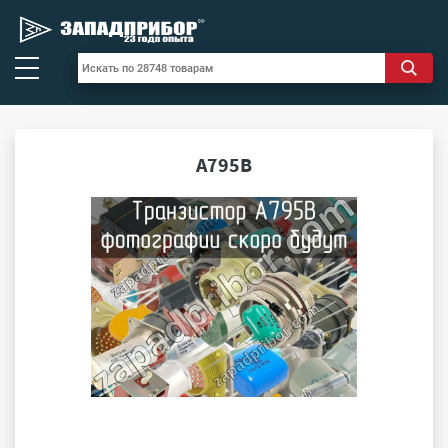
А795В