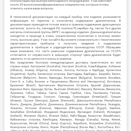
консультаций при выборе необходимого оборудования. У нас работают
около 20 высококвалифицированных специалистов, которые готовы
ответить на все ваши вопросы.
В технической документации на каждый прибор или изделие указывается
информация по перечню и количеству содержания драгметаллов. В
документации приводится точная масса в граммах содержания драгоценных
металлов: золото Au, палладий Pd, платина Pt, серебро Ag, тантал Ta и другие
металлы платиновой группы (МПГ) на единицу изделия. Данные драгметаллы
находятся в природе в очень ограниченном количестве и поэтому имеют
столь высокую цену. У нас на сайте Вы можете ознакомиться с техническими
характеристиками приборов и получить сведения о содержании
драгметаллов в приборах и радиодеталях производства СССР. Обращаем
ваше внимание, что часто реальное содержание драгметаллов на 10-25%
отличается от справочного в меньшую сторону! Цена драгметаллов будет
зависить от их ценности и массы в граммах.
Мы предлагаем быструю международную доставку практически во все
страны мира: Австралия (Australia), Австрия (Austria), Азербайджан, Албания
(Albania), Алжир (Algeria), Ангилья, Ангола, Антигуа и Барбуда, Аргентина
(Argentina), Аруба, Багамские острова, Бангладеш, Барбадос, Бахрейн, Белиз,
Бельгия (Belgium), Бенин, Бермуды, Болгария (Bulgaria), Боливия, Бонайре,
Синт-Э. и Саба, Босния и Герцеговина (Bosnia and Herzegovina), Ботсвана,
Бразилия (Brazil), Британские Виргинские Острова, Бруней Даруссалам,
Буркина Фасо, Бурунди, Бутан, Вьетнам (Vietnam), Вануату, Ватикан, Венесуэла,
Армения, Габон, Гайана, Гаити, Гамия, Гамбия, Гана, Гватемала, Гвинея,
Гибралтар, Гондурас, Гонконг, Гренада, Гренландия (Greenland), Греция
(Greece), Грузия (Georgia), Дания (Denmark), Демократическая Республика
Конго, Джерси, Джибути, Доминика, Доминиканская Республика, Эквадор,
Эсватин, Эстония (Estonia), Эфиопия (Ethiopia), Египет (Egypt), Замбия,
Зимбабве (Zimbabwe), Иордания Индонезия, Ирландия (Ireland), Исландия
(Iceland), Испания (Spain), Италия (Italy), Кабо-Верде, Казахстан (Kazakhstan),
Каймановы острова, Камбоджа, Камерун, Канада (Canada), Катар, Кения,
Кыргызстан, Китай (China), Кипр (Cyprus), Кирибати, Колумбия (Colombia),
Коморские острова, Конго, Корея (Республика) (Korea Rep.), Коста-Рика, Кот-
д'Ивуар, Куба, Кувейт, Кюрасао, Лаос, Латвия (Latvia), Лесото, Литва (Lithuania),