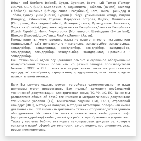
Britain and Northern Ireland), Судан, Суринам, Восточный Тимор (Тимор-
Лешти), США (USA), Сьерра-Леоне, Таджикистан, Тайвань (Taiwan), Таиланд
(Thailand), Танзания (Объединенная Республика), Того, Тонга, Тринидад и
Тобаго, Тувалу, Тунис (Tunisia), Турция (Turkey), Туркменистан, Уганда, Венгрия
(Hungary), Узбекистан, Уругвай, Фарерские острова, Фиджи, Филиппины
(Philippines), Финляндия (Finland), Франция (France), Французская Полинезия,
Хорватия (Croatia), Центральноафриканская Республика, Чешская Республика
(Czech Republic), Чили, Черногория (Montenegro), Швейцария (Switzerland),
Швеция (Sweden), Шри-Ланка, Ямайка, Япония (Japan).
Иногда клиенты могут вводить название нашего интернет магазина или
официальный сайт неправильно - например, западпрыбор, западпрылад,
западпрібор, западприлад, західприбор, західпрібор, захидприбор,
захидприлад, захидпрібор, захидпрыбор, захидпрылад. Правильно -
западприбор.
Наш технический отдел осуществляет ремонт и сервисное обслуживание
измерительной техники более чем 75 разных заводов производителей
бывшего СССР и СНГ. Также мы осуществляем такие метрологические
процедуры: калибровка, тарирование, градуирование, испытание средств
измерительной техники.
Если Вы можете сделать ремонт устройства самостоятельно, то наши
инженеры могут предоставить Вам полный комплект необходимой
технической документации: электрическая схема, ТО, РЭ, ФО, ПС. Также мы
располагаем обширной базой технических и метрологических документов:
технические условия (ТУ), техническое задание (ТЗ), ГОСТ, отраслевой
стандарт (ОСТ), методика поверки, методика аттестации, поверочная схема
для более чем 3500 типов измерительной техники от производителя данного
оборудования. Из сайта Вы можете скачать весь необходимый софт
(программа, драйвер) необходимый для работы приобретенного устройства.
Также у нас есть библиотека нормативно-правовых документов, которые
связаны с нашей сферой деятельности: закон, кодекс, постановление, указ,
временное положение.