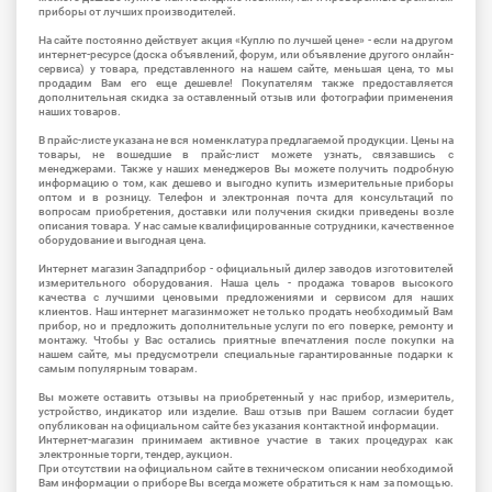
приборы от лучших производителей.
На сайте постоянно действует акция «Куплю по лучшей цене» - если на другом
интернет-ресурсе (доска объявлений, форум, или объявление другого онлайн-
сервиса) у товара, представленного на нашем сайте, меньшая цена, то мы
продадим Вам его еще дешевле! Покупателям также предоставляется
дополнительная скидка за оставленный отзыв или фотографии применения
наших товаров.
В прайс-листе указана не вся номенклатура предлагаемой продукции. Цены на
товары, не вошедшие в прайс-лист можете узнать, связавшись с
менеджерами. Также у наших менеджеров Вы можете получить подробную
информацию о том, как дешево и выгодно купить измерительные приборы
оптом и в розницу. Телефон и электронная почта для консультаций по
вопросам приобретения, доставки или получения скидки приведены возле
описания товара. У нас самые квалифицированные сотрудники, качественное
оборудование и выгодная цена.
Интернет магазин Западприбор - официальный дилер заводов изготовителей
измерительного оборудования. Наша цель - продажа товаров высокого
качества с лучшими ценовыми предложениями и сервисом для наших
клиентов. Наш интернет магазинможет не только продать необходимый Вам
прибор, но и предложить дополнительные услуги по его поверке, ремонту и
монтажу. Чтобы у Вас остались приятные впечатления после покупки на
нашем сайте, мы предусмотрели специальные гарантированные подарки к
самым популярным товарам.
Вы можете оставить отзывы на приобретенный у нас прибор, измеритель,
устройство, индикатор или изделие. Ваш отзыв при Вашем согласии будет
опубликован на официальном сайте без указания контактной информации.
Интернет-магазин принимаем активное участие в таких процедурах как
электронные торги, тендер, аукцион.
При отсутствии на официальном сайте в техническом описании необходимой
Вам информации о приборе Вы всегда можете обратиться к нам за помощью.