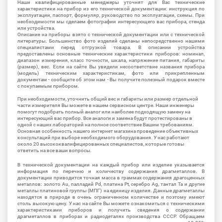
Наши квалифицированные менеджеры уточнят для Вас технические
характеристики на прибор из его технической документации: инструкция по
эксплуатации, паспорт, формуляр, руководство по эксплуатации, схемы. При
необходимости мы сделаем фотографии интересующего вас прибора, стенда
или устройства.
Описание на приборы взято с технической документации или с технической
литературы. Большинство фото изделий сделаны непосредственно нашими
специалистами перед отгрузкой товара. В описании устройства
предоставлены основные технические характеристики приборов: номинал,
диапазон измерения, класс точности, шкала, напряжение питания, габариты
(размер), вес. Если на сайте Вы увидели несоответствие названия прибора
(модель) техническим характеристикам, фото или прикрепленным
документам - сообщите об этом нам - Вы получите полезный подарок вместе
с покупаемым прибором.
При необходимости, уточнить общий вес и габариты или размер отдельной
части измерителя Вы можете в нашем сервисном центре. Наши инженеры
помогут подобрать полный аналог или наиболее подходящую замену на
интересующий вас прибор. Все аналоги и замена будут протестированы в
одной с наших лабораторий на полное соответствие Вашим требованиям.
Основная особенность нашего интернет магазина проведение объективных
консультаций при выборе необходимого оборудования. У нас работают
около 20 высококвалифицированных специалистов, которые готовы
ответить на все ваши вопросы.
В технической документации на каждый прибор или изделие указывается
информация по перечню и количеству содержания драгметаллов. В
документации приводится точная масса в граммах содержания драгоценных
металлов: золото Au, палладий Pd, платина Pt, серебро Ag, тантал Ta и другие
металлы платиновой группы (МПГ) на единицу изделия. Данные драгметаллы
находятся в природе в очень ограниченном количестве и поэтому имеют
столь высокую цену. У нас на сайте Вы можете ознакомиться с техническими
характеристиками приборов и получить сведения о содержании
драгметаллов в приборах и радиодеталях производства СССР. Обращаем