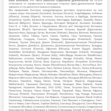
ваше внимание, что часто реальное содержание драгметаллов на 10-25%
отличается от справочного в меньшую сторону! Цена драгметаллов будет
зависить от их ценности и массы в граммах.
Мы предлагаем быструю международную доставку практически во все
страны мира: Австралия (Australia), Австрия (Austria), Азербайджан, Албания
(Albania), Алжир (Algeria), Ангилья, Ангола, Антигуа и Барбуда, Аргентина
(Argentina), Аруба, Багамские острова, Бангладеш, Барбадос, Бахрейн, Белиз,
Бельгия (Belgium), Бенин, Бермуды, Болгария (Bulgaria), Боливия, Бонайре,
Синт-Э. и Саба, Босния и Герцеговина (Bosnia and Herzegovina), Ботсвана,
Бразилия (Brazil), Британские Виргинские Острова, Бруней Даруссалам,
Буркина Фасо, Бурунди, Бутан, Вьетнам (Vietnam), Вануату, Ватикан, Венесуэла,
Армения, Габон, Гайана, Гаити, Гамия, Гамбия, Гана, Гватемала, Гвинея,
Гибралтар, Гондурас, Гонконг, Гренада, Гренландия (Greenland), Греция
(Greece), Грузия (Georgia), Дания (Denmark), Демократическая Республика
Конго, Джерси, Джибути, Доминика, Доминиканская Республика, Эквадор,
Эсватин, Эстония (Estonia), Эфиопия (Ethiopia), Египет (Egypt), Замбия,
Зимбабве (Zimbabwe), Иордания Индонезия, Ирландия (Ireland), Исландия
(Iceland), Испания (Spain), Италия (Italy), Кабо-Верде, Казахстан (Kazakhstan),
Каймановы острова, Камбоджа, Камерун, Канада (Canada), Катар, Кения,
Кыргызстан, Китай (China), Кипр (Cyprus), Кирибати, Колумбия (Colombia),
Коморские острова, Конго, Корея (Республика) (Korea Rep.), Коста-Рика, Кот-
д'Ивуар, Куба, Кувейт, Кюрасао, Лаос, Латвия (Latvia), Лесото, Литва (Lithuania),
Либерия, Ливан, Ливия, Лихтенштейн, Люксембург, Мьянма, Маврикий,
Мавритания, Мадагаскар, Макао, Малави, Малайзия, Мали, Мальдивы, Мальта,
Марокко (Morocco), Мексика (Mexico), Мозамбик, Молдова (Moldova), Монако,
Монако, Намибия, Науру, Непал, Нигер, Нигерия (Nigeria), Нидерланды
(Netherlands), Германия (Germany), Новая Зеландия (New Zealand), Новая
Каледония, Норвегия (Norway), ОАЭ (UAE), Оман, Острова Кука, Пакистан,
Палестина, Панама, Папуа Новая Гвинея, Парагвай, Перу, Южная Африка,
Польша (Poland), Португалия (Portugal), Республика Чад, Руанда, Румыния
(Romania), Сальвадор, Самоа, Сан-Марино, Саудовская Аравия (Saudi Arabia),
Свазиленд, Сейшельские острова, Сенегал, Сент-Винсент и Гренадины, Сент-
Китс и Невис, Сент-Люсия, Сербия (Serbia), Сингапур (Singapore), Синт-Мартен,
Словакия (Slovakia), Словения (Slovenia), Соломоновые острова, Соединенное
Королевство Великобритании и Северной Ирландии (United Kingdom of Great