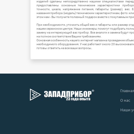
изделий сделаны непосредственно нашими специалистами перед 
предоставлены основные технические характеристики приборо
точности, шкала, напряжение питания, габариты (размер), вес.
названия прибора (модель) техническим характеристикам, фото ил
этом нам - Вы получите полезный подарок вместе с покупаемым пр
При необходимости, уточнить общий вес и габариты или размер отд
нашем сервисном центре. Наши инженеры помогут подобрать полн
замену на интересующий вас прибор. Все аналоги и замена будут п
на полное соответствие Вашим требованиям.
Основная особенность нашего интернет магазина проведение объе
необходимого оборудования. У нас работают около 20 высококва
готовы ответить на все ваши вопросы.
Главна
О нас
Наши у