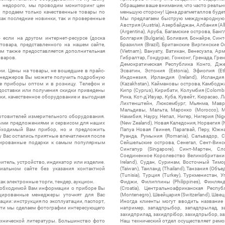
ы недорого, мы проводим мониторинг цен
Обращаем ваше внимание, что часто реальн
ы продаем только качественные товары по
меньшую сторону! Цена драгметаллов будет 
ак последние новинки, так и проверенные
Мы предлагаем быструю международную до
Австрия (Austria), Азербайджан, Албания (Alb
(Argentina), Аруба, Багамские острова, Бан
 если на другом интернет-ресурсе (доска
Болгария (Bulgaria), Боливия, Бонайре, Синт
товара, представленного на нашем сайте,
Бразилия (Brazil), Британские Виргинские 
ям также предоставляется дополнительная
(Vietnam), Вануату, Ватикан, Венесуэла, Ар
оваров.
Гибралтар, Гондурас, Гонконг, Гренада, Гренл
Демократическая Республика Конго, Дже
ии. Цены на товары, не вошедшие в прайс-
Эсватин, Эстония (Estonia), Эфиопия (Et
менеджеров Вы можете получить подробную
Индонезия, Ирландия (Ireland), Исландия (
е приборы оптом и в розницу. Телефон и
(Kazakhstan), Каймановы острова, Камбоджа,
 доставки или получения скидки приведены
Кипр (Cyprus), Кирибати, Колумбия (Colombia
ки, качественное оборудование и выгодная
Рика, Кот-д'Ивуар, Куба, Кувейт, Кюрасао, Ла
Лихтенштейн, Люксембург, Мьянма, Мавр
Мальдивы, Мальта, Марокко (Morocco), М
отовителей измерительного оборудования.
Намибия, Науру, Непал, Нигер, Нигерия (Nig
выми предложениями и сервисом для наших
(New Zealand), Новая Каледония, Норвегия (
обходимый Вам прибор, но и предложить
Папуа Новая Гвинея, Парагвай, Перу, Южная
у Вас остались приятные впечатления после
Руанда, Румыния (Romania), Сальвадор, С
нтированные подарки к самым популярным
Сейшельские острова, Сенегал, Сент-Винсе
Сингапур (Singapore), Синт-Мартен, Сл
Соединенное Королевство Великобритании и
итель, устройство, индикатор или изделие.
Ireland), Судан, Суринам, Восточный Тим
альном сайте без указания контактной
(Taiwan), Таиланд (Thailand), Танзания (Объ
(Tunisia), Турция (Turkey), Туркменистан, 
ак электронные торги, тендер, аукцион.
Фиджи, Филиппины (Philippines), Финлянд
необходимой Вам информации о приборе Вы
(Croatia), Центральноафриканская Респу
цированные менеджеры уточнят для Вас
(Montenegro), Швейцария (Switzerland), Швец
ации: инструкция по эксплуатации, паспорт,
Иногда клиенты могут вводить название
сти мы сделаем фотографии интересующего
например, западпрыбор, западпрылад, зап
захидприлад, захидпрібор, захидпрыбор, з
ехнической литературы. Большинство фото
Наш технический отдел осуществляет ремо