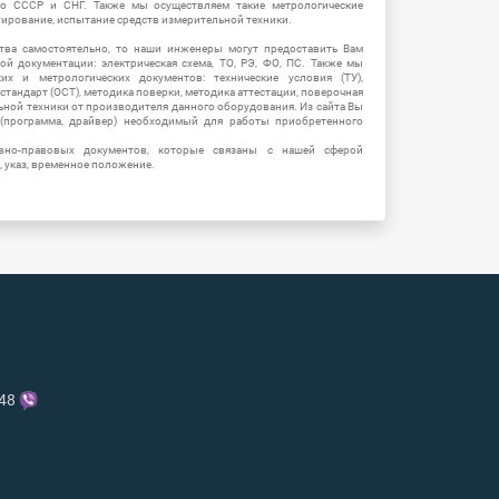
о СССР и СНГ. Также мы осуществляем такие метрологические
уирование, испытание средств измерительной техники.
тва самостоятельно, то наши инженеры могут предоставить Вам
й документации: электрическая схема, ТО, РЭ, ФО, ПС. Также мы
их и метрологических документов: технические условия (ТУ),
 стандарт (ОСТ), методика поверки, методика аттестации, поверочная
ьной техники от производителя данного оборудования. Из сайта Вы
(программа, драйвер) необходимый для работы приобретенного
вно-правовых документов, которые связаны с нашей сферой
, указ, временное положение.
-48