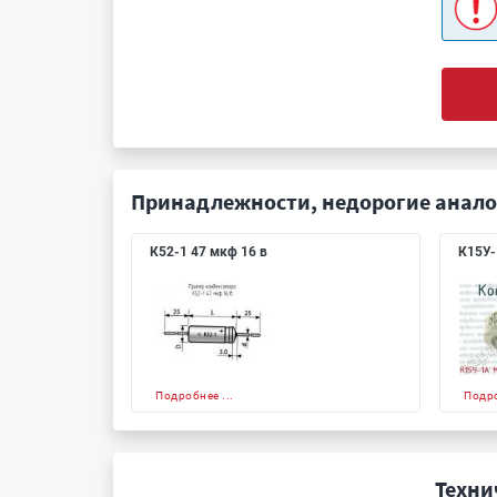
Принадлежности, недорогие анало
К52-1 47 мкф 16 в
К15У-
Подробнее ...
Подро
Техни