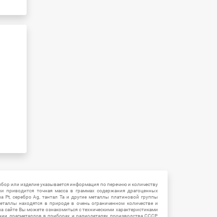
ибор или изделие указывается информация по перечню и количеству
ии приводится точная масса в граммах содержания драгоценных
на Pt, серебро Ag, тантал Ta и другие металлы платиновой группы
еталлы находятся в природе в очень ограниченном количестве и
на сайте Вы можете ознакомиться с техническими характеристиками
нии драгметаллов в приборах и радиодеталях производства СССР.