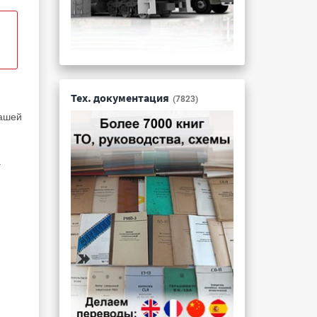
Тех. документация
(7823)
нашей
а
и