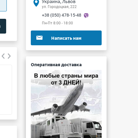
Украина, Львов
ул. Городоцкая, 222
+38 (050) 478-15-48
Пн-Пт 8:00 - 18:00
Написать нам
Оперативная доставка
К73-16 0.033мкФ 400В 5%
К78-2 4700пФ 1
Подробнее ...
Подробнее ...