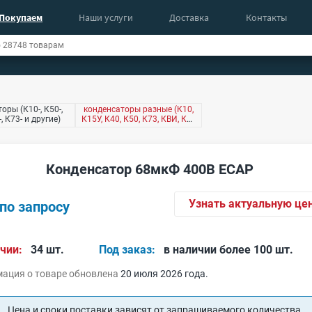
Покупаем
Наши услуги
Доставка
Контакты
оры (К10-, К50-,
конденсаторы разные (К10,
-, К73- и другие)
К15У, К40, К50, К73, КВИ, КМ,
КТ4 и другие)
Конденсатор 68мкФ 400В ECAP
Узнать актуальную це
по запросу
чии:
34 шт.
Под заказ:
в наличии более 100 шт.
ация о товаре обновлена
20 июля 2026 года.
Цена и сроки поставки зависят от запрашиваемого количества.