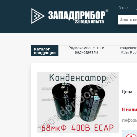
О нас
Радиокомпоненты и
конденсат
Каталог
продукции
радиодетали
К52-, К53
Цена:
В нали
Информ