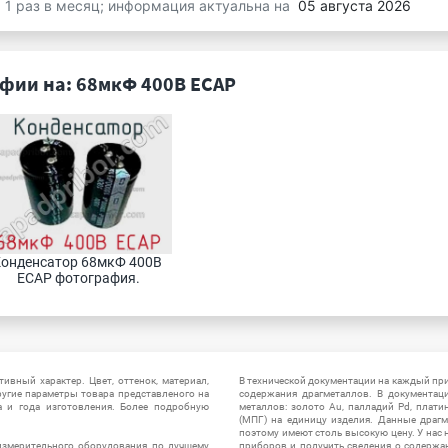
я 1 раз в месяц; информация актуальна на
05 августа 2026
фии на: 68мкФ 400В ECAP
онденсатор 68мкФ 400В 
ECAP фотография.
ивный характер. Цвет, оттенок, материал,
В технической документации на каждый пр
ругие параметры товара представленого на
содержания драгметаллов. В документац
а и года изготовления. Более подробную
металлов: золото Au, палладий Pd, плати
(МПГ) на единицу изделия. Данные драгм
поэтому имеют столь высокую цену. У нас 
измерительного оборудования по лучшему
приборов и получить сведения о содержа