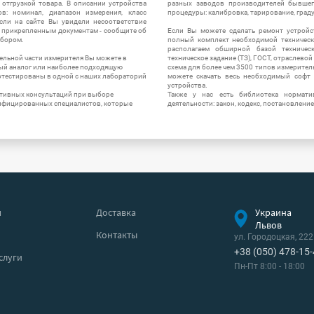
отгрузкой товара. В описании устройства
разных заводов производителей бывшег
в: номинал, диапазон измерения, класс
процедуры: калибровка, тарирование, град
 Если на сайте Вы увидели несоответствие
и прикрепленным документам - сообщите об
Если Вы можете сделать ремонт устройс
ибором.
полный комплект необходимой техническо
располагаем обширной базой техническ
ельной части измерителя Вы можете в
техническое задание (ТЗ), ГОСТ, отраслевой
ый аналог или наиболее подходящую
схема для более чем 3500 типов измерител
ротестированы в одной с наших лабораторий
можете скачать весь необходимый софт 
устройства.
ктивных консультаций при выборе
Также у нас есть библиотека нормати
лифицированных специалистов, которые
деятельности: закон, кодекс, постановление
я
Доставка
Украина
Львов
Контакты
ул. Городоцкая, 222
+38 (050) 478-15
слуги
Пн-Пт 8:00 - 18:00