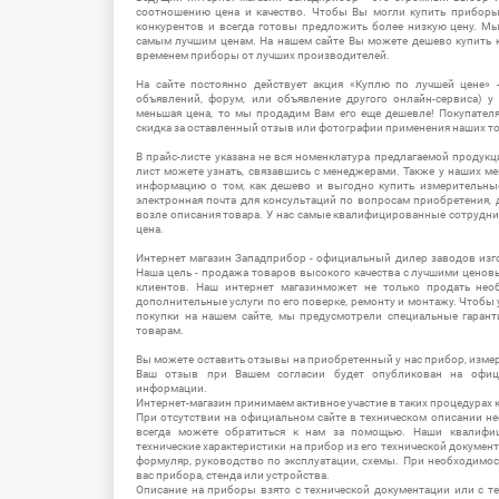
соотношению цена и качество. Чтобы Вы могли купить прибор
конкурентов и всегда готовы предложить более низкую цену. М
самым лучшим ценам. На нашем сайте Вы можете дешево купить к
временем приборы от лучших производителей.
На сайте постоянно действует акция «Куплю по лучшей цене» -
объявлений, форум, или объявление другого онлайн-сервиса) у 
меньшая цена, то мы продадим Вам его еще дешевле! Покупател
скидка за оставленный отзыв или фотографии применения наших т
В прайс-листе указана не вся номенклатура предлагаемой продукц
лист можете узнать, связавшись с менеджерами. Также у наших 
информацию о том, как дешево и выгодно купить измерительны
электронная почта для консультаций по вопросам приобретения,
возле описания товара. У нас самые квалифицированные сотрудни
цена.
Интернет магазин Западприбор - официальный дилер заводов изг
Наша цель - продажа товаров высокого качества с лучшими цено
клиентов. Наш интернет магазинможет не только продать не
дополнительные услуги по его поверке, ремонту и монтажу. Чтобы 
покупки на нашем сайте, мы предусмотрели специальные гара
товарам.
Вы можете оставить отзывы на приобретенный у нас прибор, измер
Ваш отзыв при Вашем согласии будет опубликован на офици
информации.
Интернет-магазин принимаем активное участие в таких процедурах к
При отсутствии на официальном сайте в техническом описании 
всегда можете обратиться к нам за помощью. Наши квалифи
технические характеристики на прибор из его технической документ
формуляр, руководство по эксплуатации, схемы. При необходимо
вас прибора, стенда или устройства.
Описание на приборы взято с технической документации или с т