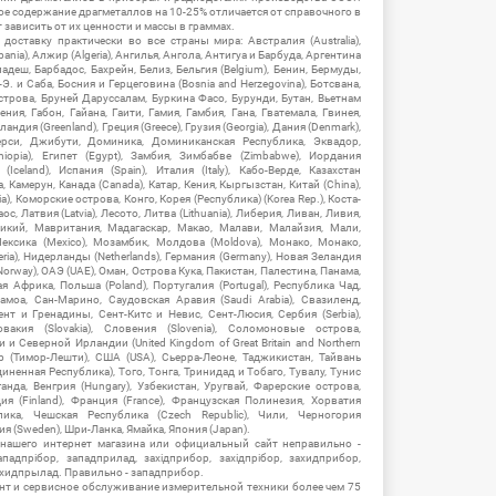
ое содержание драгметаллов на 10-25% отличается от справочного в
зависить от их ценности и массы в граммах.
ставку практически во все страны мира: Австралия (Australia),
ania), Алжир (Algeria), Ангилья, Ангола, Антигуа и Барбуда, Аргентина
гладеш, Барбадос, Бахрейн, Белиз, Бельгия (Belgium), Бенин, Бермуды,
-Э. и Саба, Босния и Герцеговина (Bosnia and Herzegovina), Ботсвана,
Острова, Бруней Даруссалам, Буркина Фасо, Бурунди, Бутан, Вьетнам
мения, Габон, Гайана, Гаити, Гамия, Гамбия, Гана, Гватемала, Гвинея,
андия (Greenland), Греция (Greece), Грузия (Georgia), Дания (Denmark),
рси, Джибути, Доминика, Доминиканская Республика, Эквадор,
hiopia), Египет (Egypt), Замбия, Зимбабве (Zimbabwe), Иордания
Iceland), Испания (Spain), Италия (Italy), Кабо-Верде, Казахстан
 Камерун, Канада (Canada), Катар, Кения, Кыргызстан, Китай (China),
), Коморские острова, Конго, Корея (Республика) (Korea Rep.), Коста-
ос, Латвия (Latvia), Лесото, Литва (Lithuania), Либерия, Ливан, Ливия,
икий, Мавритания, Мадагаскар, Макао, Малави, Малайзия, Мали,
ексика (Mexico), Мозамбик, Молдова (Moldova), Монако, Монако,
eria), Нидерланды (Netherlands), Германия (Germany), Новая Зеландия
Norway), ОАЭ (UAE), Оман, Острова Кука, Пакистан, Палестина, Панама,
 Африка, Польша (Poland), Португалия (Portugal), Республика Чад,
амоа, Сан-Марино, Саудовская Аравия (Saudi Arabia), Свазиленд,
нт и Гренадины, Сент-Китс и Невис, Сент-Люсия, Сербия (Serbia),
овакия (Slovakia), Словения (Slovenia), Соломоновые острова,
 Северной Ирландии (United Kingdom of Great Britain and Northern
ор (Тимор-Лешти), США (USA), Сьерра-Леоне, Таджикистан, Тайвань
единенная Республика), Того, Тонга, Тринидад и Тобаго, Тувалу, Тунис
Уганда, Венгрия (Hungary), Узбекистан, Уругвай, Фарерские острова,
ия (Finland), Франция (France), Французская Полинезия, Хорватия
блика, Чешская Республика (Czech Republic), Чили, Черногория
ия (Sweden), Шри-Ланка, Ямайка, Япония (Japan).
 нашего интернет магазина или официальный сайт неправильно -
адпрібор, западприлад, західприбор, західпрібор, захидприбор,
ахидпрылад. Правильно - западприбор.
нт и сервисное обслуживание измерительной техники более чем 75