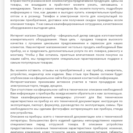
В прайс-листе указана не вся номенклатура предлагаемой продукции. Цены на
товары, не вошедшие в прайс-лист можете узнать, связавшись с
менеджерами. Также у наших менеджеров Вы можете получить подробную
информацию о том, как дешево и выгодно купить измерительные приборы
оптом и в розницу. Телефон и электронная почта для консультаций по
вопросам приобретения, доставки или получения скидки приведены возле
описания товара. У нас самые квалифицированные сотрудники, качественное
оборудование и выгодная цена.
Интернет магазин Западприбор - официальный дилер заводов изготовителей
измерительного оборудования. Наша цель - продажа товаров высокого
качества с лучшими ценовыми предложениями и сервисом для наших
клиентов. Наш интернет магазинможет не только продать необходимый Вам
прибор, но и предложить дополнительные услуги по его поверке, ремонту и
монтажу. Чтобы у Вас остались приятные впечатления после покупки на
нашем сайте, мы предусмотрели специальные гарантированные подарки к
самым популярным товарам.
Вы можете оставить отзывы на приобретенный у нас прибор, измеритель,
устройство, индикатор или изделие. Ваш отзыв при Вашем согласии будет
опубликован на официальном сайте без указания контактной информации.
Интернет-магазин принимаем активное участие в таких процедурах как
электронные торги, тендер, аукцион.
При отсутствии на официальном сайте в техническом описании необходимой
Вам информации о приборе Вы всегда можете обратиться к нам за помощью.
Наши квалифицированные менеджеры уточнят для Вас технические
характеристики на прибор из его технической документации: инструкция по
эксплуатации, паспорт, формуляр, руководство по эксплуатации, схемы. При
необходимости мы сделаем фотографии интересующего вас прибора, стенда
или устройства.
Описание на приборы взято с технической документации или с технической
литературы. Большинство фото изделий сделаны непосредственно нашими
специалистами перед отгрузкой товара. В описании устройства
предоставлены основные технические характеристики приборов: номинал,
диапазон измерения, класс точности, шкала, напряжение питания, габариты