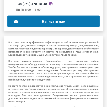
+38 (050) 478-15-48
Пн-Пт 8:00 - 18:00
Написать нам
Вся текстовая и графическая информация на сайте несет информативный
характер. Цвет, оттенок, материал, геометрические размеры, вес, содержание,
комплект поставки и другие параметры товара представленого на сайте могут
изменяться в зависимости от партии производства и года изготовления.
Более подробную информацию уточняйте в отделе продаж.
Ведущий интернет-магазин Западприбор - это огромный выбор
измерительного оборудования по лучшему соотношению цена и качество.
Чтобы Вы могли купить приборы недорого, мы проводим мониторинг цен
конкурентов и всегда готовы предложить более низкую цену. Мы продаем
только качественные товары по самым лучшим ценам. На нашем сайте Вы
можете дешево купить как последние новинки, так и проверенные временем
приборы от лучших производителей.
На сайте постоянно действует акция «Куплю по лучшей цене» - если на другом
интернет-ресурсе (доска объявлений, форум, или объявление другого онлайн-
сервиса) у товара, представленного на нашем сайте, меньшая цена, то мы
продадим Вам его еще дешевле! Покупателям также предоставляется
дополнительная скидка за оставленный отзыв или фотографии применения
наших товаров.