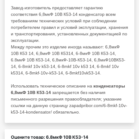
Завод-изготовитель предоставляет гарантию
соответствия 6,8мкФ 10В К53-14 конденсатор всем
требованиям технических условий при соблюдении
потребителем правил и условий эксплуатации, хранения
и транспортирования, установленных документацией по
эксплуатации.
Между прочим это изделие иногда называют: 6,8мкФ
10В К53 14, 6,8мкФ 10В К5314, 6-8мкФ 10В К53-14,
6.8мкФ 10В К53-14, 6,8мкФ-10В-К53-14, 6,8мкФ10ВК53-
14, 6-8mkf 10v k53-14, 6-8mkf 10v k53 14, 6-8mkf 10v
k5314, 6-8mkf-10v-k53-14, 6-8mkf10vk53-14.
Использовать техническое описание на
конденсаторы
6,8мкФ 10В К53-14
запрещается без наличия
письменного разрешения правообладателя; указание
ссылки на данную страницу zapadpribor.com/6-8mkf-10v-
k53-14-kondensator/ обязательно.
Оцените товар: 6,8мкФ 10В К53-14