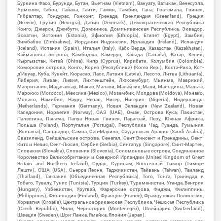
Буркина Фасо, Бурунди, Бутан, Вьетнам (Vietnam), Вануату, Ватикан, Венесуэла,
Армения, Габон, Гайана, Гаити, Гамия, Гамбия, Гана, Гватемала, Гвинея,
Гибралтар, Гондурас, Гонконг, Гренада, Гренландия (Greenland), Греция
(Greece), Грузия (Georgia), Дания (Denmark), Демократическая Республика
Конго, Джерси, Джибути, Доминика, Доминиканская Республика, Эквадор,
Эсватин, Эстония (Estonia), Эфиопия (Ethiopia), Египет (Egypt), Замбия,
Зимбабве (Zimbabwe), Иордания Индонезия, Ирландия (Ireland), Исландия
(Iceland), Испания (Spain), Италия (Italy), Кабо-Верде, Казахстан (Kazakhstan),
Каймановы острова, Камбоджа, Камерун, Канада (Canada), Катар, Кения,
Кыргызстан, Китай (China), Кипр (Cyprus), Кирибати, Колумбия (Colombia),
Коморские острова, Конго, Корея (Республика) (Korea Rep.), Коста-Рика, Кот-
д'Ивуар, Куба, Кувейт, Кюрасао, Лаос, Латвия (Latvia), Лесото, Литва (Lithuania),
Либерия, Ливан, Ливия, Лихтенштейн, Люксембург, Мьянма, Маврикий,
Мавритания, Мадагаскар, Макао, Малави, Малайзия, Мали, Мальдивы, Мальта,
Марокко (Morocco), Мексика (Mexico), Мозамбик, Молдова (Moldova), Монако,
Монако, Намибия, Науру, Непал, Нигер, Нигерия (Nigeria), Нидерланды
(Netherlands), Германия (Germany), Новая Зеландия (New Zealand), Новая
Каледония, Норвегия (Norway), ОАЭ (UAE), Оман, Острова Кука, Пакистан,
Палестина, Панама, Папуа Новая Гвинея, Парагвай, Перу, Южная Африка,
Польша (Poland), Португалия (Portugal), Республика Чад, Руанда, Румыния
(Romania), Сальвадор, Самоа, Сан-Марино, Саудовская Аравия (Saudi Arabia),
Свазиленд, Сейшельские острова, Сенегал, Сент-Винсент и Гренадины, Сент-
Китс и Невис, Сент-Люсия, Сербия (Serbia), Сингапур (Singapore), Синт-Мартен,
Словакия (Slovakia), Словения (Slovenia), Соломоновые острова, Соединенное
Королевство Великобритании и Северной Ирландии (United Kingdom of Great
Britain and Northern Ireland), Судан, Суринам, Восточный Тимор (Тимор-
Лешти), США (USA), Сьерра-Леоне, Таджикистан, Тайвань (Taiwan), Таиланд
(Thailand), Танзания (Объединенная Республика), Того, Тонга, Тринидад и
Тобаго, Тувалу, Тунис (Tunisia), Турция (Turkey), Туркменистан, Уганда, Венгрия
(Hungary), Узбекистан, Уругвай, Фарерские острова, Фиджи, Филиппины
(Philippines), Финляндия (Finland), Франция (France), Французская Полинезия,
Хорватия (Croatia), Центральноафриканская Республика, Чешская Республика
(Czech Republic), Чили, Черногория (Montenegro), Швейцария (Switzerland),
Швеция (Sweden), Шри-Ланка, Ямайка, Япония (Japan).