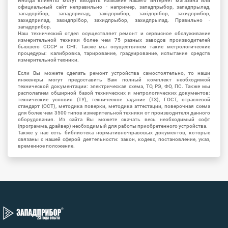
Иногда клиенты могут вводить название нашего интернет магазина или
официальный сайт неправильно - например, западпрыбор, западпрылад,
западпрібор, западприлад, західприбор, західпрібор, захидприбор,
захидприлад, захидпрібор, захидпрыбор, захидпрылад. Правильно -
западприбор.
Наш технический отдел осуществляет ремонт и сервисное обслуживание
измерительной техники более чем 75 разных заводов производителей
бывшего СССР и СНГ. Также мы осуществляем такие метрологические
процедуры: калибровка, тарирование, градуирование, испытание средств
измерительной техники.
Если Вы можете сделать ремонт устройства самостоятельно, то наши
инженеры могут предоставить Вам полный комплект необходимой
технической документации: электрическая схема, ТО, РЭ, ФО, ПС. Также мы
располагаем обширной базой технических и метрологических документов:
технические условия (ТУ), техническое задание (ТЗ), ГОСТ, отраслевой
стандарт (ОСТ), методика поверки, методика аттестации, поверочная схема
для более чем 3500 типов измерительной техники от производителя данного
оборудования. Из сайта Вы можете скачать весь необходимый софт
(программа, драйвер) необходимый для работы приобретенного устройства.
Также у нас есть библиотека нормативно-правовых документов, которые
связаны с нашей сферой деятельности: закон, кодекс, постановление, указ,
временное положение.