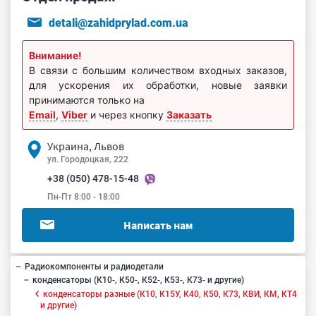
detali@zahidprylad.com.ua
Внимание!
В связи с большим количеством входных заказов,
для ускорения их обработки, новые заявки
принимаются только на
Email
,
Viber
и через кнопку
Заказать
Украина, Львов
ул. Городоцкая, 222
+38 (050) 478-15-48
Пн-Пт 8:00 - 18:00
Написать нам
Радиокомпоненты и радиодетали
конденсаторы (К10-, К50-, К52-, К53-, К73- и другие)
конденсаторы разные (К10, К15У, К40, К50, К73, КВИ, КМ, КТ4
и другие)