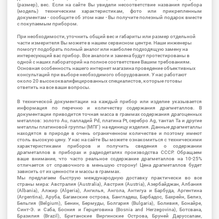
(размер), вес. Если на сайте Вы увидели несоответствие названия прибора
(модель) техническим характеристикам, фото или прикрепленным
документам - сообщите об этом нам - Вы получите полезный подарок вместе
с покупаемым прибором.
При необходимости, уточнить общий вес и габариты или размер отдельной
части измерителя Вы можете в нашем сервисном центре. Наши инженеры
помогут подобрать полный аналог или наиболее подходящую замену на
интересующий вас прибор. Все аналоги и замена будут протестированы в
одной с наших лабораторий на полное соответствие Вашим требованиям.
Основная особенность нашего интернет магазина проведение объективных
консультаций при выборе необходимого оборудования. У нас работают
около 20 высококвалифицированных специалистов, которые готовы
ответить на все ваши вопросы.
В технической документации на каждый прибор или изделие указывается
информация по перечню и количеству содержания драгметаллов. В
документации приводится точная масса в граммах содержания драгоценных
металлов: золото Au, палладий Pd, платина Pt, серебро Ag, тантал Ta и другие
металлы платиновой группы (МПГ) на единицу изделия. Данные драгметаллы
находятся в природе в очень ограниченном количестве и поэтому имеют
столь высокую цену. У нас на сайте Вы можете ознакомиться с техническими
характеристиками приборов и получить сведения о содержании
драгметаллов в приборах и радиодеталях производства СССР. Обращаем
ваше внимание, что часто реальное содержание драгметаллов на 10-25%
отличается от справочного в меньшую сторону! Цена драгметаллов будет
зависить от их ценности и массы в граммах.
Мы предлагаем быструю международную доставку практически во все
страны мира: Австралия (Australia), Австрия (Austria), Азербайджан, Албания
(Albania), Алжир (Algeria), Ангилья, Ангола, Антигуа и Барбуда, Аргентина
(Argentina), Аруба, Багамские острова, Бангладеш, Барбадос, Бахрейн, Белиз,
Бельгия (Belgium), Бенин, Бермуды, Болгария (Bulgaria), Боливия, Бонайре,
Синт-Э. и Саба, Босния и Герцеговина (Bosnia and Herzegovina), Ботсвана,
Бразилия (Brazil), Британские Виргинские Острова, Бруней Даруссалам,