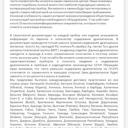
части измерителя Вы можете в нашем сервисном центре. Наши инженеры
помогут подобрать полный аналог или наиболее подходящую замену на
интересующий вас прибор. Все аналоги и замена будут протестированы в
одной с наших лабораторий на полное соответствие Вашим требованиям.
Основная особенность нашего интернет магазина проведение объективных
консультаций при выборе необходимого оборудования. У нас работают
около 20 высококвалифицированных специалистов, которые готовы
ответить на все ваши вопросы.
В технической документации на каждый прибор или изделие указывается
информация по перечню и количеству содержания драгметаллов. В
документации приводится точная масса в граммах содержания драгоценных
металлов: золото Au, палладий Pd, платина Pt, серебро Ag, тантал Ta и другие
металлы платиновой группы (МПГ) на единицу изделия. Данные драгметаллы
находятся в природе в очень ограниченном количестве и поэтому имеют
столь высокую цену. У нас на сайте Вы можете ознакомиться с техническими
характеристиками приборов и получить сведения о содержании
драгметаллов в приборах и радиодеталях производства СССР. Обращаем
ваше внимание, что часто реальное содержание драгметаллов на 10-25%
отличается от справочного в меньшую сторону! Цена драгметаллов будет
зависить от их ценности и массы в граммах.
Мы предлагаем быструю международную доставку практически во все
страны мира: Австралия (Australia), Австрия (Austria), Азербайджан, Албания
(Albania), Алжир (Algeria), Ангилья, Ангола, Антигуа и Барбуда, Аргентина
(Argentina), Аруба, Багамские острова, Бангладеш, Барбадос, Бахрейн, Белиз,
Бельгия (Belgium), Бенин, Бермуды, Болгария (Bulgaria), Боливия, Бонайре,
Синт-Э. и Саба, Босния и Герцеговина (Bosnia and Herzegovina), Ботсвана,
Бразилия (Brazil), Британские Виргинские Острова, Бруней Даруссалам,
Буркина Фасо, Бурунди, Бутан, Вьетнам (Vietnam), Вануату, Ватикан, Венесуэла,
Армения, Габон, Гайана, Гаити, Гамия, Гамбия, Гана, Гватемала, Гвинея,
Гибралтар, Гондурас, Гонконг, Гренада, Гренландия (Greenland), Греция
(Greece), Грузия (Georgia), Дания (Denmark), Демократическая Республика
Конго, Джерси, Джибути, Доминика, Доминиканская Республика, Эквадор,
Эсватин, Эстония (Estonia), Эфиопия (Ethiopia), Египет (Egypt), Замбия,