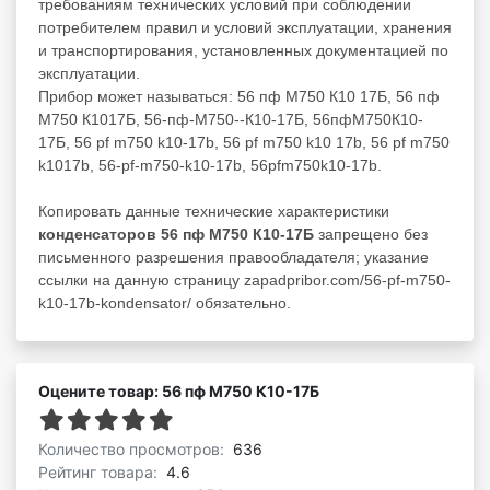
требованиям технических условий при соблюдении
потребителем правил и условий эксплуатации, хранения
и транспортирования, установленных документацией по
эксплуатации.
Прибор может называться: 56 пф М750 К10 17Б, 56 пф
М750 К1017Б, 56-пф-М750--К10-17Б, 56пфМ750К10-
17Б, 56 pf m750 k10-17b, 56 pf m750 k10 17b, 56 pf m750
k1017b, 56-pf-m750-k10-17b, 56pfm750k10-17b.
Копировать данные технические характеристики
конденсаторов 56 пф М750 К10-17Б
запрещено без
письменного разрешения правообладателя; указание
ссылки на данную страницу zapadpribor.com/56-pf-m750-
k10-17b-kondensator/ обязательно.
Оцените товар: 56 пф М750 К10-17Б
Количество просмотров:
636
Рейтинг товара:
4.6