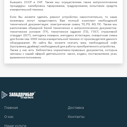
бывшего СССР и СНГ. Также мы осуществляем такие метрологические
процедуры: калибровка, тарирование, градуирование, испытание средств
измерительной техники.
Если Вы можете сделать ремонт устройства самостоятельно, то наши
инженеры могут предоставить Вам полный комплект необходимой
технической документации: электрическая схема, ТО, РЭ, ФО, ПС. Также мы
располагаем обширной базой технических и метрологических документов:
технические условия (ТУ), техническое задание (ТЗ), ГОСТ, отраслевой
стандарт (ОСТ), методика поверки, методика аттестации, поверочная схема
для более чем 3500 типов измерительной техники от производителя данного
оборудования. Из сайта Вы можете скачать весь необходимый софт
(программа, драйвер) необходимый для работы приобретенного устройства.
Также у нас есть библиотека нормативно-правовых документов, которые
связаны с нашей сферой деятельности: закон, кодекс, постановление, указ,
временное положение.
Главная
Доставка
О нас
Контакты
Наши услуги