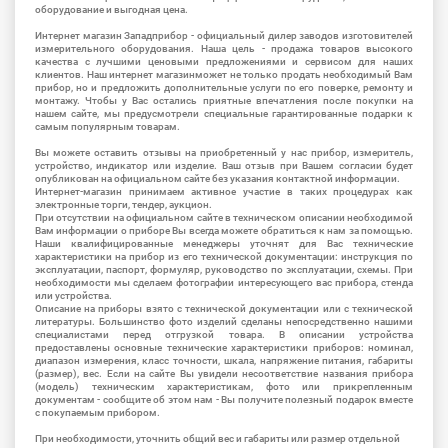
оборудование и выгодная цена.
Интернет магазин Западприбор - официальный дилер заводов изготовителей
измерительного оборудования. Наша цель - продажа товаров высокого
качества с лучшими ценовыми предложениями и сервисом для наших
клиентов. Наш интернет магазинможет не только продать необходимый Вам
прибор, но и предложить дополнительные услуги по его поверке, ремонту и
монтажу. Чтобы у Вас остались приятные впечатления после покупки на
нашем сайте, мы предусмотрели специальные гарантированные подарки к
самым популярным товарам.
Вы можете оставить отзывы на приобретенный у нас прибор, измеритель,
устройство, индикатор или изделие. Ваш отзыв при Вашем согласии будет
опубликован на официальном сайте без указания контактной информации.
Интернет-магазин принимаем активное участие в таких процедурах как
электронные торги, тендер, аукцион.
При отсутствии на официальном сайте в техническом описании необходимой
Вам информации о приборе Вы всегда можете обратиться к нам за помощью.
Наши квалифицированные менеджеры уточнят для Вас технические
характеристики на прибор из его технической документации: инструкция по
эксплуатации, паспорт, формуляр, руководство по эксплуатации, схемы. При
необходимости мы сделаем фотографии интересующего вас прибора, стенда
или устройства.
Описание на приборы взято с технической документации или с технической
литературы. Большинство фото изделий сделаны непосредственно нашими
специалистами перед отгрузкой товара. В описании устройства
предоставлены основные технические характеристики приборов: номинал,
диапазон измерения, класс точности, шкала, напряжение питания, габариты
(размер), вес. Если на сайте Вы увидели несоответствие названия прибора
(модель) техническим характеристикам, фото или прикрепленным
документам - сообщите об этом нам - Вы получите полезный подарок вместе
с покупаемым прибором.
При необходимости, уточнить общий вес и габариты или размер отдельной