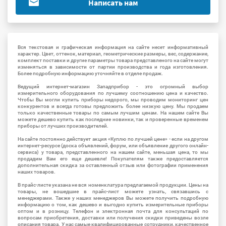
Написать нам
Вся текстовая и графическая информация на сайте несет информативный
характер. Цвет, оттенок, материал, геометрические размеры, вес, содержание,
комплект поставки и другие параметры товара представленого на сайте могут
изменяться в зависимости от партии производства и года изготовления.
Более подробную информацию уточняйте в отделе продаж.
Ведущий интернет-магазин Западприбор - это огромный выбор
измерительного оборудования по лучшему соотношению цена и качество.
Чтобы Вы могли купить приборы недорого, мы проводим мониторинг цен
конкурентов и всегда готовы предложить более низкую цену. Мы продаем
только качественные товары по самым лучшим ценам. На нашем сайте Вы
можете дешево купить как последние новинки, так и проверенные временем
приборы от лучших производителей.
На сайте постоянно действует акция «Куплю по лучшей цене» - если на другом
интернет-ресурсе (доска объявлений, форум, или объявление другого онлайн-
сервиса) у товара, представленного на нашем сайте, меньшая цена, то мы
продадим Вам его еще дешевле! Покупателям также предоставляется
дополнительная скидка за оставленный отзыв или фотографии применения
наших товаров.
В прайс-листе указана не вся номенклатура предлагаемой продукции. Цены на
товары, не вошедшие в прайс-лист можете узнать, связавшись с
менеджерами. Также у наших менеджеров Вы можете получить подробную
информацию о том, как дешево и выгодно купить измерительные приборы
оптом и в розницу. Телефон и электронная почта для консультаций по
вопросам приобретения, доставки или получения скидки приведены возле
описания товара. У нас самые квалифицированные сотрудники, качественное