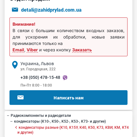
detali@zahidprylad.com.ua
Внимание!
В связи с большим количеством входных заказов,
для ускорения их обработки, новые заявки
принимаются только на
Email
,
Viber
и через кнопку
Заказать
Украина, Львов
ул. Городоцкая, 222
+38 (050) 478-15-48
Пн-Пт 8:00 - 18:00
Написать нам
Радиокомпоненты и радиодетали
конденсаторы (К10-, К50-, К52-, К53-, К73- и другие)
конденсаторы разные (К10, К15У, К40, К50, К73, КВИ, КМ, КТ4
и другие)