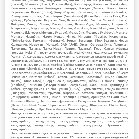
Зимбабве (Zimbabwe), Иордания Индонезия, Ирландия (Ireland), Исландия
(Iceland), Испания (Spain), Италия (Italy), Кабо-Верде, Казахстан (Kazakhstan),
Каймановы острова, Камбоджа, Камерун, Канада (Canada), Катар, Кения,
Кыргызстан, Китай (China), Кипр (Cyprus), Кирибати, Колумбия (Colombia),
Коморские острова, Конго, Корея (Республика) (Korea Rep.), Коста-Рика, Кот-
д'Ивуар, Куба, Кувейт, Кюрасао, Лаос, Латвия (Latvia), Лесото, Литва (Lithuania),
Либерия, Ливан, Ливия, Лихтенштейн, Люксембург, Мьянма, Маврикий,
Мавритания, Мадагаскар, Макао, Малави, Малайзия, Мали, Мальдивы, Мальта,
Марокко (Morocco), Мексика (Mexico), Мозамбик, Молдова (Moldova), Монако,
Монако, Намибия, Науру, Непал, Нигер, Нигерия (Nigeria), Нидерланды
(Netherlands), Германия (Germany), Новая Зеландия (New Zealand), Новая
Каледония, Норвегия (Norway), ОАЭ (UAE), Оман, Острова Кука, Пакистан,
Палестина, Панама, Папуа Новая Гвинея, Парагвай, Перу, Южная Африка,
Польша (Poland), Португалия (Portugal), Республика Чад, Руанда, Румыния
(Romania), Сальвадор, Самоа, Сан-Марино, Саудовская Аравия (Saudi Arabia),
Свазиленд, Сейшельские острова, Сенегал, Сент-Винсент и Гренадины, Сент-
Китс и Невис, Сент-Люсия, Сербия (Serbia), Сингапур (Singapore), Синт-Мартен,
Словакия (Slovakia), Словения (Slovenia), Соломоновые острова, Соединенное
Королевство Великобритании и Северной Ирландии (United Kingdom of Great
Britain and Northern Ireland), Судан, Суринам, Восточный Тимор (Тимор-
Лешти), США (USA), Сьерра-Леоне, Таджикистан, Тайвань (Taiwan), Таиланд
(Thailand), Танзания (Объединенная Республика), Того, Тонга, Тринидад и
Тобаго, Тувалу, Тунис (Tunisia), Турция (Turkey), Туркменистан, Уганда, Венгрия
(Hungary), Узбекистан, Уругвай, Фарерские острова, Фиджи, Филиппины
(Philippines), Финляндия (Finland), Франция (France), Французская Полинезия,
Хорватия (Croatia), Центральноафриканская Республика, Чешская Республика
(Czech Republic), Чили, Черногория (Montenegro), Швейцария (Switzerland),
Швеция (Sweden), Шри-Ланка, Ямайка, Япония (Japan).
Иногда клиенты могут вводить название нашего интернет магазина или
официальный сайт неправильно - например, западпрыбор, западпрылад,
западпрібор, западприлад, західприбор, західпрібор, захидприбор,
захидприлад, захидпрібор, захидпрыбор, захидпрылад. Правильно -
западприбор.
Наш технический отдел осуществляет ремонт и сервисное обслуживание
измерительной техники более чем 75 разных заводов производителей