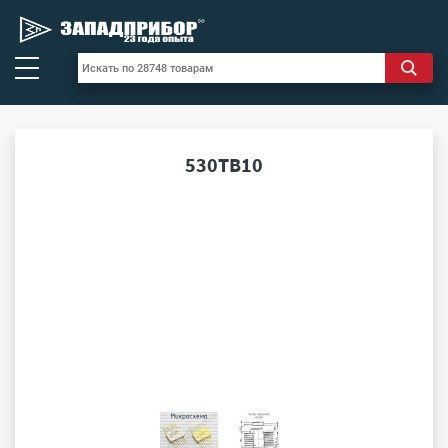
530ТВ10