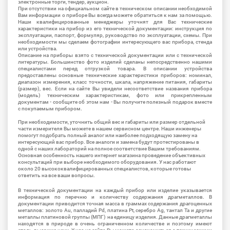
электронные торги, тендер, аукцион.
При отсутствии на официальном сайте в техническом описании необходимой
Вам информации о приборе Вы всегда можете обратиться к нам за помощью.
Наши квалифицированные менеджеры уточнят для Вас технические
характеристики на прибор из его технической документации: инструкция по
эксплуатации, паспорт, формуляр, руководство по эксплуатации, схемы. При
необходимости мы сделаем фотографии интересующего вас прибора, стенда
или устройства.
Описание на приборы взято с технической документации или с технической
литературы. Большинство фото изделий сделаны непосредственно нашими
специалистами перед отгрузкой товара. В описании устройства
предоставлены основные технические характеристики приборов: номинал,
диапазон измерения, класс точности, шкала, напряжение питания, габариты
(размер), вес. Если на сайте Вы увидели несоответствие названия прибора
(модель) техническим характеристикам, фото или прикрепленным
документам - сообщите об этом нам - Вы получите полезный подарок вместе
с покупаемым прибором.
При необходимости, уточнить общий вес и габариты или размер отдельной
части измерителя Вы можете в нашем сервисном центре. Наши инженеры
помогут подобрать полный аналог или наиболее подходящую замену на
интересующий вас прибор. Все аналоги и замена будут протестированы в
одной с наших лабораторий на полное соответствие Вашим требованиям.
Основная особенность нашего интернет магазина проведение объективных
консультаций при выборе необходимого оборудования. У нас работают
около 20 высококвалифицированных специалистов, которые готовы
ответить на все ваши вопросы.
В технической документации на каждый прибор или изделие указывается
информация по перечню и количеству содержания драгметаллов. В
документации приводится точная масса в граммах содержания драгоценных
металлов: золото Au, палладий Pd, платина Pt, серебро Ag, тантал Ta и другие
металлы платиновой группы (МПГ) на единицу изделия. Данные драгметаллы
находятся в природе в очень ограниченном количестве и поэтому имеют