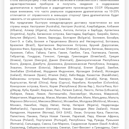
столь высокую цену. У нас на сайте Вы можете ознакомиться с техническими
характеристиками приборов и получить сведения о содержании
драгметаллов в приборах и радиодеталях производства СССР. Обращаем
ваше внимание, что часто реальное содержание драгметаллов на 10-25%
отличается от справочного в меньшую сторону! Цена драгметаллов будет
зависить от их ценности и массы в граммах.
Мы предлагаем быструю международную доставку практически во все
страны мира: Австралия (Australia), Австрия (Austria), Азербайджан, Албания
(Albania), Алжир (Algeria), Ангилья, Ангола, Антигуа и Барбуда, Аргентина
(Argentina), Аруба, Багамские острова, Бангладеш, Барбадос, Бахрейн, Белиз,
Бельгия (Belgium), Бенин, Бермуды, Болгария (Bulgaria), Боливия, Бонайре,
Синт-Э. и Саба, Босния и Герцеговина (Bosnia and Herzegovina), Ботсвана,
Бразилия (Brazil), Британские Виргинские Острова, Бруней Даруссалам,
Буркина Фасо, Бурунди, Бутан, Вьетнам (Vietnam), Вануату, Ватикан, Венесуэла,
Армения, Габон, Гайана, Гаити, Гамия, Гамбия, Гана, Гватемала, Гвинея,
Гибралтар, Гондурас, Гонконг, Гренада, Гренландия (Greenland), Греция
(Greece), Грузия (Georgia), Дания (Denmark), Демократическая Республика
Конго, Джерси, Джибути, Доминика, Доминиканская Республика, Эквадор,
Эсватин, Эстония (Estonia), Эфиопия (Ethiopia), Египет (Egypt), Замбия,
Зимбабве (Zimbabwe), Иордания Индонезия, Ирландия (Ireland), Исландия
(Iceland), Испания (Spain), Италия (Italy), Кабо-Верде, Казахстан (Kazakhstan),
Каймановы острова, Камбоджа, Камерун, Канада (Canada), Катар, Кения,
Кыргызстан, Китай (China), Кипр (Cyprus), Кирибати, Колумбия (Colombia),
Коморские острова, Конго, Корея (Республика) (Korea Rep.), Коста-Рика, Кот-
д'Ивуар, Куба, Кувейт, Кюрасао, Лаос, Латвия (Latvia), Лесото, Литва (Lithuania),
Либерия, Ливан, Ливия, Лихтенштейн, Люксембург, Мьянма, Маврикий,
Мавритания, Мадагаскар, Макао, Малави, Малайзия, Мали, Мальдивы, Мальта,
Марокко (Morocco), Мексика (Mexico), Мозамбик, Молдова (Moldova), Монако,
Монако, Намибия, Науру, Непал, Нигер, Нигерия (Nigeria), Нидерланды
(Netherlands), Германия (Germany), Новая Зеландия (New Zealand), Новая
Каледония, Норвегия (Norway), ОАЭ (UAE), Оман, Острова Кука, Пакистан,
Палестина, Панама, Папуа Новая Гвинея, Парагвай, Перу, Южная Африка,
Польша (Poland), Португалия (Portugal), Республика Чад, Руанда, Румыния
(Romania), Сальвадор, Самоа, Сан-Марино, Саудовская Аравия (Saudi Arabia),
Свазиленд, Сейшельские острова, Сенегал, Сент-Винсент и Гренадины, Сент-