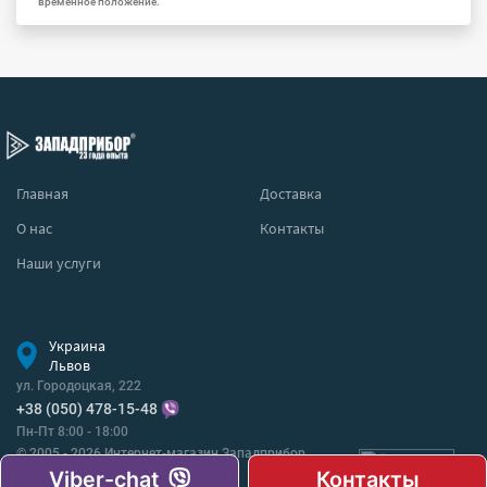
временное положение.
Главная
Доставка
О нас
Контакты
Наши услуги
Украина
Львов
ул. Городоцкая, 222
+38 (050) 478-15-48
Пн-Пт 8:00 - 18:00
© 2005 - 2026 Интернет-магазин Западприбор
Все права защищены.
Viber-chat
Контакты