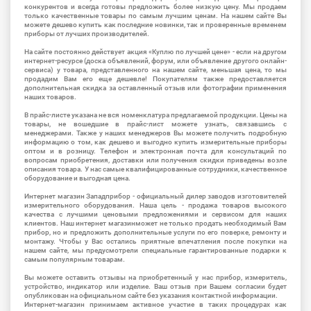
конкурентов и всегда готовы предложить более низкую цену. Мы продаем
только качественные товары по самым лучшим ценам. На нашем сайте Вы
можете дешево купить как последние новинки, так и проверенные временем
приборы от лучших производителей.
На сайте постоянно действует акция «Куплю по лучшей цене» - если на другом
интернет-ресурсе (доска объявлений, форум, или объявление другого онлайн-
сервиса) у товара, представленного на нашем сайте, меньшая цена, то мы
продадим Вам его еще дешевле! Покупателям также предоставляется
дополнительная скидка за оставленный отзыв или фотографии применения
наших товаров.
В прайс-листе указана не вся номенклатура предлагаемой продукции. Цены на
товары, не вошедшие в прайс-лист можете узнать, связавшись с
менеджерами. Также у наших менеджеров Вы можете получить подробную
информацию о том, как дешево и выгодно купить измерительные приборы
оптом и в розницу. Телефон и электронная почта для консультаций по
вопросам приобретения, доставки или получения скидки приведены возле
описания товара. У нас самые квалифицированные сотрудники, качественное
оборудование и выгодная цена.
Интернет магазин Западприбор - официальный дилер заводов изготовителей
измерительного оборудования. Наша цель - продажа товаров высокого
качества с лучшими ценовыми предложениями и сервисом для наших
клиентов. Наш интернет магазинможет не только продать необходимый Вам
прибор, но и предложить дополнительные услуги по его поверке, ремонту и
монтажу. Чтобы у Вас остались приятные впечатления после покупки на
нашем сайте, мы предусмотрели специальные гарантированные подарки к
самым популярным товарам.
Вы можете оставить отзывы на приобретенный у нас прибор, измеритель,
устройство, индикатор или изделие. Ваш отзыв при Вашем согласии будет
опубликован на официальном сайте без указания контактной информации.
Интернет-магазин принимаем активное участие в таких процедурах как