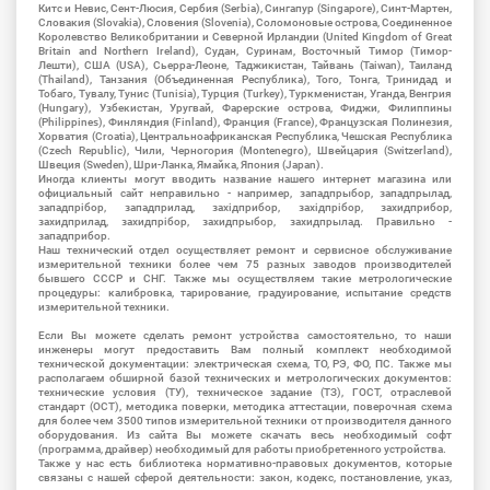
Китс и Невис, Сент-Люсия, Сербия (Serbia), Сингапур (Singapore), Синт-Мартен,
Словакия (Slovakia), Словения (Slovenia), Соломоновые острова, Соединенное
Королевство Великобритании и Северной Ирландии (United Kingdom of Great
Britain and Northern Ireland), Судан, Суринам, Восточный Тимор (Тимор-
Лешти), США (USA), Сьерра-Леоне, Таджикистан, Тайвань (Taiwan), Таиланд
(Thailand), Танзания (Объединенная Республика), Того, Тонга, Тринидад и
Тобаго, Тувалу, Тунис (Tunisia), Турция (Turkey), Туркменистан, Уганда, Венгрия
(Hungary), Узбекистан, Уругвай, Фарерские острова, Фиджи, Филиппины
(Philippines), Финляндия (Finland), Франция (France), Французская Полинезия,
Хорватия (Croatia), Центральноафриканская Республика, Чешская Республика
(Czech Republic), Чили, Черногория (Montenegro), Швейцария (Switzerland),
Швеция (Sweden), Шри-Ланка, Ямайка, Япония (Japan).
Иногда клиенты могут вводить название нашего интернет магазина или
официальный сайт неправильно - например, западпрыбор, западпрылад,
западпрібор, западприлад, західприбор, західпрібор, захидприбор,
захидприлад, захидпрібор, захидпрыбор, захидпрылад. Правильно -
западприбор.
Наш технический отдел осуществляет ремонт и сервисное обслуживание
измерительной техники более чем 75 разных заводов производителей
бывшего СССР и СНГ. Также мы осуществляем такие метрологические
процедуры: калибровка, тарирование, градуирование, испытание средств
измерительной техники.
Если Вы можете сделать ремонт устройства самостоятельно, то наши
инженеры могут предоставить Вам полный комплект необходимой
технической документации: электрическая схема, ТО, РЭ, ФО, ПС. Также мы
располагаем обширной базой технических и метрологических документов:
технические условия (ТУ), техническое задание (ТЗ), ГОСТ, отраслевой
стандарт (ОСТ), методика поверки, методика аттестации, поверочная схема
для более чем 3500 типов измерительной техники от производителя данного
оборудования. Из сайта Вы можете скачать весь необходимый софт
(программа, драйвер) необходимый для работы приобретенного устройства.
Также у нас есть библиотека нормативно-правовых документов, которые
связаны с нашей сферой деятельности: закон, кодекс, постановление, указ,