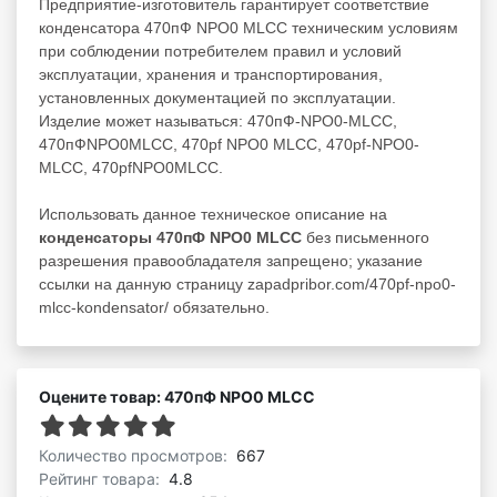
Предприятие-изготовитель гарантирует соответствие
конденсатора 470пФ NPO0 MLCC техническим условиям
при соблюдении потребителем правил и условий
эксплуатации, хранения и транспортирования,
установленных документацией по эксплуатации.
Изделие может называться: 470пФ-NPO0-MLCC,
470пФNPO0MLCC, 470pf NPO0 MLCC, 470pf-NPO0-
MLCC, 470pfNPO0MLCC.
Использовать данное техническое описание на
конденсаторы 470пФ NPO0 MLCC
без письменного
разрешения правообладателя запрещено; указание
ссылки на данную страницу zapadpribor.com/470pf-npo0-
mlcc-kondensator/ обязательно.
Оцените товар: 470пФ NPO0 MLCC
Количество просмотров:
667
Рейтинг товара:
4.8