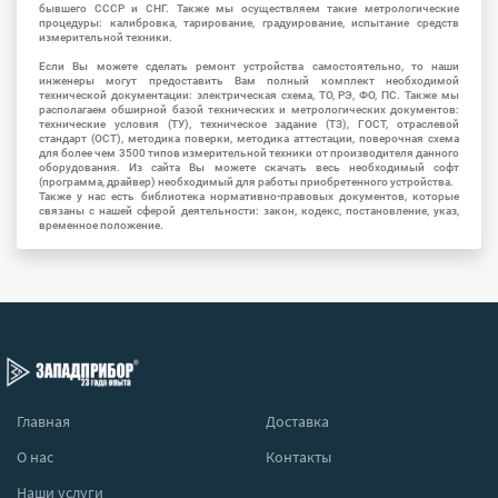
бывшего СССР и СНГ. Также мы осуществляем такие метрологические
процедуры: калибровка, тарирование, градуирование, испытание средств
измерительной техники.
Если Вы можете сделать ремонт устройства самостоятельно, то наши
инженеры могут предоставить Вам полный комплект необходимой
технической документации: электрическая схема, ТО, РЭ, ФО, ПС. Также мы
располагаем обширной базой технических и метрологических документов:
технические условия (ТУ), техническое задание (ТЗ), ГОСТ, отраслевой
стандарт (ОСТ), методика поверки, методика аттестации, поверочная схема
для более чем 3500 типов измерительной техники от производителя данного
оборудования. Из сайта Вы можете скачать весь необходимый софт
(программа, драйвер) необходимый для работы приобретенного устройства.
Также у нас есть библиотека нормативно-правовых документов, которые
связаны с нашей сферой деятельности: закон, кодекс, постановление, указ,
временное положение.
Главная
Доставка
О нас
Контакты
Наши услуги