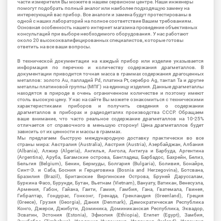
части измерителя Вы можете в нашем сервисном центре. Наши инженеры
помогут подобрать полный аналог или наиболее подходящую замену на
интересующий вас прибор. Все аналоги и замена будут протестированы в
одной с наших лабораторий на полное соответствие Вашим требованиям.
Основная особенность нашего интернет магазина проведение объективных
консультаций при выборе необходимого оборудования. У нас работают
около 20 высококвалифицированных специалистов, которые готовы
ответить на все ваши вопросы.
В технической документации на каждый прибор или изделие указывается
информация по перечню и количеству содержания драгметаллов. В
документации приводится точная масса в граммах содержания драгоценных
металлов: золото Au, палладий Pd, платина Pt, серебро Ag, тантал Ta и другие
металлы платиновой группы (МПГ) на единицу изделия. Данные драгметаллы
находятся в природе в очень ограниченном количестве и поэтому имеют
столь высокую цену. У нас на сайте Вы можете ознакомиться с техническими
характеристиками приборов и получить сведения о содержании
драгметаллов в приборах и радиодеталях производства СССР. Обращаем
ваше внимание, что часто реальное содержание драгметаллов на 10-25%
отличается от справочного в меньшую сторону! Цена драгметаллов будет
зависить от их ценности и массы в граммах.
Мы предлагаем быструю международную доставку практически во все
страны мира: Австралия (Australia), Австрия (Austria), Азербайджан, Албания
(Albania), Алжир (Algeria), Ангилья, Ангола, Антигуа и Барбуда, Аргентина
(Argentina), Аруба, Багамские острова, Бангладеш, Барбадос, Бахрейн, Белиз,
Бельгия (Belgium), Бенин, Бермуды, Болгария (Bulgaria), Боливия, Бонайре,
Синт-Э. и Саба, Босния и Герцеговина (Bosnia and Herzegovina), Ботсвана,
Бразилия (Brazil), Британские Виргинские Острова, Бруней Даруссалам,
Буркина Фасо, Бурунди, Бутан, Вьетнам (Vietnam), Вануату, Ватикан, Венесуэла,
Армения, Габон, Гайана, Гаити, Гамия, Гамбия, Гана, Гватемала, Гвинея,
Гибралтар, Гондурас, Гонконг, Гренада, Гренландия (Greenland), Греция
(Greece), Грузия (Georgia), Дания (Denmark), Демократическая Республика
Конго, Джерси, Джибути, Доминика, Доминиканская Республика, Эквадор,
Эсватин, Эстония (Estonia), Эфиопия (Ethiopia), Египет (Egypt), Замбия,