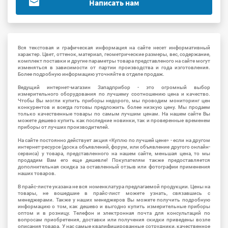
Написать нам
Вся текстовая и графическая информация на сайте несет информативный
характер. Цвет, оттенок, материал, геометрические размеры, вес, содержание,
комплект поставки и другие параметры товара представленого на сайте могут
изменяться в зависимости от партии производства и года изготовления.
Более подробную информацию уточняйте в отделе продаж.
Ведущий интернет-магазин Западприбор - это огромный выбор
измерительного оборудования по лучшему соотношению цена и качество.
Чтобы Вы могли купить приборы недорого, мы проводим мониторинг цен
конкурентов и всегда готовы предложить более низкую цену. Мы продаем
только качественные товары по самым лучшим ценам. На нашем сайте Вы
можете дешево купить как последние новинки, так и проверенные временем
приборы от лучших производителей.
На сайте постоянно действует акция «Куплю по лучшей цене» - если на другом
интернет-ресурсе (доска объявлений, форум, или объявление другого онлайн-
сервиса) у товара, представленного на нашем сайте, меньшая цена, то мы
продадим Вам его еще дешевле! Покупателям также предоставляется
дополнительная скидка за оставленный отзыв или фотографии применения
наших товаров.
В прайс-листе указана не вся номенклатура предлагаемой продукции. Цены на
товары, не вошедшие в прайс-лист можете узнать, связавшись с
менеджерами. Также у наших менеджеров Вы можете получить подробную
информацию о том, как дешево и выгодно купить измерительные приборы
оптом и в розницу. Телефон и электронная почта для консультаций по
вопросам приобретения, доставки или получения скидки приведены возле
описания товара. У нас самые квалифицированные сотрудники, качественное