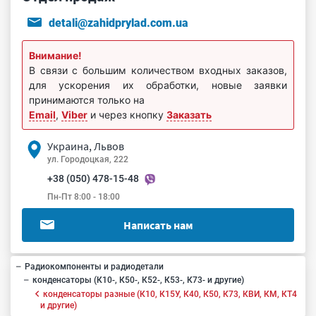
detali@zahidprylad.com.ua
Внимание!
В связи с большим количеством входных заказов,
для ускорения их обработки, новые заявки
принимаются только на
Email
,
Viber
и через кнопку
Заказать
Украина, Львов
ул. Городоцкая, 222
+38 (050) 478-15-48
Пн-Пт 8:00 - 18:00
Написать нам
Радиокомпоненты и радиодетали
конденсаторы (К10-, К50-, К52-, К53-, К73- и другие)
конденсаторы разные (К10, К15У, К40, К50, К73, КВИ, КМ, КТ4
и другие)