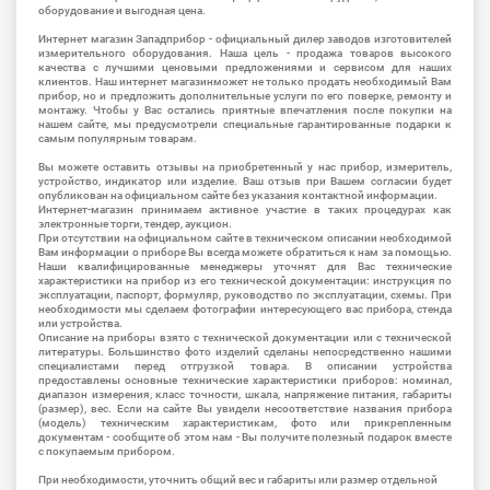
оборудование и выгодная цена.
Интернет магазин Западприбор - официальный дилер заводов изготовителей
измерительного оборудования. Наша цель - продажа товаров высокого
качества с лучшими ценовыми предложениями и сервисом для наших
клиентов. Наш интернет магазинможет не только продать необходимый Вам
прибор, но и предложить дополнительные услуги по его поверке, ремонту и
монтажу. Чтобы у Вас остались приятные впечатления после покупки на
нашем сайте, мы предусмотрели специальные гарантированные подарки к
самым популярным товарам.
Вы можете оставить отзывы на приобретенный у нас прибор, измеритель,
устройство, индикатор или изделие. Ваш отзыв при Вашем согласии будет
опубликован на официальном сайте без указания контактной информации.
Интернет-магазин принимаем активное участие в таких процедурах как
электронные торги, тендер, аукцион.
При отсутствии на официальном сайте в техническом описании необходимой
Вам информации о приборе Вы всегда можете обратиться к нам за помощью.
Наши квалифицированные менеджеры уточнят для Вас технические
характеристики на прибор из его технической документации: инструкция по
эксплуатации, паспорт, формуляр, руководство по эксплуатации, схемы. При
необходимости мы сделаем фотографии интересующего вас прибора, стенда
или устройства.
Описание на приборы взято с технической документации или с технической
литературы. Большинство фото изделий сделаны непосредственно нашими
специалистами перед отгрузкой товара. В описании устройства
предоставлены основные технические характеристики приборов: номинал,
диапазон измерения, класс точности, шкала, напряжение питания, габариты
(размер), вес. Если на сайте Вы увидели несоответствие названия прибора
(модель) техническим характеристикам, фото или прикрепленным
документам - сообщите об этом нам - Вы получите полезный подарок вместе
с покупаемым прибором.
При необходимости, уточнить общий вес и габариты или размер отдельной