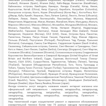
Зимбабве (Zimbabwe), Иордания Индонезия, Ирландия (Ireland), Исландия
(Iceland), Испания (Spain), Италия (Italy), Кабо-Верде, Казахстан (Kazakhstan),
Каймановы острова, Камбоджа, Камерун, Канада (Canada), Катар, Кения,
Кыргызстан, Китай (China), Кипр (Cyprus), Кирибати, Колумбия (Colombia),
Коморские острова, Конго, Корея (Республика) (Korea Rep.), Коста-Рика, Кот-
д'Ивуар, Куба, Кувейт, Кюрасао, Лаос, Латвия (Latvia), Лесото, Литва (Lithuania),
Либерия, Ливан, Ливия, Лихтенштейн, Люксембург, Мьянма, Маврикий,
Мавритания, Мадагаскар, Макао, Малави, Малайзия, Мали, Мальдивы, Мальта,
Марокко (Morocco), Мексика (Mexico), Мозамбик, Молдова (Moldova), Монако,
Монако, Намибия, Науру, Непал, Нигер, Нигерия (Nigeria), Нидерланды
(Netherlands), Германия (Germany), Новая Зеландия (New Zealand), Новая
Каледония, Норвегия (Norway), ОАЭ (UAE), Оман, Острова Кука, Пакистан,
Палестина, Панама, Папуа Новая Гвинея, Парагвай, Перу, Южная Африка,
Польша (Poland), Португалия (Portugal), Республика Чад, Руанда, Румыния
(Romania), Сальвадор, Самоа, Сан-Марино, Саудовская Аравия (Saudi Arabia),
Свазиленд, Сейшельские острова, Сенегал, Сент-Винсент и Гренадины, Сент-
Китс и Невис, Сент-Люсия, Сербия (Serbia), Сингапур (Singapore), Синт-Мартен,
Словакия (Slovakia), Словения (Slovenia), Соломоновые острова, Соединенное
Королевство Великобритании и Северной Ирландии (United Kingdom of Great
Britain and Northern Ireland), Судан, Суринам, Восточный Тимор (Тимор-
Лешти), США (USA), Сьерра-Леоне, Таджикистан, Тайвань (Taiwan), Таиланд
(Thailand), Танзания (Объединенная Республика), Того, Тонга, Тринидад и
Тобаго, Тувалу, Тунис (Tunisia), Турция (Turkey), Туркменистан, Уганда, Венгрия
(Hungary), Узбекистан, Уругвай, Фарерские острова, Фиджи, Филиппины
(Philippines), Финляндия (Finland), Франция (France), Французская Полинезия,
Хорватия (Croatia), Центральноафриканская Республика, Чешская Республика
(Czech Republic), Чили, Черногория (Montenegro), Швейцария (Switzerland),
Швеция (Sweden), Шри-Ланка, Ямайка, Япония (Japan).
Иногда клиенты могут вводить название нашего интернет магазина или
официальный сайт неправильно - например, западпрыбор, западпрылад,
западпрібор, западприлад, західприбор, західпрібор, захидприбор,
захидприлад, захидпрібор, захидпрыбор, захидпрылад. Правильно -
западприбор.
Наш технический отдел осуществляет ремонт и сервисное обслуживание
измерительной техники более чем 75 разных заводов производителей