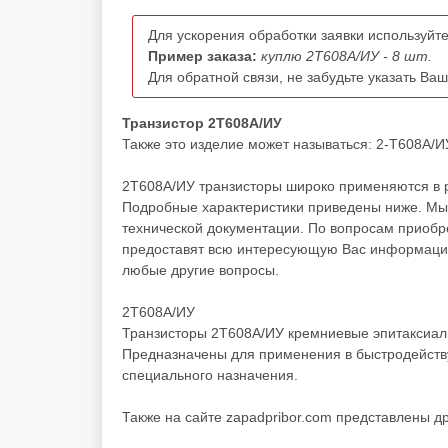
Для ускорения обработки заявки используйте
Пример заказа:
куплю 2Т608А/ИУ - 8 шт.
Для обратной связи, не забудьте указать Ва
Транзистор 2Т608А/ИУ
Также это изделие может называться: 2-Т608А/ИУ, 
2Т608А/ИУ транзисторы широко применяются в р
Подробные характеристики приведены ниже. Мы 
технической документации. По вопросам приоб
предоставят всю интересующую Вас информацию 
любые другие вопросы.
2Т608А/ИУ
Транзисторы 2Т608А/ИУ кремниевые эпитаксиаль
Предназначены для применения в быстродейств
специального назначения.
Также на сайте zapadpribor.com представлены д