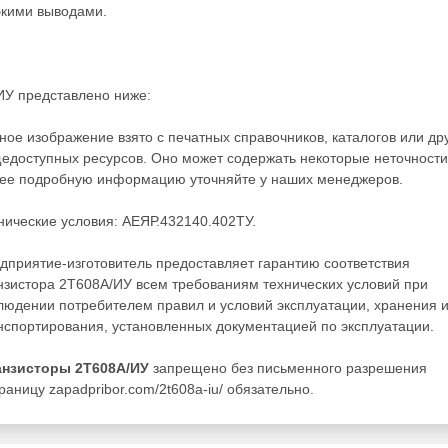
бкими выводами.
ИУ представлено ниже:
ное изображение взято с печатных справочников, каталогов или др
едоступных ресурсов. Оно может содержать некоторые неточности
ее подробную информацию уточняйте у наших менеджеров.
нические условия: АЕЯР.432140.402ТУ.
дприятие-изготовитель предоставляет гарантию соответствия
нзистора 2Т608А/ИУ всем требованиям технических условий при
людении потребителем правил и условий эксплуатации, хранения 
нспортирования, установленных документацией по эксплуатации.
анзисторы 2Т608А/ИУ
запрещено без письменного разрешения
аницу zapadpribor.com/2t608a-iu/ обязательно.