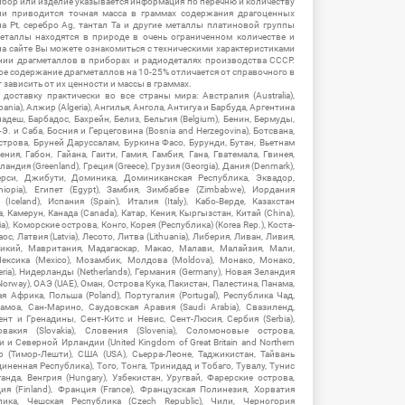
ибор или изделие указывается информация по перечню и количеству
ии приводится точная масса в граммах содержания драгоценных
на Pt, серебро Ag, тантал Ta и другие металлы платиновой группы
еталлы находятся в природе в очень ограниченном количестве и
на сайте Вы можете ознакомиться с техническими характеристиками
нии драгметаллов в приборах и радиодеталях производства СССР.
ое содержание драгметаллов на 10-25% отличается от справочного в
зависить от их ценности и массы в граммах.
ставку практически во все страны мира: Австралия (Australia),
ania), Алжир (Algeria), Ангилья, Ангола, Антигуа и Барбуда, Аргентина
гладеш, Барбадос, Бахрейн, Белиз, Бельгия (Belgium), Бенин, Бермуды,
-Э. и Саба, Босния и Герцеговина (Bosnia and Herzegovina), Ботсвана,
Острова, Бруней Даруссалам, Буркина Фасо, Бурунди, Бутан, Вьетнам
мения, Габон, Гайана, Гаити, Гамия, Гамбия, Гана, Гватемала, Гвинея,
андия (Greenland), Греция (Greece), Грузия (Georgia), Дания (Denmark),
рси, Джибути, Доминика, Доминиканская Республика, Эквадор,
hiopia), Египет (Egypt), Замбия, Зимбабве (Zimbabwe), Иордания
Iceland), Испания (Spain), Италия (Italy), Кабо-Верде, Казахстан
 Камерун, Канада (Canada), Катар, Кения, Кыргызстан, Китай (China),
), Коморские острова, Конго, Корея (Республика) (Korea Rep.), Коста-
ос, Латвия (Latvia), Лесото, Литва (Lithuania), Либерия, Ливан, Ливия,
икий, Мавритания, Мадагаскар, Макао, Малави, Малайзия, Мали,
ексика (Mexico), Мозамбик, Молдова (Moldova), Монако, Монако,
eria), Нидерланды (Netherlands), Германия (Germany), Новая Зеландия
Norway), ОАЭ (UAE), Оман, Острова Кука, Пакистан, Палестина, Панама,
 Африка, Польша (Poland), Португалия (Portugal), Республика Чад,
амоа, Сан-Марино, Саудовская Аравия (Saudi Arabia), Свазиленд,
нт и Гренадины, Сент-Китс и Невис, Сент-Люсия, Сербия (Serbia),
овакия (Slovakia), Словения (Slovenia), Соломоновые острова,
 Северной Ирландии (United Kingdom of Great Britain and Northern
ор (Тимор-Лешти), США (USA), Сьерра-Леоне, Таджикистан, Тайвань
единенная Республика), Того, Тонга, Тринидад и Тобаго, Тувалу, Тунис
Уганда, Венгрия (Hungary), Узбекистан, Уругвай, Фарерские острова,
ия (Finland), Франция (France), Французская Полинезия, Хорватия
блика, Чешская Республика (Czech Republic), Чили, Черногория