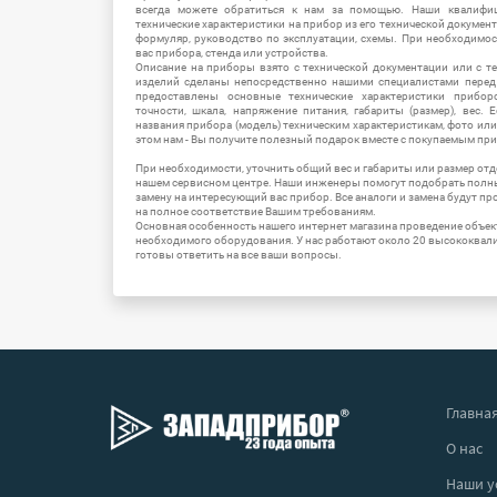
всегда можете обратиться к нам за помощью. Наши квалифи
технические характеристики на прибор из его технической документ
формуляр, руководство по эксплуатации, схемы. При необходимо
вас прибора, стенда или устройства.
Описание на приборы взято с технической документации или с т
изделий сделаны непосредственно нашими специалистами перед 
предоставлены основные технические характеристики приборо
точности, шкала, напряжение питания, габариты (размер), вес.
названия прибора (модель) техническим характеристикам, фото ил
этом нам - Вы получите полезный подарок вместе с покупаемым пр
При необходимости, уточнить общий вес и габариты или размер отд
нашем сервисном центре. Наши инженеры помогут подобрать полн
замену на интересующий вас прибор. Все аналоги и замена будут п
на полное соответствие Вашим требованиям.
Основная особенность нашего интернет магазина проведение объе
необходимого оборудования. У нас работают около 20 высококва
готовы ответить на все ваши вопросы.
Главна
О нас
Наши у