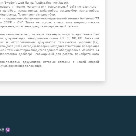
ия (Sweden), Шри-Ланка, Ямайка, Япония (Japan).
 нашего интернет магазина или официальный сайт неправильно -
адпрібор, западприлад, західприбор, західпрібор, захидприбор,
ахидпрылад. Правильно - западприбор.
нт и сервисное обслуживание измерительной техники более чем 75
о СССР и СНГ. Также мы осуществляем такие метрологические
уирование, испытание средств измерительной техники.
тва самостоятельно, то наши инженеры могут предоставить Вам
й документации: электрическая схема, ТО, РЭ, ФО, ПС. Также мы
их и метрологических документов: технические условия (ТУ),
 стандарт (ОСТ), методика поверки, методика аттестации, поверочная
ьной техники от производителя данного оборудования. Из сайта Вы
(программа, драйвер) необходимый для работы приобретенного
вно-правовых документов, которые связаны с нашей сферой
, указ, временное положение.
-48