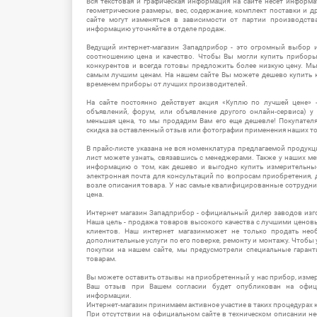
Вся текстовая и графическая информация на сайте несет информат
геометрические размеры, вес, содержание, комплект поставки и д
сайте могут изменяться в зависимости от партии производств
информацию уточняйте в отделе продаж.
Ведущий интернет-магазин Западприбор - это огромный выбор 
соотношению цена и качество. Чтобы Вы могли купить прибор
конкурентов и всегда готовы предложить более низкую цену. М
самым лучшим ценам. На нашем сайте Вы можете дешево купить к
временем приборы от лучших производителей.
На сайте постоянно действует акция «Куплю по лучшей цене» -
объявлений, форум, или объявление другого онлайн-сервиса) у 
меньшая цена, то мы продадим Вам его еще дешевле! Покупател
скидка за оставленный отзыв или фотографии применения наших т
В прайс-листе указана не вся номенклатура предлагаемой продукц
лист можете узнать, связавшись с менеджерами. Также у наших 
информацию о том, как дешево и выгодно купить измерительны
электронная почта для консультаций по вопросам приобретения,
возле описания товара. У нас самые квалифицированные сотрудни
цена.
Интернет магазин Западприбор - официальный дилер заводов изг
Наша цель - продажа товаров высокого качества с лучшими цено
клиентов. Наш интернет магазинможет не только продать не
дополнительные услуги по его поверке, ремонту и монтажу. Чтобы 
покупки на нашем сайте, мы предусмотрели специальные гара
товарам.
Вы можете оставить отзывы на приобретенный у нас прибор, измер
Ваш отзыв при Вашем согласии будет опубликован на офици
информации.
Интернет-магазин принимаем активное участие в таких процедурах к
При отсутствии на официальном сайте в техническом описании 