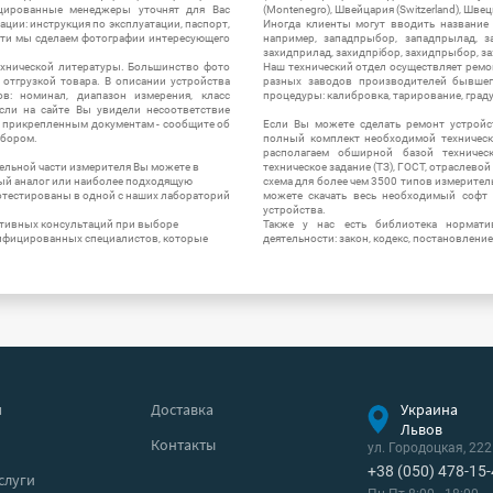
цированные менеджеры уточнят для Вас
(Montenegro), Швейцария (Switzerland), Швец
ации: инструкция по эксплуатации, паспорт,
Иногда клиенты могут вводить название
сти мы сделаем фотографии интересующего
например, западпрыбор, западпрылад, зап
захидприлад, захидпрібор, захидпрыбор, з
ехнической литературы. Большинство фото
Наш технический отдел осуществляет ремо
отгрузкой товара. В описании устройства
разных заводов производителей бывшег
в: номинал, диапазон измерения, класс
процедуры: калибровка, тарирование, град
 Если на сайте Вы увидели несоответствие
и прикрепленным документам - сообщите об
Если Вы можете сделать ремонт устройс
ибором.
полный комплект необходимой техническо
располагаем обширной базой техническ
ельной части измерителя Вы можете в
техническое задание (ТЗ), ГОСТ, отраслевой
ый аналог или наиболее подходящую
схема для более чем 3500 типов измерител
ротестированы в одной с наших лабораторий
можете скачать весь необходимый софт 
устройства.
ктивных консультаций при выборе
Также у нас есть библиотека нормати
лифицированных специалистов, которые
деятельности: закон, кодекс, постановление
я
Доставка
Украина
Львов
Контакты
ул. Городоцкая, 222
+38 (050) 478-15
слуги