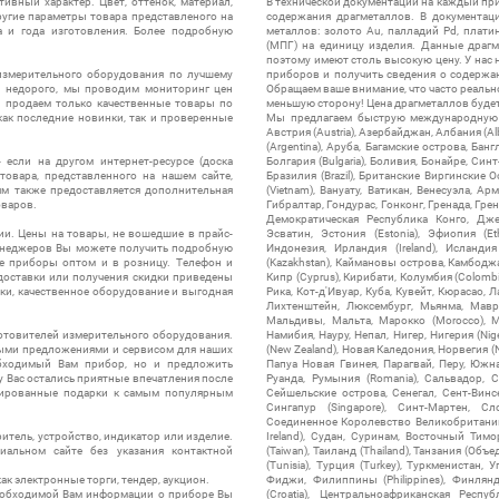
ивный характер. Цвет, оттенок, материал,
В технической документации на каждый пр
ругие параметры товара представленого на
содержания драгметаллов. В документац
а и года изготовления. Более подробную
металлов: золото Au, палладий Pd, плати
(МПГ) на единицу изделия. Данные драгм
поэтому имеют столь высокую цену. У нас 
измерительного оборудования по лучшему
приборов и получить сведения о содержа
ы недорого, мы проводим мониторинг цен
Обращаем ваше внимание, что часто реальн
ы продаем только качественные товары по
меньшую сторону! Цена драгметаллов будет 
ак последние новинки, так и проверенные
Мы предлагаем быструю международную до
Австрия (Austria), Азербайджан, Албания (Alb
(Argentina), Аруба, Багамские острова, Бан
 если на другом интернет-ресурсе (доска
Болгария (Bulgaria), Боливия, Бонайре, Синт
товара, представленного на нашем сайте,
Бразилия (Brazil), Британские Виргинские 
ям также предоставляется дополнительная
(Vietnam), Вануату, Ватикан, Венесуэла, Ар
оваров.
Гибралтар, Гондурас, Гонконг, Гренада, Гренл
Демократическая Республика Конго, Дже
ии. Цены на товары, не вошедшие в прайс-
Эсватин, Эстония (Estonia), Эфиопия (Et
менеджеров Вы можете получить подробную
Индонезия, Ирландия (Ireland), Исландия (
е приборы оптом и в розницу. Телефон и
(Kazakhstan), Каймановы острова, Камбоджа,
 доставки или получения скидки приведены
Кипр (Cyprus), Кирибати, Колумбия (Colombia
ки, качественное оборудование и выгодная
Рика, Кот-д'Ивуар, Куба, Кувейт, Кюрасао, Ла
Лихтенштейн, Люксембург, Мьянма, Мавр
Мальдивы, Мальта, Марокко (Morocco), М
отовителей измерительного оборудования.
Намибия, Науру, Непал, Нигер, Нигерия (Nig
выми предложениями и сервисом для наших
(New Zealand), Новая Каледония, Норвегия (
обходимый Вам прибор, но и предложить
Папуа Новая Гвинея, Парагвай, Перу, Южная
у Вас остались приятные впечатления после
Руанда, Румыния (Romania), Сальвадор, С
нтированные подарки к самым популярным
Сейшельские острова, Сенегал, Сент-Винсе
Сингапур (Singapore), Синт-Мартен, Сл
Соединенное Королевство Великобритании и
итель, устройство, индикатор или изделие.
Ireland), Судан, Суринам, Восточный Тим
альном сайте без указания контактной
(Taiwan), Таиланд (Thailand), Танзания (Объ
(Tunisia), Турция (Turkey), Туркменистан, 
ак электронные торги, тендер, аукцион.
Фиджи, Филиппины (Philippines), Финлянд
необходимой Вам информации о приборе Вы
(Croatia), Центральноафриканская Респу