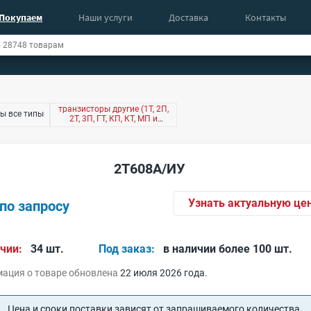
Покупаем
Наши услуги
Доставка
Контакты
транзисторы другие (1Т, 2П,
ы все типы
2Т, 3П, ГТ, КП, КТ, МП и
другие)
2Т608А/ИУ
Узнать актуальную це
по запросу
чии:
34 шт.
Под заказ:
в наличии более 100 шт.
ация о товаре обновлена
22 июля 2026 года.
Цена и сроки поставки зависят от запрашиваемого количества.