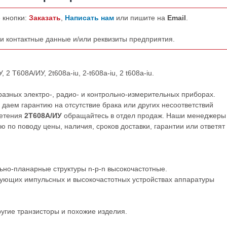
 кнопки:
Заказать
,
Написать нам
или пишите на
Email
.
ши контактные данные и/или реквизиты предприятия.
2 Т608А/ИУ, 2t608a-iu, 2-t608a-iu, 2 t608a-iu.
азных электро-, радио- и контрольно-измерительных приборах.
даем гарантию на отсутствие брака или других несоответствий
ретения
2Т608А/ИУ
обращайтесь в отдел продаж. Наши менеджеры
по поводу цены, наличия, сроков доставки, гарантии или ответят
но-планарные структуры n-p-n высокочастотные.
ующих импульсных и высокочастотных устройствах аппаратуры
ругие
транзисторы
и
похожие
изделия.