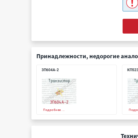
Принадлежности, недорогие анало
3П604А-2
КП52
Подробнее ...
Подро
Техни