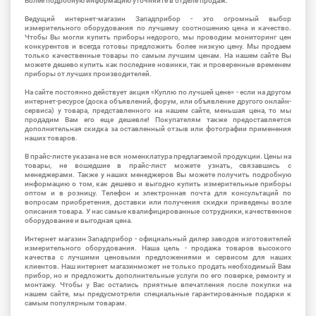
Более подробную информацию уточняйте в отделе продаж.
Ведущий интернет-магазин Западприбор - это огромный выбор
измерительного оборудования по лучшему соотношению цена и качество.
Чтобы Вы могли купить приборы недорого, мы проводим мониторинг цен
конкурентов и всегда готовы предложить более низкую цену. Мы продаем
только качественные товары по самым лучшим ценам. На нашем сайте Вы
можете дешево купить как последние новинки, так и проверенные временем
приборы от лучших производителей.
На сайте постоянно действует акция «Куплю по лучшей цене» - если на другом
интернет-ресурсе (доска объявлений, форум, или объявление другого онлайн-
сервиса) у товара, представленного на нашем сайте, меньшая цена, то мы
продадим Вам его еще дешевле! Покупателям также предоставляется
дополнительная скидка за оставленный отзыв или фотографии применения
наших товаров.
В прайс-листе указана не вся номенклатура предлагаемой продукции. Цены на
товары, не вошедшие в прайс-лист можете узнать, связавшись с
менеджерами. Также у наших менеджеров Вы можете получить подробную
информацию о том, как дешево и выгодно купить измерительные приборы
оптом и в розницу. Телефон и электронная почта для консультаций по
вопросам приобретения, доставки или получения скидки приведены возле
описания товара. У нас самые квалифицированные сотрудники, качественное
оборудование и выгодная цена.
Интернет магазин Западприбор - официальный дилер заводов изготовителей
измерительного оборудования. Наша цель - продажа товаров высокого
качества с лучшими ценовыми предложениями и сервисом для наших
клиентов. Наш интернет магазинможет не только продать необходимый Вам
прибор, но и предложить дополнительные услуги по его поверке, ремонту и
монтажу. Чтобы у Вас остались приятные впечатления после покупки на
нашем сайте, мы предусмотрели специальные гарантированные подарки к
самым популярным товарам.