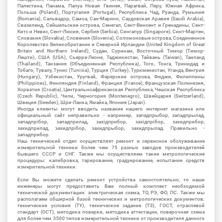
Палестина, Панама, Папуа Новая Гвинея, Парагвай, Перу, Южная Африка,
Польша (Poland), Португалия (Portugal), Республика Чад, Руанда, Румыния
(Romania), Сальвадор, Самоа, Сан-Марино, Саудовская Аравия (Saudi Arabia),
Свазиленд, Сейшельские острова, Сенегал, Сент-Винсент и Гренадины, Сент-
Китс и Невис, Сент-Люсия, Сербия (Serbia), Сингапур (Singapore), Синт-Мартен,
Словакия (Slovakia), Словения (Slovenia), Соломоновые острова, Соединенное
Королевство Великобритании и Северной Ирландии (United Kingdom of Great
Britain and Northern Ireland), Судан, Суринам, Восточный Тимор (Тимор-
Лешти), США (USA), Сьерра-Леоне, Таджикистан, Тайвань (Taiwan), Таиланд
(Thailand), Танзания (Объединенная Республика), Того, Тонга, Тринидад и
Тобаго, Тувалу, Тунис (Tunisia), Турция (Turkey), Туркменистан, Уганда, Венгрия
(Hungary), Узбекистан, Уругвай, Фарерские острова, Фиджи, Филиппины
(Philippines), Финляндия (Finland), Франция (France), Французская Полинезия,
Хорватия (Croatia), Центральноафриканская Республика, Чешская Республика
(Czech Republic), Чили, Черногория (Montenegro), Швейцария (Switzerland),
Швеция (Sweden), Шри-Ланка, Ямайка, Япония (Japan).
Иногда клиенты могут вводить название нашего интернет магазина или
официальный сайт неправильно - например, западпрыбор, западпрылад,
западпрібор, западприлад, західприбор, західпрібор, захидприбор,
захидприлад, захидпрібор, захидпрыбор, захидпрылад. Правильно -
западприбор.
Наш технический отдел осуществляет ремонт и сервисное обслуживание
измерительной техники более чем 75 разных заводов производителей
бывшего СССР и СНГ. Также мы осуществляем такие метрологические
процедуры: калибровка, тарирование, градуирование, испытание средств
измерительной техники.
Если Вы можете сделать ремонт устройства самостоятельно, то наши
инженеры могут предоставить Вам полный комплект необходимой
технической документации: электрическая схема, ТО, РЭ, ФО, ПС. Также мы
располагаем обширной базой технических и метрологических документов:
технические условия (ТУ), техническое задание (ТЗ), ГОСТ, отраслевой
стандарт (ОСТ), методика поверки, методика аттестации, поверочная схема
для более чем 3500 типов измерительной техники от производителя данного