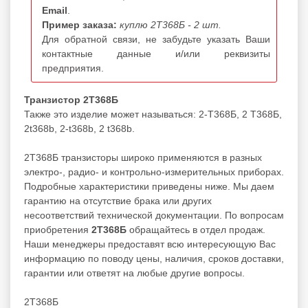
Email
.
Пример заказа:
куплю 2Т368Б - 2 шт.
Для обратной связи, не забудьте указать Ваши
контактные данные и/или реквизиты
предприятия.
Транзистор 2Т368Б
Также это изделие может называться: 2-Т368Б, 2 Т368Б,
2t368b, 2-t368b, 2 t368b.
2Т368Б транзисторы широко применяются в разных
электро-, радио- и контрольно-измерительных приборах.
Подробные характеристики приведены ниже. Мы даем
гарантию на отсутствие брака или других
несоответствий технической документации. По вопросам
приобретения
2Т368Б
обращайтесь в отдел продаж.
Наши менеджеры предоставят всю интересующую Вас
информацию по поводу цены, наличия, сроков доставки,
гарантии или ответят на любые другие вопросы.
2Т368Б