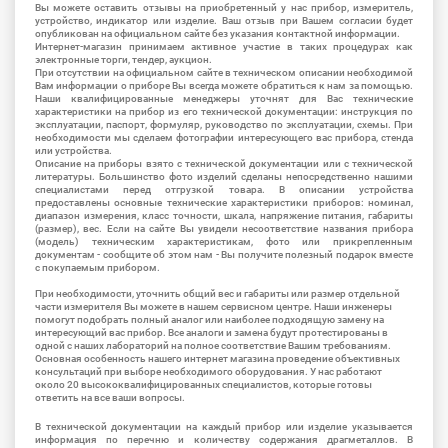
Вы можете оставить отзывы на приобретенный у нас прибор, измеритель,
устройство, индикатор или изделие. Ваш отзыв при Вашем согласии будет
опубликован на официальном сайте без указания контактной информации.
Интернет-магазин принимаем активное участие в таких процедурах как
электронные торги, тендер, аукцион.
При отсутствии на официальном сайте в техническом описании необходимой
Вам информации о приборе Вы всегда можете обратиться к нам за помощью.
Наши квалифицированные менеджеры уточнят для Вас технические
характеристики на прибор из его технической документации: инструкция по
эксплуатации, паспорт, формуляр, руководство по эксплуатации, схемы. При
необходимости мы сделаем фотографии интересующего вас прибора, стенда
или устройства.
Описание на приборы взято с технической документации или с технической
литературы. Большинство фото изделий сделаны непосредственно нашими
специалистами перед отгрузкой товара. В описании устройства
предоставлены основные технические характеристики приборов: номинал,
диапазон измерения, класс точности, шкала, напряжение питания, габариты
(размер), вес. Если на сайте Вы увидели несоответствие названия прибора
(модель) техническим характеристикам, фото или прикрепленным
документам - сообщите об этом нам - Вы получите полезный подарок вместе
с покупаемым прибором.
При необходимости, уточнить общий вес и габариты или размер отдельной
части измерителя Вы можете в нашем сервисном центре. Наши инженеры
помогут подобрать полный аналог или наиболее подходящую замену на
интересующий вас прибор. Все аналоги и замена будут протестированы в
одной с наших лабораторий на полное соответствие Вашим требованиям.
Основная особенность нашего интернет магазина проведение объективных
консультаций при выборе необходимого оборудования. У нас работают
около 20 высококвалифицированных специалистов, которые готовы
ответить на все ваши вопросы.
В технической документации на каждый прибор или изделие указывается
информация по перечню и количеству содержания драгметаллов. В