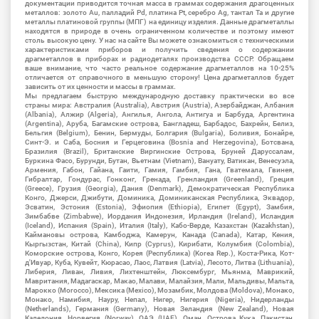
документации приводится точная масса в граммах содержания драгоценных
металлов: золото Au, палладий Pd, платина Pt, серебро Ag, тантал Ta и другие
металлы платиновой группы (МПГ) на единицу изделия. Данные драгметаллы
находятся в природе в очень ограниченном количестве и поэтому имеют
столь высокую цену. У нас на сайте Вы можете ознакомиться с техническими
характеристиками приборов и получить сведения о содержании
драгметаллов в приборах и радиодеталях производства СССР. Обращаем
ваше внимание, что часто реальное содержание драгметаллов на 10-25%
отличается от справочного в меньшую сторону! Цена драгметаллов будет
зависить от их ценности и массы в граммах.
Мы предлагаем быструю международную доставку практически во все
страны мира: Австралия (Australia), Австрия (Austria), Азербайджан, Албания
(Albania), Алжир (Algeria), Ангилья, Ангола, Антигуа и Барбуда, Аргентина
(Argentina), Аруба, Багамские острова, Бангладеш, Барбадос, Бахрейн, Белиз,
Бельгия (Belgium), Бенин, Бермуды, Болгария (Bulgaria), Боливия, Бонайре,
Синт-Э. и Саба, Босния и Герцеговина (Bosnia and Herzegovina), Ботсвана,
Бразилия (Brazil), Британские Виргинские Острова, Бруней Даруссалам,
Буркина Фасо, Бурунди, Бутан, Вьетнам (Vietnam), Вануату, Ватикан, Венесуэла,
Армения, Габон, Гайана, Гаити, Гамия, Гамбия, Гана, Гватемала, Гвинея,
Гибралтар, Гондурас, Гонконг, Гренада, Гренландия (Greenland), Греция
(Greece), Грузия (Georgia), Дания (Denmark), Демократическая Республика
Конго, Джерси, Джибути, Доминика, Доминиканская Республика, Эквадор,
Эсватин, Эстония (Estonia), Эфиопия (Ethiopia), Египет (Egypt), Замбия,
Зимбабве (Zimbabwe), Иордания Индонезия, Ирландия (Ireland), Исландия
(Iceland), Испания (Spain), Италия (Italy), Кабо-Верде, Казахстан (Kazakhstan),
Каймановы острова, Камбоджа, Камерун, Канада (Canada), Катар, Кения,
Кыргызстан, Китай (China), Кипр (Cyprus), Кирибати, Колумбия (Colombia),
Коморские острова, Конго, Корея (Республика) (Korea Rep.), Коста-Рика, Кот-
д'Ивуар, Куба, Кувейт, Кюрасао, Лаос, Латвия (Latvia), Лесото, Литва (Lithuania),
Либерия, Ливан, Ливия, Лихтенштейн, Люксембург, Мьянма, Маврикий,
Мавритания, Мадагаскар, Макао, Малави, Малайзия, Мали, Мальдивы, Мальта,
Марокко (Morocco), Мексика (Mexico), Мозамбик, Молдова (Moldova), Монако,
Монако, Намибия, Науру, Непал, Нигер, Нигерия (Nigeria), Нидерланды
(Netherlands), Германия (Germany), Новая Зеландия (New Zealand), Новая
Каледония, Норвегия (Norway), ОАЭ (UAE), Оман, Острова Кука, Пакистан,