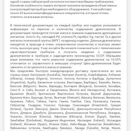
одной с наших лабораторий на полное соответствие Вашим требованиям.
Основная особенность нашего интернет магазина проведение объективных
консультаций при выборе необходимого оборудования. У нас работают
около 20 высококвалифицированных специалистов, которые готовы
ответить на все ваши вопросы.
В технической документации на каждый прибор или изделие указывается
информация по перечню и количеству содержания драгметаллов. В
документации приводится точная масса в граммах содержания драгоценных
металлов: золото Au, палладий Pd, платина Pt, серебро Ag, тантал Ta и другие
металлы платиновой группы (МПГ) на единицу изделия. Данные драгметаллы
находятся в природе в очень ограниченном количестве и поэтому имеют
столь высокую цену. У нас на сайте Вы можете ознакомиться с техническими
характеристиками приборов и получить сведения о содержании
драгметаллов в приборах и радиодеталях производства СССР. Обращаем
ваше внимание, что часто реальное содержание драгметаллов на 10-25%
отличается от справочного в меньшую сторону! Цена драгметаллов будет
зависить от их ценности и массы в граммах.
Мы предлагаем быструю международную доставку практически во все
страны мира: Австралия (Australia), Австрия (Austria), Азербайджан, Албания
(Albania), Алжир (Algeria), Ангилья, Ангола, Антигуа и Барбуда, Аргентина
(Argentina), Аруба, Багамские острова, Бангладеш, Барбадос, Бахрейн, Белиз,
Бельгия (Belgium), Бенин, Бермуды, Болгария (Bulgaria), Боливия, Бонайре,
Синт-Э. и Саба, Босния и Герцеговина (Bosnia and Herzegovina), Ботсвана,
Бразилия (Brazil), Британские Виргинские Острова, Бруней Даруссалам,
Буркина Фасо, Бурунди, Бутан, Вьетнам (Vietnam), Вануату, Ватикан, Венесуэла,
Армения, Габон, Гайана, Гаити, Гамия, Гамбия, Гана, Гватемала, Гвинея,
Гибралтар, Гондурас, Гонконг, Гренада, Гренландия (Greenland), Греция
(Greece), Грузия (Georgia), Дания (Denmark), Демократическая Республика
Конго, Джерси, Джибути, Доминика, Доминиканская Республика, Эквадор,
Эсватин, Эстония (Estonia), Эфиопия (Ethiopia), Египет (Egypt), Замбия,
Зимбабве (Zimbabwe), Иордания Индонезия, Ирландия (Ireland), Исландия
(Iceland), Испания (Spain), Италия (Italy), Кабо-Верде, Казахстан (Kazakhstan),
Каймановы острова, Камбоджа, Камерун, Канада (Canada), Катар, Кения,