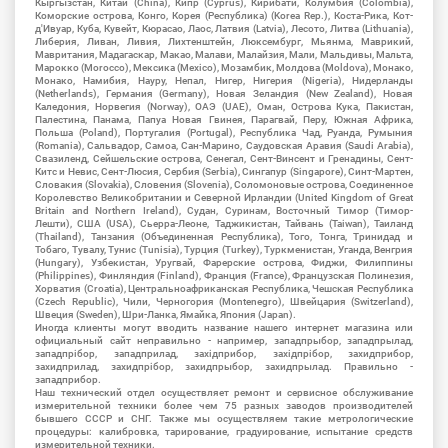
Кыргызстан, Китай (China), Кипр (Cyprus), Кирибати, Колумбия (Colombia),
Коморские острова, Конго, Корея (Республика) (Korea Rep.), Коста-Рика, Кот-
д'Ивуар, Куба, Кувейт, Кюрасао, Лаос, Латвия (Latvia), Лесото, Литва (Lithuania),
Либерия, Ливан, Ливия, Лихтенштейн, Люксембург, Мьянма, Маврикий,
Мавритания, Мадагаскар, Макао, Малави, Малайзия, Мали, Мальдивы, Мальта,
Марокко (Morocco), Мексика (Mexico), Мозамбик, Молдова (Moldova), Монако,
Монако, Намибия, Науру, Непал, Нигер, Нигерия (Nigeria), Нидерланды
(Netherlands), Германия (Germany), Новая Зеландия (New Zealand), Новая
Каледония, Норвегия (Norway), ОАЭ (UAE), Оман, Острова Кука, Пакистан,
Палестина, Панама, Папуа Новая Гвинея, Парагвай, Перу, Южная Африка,
Польша (Poland), Португалия (Portugal), Республика Чад, Руанда, Румыния
(Romania), Сальвадор, Самоа, Сан-Марино, Саудовская Аравия (Saudi Arabia),
Свазиленд, Сейшельские острова, Сенегал, Сент-Винсент и Гренадины, Сент-
Китс и Невис, Сент-Люсия, Сербия (Serbia), Сингапур (Singapore), Синт-Мартен,
Словакия (Slovakia), Словения (Slovenia), Соломоновые острова, Соединенное
Королевство Великобритании и Северной Ирландии (United Kingdom of Great
Britain and Northern Ireland), Судан, Суринам, Восточный Тимор (Тимор-
Лешти), США (USA), Сьерра-Леоне, Таджикистан, Тайвань (Taiwan), Таиланд
(Thailand), Танзания (Объединенная Республика), Того, Тонга, Тринидад и
Тобаго, Тувалу, Тунис (Tunisia), Турция (Turkey), Туркменистан, Уганда, Венгрия
(Hungary), Узбекистан, Уругвай, Фарерские острова, Фиджи, Филиппины
(Philippines), Финляндия (Finland), Франция (France), Французская Полинезия,
Хорватия (Croatia), Центральноафриканская Республика, Чешская Республика
(Czech Republic), Чили, Черногория (Montenegro), Швейцария (Switzerland),
Швеция (Sweden), Шри-Ланка, Ямайка, Япония (Japan).
Иногда клиенты могут вводить название нашего интернет магазина или
официальный сайт неправильно - например, западпрыбор, западпрылад,
западпрібор, западприлад, західприбор, західпрібор, захидприбор,
захидприлад, захидпрібор, захидпрыбор, захидпрылад. Правильно -
западприбор.
Наш технический отдел осуществляет ремонт и сервисное обслуживание
измерительной техники более чем 75 разных заводов производителей
бывшего СССР и СНГ. Также мы осуществляем такие метрологические
процедуры: калибровка, тарирование, градуирование, испытание средств
измерительной техники.