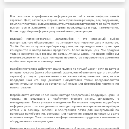
Вся текстовая и графическая информация на сайте несет информативный
характер. Цвет, оттенок, материал, геометрические размеры, вес, содержание,
комплект поставки и другие параметры товара представленого на сайте могут
изменяться в зависимости от партии производства и года изготовления.
Более подробную информацию уточняйте в отделе продаж.
Ведущий интернет-магазин Западприбор - это огромный выбор
измерительного оборудования по лучшему соотношению цена и качество.
Чтобы Вы могли купить приборы недорого, мы проводим мониторинг цен
конкурентов и всегда готовы предложить более низкую цену. Мы продаем
только качественные товары по самым лучшим ценам. На нашем сайте Вы
можете дешево купить как последние новинки, так и проверенные временем
приборы от лучших производителей.
На сайте постоянно действует акция «Куплю по лучшей цене» - если на другом
интернет-ресурсе (доска объявлений, форум, или объявление другого онлайн-
сервиса) у товара, представленного на нашем сайте, меньшая цена, то мы
продадим Вам его еще дешевле! Покупателям также предоставляется
дополнительная скидка за оставленный отзыв или фотографии применения
наших товаров.
В прайс-листе указана не вся номенклатура предлагаемой продукции. Цены на
товары, не вошедшие в прайс-лист можете узнать, связавшись с
менеджерами. Также у наших менеджеров Вы можете получить подробную
информацию о том, как дешево и выгодно купить измерительные приборы
оптом и в розницу. Телефон и электронная почта для консультаций по
вопросам приобретения, доставки или получения скидки приведены возле
описания товара. У нас самые квалифицированные сотрудники, качественное
оборудование и выгодная цена.
Интернет магазин Западприбор - официальный дилер заводов изготовителей