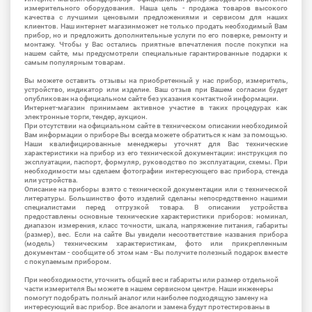
измерительного оборудования. Наша цель - продажа товаров высокого
качества с лучшими ценовыми предложениями и сервисом для наших
клиентов. Наш интернет магазинможет не только продать необходимый Вам
прибор, но и предложить дополнительные услуги по его поверке, ремонту и
монтажу. Чтобы у Вас остались приятные впечатления после покупки на
нашем сайте, мы предусмотрели специальные гарантированные подарки к
самым популярным товарам.
Вы можете оставить отзывы на приобретенный у нас прибор, измеритель,
устройство, индикатор или изделие. Ваш отзыв при Вашем согласии будет
опубликован на официальном сайте без указания контактной информации.
Интернет-магазин принимаем активное участие в таких процедурах как
электронные торги, тендер, аукцион.
При отсутствии на официальном сайте в техническом описании необходимой
Вам информации о приборе Вы всегда можете обратиться к нам за помощью.
Наши квалифицированные менеджеры уточнят для Вас технические
характеристики на прибор из его технической документации: инструкция по
эксплуатации, паспорт, формуляр, руководство по эксплуатации, схемы. При
необходимости мы сделаем фотографии интересующего вас прибора, стенда
или устройства.
Описание на приборы взято с технической документации или с технической
литературы. Большинство фото изделий сделаны непосредственно нашими
специалистами перед отгрузкой товара. В описании устройства
предоставлены основные технические характеристики приборов: номинал,
диапазон измерения, класс точности, шкала, напряжение питания, габариты
(размер), вес. Если на сайте Вы увидели несоответствие названия прибора
(модель) техническим характеристикам, фото или прикрепленным
документам - сообщите об этом нам - Вы получите полезный подарок вместе
с покупаемым прибором.
При необходимости, уточнить общий вес и габариты или размер отдельной
части измерителя Вы можете в нашем сервисном центре. Наши инженеры
помогут подобрать полный аналог или наиболее подходящую замену на
интересующий вас прибор. Все аналоги и замена будут протестированы в