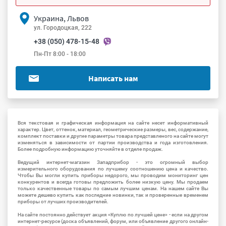
Украина, Львов
ул. Городоцкая, 222
+38 (050) 478-15-48
Пн-Пт 8:00 - 18:00
Написать нам
Вся текстовая и графическая информация на сайте несет информативный
характер. Цвет, оттенок, материал, геометрические размеры, вес, содержание,
комплект поставки и другие параметры товара представленого на сайте могут
изменяться в зависимости от партии производства и года изготовления.
Более подробную информацию уточняйте в отделе продаж.
Ведущий интернет-магазин Западприбор - это огромный выбор
измерительного оборудования по лучшему соотношению цена и качество.
Чтобы Вы могли купить приборы недорого, мы проводим мониторинг цен
конкурентов и всегда готовы предложить более низкую цену. Мы продаем
только качественные товары по самым лучшим ценам. На нашем сайте Вы
можете дешево купить как последние новинки, так и проверенные временем
приборы от лучших производителей.
На сайте постоянно действует акция «Куплю по лучшей цене» - если на другом
интернет-ресурсе (доска объявлений, форум, или объявление другого онлайн-