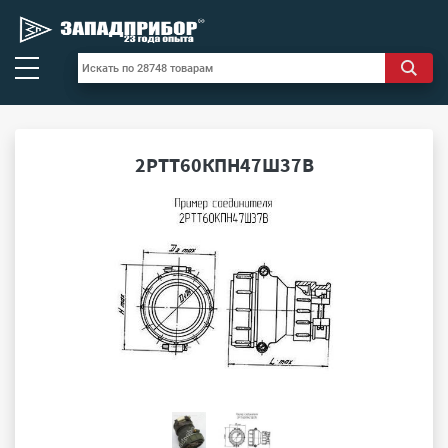
2РТТ60КПН47Ш37В