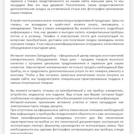
сервиса) у товара, представленного на нашем сайте, меньшая цена, то мы
продадим Вам его еще дешевле! Покупателям также предоставляется
дополнительная скидка за оставленный отзыв или фотографии применения
наших товаров.
В прайс-листе указана не вся номенклатура предлагаемой продукции. Цены на
товары, не вошедшие в прайс-лист можете узнать, связавшись с
менеджерами. Также у наших менеджеров Вы можете получить подробную
информацию о том, как дешево и выгодно купить измерительные приборы
оптом и в розницу. Телефон и электронная почта для консультаций по
вопросам приобретения, доставки или получения скидки приведены возле
описания товара. У нас самые квалифицированные сотрудники, качественное
оборудование и выгодная цена.
Интернет магазин Западприбор - официальный дилер заводов изготовителей
измерительного оборудования. Наша цель - продажа товаров высокого
качества с лучшими ценовыми предложениями и сервисом для наших
клиентов. Наш интернет магазинможет не только продать необходимый Вам
прибор, но и предложить дополнительные услуги по его поверке, ремонту и
монтажу. Чтобы у Вас остались приятные впечатления после покупки на
нашем сайте, мы предусмотрели специальные гарантированные подарки к
самым популярным товарам.
Вы можете оставить отзывы на приобретенный у нас прибор, измеритель,
устройство, индикатор или изделие. Ваш отзыв при Вашем согласии будет
опубликован на официальном сайте без указания контактной информации.
Интернет-магазин принимаем активное участие в таких процедурах как
электронные торги, тендер, аукцион.
При отсутствии на официальном сайте в техническом описании необходимой
Вам информации о приборе Вы всегда можете обратиться к нам за помощью.
Наши квалифицированные менеджеры уточнят для Вас технические
характеристики на прибор из его технической документации: инструкция по
эксплуатации, паспорт, формуляр, руководство по эксплуатации, схемы. При
необходимости мы сделаем фотографии интересующего вас прибора, стенда
или устройства.