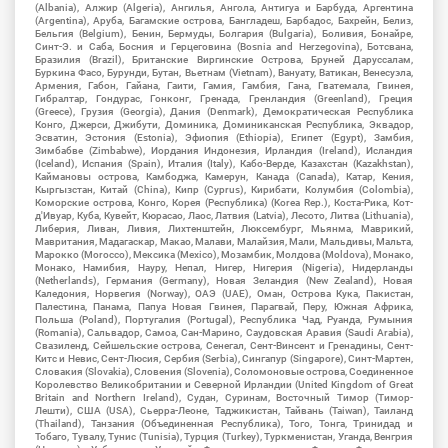
(Albania), Алжир (Algeria), Ангилья, Ангола, Антигуа и Барбуда, Аргентина
(Argentina), Аруба, Багамские острова, Бангладеш, Барбадос, Бахрейн, Белиз,
Бельгия (Belgium), Бенин, Бермуды, Болгария (Bulgaria), Боливия, Бонайре,
Синт-Э. и Саба, Босния и Герцеговина (Bosnia and Herzegovina), Ботсвана,
Бразилия (Brazil), Британские Виргинские Острова, Бруней Даруссалам,
Буркина Фасо, Бурунди, Бутан, Вьетнам (Vietnam), Вануату, Ватикан, Венесуэла,
Армения, Габон, Гайана, Гаити, Гамия, Гамбия, Гана, Гватемала, Гвинея,
Гибралтар, Гондурас, Гонконг, Гренада, Гренландия (Greenland), Греция
(Greece), Грузия (Georgia), Дания (Denmark), Демократическая Республика
Конго, Джерси, Джибути, Доминика, Доминиканская Республика, Эквадор,
Эсватин, Эстония (Estonia), Эфиопия (Ethiopia), Египет (Egypt), Замбия,
Зимбабве (Zimbabwe), Иордания Индонезия, Ирландия (Ireland), Исландия
(Iceland), Испания (Spain), Италия (Italy), Кабо-Верде, Казахстан (Kazakhstan),
Каймановы острова, Камбоджа, Камерун, Канада (Canada), Катар, Кения,
Кыргызстан, Китай (China), Кипр (Cyprus), Кирибати, Колумбия (Colombia),
Коморские острова, Конго, Корея (Республика) (Korea Rep.), Коста-Рика, Кот-
д'Ивуар, Куба, Кувейт, Кюрасао, Лаос, Латвия (Latvia), Лесото, Литва (Lithuania),
Либерия, Ливан, Ливия, Лихтенштейн, Люксембург, Мьянма, Маврикий,
Мавритания, Мадагаскар, Макао, Малави, Малайзия, Мали, Мальдивы, Мальта,
Марокко (Morocco), Мексика (Mexico), Мозамбик, Молдова (Moldova), Монако,
Монако, Намибия, Науру, Непал, Нигер, Нигерия (Nigeria), Нидерланды
(Netherlands), Германия (Germany), Новая Зеландия (New Zealand), Новая
Каледония, Норвегия (Norway), ОАЭ (UAE), Оман, Острова Кука, Пакистан,
Палестина, Панама, Папуа Новая Гвинея, Парагвай, Перу, Южная Африка,
Польша (Poland), Португалия (Portugal), Республика Чад, Руанда, Румыния
(Romania), Сальвадор, Самоа, Сан-Марино, Саудовская Аравия (Saudi Arabia),
Свазиленд, Сейшельские острова, Сенегал, Сент-Винсент и Гренадины, Сент-
Китс и Невис, Сент-Люсия, Сербия (Serbia), Сингапур (Singapore), Синт-Мартен,
Словакия (Slovakia), Словения (Slovenia), Соломоновые острова, Соединенное
Королевство Великобритании и Северной Ирландии (United Kingdom of Great
Britain and Northern Ireland), Судан, Суринам, Восточный Тимор (Тимор-
Лешти), США (USA), Сьерра-Леоне, Таджикистан, Тайвань (Taiwan), Таиланд
(Thailand), Танзания (Объединенная Республика), Того, Тонга, Тринидад и
Тобаго, Тувалу, Тунис (Tunisia), Турция (Turkey), Туркменистан, Уганда, Венгрия