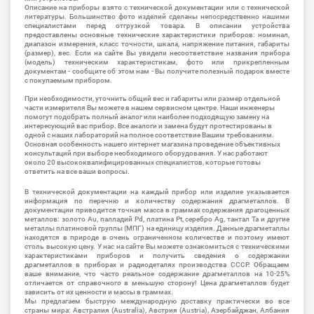
Описание на приборы взято с технической документации или с технической
литературы. Большинство фото изделий сделаны непосредственно нашими
специалистами перед отгрузкой товара. В описании устройства
предоставлены основные технические характеристики приборов: номинал,
диапазон измерения, класс точности, шкала, напряжение питания, габариты
(размер), вес. Если на сайте Вы увидели несоответствие названия прибора
(модель) техническим характеристикам, фото или прикрепленным
документам - сообщите об этом нам - Вы получите полезный подарок вместе
с покупаемым прибором.
При необходимости, уточнить общий вес и габариты или размер отдельной
части измерителя Вы можете в нашем сервисном центре. Наши инженеры
помогут подобрать полный аналог или наиболее подходящую замену на
интересующий вас прибор. Все аналоги и замена будут протестированы в
одной с наших лабораторий на полное соответствие Вашим требованиям.
Основная особенность нашего интернет магазина проведение объективных
консультаций при выборе необходимого оборудования. У нас работают
около 20 высококвалифицированных специалистов, которые готовы
ответить на все ваши вопросы.
В технической документации на каждый прибор или изделие указывается
информация по перечню и количеству содержания драгметаллов. В
документации приводится точная масса в граммах содержания драгоценных
металлов: золото Au, палладий Pd, платина Pt, серебро Ag, тантал Ta и другие
металлы платиновой группы (МПГ) на единицу изделия. Данные драгметаллы
находятся в природе в очень ограниченном количестве и поэтому имеют
столь высокую цену. У нас на сайте Вы можете ознакомиться с техническими
характеристиками приборов и получить сведения о содержании
драгметаллов в приборах и радиодеталях производства СССР. Обращаем
ваше внимание, что часто реальное содержание драгметаллов на 10-25%
отличается от справочного в меньшую сторону! Цена драгметаллов будет
зависить от их ценности и массы в граммах.
Мы предлагаем быструю международную доставку практически во все
страны мира: Австралия (Australia), Австрия (Austria), Азербайджан, Албания