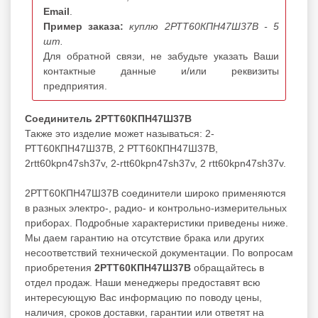
Email
.
Пример заказа:
куплю 2РТТ60КПН47Ш37В - 5
шт.
Для обратной связи, не забудьте указать Ваши
контактные данные и/или реквизиты
предприятия.
Соединитель 2РТТ60КПН47Ш37В
Также это изделие может называться: 2-
РТТ60КПН47Ш37В, 2 РТТ60КПН47Ш37В,
2rtt60kpn47sh37v, 2-rtt60kpn47sh37v, 2 rtt60kpn47sh37v.
2РТТ60КПН47Ш37В соединители широко применяются
в разных электро-, радио- и контрольно-измерительных
приборах. Подробные характеристики приведены ниже.
Мы даем гарантию на отсутствие брака или других
несоответствий технической документации. По вопросам
приобретения
2РТТ60КПН47Ш37В
обращайтесь в
отдел продаж. Наши менеджеры предоставят всю
интересующую Вас информацию по поводу цены,
наличия, сроков доставки, гарантии или ответят на