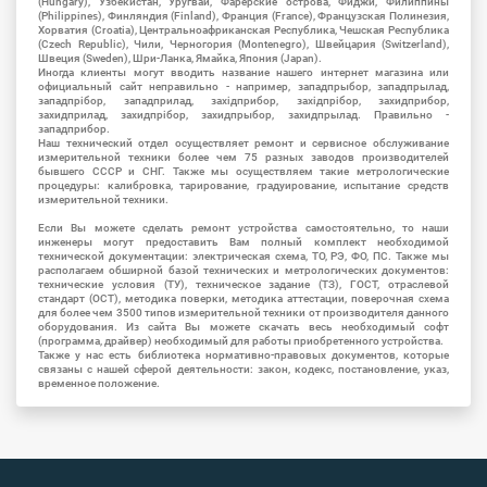
(Hungary), Узбекистан, Уругвай, Фарерские острова, Фиджи, Филиппины
(Philippines), Финляндия (Finland), Франция (France), Французская Полинезия,
Хорватия (Croatia), Центральноафриканская Республика, Чешская Республика
(Czech Republic), Чили, Черногория (Montenegro), Швейцария (Switzerland),
Швеция (Sweden), Шри-Ланка, Ямайка, Япония (Japan).
Иногда клиенты могут вводить название нашего интернет магазина или
официальный сайт неправильно - например, западпрыбор, западпрылад,
западпрібор, западприлад, західприбор, західпрібор, захидприбор,
захидприлад, захидпрібор, захидпрыбор, захидпрылад. Правильно -
западприбор.
Наш технический отдел осуществляет ремонт и сервисное обслуживание
измерительной техники более чем 75 разных заводов производителей
бывшего СССР и СНГ. Также мы осуществляем такие метрологические
процедуры: калибровка, тарирование, градуирование, испытание средств
измерительной техники.
Если Вы можете сделать ремонт устройства самостоятельно, то наши
инженеры могут предоставить Вам полный комплект необходимой
технической документации: электрическая схема, ТО, РЭ, ФО, ПС. Также мы
располагаем обширной базой технических и метрологических документов:
технические условия (ТУ), техническое задание (ТЗ), ГОСТ, отраслевой
стандарт (ОСТ), методика поверки, методика аттестации, поверочная схема
для более чем 3500 типов измерительной техники от производителя данного
оборудования. Из сайта Вы можете скачать весь необходимый софт
(программа, драйвер) необходимый для работы приобретенного устройства.
Также у нас есть библиотека нормативно-правовых документов, которые
связаны с нашей сферой деятельности: закон, кодекс, постановление, указ,
временное положение.