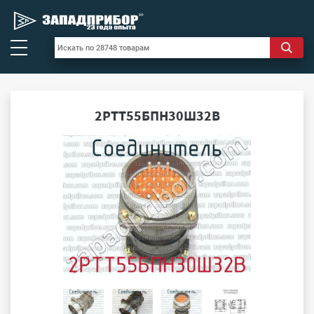
2РТТ55БПН30Ш32В