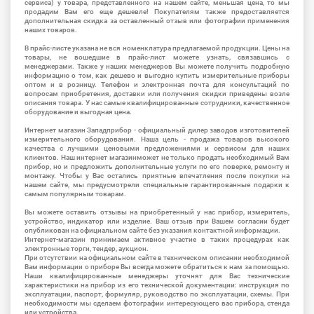
сервиса) у товара, представленного на нашем сайте, меньшая цена, то мы
продадим Вам его еще дешевле! Покупателям также предоставляется
дополнительная скидка за оставленный отзыв или фотографии применения
наших товаров.
В прайс-листе указана не вся номенклатура предлагаемой продукции. Цены на
товары, не вошедшие в прайс-лист можете узнать, связавшись с
менеджерами. Также у наших менеджеров Вы можете получить подробную
информацию о том, как дешево и выгодно купить измерительные приборы
оптом и в розницу. Телефон и электронная почта для консультаций по
вопросам приобретения, доставки или получения скидки приведены возле
описания товара. У нас самые квалифицированные сотрудники, качественное
оборудование и выгодная цена.
Интернет магазин Западприбор - официальный дилер заводов изготовителей
измерительного оборудования. Наша цель - продажа товаров высокого
качества с лучшими ценовыми предложениями и сервисом для наших
клиентов. Наш интернет магазинможет не только продать необходимый Вам
прибор, но и предложить дополнительные услуги по его поверке, ремонту и
монтажу. Чтобы у Вас остались приятные впечатления после покупки на
нашем сайте, мы предусмотрели специальные гарантированные подарки к
самым популярным товарам.
Вы можете оставить отзывы на приобретенный у нас прибор, измеритель,
устройство, индикатор или изделие. Ваш отзыв при Вашем согласии будет
опубликован на официальном сайте без указания контактной информации.
Интернет-магазин принимаем активное участие в таких процедурах как
электронные торги, тендер, аукцион.
При отсутствии на официальном сайте в техническом описании необходимой
Вам информации о приборе Вы всегда можете обратиться к нам за помощью.
Наши квалифицированные менеджеры уточнят для Вас технические
характеристики на прибор из его технической документации: инструкция по
эксплуатации, паспорт, формуляр, руководство по эксплуатации, схемы. При
необходимости мы сделаем фотографии интересующего вас прибора, стенда
или устройства.