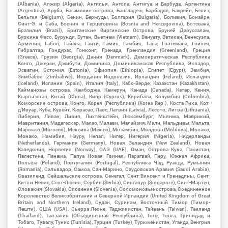
(Albania), Алжир (Algeria), Ангилья, Ангола, Антигуа и Барбуда, Аргентина
(Argentina), Аруба, Багамские острова, Бангладеш, Барбадос, Бахрейн, Белиз,
Бельгия (Belgium), Бенин, Бермуды, Болгария (Bulgaria), Боливия, Бонайре,
Синт-Э. и Саба, Босния и Герцеговина (Bosnia and Herzegovina), Ботсвана,
Бразилия (Brazil), Британские Виргинские Острова, Бруней Даруссалам,
Буркина Фасо, Бурунди, Бутан, Вьетнам (Vietnam), Вануату, Ватикан, Венесуэла,
Армения, Габон, Гайана, Гаити, Гамия, Гамбия, Гана, Гватемала, Гвинея,
Гибралтар, Гондурас, Гонконг, Гренада, Гренландия (Greenland), Греция
(Greece), Грузия (Georgia), Дания (Denmark), Демократическая Республика
Конго, Джерси, Джибути, Доминика, Доминиканская Республика, Эквадор,
Эсватин, Эстония (Estonia), Эфиопия (Ethiopia), Египет (Egypt), Замбия,
Зимбабве (Zimbabwe), Иордания Индонезия, Ирландия (Ireland), Исландия
(Iceland), Испания (Spain), Италия (Italy), Кабо-Верде, Казахстан (Kazakhstan),
Каймановы острова, Камбоджа, Камерун, Канада (Canada), Катар, Кения,
Кыргызстан, Китай (China), Кипр (Cyprus), Кирибати, Колумбия (Colombia),
Коморские острова, Конго, Корея (Республика) (Korea Rep.), Коста-Рика, Кот-
д'Ивуар, Куба, Кувейт, Кюрасао, Лаос, Латвия (Latvia), Лесото, Литва (Lithuania),
Либерия, Ливан, Ливия, Лихтенштейн, Люксембург, Мьянма, Маврикий,
Мавритания, Мадагаскар, Макао, Малави, Малайзия, Мали, Мальдивы, Мальта,
Марокко (Morocco), Мексика (Mexico), Мозамбик, Молдова (Moldova), Монако,
Монако, Намибия, Науру, Непал, Нигер, Нигерия (Nigeria), Нидерланды
(Netherlands), Германия (Germany), Новая Зеландия (New Zealand), Новая
Каледония, Норвегия (Norway), ОАЭ (UAE), Оман, Острова Кука, Пакистан,
Палестина, Панама, Папуа Новая Гвинея, Парагвай, Перу, Южная Африка,
Польша (Poland), Португалия (Portugal), Республика Чад, Руанда, Румыния
(Romania), Сальвадор, Самоа, Сан-Марино, Саудовская Аравия (Saudi Arabia),
Свазиленд, Сейшельские острова, Сенегал, Сент-Винсент и Гренадины, Сент-
Китс и Невис, Сент-Люсия, Сербия (Serbia), Сингапур (Singapore), Синт-Мартен,
Словакия (Slovakia), Словения (Slovenia), Соломоновые острова, Соединенное
Королевство Великобритании и Северной Ирландии (United Kingdom of Great
Britain and Northern Ireland), Судан, Суринам, Восточный Тимор (Тимор-
Лешти), США (USA), Сьерра-Леоне, Таджикистан, Тайвань (Taiwan), Таиланд
(Thailand), Танзания (Объединенная Республика), Того, Тонга, Тринидад и
Тобаго, Тувалу, Тунис (Tunisia), Турция (Turkey), Туркменистан, Уганда, Венгрия