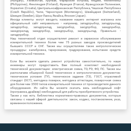
(Hungary), Узбекистан, Уругвай, Фарерские острова, Фиджи, Филиппины
(Philippines), Финляндия (Finland), Франция (France), Французская Полинезия,
Хорватия (Croatia), Центральноафриканская Республика, Чешская Республика
(Czech Republic), Чили, Черногория (Montenegro), Швейцария (Switzerland),
Швеция (Sweden), Шри-Ланка, Ямайка, Япония (Japan).
Иногда клиенты могут вводить название нашего интернет магазина или
официальный сайт неправильно - например, западпрыбор, западпрылад,
западпрібор, западприлад, західприбор, західпрібор, захидприбор,
захидприлад, захидпрібор, захидпрыбор, захидпрылад. Правильно -
западприбор.
Наш технический отдел осуществляет ремонт и сервисное обслуживание
измерительной техники более чем 75 разных заводов производителей
бывшего СССР и СНГ. Также мы осуществляем такие метрологические
процедуры: калибровка, тарирование, градуирование, испытание средств
измерительной техники.
Если Вы можете сделать ремонт устройства самостоятельно, то наши
инженеры могут предоставить Вам полный комплект необходимой
технической документации: электрическая схема, ТО, РЭ, ФО, ПС. Также мы
располагаем обширной базой технических и метрологических документов:
технические условия (ТУ), техническое задание (ТЗ), ГОСТ, отраслевой
стандарт (ОСТ), методика поверки, методика аттестации, поверочная схема
для более чем 3500 типов измерительной техники от производителя данного
оборудования. Из сайта Вы можете скачать весь необходимый софт
(программа, драйвер) необходимый для работы приобретенного устройства.
Также у нас есть библиотека нормативно-правовых документов, которые
связаны с нашей сферой деятельности: закон, кодекс, постановление, указ,
временное положение.