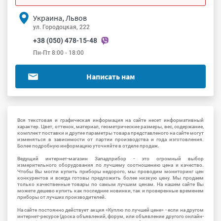
Украина, Львов
ул. Городоцкая, 222
+38 (050) 478-15-48
Пн-Пт 8:00 - 18:00
Написать нам
Вся текстовая и графическая информация на сайте несет информативный
характер. Цвет, оттенок, материал, геометрические размеры, вес, содержание,
комплект поставки и другие параметры товара представленого на сайте могут
изменяться в зависимости от партии производства и года изготовления.
Более подробную информацию уточняйте в отделе продаж.
Ведущий интернет-магазин Западприбор - это огромный выбор
измерительного оборудования по лучшему соотношению цена и качество.
Чтобы Вы могли купить приборы недорого, мы проводим мониторинг цен
конкурентов и всегда готовы предложить более низкую цену. Мы продаем
только качественные товары по самым лучшим ценам. На нашем сайте Вы
можете дешево купить как последние новинки, так и проверенные временем
приборы от лучших производителей.
На сайте постоянно действует акция «Куплю по лучшей цене» - если на другом
интернет-ресурсе (доска объявлений, форум, или объявление другого онлайн-