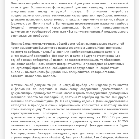
Описание на приборы взято с технической документации или с технической
литературы. Большинство фото изделий сделаны непосредственно нашими
специалистами перед отгрузкой товара. В описании устройства
предоставлены основные технические характеристики приборов: номинал,
диапазон измерения, класс точности, шкала, напряжение питания, габариты
(размер), вес. Если на сайте Вы увидели несоответствие названия прибора
(модель) техническим характеристикам, фото или прикрепленным
документам - сообщите об этом нам - Вы получите полезный подарок вместе
с покупаемым прибором.
При необходимости, уточнить общий вес и габариты или размер отдельной
части измерителя Вы можете в нашем сервисном центре. Наши инженеры
помогут подобрать полный аналог или наиболее подходящую замену на
интересующий вас прибор. Все аналоги и замена будут протестированы в
одной с наших лабораторий на полное соответствие Вашим требованиям.
Основная особенность нашего интернет магазина проведение объективных
консультаций при выборе необходимого оборудования. У нас работают
около 20 высококвалифицированных специалистов, которые готовы
ответить на все ваши вопросы.
В технической документации на каждый прибор или изделие указывается
информация по перечню и количеству содержания драгметаллов. В
документации приводится точная масса в граммах содержания драгоценных
металлов: золото Au, палладий Pd, платина Pt, серебро Ag, тантал Ta и другие
металлы платиновой группы (МПГ) на единицу изделия. Данные драгметаллы
находятся в природе в очень ограниченном количестве и поэтому имеют
столь высокую цену. У нас на сайте Вы можете ознакомиться с техническими
характеристиками приборов и получить сведения о содержании
драгметаллов в приборах и радиодеталях производства СССР. Обращаем
ваше внимание, что часто реальное содержание драгметаллов на 10-25%
отличается от справочного в меньшую сторону! Цена драгметаллов будет
зависить от их ценности и массы в граммах.
Мы предлагаем быструю международную доставку практически во все
страны мира: Австралия (Australia), Австрия (Austria), Азербайджан, Албания