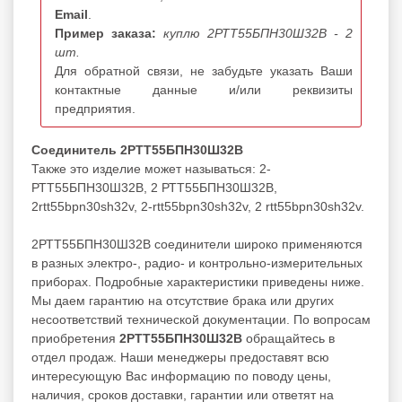
Email
.
Пример заказа:
куплю 2РТТ55БПН30Ш32В - 2
шт.
Для обратной связи, не забудьте указать Ваши
контактные данные и/или реквизиты
предприятия.
Соединитель 2РТТ55БПН30Ш32В
Также это изделие может называться: 2-
РТТ55БПН30Ш32В, 2 РТТ55БПН30Ш32В,
2rtt55bpn30sh32v, 2-rtt55bpn30sh32v, 2 rtt55bpn30sh32v.
2РТТ55БПН30Ш32В соединители широко применяются
в разных электро-, радио- и контрольно-измерительных
приборах. Подробные характеристики приведены ниже.
Мы даем гарантию на отсутствие брака или других
несоответствий технической документации. По вопросам
приобретения
2РТТ55БПН30Ш32В
обращайтесь в
отдел продаж. Наши менеджеры предоставят всю
интересующую Вас информацию по поводу цены,
наличия, сроков доставки, гарантии или ответят на