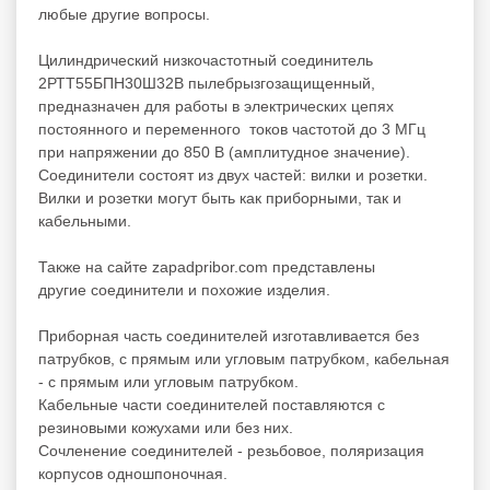
любые другие вопросы.
Цилиндрический низкочастотный соединитель
2РТТ55БПН30Ш32В пылебрызгозащищенный,
предназначен для работы в электрических цепях
постоянного и переменного токов частотой до 3 МГц
при напряжении до 850 В (амплитудное значение).
Соединители состоят из двух частей: вилки и розетки.
Вилки и розетки могут быть как приборными, так и
кабельными.
Также на сайте zapadpribor.com представлены
другие
соединители
и похожие изделия.
Приборная часть соединителей изготавливается без
патрубков, с прямым или угловым патрубком, кабельная
- с прямым или угловым патрубком.
Кабельные части соединителей поставляются с
резиновыми кожухами или без них.
Сочленение соединителей - резьбовое, поляризация
корпусов одношпоночная.