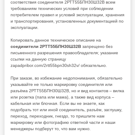
соответствия соединителя 2РТТ55БПН30Ш32В всем
требованиям технических условий при соблюдении
потребителем правил и условий эксплуатации, хранения
и транспортирования, установленных документацией по
эксплуатации.
Копировать данное техническое описание на
соединители 2РТТ55БПН30Ш32В
запрещено без
письменного разрешения правообладателя; указание
ссылки на данную страницу
zapadpribor.com/2rtt55bpn30sh32v/ обязательно.
При заказе, во избежание недопонимания, обязательно
указывайте не только маркировку соединителя или
разъёма 2РТТ55БПН30Ш32В, но и вид контактов – вилка
или розетка (папа или мама), а также вид корпуса –
кабельная или блочная. Если вы не знаете, как
подобрать тот или иной соединитель, разъём, заглушку,
переход, переходник, гнездо, то пришлите нам
маркировку или фотографию ответной части и наши
менеджеры подберут то, что вам нужно.