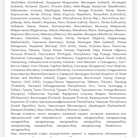
Зимбабве (Zimbabwe), Иордания Индонезия, Ирландия (Ireland), Исландия
(Iceland), Испания (Spain), Италия (Italy), Кабо-Верде, Казахстан (Kazakhstan),
Каймановы острова, Камбоджа, Камерун, Канада (Canada), Катар, Кения,
Кыргызстан, Китай (China), Кипр (Cyprus), Кирибати, Колумбия (Colombia),
Коморские острова, Конго, Корея (Республика) (Korea Rep.), Коста-Рика, Кот-
д'Ивуар, Куба, Кувейт, Кюрасао, Лаос, Латвия (Latvia), Лесото, Литва (Lithuania),
Либерия, Ливан, Ливия, Лихтенштейн, Люксембург, Мьянма, Маврикий,
Мавритания, Мадагаскар, Макао, Малави, Малайзия, Мали, Мальдивы, Мальта,
Марокко (Morocco), Мексика (Mexico), Мозамбик, Молдова (Moldova), Монако,
Монако, Намибия, Науру, Непал, Нигер, Нигерия (Nigeria), Нидерланды
(Netherlands), Германия (Germany), Новая Зеландия (New Zealand), Новая
Каледония, Норвегия (Norway), ОАЭ (UAE), Оман, Острова Кука, Пакистан,
Палестина, Панама, Папуа Новая Гвинея, Парагвай, Перу, Южная Африка,
Польша (Poland), Португалия (Portugal), Республика Чад, Руанда, Румыния
(Romania), Сальвадор, Самоа, Сан-Марино, Саудовская Аравия (Saudi Arabia),
Свазиленд, Сейшельские острова, Сенегал, Сент-Винсент и Гренадины, Сент-
Китс и Невис, Сент-Люсия, Сербия (Serbia), Сингапур (Singapore), Синт-Мартен,
Словакия (Slovakia), Словения (Slovenia), Соломоновые острова, Соединенное
Королевство Великобритании и Северной Ирландии (United Kingdom of Great
Britain and Northern Ireland), Судан, Суринам, Восточный Тимор (Тимор-
Лешти), США (USA), Сьерра-Леоне, Таджикистан, Тайвань (Taiwan), Таиланд
(Thailand), Танзания (Объединенная Республика), Того, Тонга, Тринидад и
Тобаго, Тувалу, Тунис (Tunisia), Турция (Turkey), Туркменистан, Уганда, Венгрия
(Hungary), Узбекистан, Уругвай, Фарерские острова, Фиджи, Филиппины
(Philippines), Финляндия (Finland), Франция (France), Французская Полинезия,
Хорватия (Croatia), Центральноафриканская Республика, Чешская Республика
(Czech Republic), Чили, Черногория (Montenegro), Швейцария (Switzerland),
Швеция (Sweden), Шри-Ланка, Ямайка, Япония (Japan).
Иногда клиенты могут вводить название нашего интернет магазина или
официальный сайт неправильно - например, западпрыбор, западпрылад,
западпрібор, западприлад, західприбор, західпрібор, захидприбор,
захидприлад, захидпрібор, захидпрыбор, захидпрылад. Правильно -
западприбор.
Наш технический отдел осуществляет ремонт и сервисное обслуживание