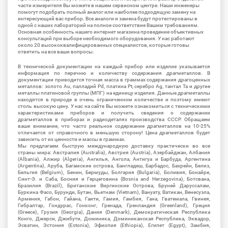
части измерителя Вы можете в нашем сервисном центре. Наши инженеры
помогут подобрать полный аналог или наиболее подходящую замену на
интересующий вас прибор. Все аналоги и замена будут протестированы в
одной с наших лабораторий на полное соответствие Вашим требованиям.
Основная особенность нашего интернет магазина проведение объективных
консультаций при выборе необходимого оборудования. У нас работают
около 20 высококвалифицированных специалистов, которые готовы
ответить на все ваши вопросы.
В технической документации на каждый прибор или изделие указывается
информация по перечню и количеству содержания драгметаллов. В
документации приводится точная масса в граммах содержания драгоценных
металлов: золото Au, палладий Pd, платина Pt, серебро Ag, тантал Ta и другие
металлы платиновой группы (МПГ) на единицу изделия. Данные драгметаллы
находятся в природе в очень ограниченном количестве и поэтому имеют
столь высокую цену. У нас на сайте Вы можете ознакомиться с техническими
характеристиками приборов и получить сведения о содержании
драгметаллов в приборах и радиодеталях производства СССР. Обращаем
ваше внимание, что часто реальное содержание драгметаллов на 10-25%
отличается от справочного в меньшую сторону! Цена драгметаллов будет
зависить от их ценности и массы в граммах.
Мы предлагаем быструю международную доставку практически во все
страны мира: Австралия (Australia), Австрия (Austria), Азербайджан, Албания
(Albania), Алжир (Algeria), Ангилья, Ангола, Антигуа и Барбуда, Аргентина
(Argentina), Аруба, Багамские острова, Бангладеш, Барбадос, Бахрейн, Белиз,
Бельгия (Belgium), Бенин, Бермуды, Болгария (Bulgaria), Боливия, Бонайре,
Синт-Э. и Саба, Босния и Герцеговина (Bosnia and Herzegovina), Ботсвана,
Бразилия (Brazil), Британские Виргинские Острова, Бруней Даруссалам,
Буркина Фасо, Бурунди, Бутан, Вьетнам (Vietnam), Вануату, Ватикан, Венесуэла,
Армения, Габон, Гайана, Гаити, Гамия, Гамбия, Гана, Гватемала, Гвинея,
Гибралтар, Гондурас, Гонконг, Гренада, Гренландия (Greenland), Греция
(Greece), Грузия (Georgia), Дания (Denmark), Демократическая Республика
Конго, Джерси, Джибути, Доминика, Доминиканская Республика, Эквадор,
Эсватин, Эстония (Estonia), Эфиопия (Ethiopia), Египет (Egypt), Замбия,