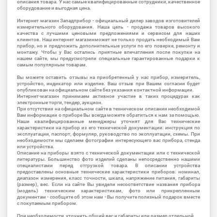
описания товара. У нас самые квалифицированные сотрудники, качественное
оборудование и выгодная цена.
Интернет магазин Западприбор - официальный дилер заводов изготовителей
измерительного оборудования. Наша цель - продажа товаров высокого
качества с лучшими ценовыми предложениями и сервисом для наших
клиентов. Наш интернет магазинможет не только продать необходимый Вам
прибор, но и предложить дополнительные услуги по его поверке, ремонту и
монтажу. Чтобы у Вас остались приятные впечатления после покупки на
нашем сайте, мы предусмотрели специальные гарантированные подарки к
самым популярным товарам.
Вы можете оставить отзывы на приобретенный у нас прибор, измеритель,
устройство, индикатор или изделие. Ваш отзыв при Вашем согласии будет
опубликован на официальном сайте без указания контактной информации.
Интернет-магазин принимаем активное участие в таких процедурах как
электронные торги, тендер, аукцион.
При отсутствии на официальном сайте в техническом описании необходимой
Вам информации о приборе Вы всегда можете обратиться к нам за помощью.
Наши квалифицированные менеджеры уточнят для Вас технические
характеристики на прибор из его технической документации: инструкция по
эксплуатации, паспорт, формуляр, руководство по эксплуатации, схемы. При
необходимости мы сделаем фотографии интересующего вас прибора, стенда
или устройства.
Описание на приборы взято с технической документации или с технической
литературы. Большинство фото изделий сделаны непосредственно нашими
специалистами перед отгрузкой товара. В описании устройства
предоставлены основные технические характеристики приборов: номинал,
диапазон измерения, класс точности, шкала, напряжение питания, габариты
(размер), вес. Если на сайте Вы увидели несоответствие названия прибора
(модель) техническим характеристикам, фото или прикрепленным
документам - сообщите об этом нам - Вы получите полезный подарок вместе
с покупаемым прибором.
При необходимости, уточнить общий вес и габариты или размер отдельной