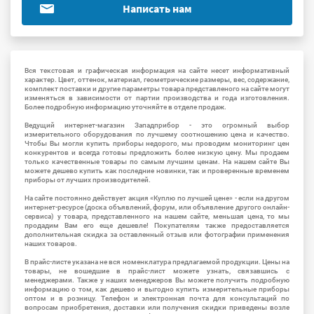
Написать нам
Вся текстовая и графическая информация на сайте несет информативный
характер. Цвет, оттенок, материал, геометрические размеры, вес, содержание,
комплект поставки и другие параметры товара представленого на сайте могут
изменяться в зависимости от партии производства и года изготовления.
Более подробную информацию уточняйте в отделе продаж.
Ведущий интернет-магазин Западприбор - это огромный выбор
измерительного оборудования по лучшему соотношению цена и качество.
Чтобы Вы могли купить приборы недорого, мы проводим мониторинг цен
конкурентов и всегда готовы предложить более низкую цену. Мы продаем
только качественные товары по самым лучшим ценам. На нашем сайте Вы
можете дешево купить как последние новинки, так и проверенные временем
приборы от лучших производителей.
На сайте постоянно действует акция «Куплю по лучшей цене» - если на другом
интернет-ресурсе (доска объявлений, форум, или объявление другого онлайн-
сервиса) у товара, представленного на нашем сайте, меньшая цена, то мы
продадим Вам его еще дешевле! Покупателям также предоставляется
дополнительная скидка за оставленный отзыв или фотографии применения
наших товаров.
В прайс-листе указана не вся номенклатура предлагаемой продукции. Цены на
товары, не вошедшие в прайс-лист можете узнать, связавшись с
менеджерами. Также у наших менеджеров Вы можете получить подробную
информацию о том, как дешево и выгодно купить измерительные приборы
оптом и в розницу. Телефон и электронная почта для консультаций по
вопросам приобретения, доставки или получения скидки приведены возле