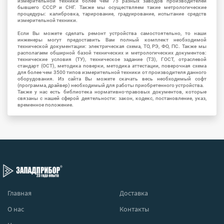
измерительной техники более чем 75 разных заводов производителей
бывшего СССР и СНГ. Также мы осуществляем такие метрологические
процедуры: калибровка, тарирование, градуирование, испытание средств
измерительной техники.
Если Вы можете сделать ремонт устройства самостоятельно, то наши
инженеры могут предоставить Вам полный комплект необходимой
технической документации: электрическая схема, ТО, РЭ, ФО, ПС. Также мы
располагаем обширной базой технических и метрологических документов:
технические условия (ТУ), техническое задание (ТЗ), ГОСТ, отраслевой
стандарт (ОСТ), методика поверки, методика аттестации, поверочная схема
для более чем 3500 типов измерительной техники от производителя данного
оборудования. Из сайта Вы можете скачать весь необходимый софт
(программа, драйвер) необходимый для работы приобретенного устройства.
Также у нас есть библиотека нормативно-правовых документов, которые
связаны с нашей сферой деятельности: закон, кодекс, постановление, указ,
временное положение.
Главная
Доставка
О нас
Контакты