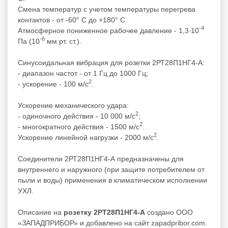
Смена температур с учетом температуры перегрева
контактов - от -60° С до +180° С.
-4
Атмосферное пониженное рабочее давление - 1,3∙10
-6
Па (10
мм рт. ст.).
Синусоидальная вибрация для розетки 2РТ28П1НГ4-А:
- диапазон частот - от 1 Гц до 1000 Гц;
2
- ускорение - 100 м/с
.
Ускорение механического удара:
2
- одиночного действия - 10 000 м/с
;
2
- многократного действия - 1500 м/с
.
2
Ускорение линейной нагрузки - 2000 м/с
.
Соединители 2РТ28П1НГ4-А предназначены для
внутреннего и наружного (при защите потребителем от
пыли и воды) применения в климатическом исполнении
УХЛ.
Описание на
розетку
2РТ28П1НГ4-А
создано ООО
«ЗАПАДПРИБОР» и добавлено на сайт zapadpribor.com.