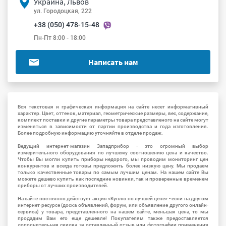
Украина, Львов
ул. Городоцкая, 222
+38 (050) 478-15-48
Пн-Пт 8:00 - 18:00
Написать нам
Вся текстовая и графическая информация на сайте несет информативный
характер. Цвет, оттенок, материал, геометрические размеры, вес, содержание,
комплект поставки и другие параметры товара представленого на сайте могут
изменяться в зависимости от партии производства и года изготовления.
Более подробную информацию уточняйте в отделе продаж.
Ведущий интернет-магазин Западприбор - это огромный выбор
измерительного оборудования по лучшему соотношению цена и качество.
Чтобы Вы могли купить приборы недорого, мы проводим мониторинг цен
конкурентов и всегда готовы предложить более низкую цену. Мы продаем
только качественные товары по самым лучшим ценам. На нашем сайте Вы
можете дешево купить как последние новинки, так и проверенные временем
приборы от лучших производителей.
На сайте постоянно действует акция «Куплю по лучшей цене» - если на другом
интернет-ресурсе (доска объявлений, форум, или объявление другого онлайн-
сервиса) у товара, представленного на нашем сайте, меньшая цена, то мы
продадим Вам его еще дешевле! Покупателям также предоставляется
дополнительная скидка за оставленный отзыв или фотографии применения