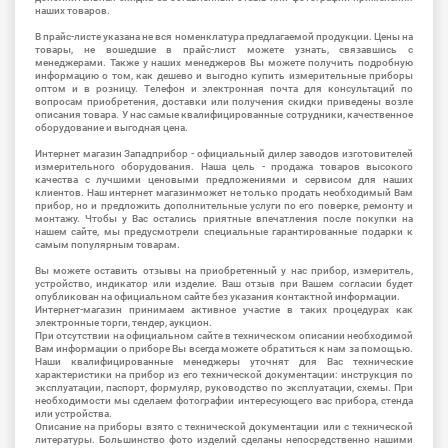
наших товаров.
В прайс-листе указана не вся номенклатура предлагаемой продукции. Цены на
товары, не вошедшие в прайс-лист можете узнать, связавшись с
менеджерами. Также у наших менеджеров Вы можете получить подробную
информацию о том, как дешево и выгодно купить измерительные приборы
оптом и в розницу. Телефон и электронная почта для консультаций по
вопросам приобретения, доставки или получения скидки приведены возле
описания товара. У нас самые квалифицированные сотрудники, качественное
оборудование и выгодная цена.
Интернет магазин Западприбор - официальный дилер заводов изготовителей
измерительного оборудования. Наша цель - продажа товаров высокого
качества с лучшими ценовыми предложениями и сервисом для наших
клиентов. Наш интернет магазинможет не только продать необходимый Вам
прибор, но и предложить дополнительные услуги по его поверке, ремонту и
монтажу. Чтобы у Вас остались приятные впечатления после покупки на
нашем сайте, мы предусмотрели специальные гарантированные подарки к
самым популярным товарам.
Вы можете оставить отзывы на приобретенный у нас прибор, измеритель,
устройство, индикатор или изделие. Ваш отзыв при Вашем согласии будет
опубликован на официальном сайте без указания контактной информации.
Интернет-магазин принимаем активное участие в таких процедурах как
электронные торги, тендер, аукцион.
При отсутствии на официальном сайте в техническом описании необходимой
Вам информации о приборе Вы всегда можете обратиться к нам за помощью.
Наши квалифицированные менеджеры уточнят для Вас технические
характеристики на прибор из его технической документации: инструкция по
эксплуатации, паспорт, формуляр, руководство по эксплуатации, схемы. При
необходимости мы сделаем фотографии интересующего вас прибора, стенда
или устройства.
Описание на приборы взято с технической документации или с технической
литературы. Большинство фото изделий сделаны непосредственно нашими