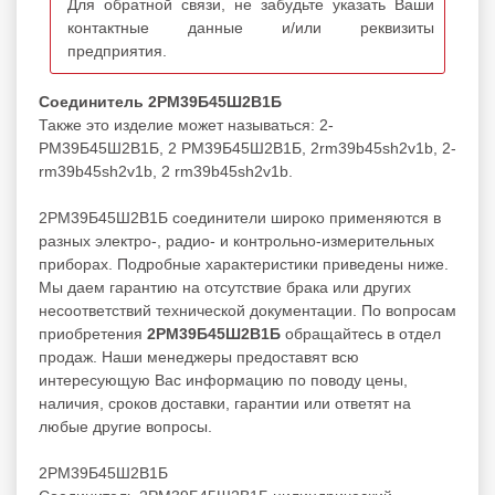
Для обратной связи, не забудьте указать Ваши
контактные данные и/или реквизиты
предприятия.
Соединитель 2РМ39Б45Ш2В1Б
Также это изделие может называться: 2-
РМ39Б45Ш2В1Б, 2 РМ39Б45Ш2В1Б, 2rm39b45sh2v1b, 2-
rm39b45sh2v1b, 2 rm39b45sh2v1b.
2РМ39Б45Ш2В1Б соединители широко применяются в
разных электро-, радио- и контрольно-измерительных
приборах. Подробные характеристики приведены ниже.
Мы даем гарантию на отсутствие брака или других
несоответствий технической документации. По вопросам
приобретения
2РМ39Б45Ш2В1Б
обращайтесь в отдел
продаж. Наши менеджеры предоставят всю
интересующую Вас информацию по поводу цены,
наличия, сроков доставки, гарантии или ответят на
любые другие вопросы.
2РМ39Б45Ш2В1Б