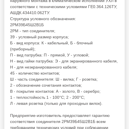
наружного монтажа в климатическом исполнении УХЛ в
соответствии с техническими условиями ГЕ0.364.126ТУ,
АШДК.434410.062ТУ.
Структура условного обозначения:
2РМ39Б45Ш2В1Б
2РМ - тип соединителя;
39 - условный размер корпуса;
Б - вид корпуса: К - кабельный, Б - блочный
(приборный);
П - вид патрубка: П - прямой, У - угловой;
Н - вид гайки патрубка: Э - для экранированного кабеля,
Н - для неэкранированного кабеля;
45 - количество контактов;
Ш - часть соединителя: Ш - вилка; Г - розетка;
2 - обозначение сочетания контактов;
В - покрытие контактов: А - золото, В - серебро;
1 - теплостойкость 1 - 100°С; 2 - 200°С;
Л - левая розетка (только для проходных вилок).
Предприятие-изготовитель предоставляет гарантию
соответствия соединителя 2РМ39Б45Ш2В1Б всем
требованиям технических условий при соблюдении