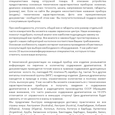
специалистами перед отгрузкой товара. В описании устройства
предоставлены основные технические характеристики приборов: номинал,
диапазон измерения, класс точности, шкала, напряжение питания, габариты
(размер), вес. Если на сайте Вы увидели несоответствие названия прибора
(модель) техническим характеристикам, фото или прикрепленным
документам - сообщите об этом нам - Вы получите полезный подарок вместе
с покупаемым прибором.
При необходимости, уточнить общий вес и габариты или размер отдельной
части измерителя Вы можете в нашем сервисном центре. Наши инженеры
помогут подобрать полный аналог или наиболее подходящую замену на
интересующий вас прибор. Все аналоги и замена будут протестированы в
одной с наших лабораторий на полное соответствие Вашим требованиям.
Основная особенность нашего интернет магазина проведение объективных
консультаций при выборе необходимого оборудования. У нас работают
около 20 высококвалифицированных специалистов, которые готовы
ответить на все ваши вопросы.
В технической документации на каждый прибор или изделие указывается
информация по перечню и количеству содержания драгметаллов. В
документации приводится точная масса в граммах содержания драгоценных
металлов: золото Au, палладий Pd, платина Pt, серебро Ag, тантал Ta и другие
металлы платиновой группы (МПГ) на единицу изделия. Данные драгметаллы
находятся в природе в очень ограниченном количестве и поэтому имеют
столь высокую цену. У нас на сайте Вы можете ознакомиться с техническими
характеристиками приборов и получить сведения о содержании
драгметаллов в приборах и радиодеталях производства СССР. Обращаем
ваше внимание, что часто реальное содержание драгметаллов на 10-25%
отличается от справочного в меньшую сторону! Цена драгметаллов будет
зависить от их ценности и массы в граммах.
Мы предлагаем быструю международную доставку практически во все
страны мира: Австралия (Australia), Австрия (Austria), Азербайджан, Албания
(Albania), Алжир (Algeria), Ангилья, Ангола, Антигуа и Барбуда, Аргентина
(Argentina), Аруба, Багамские острова, Бангладеш, Барбадос, Бахрейн, Белиз,