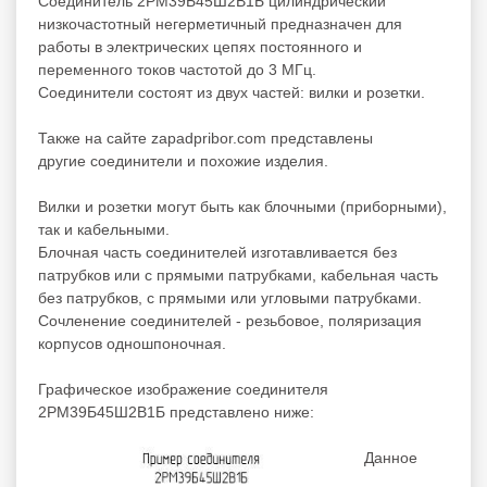
Соединитель 2РМ39Б45Ш2В1Б цилиндрический
низкочастотный негерметичный предназначен для
работы в электрических цепях постоянного и
переменного токов частотой до 3 МГц.
Соединители состоят из двух частей: вилки и розетки.
Также на сайте zapadpribor.com представлены
другие
соединители
и
похожие
изделия.
Вилки и розетки могут быть как блочными (приборными),
так и кабельными.
Блочная часть соединителей изготавливается без
патрубков или с прямыми патрубками, кабельная часть
без патрубков, с прямыми или угловыми патрубками.
Сочленение соединителей - резьбовое, поляризация
корпусов одношпоночная.
Графическое изображение соединителя
2РМ39Б45Ш2В1Б представлено ниже:
Данное