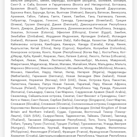
Бельгия (Belgium), Бенин, Бермуды, Болгария (Bulgaria), Боливия, Бонайре,
Синт-Э. и Саба, Босния и Герцеговина (Bosnia and Herzegovina), Ботсвана,
Бразилия (Brazil), Британские Виргинские Острова, Бруней Даруссалам,
Буркина Фасо, Бурунди, Бутан, Вьетнам (Vietnam), Вануату, Ватикан, Венесуэла,
Армения, Габон, Гайана, Гаити, Гамия, Гамбия, Гана, Гватемала, Гвинея,
Гибралтар, Гондурас, Гонконг, Гренада, Гренландия (Greenland), Греция
(Greece), Грузия (Georgia), Дания (Denmark), Демократическая Республика
Конго, Джерси, Джибути, Доминика, Доминиканская Республика, Эквадор,
Эсватин, Эстония (Estonia), Эфиопия (Ethiopia), Египет (Egypt), Замбия,
Зимбабве (Zimbabwe), Иордания Индонезия, Ирландия (Ireland), Исландия
(Iceland), Испания (Spain), Италия (Italy), Кабо-Верде, Казахстан (Kazakhstan),
Каймановы острова, Камбоджа, Камерун, Канада (Canada), Катар, Кения,
Кыргызстан, Китай (China), Кипр (Cyprus), Кирибати, Колумбия (Colombia),
Коморские острова, Конго, Корея (Республика) (Korea Rep.), Коста-Рика, Кот-
д'Ивуар, Куба, Кувейт, Кюрасао, Лаос, Латвия (Latvia), Лесото, Литва (Lithuania),
Либерия, Ливан, Ливия, Лихтенштейн, Люксембург, Мьянма, Маврикий,
Мавритания, Мадагаскар, Макао, Малави, Малайзия, Мали, Мальдивы, Мальта,
Марокко (Morocco), Мексика (Mexico), Мозамбик, Молдова (Moldova), Монако,
Монако, Намибия, Науру, Непал, Нигер, Нигерия (Nigeria), Нидерланды
(Netherlands), Германия (Germany), Новая Зеландия (New Zealand), Новая
Каледония, Норвегия (Norway), ОАЭ (UAE), Оман, Острова Кука, Пакистан,
Палестина, Панама, Папуа Новая Гвинея, Парагвай, Перу, Южная Африка,
Польша (Poland), Португалия (Portugal), Республика Чад, Руанда, Румыния
(Romania), Сальвадор, Самоа, Сан-Марино, Саудовская Аравия (Saudi Arabia),
Свазиленд, Сейшельские острова, Сенегал, Сент-Винсент и Гренадины, Сент-
Китс и Невис, Сент-Люсия, Сербия (Serbia), Сингапур (Singapore), Синт-Мартен,
Словакия (Slovakia), Словения (Slovenia), Соломоновые острова, Соединенное
Королевство Великобритании и Северной Ирландии (United Kingdom of Great
Britain and Northern Ireland), Судан, Суринам, Восточный Тимор (Тимор-
Лешти), США (USA), Сьерра-Леоне, Таджикистан, Тайвань (Taiwan), Таиланд
(Thailand), Танзания (Объединенная Республика), Того, Тонга, Тринидад и
Тобаго, Тувалу, Тунис (Tunisia), Турция (Turkey), Туркменистан, Уганда, Венгрия
(Hungary), Узбекистан, Уругвай, Фарерские острова, Фиджи, Филиппины
(Philippines), Финляндия (Finland), Франция (France), Французская Полинезия,
Хорватия (Croatia), Центральноафриканская Республика, Чешская Республика