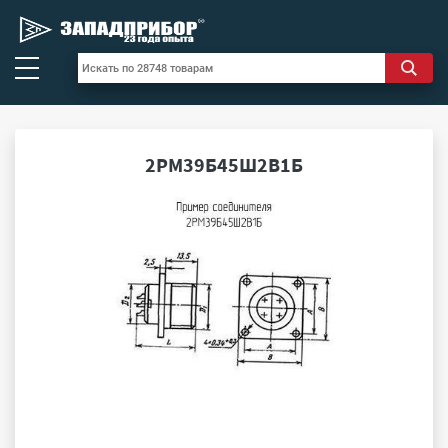
2РМ39Б45Ш2В1Б