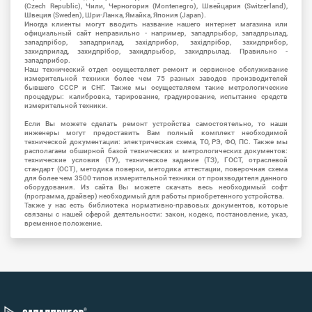
(Czech Republic), Чили, Черногория (Montenegro), Швейцария (Switzerland),
Швеция (Sweden), Шри-Ланка, Ямайка, Япония (Japan).
Иногда клиенты могут вводить название нашего интернет магазина или
официальный сайт неправильно - например, западпрыбор, западпрылад,
западпрібор, западприлад, західприбор, західпрібор, захидприбор,
захидприлад, захидпрібор, захидпрыбор, захидпрылад. Правильно -
западприбор.
Наш технический отдел осуществляет ремонт и сервисное обслуживание
измерительной техники более чем 75 разных заводов производителей
бывшего СССР и СНГ. Также мы осуществляем такие метрологические
процедуры: калибровка, тарирование, градуирование, испытание средств
измерительной техники.
Если Вы можете сделать ремонт устройства самостоятельно, то наши
инженеры могут предоставить Вам полный комплект необходимой
технической документации: электрическая схема, ТО, РЭ, ФО, ПС. Также мы
располагаем обширной базой технических и метрологических документов:
технические условия (ТУ), техническое задание (ТЗ), ГОСТ, отраслевой
стандарт (ОСТ), методика поверки, методика аттестации, поверочная схема
для более чем 3500 типов измерительной техники от производителя данного
оборудования. Из сайта Вы можете скачать весь необходимый софт
(программа, драйвер) необходимый для работы приобретенного устройства.
Также у нас есть библиотека нормативно-правовых документов, которые
связаны с нашей сферой деятельности: закон, кодекс, постановление, указ,
временное положение.