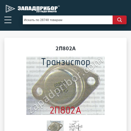
2П802А