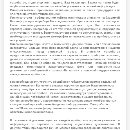
устройство, индикатор или изделие. Ваш отзыв при Вашем согласии будет
опубликован на официальном сайте без указания контактной информации.
Интернет-магазин принимаем активное участие в таких процедурах как
электронные торги, тендер, аукцион.
При отсутствии на официальном сайте в техническом описании необходимой
Вам информации о приборе Вы всегда можете обратиться к нам за помощью.
Наши квалифицированные менеджеры уточнят для Вас технические
характеристики на прибор из его технической документации: инструкция по
эксплуатации, паспорт, формуляр, руководство по эксплуатации, схемы. При
необходимости мы сделаем фотографии интересующего вас прибора, стенда
или устройства.
Описание на приборы взято с технической документации или с технической
литературы. Большинство фото изделий сделаны непосредственно нашими
специалистами перед отгрузкой товара. В описании устройства
предоставлены основные технические характеристики приборов: номинал,
диапазон измерения, класс точности, шкала, напряжение питания, габариты
(размер), вес. Если на сайте Вы увидели несоответствие названия прибора
(модель) техническим характеристикам, фото или прикрепленным
документам - сообщите об этом нам - Вы получите полезный подарок вместе
с покупаемым прибором.
При необходимости, уточнить общий вес и габариты или размер отдельной
части измерителя Вы можете в нашем сервисном центре. Наши инженеры
помогут подобрать полный аналог или наиболее подходящую замену на
интересующий вас прибор. Все аналоги и замена будут протестированы в
одной с наших лабораторий на полное соответствие Вашим требованиям.
Основная особенность нашего интернет магазина проведение объективных
консультаций при выборе необходимого оборудования. У нас работают
около 20 высококвалифицированных специалистов, которые готовы
ответить на все ваши вопросы.
В технической документации на каждый прибор или изделие указывается
информация по перечню и количеству содержания драгметаллов. В
документации приводится точная масса в граммах содержания драгоценных