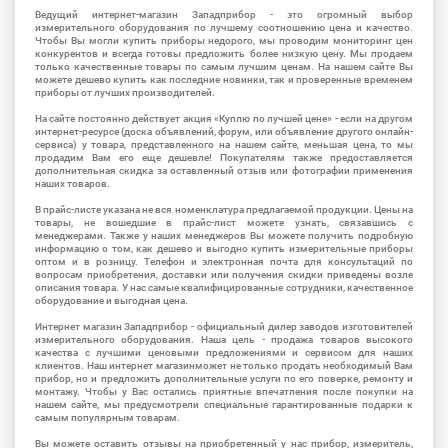
Ведущий интернет-магазин Западприбор - это огромный выбор
измерительного оборудования по лучшему соотношению цена и качество.
Чтобы Вы могли купить приборы недорого, мы проводим мониторинг цен
конкурентов и всегда готовы предложить более низкую цену. Мы продаем
только качественные товары по самым лучшим ценам. На нашем сайте Вы
можете дешево купить как последние новинки, так и проверенные временем
приборы от лучших производителей.
На сайте постоянно действует акция «Куплю по лучшей цене» - если на другом
интернет-ресурсе (доска объявлений, форум, или объявление другого онлайн-
сервиса) у товара, представленного на нашем сайте, меньшая цена, то мы
продадим Вам его еще дешевле! Покупателям также предоставляется
дополнительная скидка за оставленный отзыв или фотографии применения
наших товаров.
В прайс-листе указана не вся номенклатура предлагаемой продукции. Цены на
товары, не вошедшие в прайс-лист можете узнать, связавшись с
менеджерами. Также у наших менеджеров Вы можете получить подробную
информацию о том, как дешево и выгодно купить измерительные приборы
оптом и в розницу. Телефон и электронная почта для консультаций по
вопросам приобретения, доставки или получения скидки приведены возле
описания товара. У нас самые квалифицированные сотрудники, качественное
оборудование и выгодная цена.
Интернет магазин Западприбор - официальный дилер заводов изготовителей
измерительного оборудования. Наша цель - продажа товаров высокого
качества с лучшими ценовыми предложениями и сервисом для наших
клиентов. Наш интернет магазинможет не только продать необходимый Вам
прибор, но и предложить дополнительные услуги по его поверке, ремонту и
монтажу. Чтобы у Вас остались приятные впечатления после покупки на
нашем сайте, мы предусмотрели специальные гарантированные подарки к
самым популярным товарам.
Вы можете оставить отзывы на приобретенный у нас прибор, измеритель,