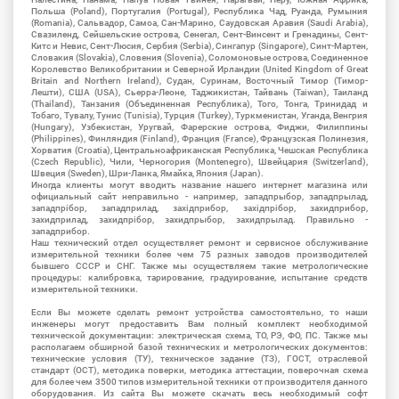
Польша (Poland), Португалия (Portugal), Республика Чад, Руанда, Румыния
(Romania), Сальвадор, Самоа, Сан-Марино, Саудовская Аравия (Saudi Arabia),
Свазиленд, Сейшельские острова, Сенегал, Сент-Винсент и Гренадины, Сент-
Китс и Невис, Сент-Люсия, Сербия (Serbia), Сингапур (Singapore), Синт-Мартен,
Словакия (Slovakia), Словения (Slovenia), Соломоновые острова, Соединенное
Королевство Великобритании и Северной Ирландии (United Kingdom of Great
Britain and Northern Ireland), Судан, Суринам, Восточный Тимор (Тимор-
Лешти), США (USA), Сьерра-Леоне, Таджикистан, Тайвань (Taiwan), Таиланд
(Thailand), Танзания (Объединенная Республика), Того, Тонга, Тринидад и
Тобаго, Тувалу, Тунис (Tunisia), Турция (Turkey), Туркменистан, Уганда, Венгрия
(Hungary), Узбекистан, Уругвай, Фарерские острова, Фиджи, Филиппины
(Philippines), Финляндия (Finland), Франция (France), Французская Полинезия,
Хорватия (Croatia), Центральноафриканская Республика, Чешская Республика
(Czech Republic), Чили, Черногория (Montenegro), Швейцария (Switzerland),
Швеция (Sweden), Шри-Ланка, Ямайка, Япония (Japan).
Иногда клиенты могут вводить название нашего интернет магазина или
официальный сайт неправильно - например, западпрыбор, западпрылад,
западпрібор, западприлад, західприбор, західпрібор, захидприбор,
захидприлад, захидпрібор, захидпрыбор, захидпрылад. Правильно -
западприбор.
Наш технический отдел осуществляет ремонт и сервисное обслуживание
измерительной техники более чем 75 разных заводов производителей
бывшего СССР и СНГ. Также мы осуществляем такие метрологические
процедуры: калибровка, тарирование, градуирование, испытание средств
измерительной техники.
Если Вы можете сделать ремонт устройства самостоятельно, то наши
инженеры могут предоставить Вам полный комплект необходимой
технической документации: электрическая схема, ТО, РЭ, ФО, ПС. Также мы
располагаем обширной базой технических и метрологических документов:
технические условия (ТУ), техническое задание (ТЗ), ГОСТ, отраслевой
стандарт (ОСТ), методика поверки, методика аттестации, поверочная схема
для более чем 3500 типов измерительной техники от производителя данного
оборудования. Из сайта Вы можете скачать весь необходимый софт