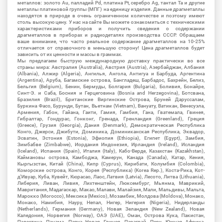
металлов: золото Au, палладий Pd, платина Pt, серебро Ag, тантал Ta и другие
металлы платиновой группы (МПГ) на единицу изделия. Данные драгметаллы
находятся в природе в очень ограниченном количестве и поэтому имеют
столь высокую цену. У нас на сайте Вы можете ознакомиться с техническими
характеристиками приборов и получить сведения о содержании
драгметаллов в приборах и радиодеталях производства СССР. Обращаем
ваше внимание, что часто реальное содержание драгметаллов на 10-25%
отличается от справочного в меньшую сторону! Цена драгметаллов будет
зависить от их ценности и массы в граммах.
Мы предлагаем быструю международную доставку практически во все
страны мира: Австралия (Australia), Австрия (Austria), Азербайджан, Албания
(Albania), Алжир (Algeria), Ангилья, Ангола, Антигуа и Барбуда, Аргентина
(Argentina), Аруба, Багамские острова, Бангладеш, Барбадос, Бахрейн, Белиз,
Бельгия (Belgium), Бенин, Бермуды, Болгария (Bulgaria), Боливия, Бонайре,
Синт-Э. и Саба, Босния и Герцеговина (Bosnia and Herzegovina), Ботсвана,
Бразилия (Brazil), Британские Виргинские Острова, Бруней Даруссалам,
Буркина Фасо, Бурунди, Бутан, Вьетнам (Vietnam), Вануату, Ватикан, Венесуэла,
Армения, Габон, Гайана, Гаити, Гамия, Гамбия, Гана, Гватемала, Гвинея,
Гибралтар, Гондурас, Гонконг, Гренада, Гренландия (Greenland), Греция
(Greece), Грузия (Georgia), Дания (Denmark), Демократическая Республика
Конго, Джерси, Джибути, Доминика, Доминиканская Республика, Эквадор,
Эсватин, Эстония (Estonia), Эфиопия (Ethiopia), Египет (Egypt), Замбия,
Зимбабве (Zimbabwe), Иордания Индонезия, Ирландия (Ireland), Исландия
(Iceland), Испания (Spain), Италия (Italy), Кабо-Верде, Казахстан (Kazakhstan),
Каймановы острова, Камбоджа, Камерун, Канада (Canada), Катар, Кения,
Кыргызстан, Китай (China), Кипр (Cyprus), Кирибати, Колумбия (Colombia),
Коморские острова, Конго, Корея (Республика) (Korea Rep.), Коста-Рика, Кот-
д'Ивуар, Куба, Кувейт, Кюрасао, Лаос, Латвия (Latvia), Лесото, Литва (Lithuania),
Либерия, Ливан, Ливия, Лихтенштейн, Люксембург, Мьянма, Маврикий,
Мавритания, Мадагаскар, Макао, Малави, Малайзия, Мали, Мальдивы, Мальта,
Марокко (Morocco), Мексика (Mexico), Мозамбик, Молдова (Moldova), Монако,
Монако, Намибия, Науру, Непал, Нигер, Нигерия (Nigeria), Нидерланды
(Netherlands), Германия (Germany), Новая Зеландия (New Zealand), Новая
Каледония, Норвегия (Norway), ОАЭ (UAE), Оман, Острова Кука, Пакистан,
Палестина, Панама, Папуа Новая Гвинея, Парагвай, Перу, Южная Африка,