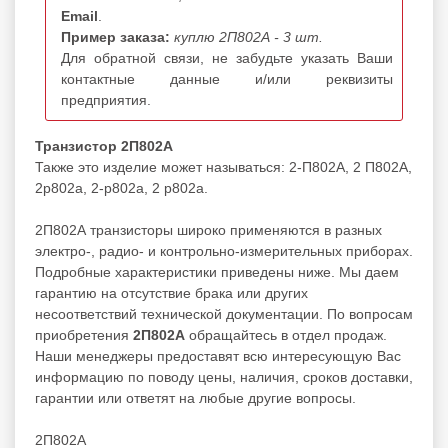
Email
.
Пример заказа:
куплю 2П802А - 3 шт.
Для обратной связи, не забудьте указать Ваши
контактные данные и/или реквизиты
предприятия.
Транзистор 2П802А
Также это изделие может называться: 2-П802А, 2 П802А,
2p802a, 2-p802a, 2 p802a.
2П802А транзисторы широко применяются в разных
электро-, радио- и контрольно-измерительных приборах.
Подробные характеристики приведены ниже. Мы даем
гарантию на отсутствие брака или других
несоответствий технической документации. По вопросам
приобретения
2П802А
обращайтесь в отдел продаж.
Наши менеджеры предоставят всю интересующую Вас
информацию по поводу цены, наличия, сроков доставки,
гарантии или ответят на любые другие вопросы.
2П802А