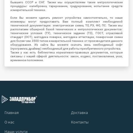
бывшего СССР и СНГ. Также мы осуществляем такие метрологические
процедуры: калибровка, тарирование, градуирование, испытание средств
измерительной техники.
Если Вы можете сделать ремонт устройства самостоятельно, то наши
инженеры могут предоставить Вам полный комплект необходимой
технической документации: электрическая схема, ТО, РЭ, ФО, ПС. Также мы
располагаем обширной базой технических и метрологических документов:
технические условия (ТУ), техническое задание (ТЗ), ГОСТ, отраслевой
стандарт (ОСТ), методика поверки, методика аттестации, поверочная схема
для более чем 3500 типов измерительной техники от производителя данного
оборудования. Из сайта Вы можете скачать весь необходимый софт
(программа, драйвер) необходимый для работы приобретенного устройства.
Также у нас есть библиотека нормативно-правовых документов, которые
связаны с нашей сферой деятельности: закон, кодекс, постановление, указ,
временное положение.
Главная
Доставка
О нас
Контакты
Наши услуги