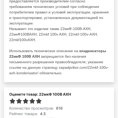
предоставляется производителем согласно
требованиям технических условий при соблюдении
потребителем правил и условий эксплуатации, хранения
и транспортировки, установленных документацией по
эксплуатации.
Называют это изделие также 22мкФ-100В-AXH,
22мкФ100ВAXH, 22mkf 100v AXH, 22mkf-100v-AXH,
22mkf100vAXH.
Использовать техническое описание на
конденсаторы
22мкФ 100В AXH
запрещается без наличия
письменного разрешения правообладателя; указание
ссылки на данную страницу zapadpribor.com/22mkf-100v-
axh-kondensator/ обязательно.
Оцените товар: 22мкФ 100В AXH
Количество просмотров:
616
Рейтинг товара:
4.5