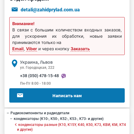
detali@zahidprylad.com.ua
Внимание!
В связи с большим количеством входных заказов,
для ускорения их обработки, новые заявки
принимаются только на
Email
,
Viber
и через кнопку
Заказать
Украина, Львов
ул. Городоцкая, 222
+38 (050) 478-15-48
Пн-Пт 8:00 - 18:00
Написать нам
Радиокомпоненты и радиодетали
конденсаторы (К10-, К50-, К52-, К53-, К73- и другие)
конденсаторы разные (К10, К15У, К40, К50, К73, КВИ, КМ, КТ4
и другие)