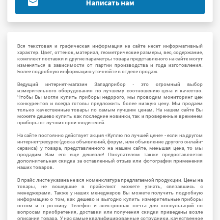
Написать нам
Вся текстовая и графическая информация на сайте несет информативный
характер. Цвет, оттенок, материал, геометрические размеры, вес, содержание,
комплект поставки и другие параметры товара представленого на сайте могут
изменяться в зависимости от партии производства и года изготовления.
Более подробную информацию уточняйте в отделе продаж.
Ведущий интернет-магазин Западприбор - это огромный выбор
измерительного оборудования по лучшему соотношению цена и качество.
Чтобы Вы могли купить приборы недорого, мы проводим мониторинг цен
конкурентов и всегда готовы предложить более низкую цену. Мы продаем
только качественные товары по самым лучшим ценам. На нашем сайте Вы
можете дешево купить как последние новинки, так и проверенные временем
приборы от лучших производителей.
На сайте постоянно действует акция «Куплю по лучшей цене» - если на другом
интернет-ресурсе (доска объявлений, форум, или объявление другого онлайн-
сервиса) у товара, представленного на нашем сайте, меньшая цена, то мы
продадим Вам его еще дешевле! Покупателям также предоставляется
дополнительная скидка за оставленный отзыв или фотографии применения
наших товаров.
В прайс-листе указана не вся номенклатура предлагаемой продукции. Цены на
товары, не вошедшие в прайс-лист можете узнать, связавшись с
менеджерами. Также у наших менеджеров Вы можете получить подробную
информацию о том, как дешево и выгодно купить измерительные приборы
оптом и в розницу. Телефон и электронная почта для консультаций по
вопросам приобретения, доставки или получения скидки приведены возле
описания товара. У нас самые квалифицированные сотрудники, качественное