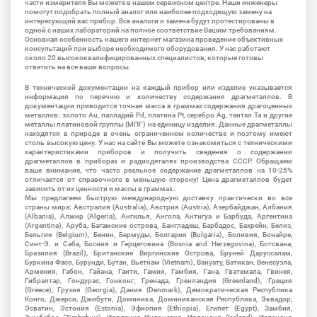
части измерителя Вы можете в нашем сервисном центре. Наши инженеры
помогут подобрать полный аналог или наиболее подходящую замену на
интересующий вас прибор. Все аналоги и замена будут протестированы в
одной с наших лабораторий на полное соответствие Вашим требованиям.
Основная особенность нашего интернет магазина проведение объективных
консультаций при выборе необходимого оборудования. У нас работают
около 20 высококвалифицированных специалистов, которые готовы
ответить на все ваши вопросы.
В технической документации на каждый прибор или изделие указывается
информация по перечню и количеству содержания драгметаллов. В
документации приводится точная масса в граммах содержания драгоценных
металлов: золото Au, палладий Pd, платина Pt, серебро Ag, тантал Ta и другие
металлы платиновой группы (МПГ) на единицу изделия. Данные драгметаллы
находятся в природе в очень ограниченном количестве и поэтому имеют
столь высокую цену. У нас на сайте Вы можете ознакомиться с техническими
характеристиками приборов и получить сведения о содержании
драгметаллов в приборах и радиодеталях производства СССР. Обращаем
ваше внимание, что часто реальное содержание драгметаллов на 10-25%
отличается от справочного в меньшую сторону! Цена драгметаллов будет
зависить от их ценности и массы в граммах.
Мы предлагаем быструю международную доставку практически во все
страны мира: Австралия (Australia), Австрия (Austria), Азербайджан, Албания
(Albania), Алжир (Algeria), Ангилья, Ангола, Антигуа и Барбуда, Аргентина
(Argentina), Аруба, Багамские острова, Бангладеш, Барбадос, Бахрейн, Белиз,
Бельгия (Belgium), Бенин, Бермуды, Болгария (Bulgaria), Боливия, Бонайре,
Синт-Э. и Саба, Босния и Герцеговина (Bosnia and Herzegovina), Ботсвана,
Бразилия (Brazil), Британские Виргинские Острова, Бруней Даруссалам,
Буркина Фасо, Бурунди, Бутан, Вьетнам (Vietnam), Вануату, Ватикан, Венесуэла,
Армения, Габон, Гайана, Гаити, Гамия, Гамбия, Гана, Гватемала, Гвинея,
Гибралтар, Гондурас, Гонконг, Гренада, Гренландия (Greenland), Греция
(Greece), Грузия (Georgia), Дания (Denmark), Демократическая Республика
Конго, Джерси, Джибути, Доминика, Доминиканская Республика, Эквадор,
Эсватин, Эстония (Estonia), Эфиопия (Ethiopia), Египет (Egypt), Замбия,