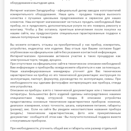
оборудование и выгодная цена.
Интернет магазин Западприбор - официальный дилер заводов изготовителей
измерительного оборудования. Наша цель - продажа товаров высокого
качества с лучшими ценовыми предложениями и сервисом для наших
клиентов. Наш интернет магазинможет не только продать необходимый Вам
прибор, но и предложить дополнительные услуги по его поверке, ремонту и
монтажу. Чтобы у Вас остались приятные впечатления после покупки на
нашем сайте, мы предусмотрели специальные гарантированные подарки к
самым популярным товарам.
Вы можете оставить отзывы на приобретенный у нас прибор, измеритель,
устройство, индикатор или изделие. Ваш отзыв при Вашем согласии будет
опубликован на официальном сайте без указания контактной информации.
Интернет-магазин принимаем активное участие в таких процедурах как
электронные торги, тендер, аукцион.
При отсутствии на официальном сайте в техническом описании необходимой
Вам информации о приборе Вы всегда можете обратиться к нам за помощью.
Наши квалифицированные менеджеры уточнят для Вас технические
характеристики на прибор из его технической документации: инструкция по
эксплуатации, паспорт, формуляр, руководство по эксплуатации, схемы. При
необходимости мы сделаем фотографии интересующего вас прибора, стенда
или устройства.
Описание на приборы взято с технической документации или с технической
литературы. Большинство фото изделий сделаны непосредственно нашими
специалистами перед отгрузкой товара. В описании устройства
предоставлены основные технические характеристики приборов: номинал,
диапазон измерения, класс точности, шкала, напряжение питания, габариты
(размер), вес. Если на сайте Вы увидели несоответствие названия прибора
(модель) техническим характеристикам, фото или прикрепленным
документам - сообщите об этом нам - Вы получите полезный подарок вместе
с покупаемым прибором.
При необходимости, уточнить общий вес и габариты или размер отдельной