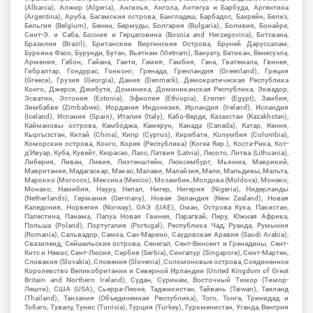
(Albania), Алжир (Algeria), Ангилья, Ангола, Антигуа и Барбуда, Аргентина
(Argentina), Аруба, Багамские острова, Бангладеш, Барбадос, Бахрейн, Белиз,
Бельгия (Belgium), Бенин, Бермуды, Болгария (Bulgaria), Боливия, Бонайре,
Синт-Э. и Саба, Босния и Герцеговина (Bosnia and Herzegovina), Ботсвана,
Бразилия (Brazil), Британские Виргинские Острова, Бруней Даруссалам,
Буркина Фасо, Бурунди, Бутан, Вьетнам (Vietnam), Вануату, Ватикан, Венесуэла,
Армения, Габон, Гайана, Гаити, Гамия, Гамбия, Гана, Гватемала, Гвинея,
Гибралтар, Гондурас, Гонконг, Гренада, Гренландия (Greenland), Греция
(Greece), Грузия (Georgia), Дания (Denmark), Демократическая Республика
Конго, Джерси, Джибути, Доминика, Доминиканская Республика, Эквадор,
Эсватин, Эстония (Estonia), Эфиопия (Ethiopia), Египет (Egypt), Замбия,
Зимбабве (Zimbabwe), Иордания Индонезия, Ирландия (Ireland), Исландия
(Iceland), Испания (Spain), Италия (Italy), Кабо-Верде, Казахстан (Kazakhstan),
Каймановы острова, Камбоджа, Камерун, Канада (Canada), Катар, Кения,
Кыргызстан, Китай (China), Кипр (Cyprus), Кирибати, Колумбия (Colombia),
Коморские острова, Конго, Корея (Республика) (Korea Rep.), Коста-Рика, Кот-
д'Ивуар, Куба, Кувейт, Кюрасао, Лаос, Латвия (Latvia), Лесото, Литва (Lithuania),
Либерия, Ливан, Ливия, Лихтенштейн, Люксембург, Мьянма, Маврикий,
Мавритания, Мадагаскар, Макао, Малави, Малайзия, Мали, Мальдивы, Мальта,
Марокко (Morocco), Мексика (Mexico), Мозамбик, Молдова (Moldova), Монако,
Монако, Намибия, Науру, Непал, Нигер, Нигерия (Nigeria), Нидерланды
(Netherlands), Германия (Germany), Новая Зеландия (New Zealand), Новая
Каледония, Норвегия (Norway), ОАЭ (UAE), Оман, Острова Кука, Пакистан,
Палестина, Панама, Папуа Новая Гвинея, Парагвай, Перу, Южная Африка,
Польша (Poland), Португалия (Portugal), Республика Чад, Руанда, Румыния
(Romania), Сальвадор, Самоа, Сан-Марино, Саудовская Аравия (Saudi Arabia),
Свазиленд, Сейшельские острова, Сенегал, Сент-Винсент и Гренадины, Сент-
Китс и Невис, Сент-Люсия, Сербия (Serbia), Сингапур (Singapore), Синт-Мартен,
Словакия (Slovakia), Словения (Slovenia), Соломоновые острова, Соединенное
Королевство Великобритании и Северной Ирландии (United Kingdom of Great
Britain and Northern Ireland), Судан, Суринам, Восточный Тимор (Тимор-
Лешти), США (USA), Сьерра-Леоне, Таджикистан, Тайвань (Taiwan), Таиланд
(Thailand), Танзания (Объединенная Республика), Того, Тонга, Тринидад и
Тобаго, Тувалу, Тунис (Tunisia), Турция (Turkey), Туркменистан, Уганда, Венгрия