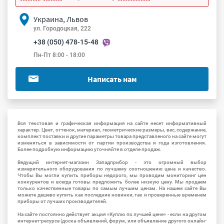
Украина, Львов
ул. Городоцкая, 222
+38 (050) 478-15-48
Пн-Пт 8:00 - 18:00
Написать нам
Вся текстовая и графическая информация на сайте несет информативный
характер. Цвет, оттенок, материал, геометрические размеры, вес, содержание,
комплект поставки и другие параметры товара представленого на сайте могут
изменяться в зависимости от партии производства и года изготовления.
Более подробную информацию уточняйте в отделе продаж.
Ведущий интернет-магазин Западприбор - это огромный выбор
измерительного оборудования по лучшему соотношению цена и качество.
Чтобы Вы могли купить приборы недорого, мы проводим мониторинг цен
конкурентов и всегда готовы предложить более низкую цену. Мы продаем
только качественные товары по самым лучшим ценам. На нашем сайте Вы
можете дешево купить как последние новинки, так и проверенные временем
приборы от лучших производителей.
На сайте постоянно действует акция «Куплю по лучшей цене» - если на другом
интернет-ресурсе (доска объявлений, форум, или объявление другого онлайн-