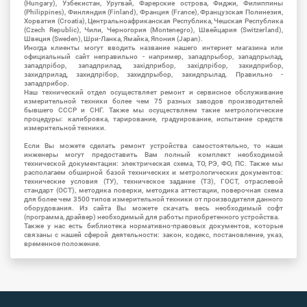
(Hungary), Узбекистан, Уругвай, Фарерские острова, Фиджи, Филиппины
(Philippines), Финляндия (Finland), Франция (France), Французская Полинезия,
Хорватия (Croatia), Центральноафриканская Республика, Чешская Республика
(Czech Republic), Чили, Черногория (Montenegro), Швейцария (Switzerland),
Швеция (Sweden), Шри-Ланка, Ямайка, Япония (Japan).
Иногда клиенты могут вводить название нашего интернет магазина или
официальный сайт неправильно - например, западпрыбор, западпрылад,
западпрібор, западприлад, західприбор, західпрібор, захидприбор,
захидприлад, захидпрібор, захидпрыбор, захидпрылад. Правильно -
западприбор.
Наш технический отдел осуществляет ремонт и сервисное обслуживание
измерительной техники более чем 75 разных заводов производителей
бывшего СССР и СНГ. Также мы осуществляем такие метрологические
процедуры: калибровка, тарирование, градуирование, испытание средств
измерительной техники.
Если Вы можете сделать ремонт устройства самостоятельно, то наши
инженеры могут предоставить Вам полный комплект необходимой
технической документации: электрическая схема, ТО, РЭ, ФО, ПС. Также мы
располагаем обширной базой технических и метрологических документов:
технические условия (ТУ), техническое задание (ТЗ), ГОСТ, отраслевой
стандарт (ОСТ), методика поверки, методика аттестации, поверочная схема
для более чем 3500 типов измерительной техники от производителя данного
оборудования. Из сайта Вы можете скачать весь необходимый софт
(программа, драйвер) необходимый для работы приобретенного устройства.
Также у нас есть библиотека нормативно-правовых документов, которые
связаны с нашей сферой деятельности: закон, кодекс, постановление, указ,
временное положение.