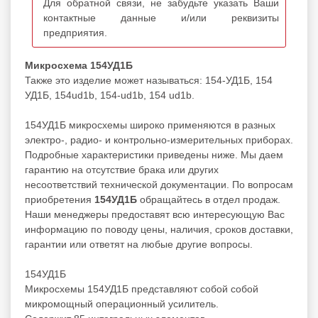
Для обратной связи, не забудьте указать Ваши
контактные данные и/или реквизиты
предприятия.
Микросхема 154УД1Б
Также это изделие может называться: 154-УД1Б, 154
УД1Б, 154ud1b, 154-ud1b, 154 ud1b.
154УД1Б микросхемы широко применяются в разных
электро-, радио- и контрольно-измерительных приборах.
Подробные характеристики приведены ниже. Мы даем
гарантию на отсутствие брака или других
несоответствий технической документации. По вопросам
приобретения
154УД1Б
обращайтесь в отдел продаж.
Наши менеджеры предоставят всю интересующую Вас
информацию по поводу цены, наличия, сроков доставки,
гарантии или ответят на любые другие вопросы.
154УД1Б
Микросхемы 154УД1Б представляют собой собой
микромощный операционный усилитель.