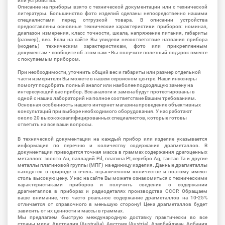
или устройства.
Описание на приборы взято с технической документации или с технической
литературы. Большинство фото изделий сделаны непосредственно нашими
специалистами перед отгрузкой товара. В описании устройства
предоставлены основные технические характеристики приборов: номинал,
диапазон измерения, класс точности, шкала, напряжение питания, габариты
(размер), вес. Если на сайте Вы увидели несоответствие названия прибора
(модель) техническим характеристикам, фото или прикрепленным
документам - сообщите об этом нам - Вы получите полезный подарок вместе
с покупаемым прибором.
При необходимости, уточнить общий вес и габариты или размер отдельной
части измерителя Вы можете в нашем сервисном центре. Наши инженеры
помогут подобрать полный аналог или наиболее подходящую замену на
интересующий вас прибор. Все аналоги и замена будут протестированы в
одной с наших лабораторий на полное соответствие Вашим требованиям.
Основная особенность нашего интернет магазина проведение объективных
консультаций при выборе необходимого оборудования. У нас работают
около 20 высококвалифицированных специалистов, которые готовы
ответить на все ваши вопросы.
В технической документации на каждый прибор или изделие указывается
информация по перечню и количеству содержания драгметаллов. В
документации приводится точная масса в граммах содержания драгоценных
металлов: золото Au, палладий Pd, платина Pt, серебро Ag, тантал Ta и другие
металлы платиновой группы (МПГ) на единицу изделия. Данные драгметаллы
находятся в природе в очень ограниченном количестве и поэтому имеют
столь высокую цену. У нас на сайте Вы можете ознакомиться с техническими
характеристиками приборов и получить сведения о содержании
драгметаллов в приборах и радиодеталях производства СССР. Обращаем
ваше внимание, что часто реальное содержание драгметаллов на 10-25%
отличается от справочного в меньшую сторону! Цена драгметаллов будет
зависить от их ценности и массы в граммах.
Мы предлагаем быструю международную доставку практически во все
страны мира: Австралия (Australia), Австрия (Austria), Азербайджан, Албания