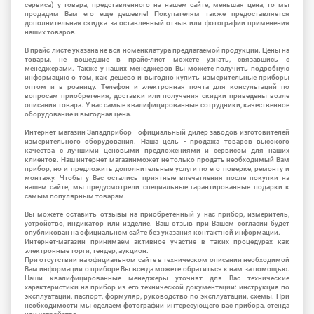
сервиса) у товара, представленного на нашем сайте, меньшая цена, то мы
продадим Вам его еще дешевле! Покупателям также предоставляется
дополнительная скидка за оставленный отзыв или фотографии применения
наших товаров.
В прайс-листе указана не вся номенклатура предлагаемой продукции. Цены на
товары, не вошедшие в прайс-лист можете узнать, связавшись с
менеджерами. Также у наших менеджеров Вы можете получить подробную
информацию о том, как дешево и выгодно купить измерительные приборы
оптом и в розницу. Телефон и электронная почта для консультаций по
вопросам приобретения, доставки или получения скидки приведены возле
описания товара. У нас самые квалифицированные сотрудники, качественное
оборудование и выгодная цена.
Интернет магазин Западприбор - официальный дилер заводов изготовителей
измерительного оборудования. Наша цель - продажа товаров высокого
качества с лучшими ценовыми предложениями и сервисом для наших
клиентов. Наш интернет магазинможет не только продать необходимый Вам
прибор, но и предложить дополнительные услуги по его поверке, ремонту и
монтажу. Чтобы у Вас остались приятные впечатления после покупки на
нашем сайте, мы предусмотрели специальные гарантированные подарки к
самым популярным товарам.
Вы можете оставить отзывы на приобретенный у нас прибор, измеритель,
устройство, индикатор или изделие. Ваш отзыв при Вашем согласии будет
опубликован на официальном сайте без указания контактной информации.
Интернет-магазин принимаем активное участие в таких процедурах как
электронные торги, тендер, аукцион.
При отсутствии на официальном сайте в техническом описании необходимой
Вам информации о приборе Вы всегда можете обратиться к нам за помощью.
Наши квалифицированные менеджеры уточнят для Вас технические
характеристики на прибор из его технической документации: инструкция по
эксплуатации, паспорт, формуляр, руководство по эксплуатации, схемы. При
необходимости мы сделаем фотографии интересующего вас прибора, стенда