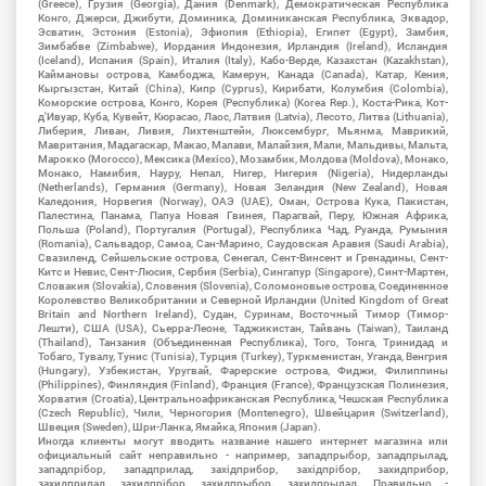
(Greece), Грузия (Georgia), Дания (Denmark), Демократическая Республика
Конго, Джерси, Джибути, Доминика, Доминиканская Республика, Эквадор,
Эсватин, Эстония (Estonia), Эфиопия (Ethiopia), Египет (Egypt), Замбия,
Зимбабве (Zimbabwe), Иордания Индонезия, Ирландия (Ireland), Исландия
(Iceland), Испания (Spain), Италия (Italy), Кабо-Верде, Казахстан (Kazakhstan),
Каймановы острова, Камбоджа, Камерун, Канада (Canada), Катар, Кения,
Кыргызстан, Китай (China), Кипр (Cyprus), Кирибати, Колумбия (Colombia),
Коморские острова, Конго, Корея (Республика) (Korea Rep.), Коста-Рика, Кот-
д'Ивуар, Куба, Кувейт, Кюрасао, Лаос, Латвия (Latvia), Лесото, Литва (Lithuania),
Либерия, Ливан, Ливия, Лихтенштейн, Люксембург, Мьянма, Маврикий,
Мавритания, Мадагаскар, Макао, Малави, Малайзия, Мали, Мальдивы, Мальта,
Марокко (Morocco), Мексика (Mexico), Мозамбик, Молдова (Moldova), Монако,
Монако, Намибия, Науру, Непал, Нигер, Нигерия (Nigeria), Нидерланды
(Netherlands), Германия (Germany), Новая Зеландия (New Zealand), Новая
Каледония, Норвегия (Norway), ОАЭ (UAE), Оман, Острова Кука, Пакистан,
Палестина, Панама, Папуа Новая Гвинея, Парагвай, Перу, Южная Африка,
Польша (Poland), Португалия (Portugal), Республика Чад, Руанда, Румыния
(Romania), Сальвадор, Самоа, Сан-Марино, Саудовская Аравия (Saudi Arabia),
Свазиленд, Сейшельские острова, Сенегал, Сент-Винсент и Гренадины, Сент-
Китс и Невис, Сент-Люсия, Сербия (Serbia), Сингапур (Singapore), Синт-Мартен,
Словакия (Slovakia), Словения (Slovenia), Соломоновые острова, Соединенное
Королевство Великобритании и Северной Ирландии (United Kingdom of Great
Britain and Northern Ireland), Судан, Суринам, Восточный Тимор (Тимор-
Лешти), США (USA), Сьерра-Леоне, Таджикистан, Тайвань (Taiwan), Таиланд
(Thailand), Танзания (Объединенная Республика), Того, Тонга, Тринидад и
Тобаго, Тувалу, Тунис (Tunisia), Турция (Turkey), Туркменистан, Уганда, Венгрия
(Hungary), Узбекистан, Уругвай, Фарерские острова, Фиджи, Филиппины
(Philippines), Финляндия (Finland), Франция (France), Французская Полинезия,
Хорватия (Croatia), Центральноафриканская Республика, Чешская Республика
(Czech Republic), Чили, Черногория (Montenegro), Швейцария (Switzerland),
Швеция (Sweden), Шри-Ланка, Ямайка, Япония (Japan).
Иногда клиенты могут вводить название нашего интернет магазина или
официальный сайт неправильно - например, западпрыбор, западпрылад,
западпрібор, западприлад, західприбор, західпрібор, захидприбор,
захидприлад, захидпрібор, захидпрыбор, захидпрылад. Правильно -