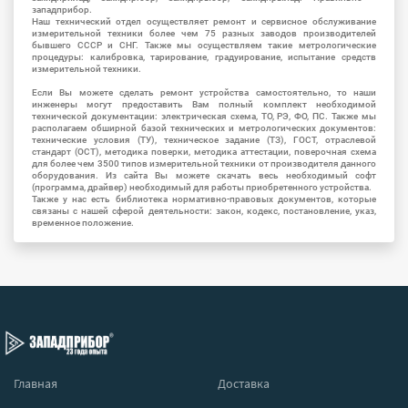
западприбор.
Наш технический отдел осуществляет ремонт и сервисное обслуживание
измерительной техники более чем 75 разных заводов производителей
бывшего СССР и СНГ. Также мы осуществляем такие метрологические
процедуры: калибровка, тарирование, градуирование, испытание средств
измерительной техники.
Если Вы можете сделать ремонт устройства самостоятельно, то наши
инженеры могут предоставить Вам полный комплект необходимой
технической документации: электрическая схема, ТО, РЭ, ФО, ПС. Также мы
располагаем обширной базой технических и метрологических документов:
технические условия (ТУ), техническое задание (ТЗ), ГОСТ, отраслевой
стандарт (ОСТ), методика поверки, методика аттестации, поверочная схема
для более чем 3500 типов измерительной техники от производителя данного
оборудования. Из сайта Вы можете скачать весь необходимый софт
(программа, драйвер) необходимый для работы приобретенного устройства.
Также у нас есть библиотека нормативно-правовых документов, которые
связаны с нашей сферой деятельности: закон, кодекс, постановление, указ,
временное положение.
Главная
Доставка