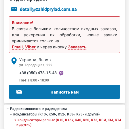
detali@zahidprylad.com.ua
Внимание!
В связи с большим количеством входных заказов,
для ускорения их обработки, новые заявки
принимаются только на
Email
,
Viber
и через кнопку
Заказать
Украина, Львов
ул. Городоцкая, 222
+38 (050) 478-15-48
Пн-Пт 8:00 - 18:00
Написать нам
Радиокомпоненты и радиодетали
конденсаторы (К10-, К50-, К52-, К53-, К73- и другие)
конденсаторы разные (К10, К15У, К40, К50, К73, КВИ, КМ, КТ4
и другие)