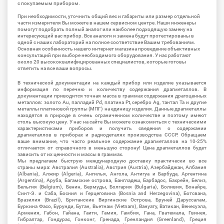
с покупаемым прибором.
При необходимости, уточнить общий вес и габариты или размер отдельной
части измерителя Вы можете в нашем сервисном центре. Наши инженеры
помогут подобрать полный аналог или наиболее подходящую замену на
интересующий вас прибор. Все аналоги и замена будут протестированы в
одной с наших лабораторий на полное соответствие Вашим требованиям.
Основная особенность нашего интернет магазина проведение объективных
консультаций при выборе необходимого оборудования. У нас работают
около 20 высококвалифицированных специалистов, которые готовы
ответить на все ваши вопросы.
В технической документации на каждый прибор или изделие указывается
информация по перечню и количеству содержания драгметаллов. В
документации приводится точная масса в граммах содержания драгоценных
металлов: золото Au, палладий Pd, платина Pt, серебро Ag, тантал Ta и другие
металлы платиновой группы (МПГ) на единицу изделия. Данные драгметаллы
находятся в природе в очень ограниченном количестве и поэтому имеют
столь высокую цену. У нас на сайте Вы можете ознакомиться с техническими
характеристиками приборов и получить сведения о содержании
драгметаллов в приборах и радиодеталях производства СССР. Обращаем
ваше внимание, что часто реальное содержание драгметаллов на 10-25%
отличается от справочного в меньшую сторону! Цена драгметаллов будет
зависить от их ценности и массы в граммах.
Мы предлагаем быструю международную доставку практически во все
страны мира: Австралия (Australia), Австрия (Austria), Азербайджан, Албания
(Albania), Алжир (Algeria), Ангилья, Ангола, Антигуа и Барбуда, Аргентина
(Argentina), Аруба, Багамские острова, Бангладеш, Барбадос, Бахрейн, Белиз,
Бельгия (Belgium), Бенин, Бермуды, Болгария (Bulgaria), Боливия, Бонайре,
Синт-Э. и Саба, Босния и Герцеговина (Bosnia and Herzegovina), Ботсвана,
Бразилия (Brazil), Британские Виргинские Острова, Бруней Даруссалам,
Буркина Фасо, Бурунди, Бутан, Вьетнам (Vietnam), Вануату, Ватикан, Венесуэла,
Армения, Габон, Гайана, Гаити, Гамия, Гамбия, Гана, Гватемала, Гвинея,
Гибралтар, Гондурас, Гонконг, Гренада, Гренландия (Greenland), Греция