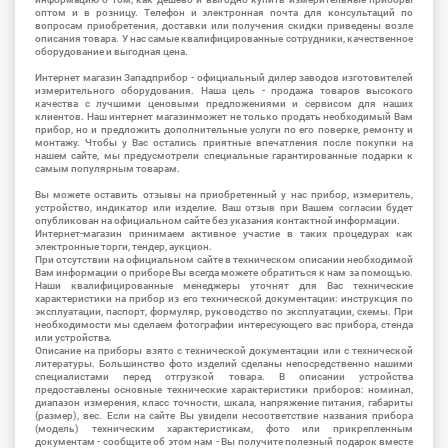
оптом и в розницу. Телефон и электронная почта для консультаций по
вопросам приобретения, доставки или получения скидки приведены возле
описания товара. У нас самые квалифицированные сотрудники, качественное
оборудование и выгодная цена.
Интернет магазин Западприбор - официальный дилер заводов изготовителей
измерительного оборудования. Наша цель - продажа товаров высокого
качества с лучшими ценовыми предложениями и сервисом для наших
клиентов. Наш интернет магазинможет не только продать необходимый Вам
прибор, но и предложить дополнительные услуги по его поверке, ремонту и
монтажу. Чтобы у Вас остались приятные впечатления после покупки на
нашем сайте, мы предусмотрели специальные гарантированные подарки к
самым популярным товарам.
Вы можете оставить отзывы на приобретенный у нас прибор, измеритель,
устройство, индикатор или изделие. Ваш отзыв при Вашем согласии будет
опубликован на официальном сайте без указания контактной информации.
Интернет-магазин принимаем активное участие в таких процедурах как
электронные торги, тендер, аукцион.
При отсутствии на официальном сайте в техническом описании необходимой
Вам информации о приборе Вы всегда можете обратиться к нам за помощью.
Наши квалифицированные менеджеры уточнят для Вас технические
характеристики на прибор из его технической документации: инструкция по
эксплуатации, паспорт, формуляр, руководство по эксплуатации, схемы. При
необходимости мы сделаем фотографии интересующего вас прибора, стенда
или устройства.
Описание на приборы взято с технической документации или с технической
литературы. Большинство фото изделий сделаны непосредственно нашими
специалистами перед отгрузкой товара. В описании устройства
предоставлены основные технические характеристики приборов: номинал,
диапазон измерения, класс точности, шкала, напряжение питания, габариты
(размер), вес. Если на сайте Вы увидели несоответствие названия прибора
(модель) техническим характеристикам, фото или прикрепленным
документам - сообщите об этом нам - Вы получите полезный подарок вместе