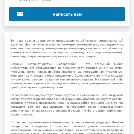
Написать нам
Вся текстовая и графическая информация на сайте несет информативный
характер. Цвет, оттенок, материал, геометрические размеры, вес, содержание,
комплект поставки и другие параметры товара представленого на сайте могут
изменяться в зависимости от партии производства и года изготовления.
Более подробную информацию уточняйте в отделе продаж.
Ведущий интернет-магазин Западприбор - это огромный выбор
измерительного оборудования по лучшему соотношению цена и качество.
Чтобы Вы могли купить приборы недорого, мы проводим мониторинг цен
конкурентов и всегда готовы предложить более низкую цену. Мы продаем
только качественные товары по самым лучшим ценам. На нашем сайте Вы
можете дешево купить как последние новинки, так и проверенные временем
приборы от лучших производителей.
На сайте постоянно действует акция «Куплю по лучшей цене» - если на другом
интернет-ресурсе (доска объявлений, форум, или объявление другого онлайн-
сервиса) у товара, представленного на нашем сайте, меньшая цена, то мы
продадим Вам его еще дешевле! Покупателям также предоставляется
дополнительная скидка за оставленный отзыв или фотографии применения
наших товаров.
В прайс-листе указана не вся номенклатура предлагаемой продукции. Цены на
товары, не вошедшие в прайс-лист можете узнать, связавшись с
менеджерами. Также у наших менеджеров Вы можете получить подробную
информацию о том, как дешево и выгодно купить измерительные приборы