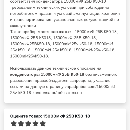
соответствия конденсатора 15000мкФ 25В К50-18
требованиям технических условий при соблюдении
потребителем правил и условий эксплуатации, хранения
и транспортирования, установленных документацией по
эксплуатации.
Также прибор может называться: 15000мкФ 25В К50 18,
15000мкФ 25В К5018, 15000мкФ-25В-К50-18,
15000мкФ25ВК50-18, 15000mkf 25v k50-18, 15000mkf
25v k50 18, 15000mkf 25v k5018, 15000mkf-25v-k50-18,
15000mkf25vk50-18.
Использовать данное техническое описание на
конденсаторы 15000мкФ 25В К50-18
без письменного
разрешения правообладателя запрещено; указание
ссылки на данную страницу zapadpribor.com/15000mkf-
25v-k50-18-kondensator/ обязательно.
Оцените товар: 15000мкФ 25В К50-18