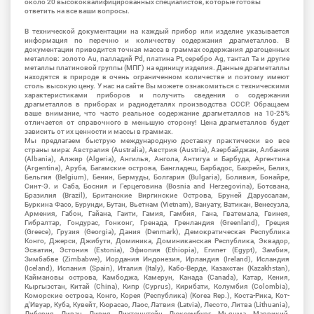
около 20 высококвалифицированных специалистов, которые готовы
ответить на все ваши вопросы.
В технической документации на каждый прибор или изделие указывается
информация по перечню и количеству содержания драгметаллов. В
документации приводится точная масса в граммах содержания драгоценных
металлов: золото Au, палладий Pd, платина Pt, серебро Ag, тантал Ta и другие
металлы платиновой группы (МПГ) на единицу изделия. Данные драгметаллы
находятся в природе в очень ограниченном количестве и поэтому имеют
столь высокую цену. У нас на сайте Вы можете ознакомиться с техническими
характеристиками приборов и получить сведения о содержании
драгметаллов в приборах и радиодеталях производства СССР. Обращаем
ваше внимание, что часто реальное содержание драгметаллов на 10-25%
отличается от справочного в меньшую сторону! Цена драгметаллов будет
зависить от их ценности и массы в граммах.
Мы предлагаем быструю международную доставку практически во все
страны мира: Австралия (Australia), Австрия (Austria), Азербайджан, Албания
(Albania), Алжир (Algeria), Ангилья, Ангола, Антигуа и Барбуда, Аргентина
(Argentina), Аруба, Багамские острова, Бангладеш, Барбадос, Бахрейн, Белиз,
Бельгия (Belgium), Бенин, Бермуды, Болгария (Bulgaria), Боливия, Бонайре,
Синт-Э. и Саба, Босния и Герцеговина (Bosnia and Herzegovina), Ботсвана,
Бразилия (Brazil), Британские Виргинские Острова, Бруней Даруссалам,
Буркина Фасо, Бурунди, Бутан, Вьетнам (Vietnam), Вануату, Ватикан, Венесуэла,
Армения, Габон, Гайана, Гаити, Гамия, Гамбия, Гана, Гватемала, Гвинея,
Гибралтар, Гондурас, Гонконг, Гренада, Гренландия (Greenland), Греция
(Greece), Грузия (Georgia), Дания (Denmark), Демократическая Республика
Конго, Джерси, Джибути, Доминика, Доминиканская Республика, Эквадор,
Эсватин, Эстония (Estonia), Эфиопия (Ethiopia), Египет (Egypt), Замбия,
Зимбабве (Zimbabwe), Иордания Индонезия, Ирландия (Ireland), Исландия
(Iceland), Испания (Spain), Италия (Italy), Кабо-Верде, Казахстан (Kazakhstan),
Каймановы острова, Камбоджа, Камерун, Канада (Canada), Катар, Кения,
Кыргызстан, Китай (China), Кипр (Cyprus), Кирибати, Колумбия (Colombia),
Коморские острова, Конго, Корея (Республика) (Korea Rep.), Коста-Рика, Кот-
д'Ивуар, Куба, Кувейт, Кюрасао, Лаос, Латвия (Latvia), Лесото, Литва (Lithuania),
Либерия, Ливан, Ливия, Лихтенштейн, Люксембург, Мьянма, Маврикий,