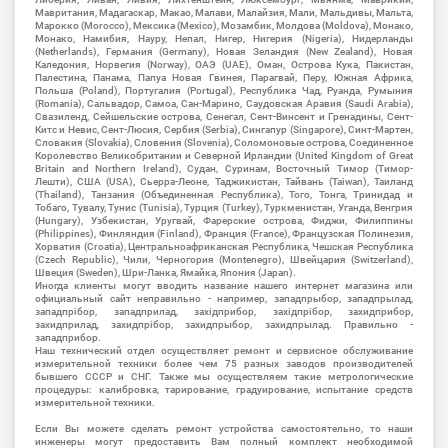
Мавритания, Мадагаскар, Макао, Малави, Малайзия, Мали, Мальдивы, Мальта,
Марокко (Morocco), Мексика (Mexico), Мозамбик, Молдова (Moldova), Монако,
Монако, Намибия, Науру, Непал, Нигер, Нигерия (Nigeria), Нидерланды
(Netherlands), Германия (Germany), Новая Зеландия (New Zealand), Новая
Каледония, Норвегия (Norway), ОАЭ (UAE), Оман, Острова Кука, Пакистан,
Палестина, Панама, Папуа Новая Гвинея, Парагвай, Перу, Южная Африка,
Польша (Poland), Португалия (Portugal), Республика Чад, Руанда, Румыния
(Romania), Сальвадор, Самоа, Сан-Марино, Саудовская Аравия (Saudi Arabia),
Свазиленд, Сейшельские острова, Сенегал, Сент-Винсент и Гренадины, Сент-
Китс и Невис, Сент-Люсия, Сербия (Serbia), Сингапур (Singapore), Синт-Мартен,
Словакия (Slovakia), Словения (Slovenia), Соломоновые острова, Соединенное
Королевство Великобритании и Северной Ирландии (United Kingdom of Great
Britain and Northern Ireland), Судан, Суринам, Восточный Тимор (Тимор-
Лешти), США (USA), Сьерра-Леоне, Таджикистан, Тайвань (Taiwan), Таиланд
(Thailand), Танзания (Объединенная Республика), Того, Тонга, Тринидад и
Тобаго, Тувалу, Тунис (Tunisia), Турция (Turkey), Туркменистан, Уганда, Венгрия
(Hungary), Узбекистан, Уругвай, Фарерские острова, Фиджи, Филиппины
(Philippines), Финляндия (Finland), Франция (France), Французская Полинезия,
Хорватия (Croatia), Центральноафриканская Республика, Чешская Республика
(Czech Republic), Чили, Черногория (Montenegro), Швейцария (Switzerland),
Швеция (Sweden), Шри-Ланка, Ямайка, Япония (Japan).
Иногда клиенты могут вводить название нашего интернет магазина или
официальный сайт неправильно - например, западпрыбор, западпрылад,
западпрібор, западприлад, західприбор, західпрібор, захидприбор,
захидприлад, захидпрібор, захидпрыбор, захидпрылад. Правильно -
западприбор.
Наш технический отдел осуществляет ремонт и сервисное обслуживание
измерительной техники более чем 75 разных заводов производителей
бывшего СССР и СНГ. Также мы осуществляем такие метрологические
процедуры: калибровка, тарирование, градуирование, испытание средств
измерительной техники.
Если Вы можете сделать ремонт устройства самостоятельно, то наши
инженеры могут предоставить Вам полный комплект необходимой