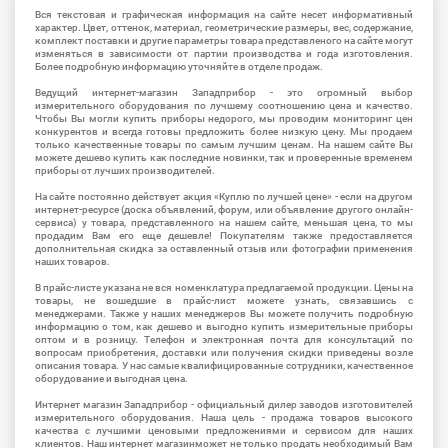
Вся текстовая и графическая информация на сайте несет информативный
характер. Цвет, оттенок, материал, геометрические размеры, вес, содержание,
комплект поставки и другие параметры товара представленого на сайте могут
изменяться в зависимости от партии производства и года изготовления.
Более подробную информацию уточняйте в отделе продаж.
Ведущий интернет-магазин Западприбор - это огромный выбор
измерительного оборудования по лучшему соотношению цена и качество.
Чтобы Вы могли купить приборы недорого, мы проводим мониторинг цен
конкурентов и всегда готовы предложить более низкую цену. Мы продаем
только качественные товары по самым лучшим ценам. На нашем сайте Вы
можете дешево купить как последние новинки, так и проверенные временем
приборы от лучших производителей.
На сайте постоянно действует акция «Куплю по лучшей цене» - если на другом
интернет-ресурсе (доска объявлений, форум, или объявление другого онлайн-
сервиса) у товара, представленного на нашем сайте, меньшая цена, то мы
продадим Вам его еще дешевле! Покупателям также предоставляется
дополнительная скидка за оставленный отзыв или фотографии применения
наших товаров.
В прайс-листе указана не вся номенклатура предлагаемой продукции. Цены на
товары, не вошедшие в прайс-лист можете узнать, связавшись с
менеджерами. Также у наших менеджеров Вы можете получить подробную
информацию о том, как дешево и выгодно купить измерительные приборы
оптом и в розницу. Телефон и электронная почта для консультаций по
вопросам приобретения, доставки или получения скидки приведены возле
описания товара. У нас самые квалифицированные сотрудники, качественное
оборудование и выгодная цена.
Интернет магазин Западприбор - официальный дилер заводов изготовителей
измерительного оборудования. Наша цель - продажа товаров высокого
качества с лучшими ценовыми предложениями и сервисом для наших
клиентов. Наш интернет магазинможет не только продать необходимый Вам