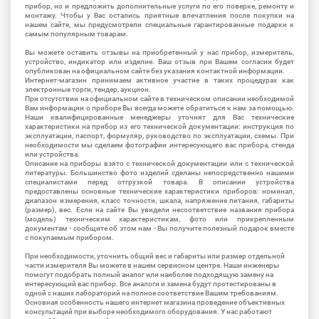
прибор, но и предложить дополнительные услуги по его поверке, ремонту и
монтажу. Чтобы у Вас остались приятные впечатления после покупки на
нашем сайте, мы предусмотрели специальные гарантированные подарки к
самым популярным товарам.
Вы можете оставить отзывы на приобретенный у нас прибор, измеритель,
устройство, индикатор или изделие. Ваш отзыв при Вашем согласии будет
опубликован на официальном сайте без указания контактной информации.
Интернет-магазин принимаем активное участие в таких процедурах как
электронные торги, тендер, аукцион.
При отсутствии на официальном сайте в техническом описании необходимой
Вам информации о приборе Вы всегда можете обратиться к нам за помощью.
Наши квалифицированные менеджеры уточнят для Вас технические
характеристики на прибор из его технической документации: инструкция по
эксплуатации, паспорт, формуляр, руководство по эксплуатации, схемы. При
необходимости мы сделаем фотографии интересующего вас прибора, стенда
или устройства.
Описание на приборы взято с технической документации или с технической
литературы. Большинство фото изделий сделаны непосредственно нашими
специалистами перед отгрузкой товара. В описании устройства
предоставлены основные технические характеристики приборов: номинал,
диапазон измерения, класс точности, шкала, напряжение питания, габариты
(размер), вес. Если на сайте Вы увидели несоответствие названия прибора
(модель) техническим характеристикам, фото или прикрепленным
документам - сообщите об этом нам - Вы получите полезный подарок вместе
с покупаемым прибором.
При необходимости, уточнить общий вес и габариты или размер отдельной
части измерителя Вы можете в нашем сервисном центре. Наши инженеры
помогут подобрать полный аналог или наиболее подходящую замену на
интересующий вас прибор. Все аналоги и замена будут протестированы в
одной с наших лабораторий на полное соответствие Вашим требованиям.
Основная особенность нашего интернет магазина проведение объективных
консультаций при выборе необходимого оборудования. У нас работают