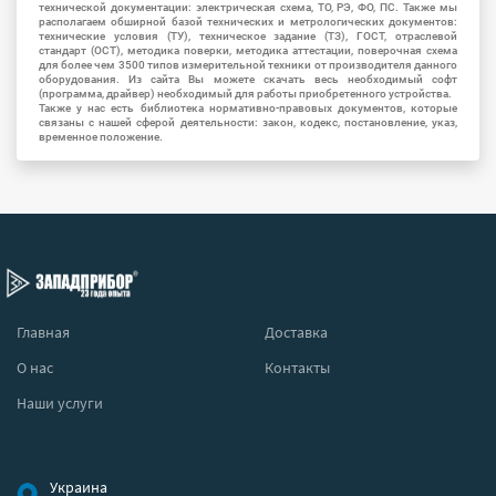
технической документации: электрическая схема, ТО, РЭ, ФО, ПС. Также мы
располагаем обширной базой технических и метрологических документов:
технические условия (ТУ), техническое задание (ТЗ), ГОСТ, отраслевой
стандарт (ОСТ), методика поверки, методика аттестации, поверочная схема
для более чем 3500 типов измерительной техники от производителя данного
оборудования. Из сайта Вы можете скачать весь необходимый софт
(программа, драйвер) необходимый для работы приобретенного устройства.
Также у нас есть библиотека нормативно-правовых документов, которые
связаны с нашей сферой деятельности: закон, кодекс, постановление, указ,
временное положение.
Главная
Доставка
О нас
Контакты
Наши услуги
Украина