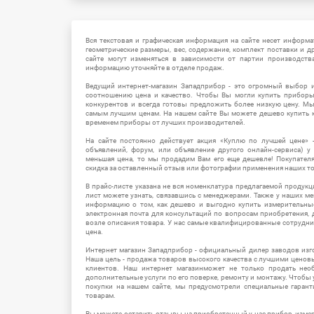
Вся текстовая и графическая информация на сайте несет информат
геометрические размеры, вес, содержание, комплект поставки и д
сайте могут изменяться в зависимости от партии производств
информацию уточняйте в отделе продаж.
Ведущий интернет-магазин Западприбор - это огромный выбор 
соотношению цена и качество. Чтобы Вы могли купить прибор
конкурентов и всегда готовы предложить более низкую цену. М
самым лучшим ценам. На нашем сайте Вы можете дешево купить к
временем приборы от лучших производителей.
На сайте постоянно действует акция «Куплю по лучшей цене» -
объявлений, форум, или объявление другого онлайн-сервиса) у 
меньшая цена, то мы продадим Вам его еще дешевле! Покупател
скидка за оставленный отзыв или фотографии применения наших т
В прайс-листе указана не вся номенклатура предлагаемой продукц
лист можете узнать, связавшись с менеджерами. Также у наших 
информацию о том, как дешево и выгодно купить измерительны
электронная почта для консультаций по вопросам приобретения,
возле описания товара. У нас самые квалифицированные сотрудни
цена.
Интернет магазин Западприбор - официальный дилер заводов изг
Наша цель - продажа товаров высокого качества с лучшими цено
клиентов. Наш интернет магазинможет не только продать не
дополнительные услуги по его поверке, ремонту и монтажу. Чтобы 
покупки на нашем сайте, мы предусмотрели специальные гара
товарам.
Вы можете оставить отзывы на приобретенный у нас прибор, измер