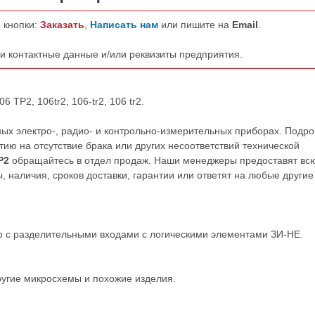
 кнопки:
Заказать
,
Написать нам
или пишите на
Email
.
ши контактные данные и/или реквизиты предприятия.
 ТР2, 106tr2, 106-tr2, 106 tr2.
х электро-, радио- и контрольно-измерительных приборах. Подр
ию на отсутствие брака или других несоответствий технической
Р2
обращайтесь в отдел продаж. Наши менеджеры предоставят вс
наличия, сроков доставки, гарантии или ответят на любые другие
р с разделительными входами с логическими элементами ЗИ-НЕ.
ругие
микросхемы
и похожие изделия.