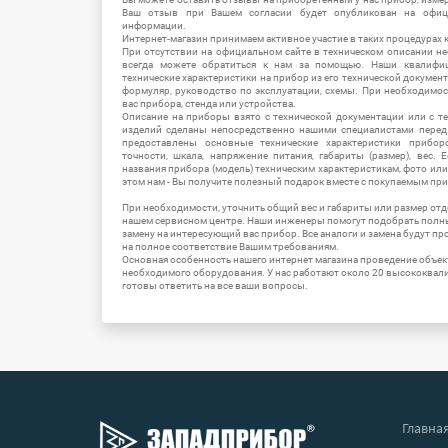
Ваш отзыв при Вашем согласии будет опубликован на офици
информации.
Интернет-магазин принимаем активное участие в таких процедурах к
При отсутствии на официальном сайте в техническом описании 
всегда можете обратиться к нам за помощью. Наши квалифи
технические характеристики на прибор из его технической документ
формуляр, руководство по эксплуатации, схемы. При необходимо
вас прибора, стенда или устройства.
Описание на приборы взято с технической документации или с т
изделий сделаны непосредственно нашими специалистами перед 
предоставлены основные технические характеристики приборо
точности, шкала, напряжение питания, габариты (размер), вес.
названия прибора (модель) техническим характеристикам, фото ил
этом нам - Вы получите полезный подарок вместе с покупаемым пр
При необходимости, уточнить общий вес и габариты или размер отд
нашем сервисном центре. Наши инженеры помогут подобрать полн
замену на интересующий вас прибор. Все аналоги и замена будут п
на полное соответствие Вашим требованиям.
Основная особенность нашего интернет магазина проведение объе
необходимого оборудования. У нас работают около 20 высококва
готовы ответить на все ваши вопросы.
Главна