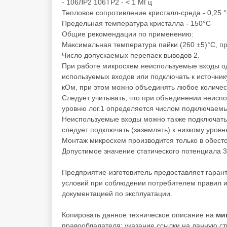
- 106ЛР2 106ТР2 - < 1 МГц
Тепловое сопротивление кристалл-среда - 0,25 
Предельная температура кристалла - 150°С
Общие рекомендации по применению:
Максимальная температура пайки (260 ±5)°С, пр
Число допускаемых перепаек выводов 2.
При работе микросхем неиспользуемые входы од
используемых входов или подключать к источни
кОм, при этом можно объединять любое количест
Следует учитывать, что при объединении неиспо
уровню лог.1 определяется числом подключаемы
Неиспользуемые входы можно также подключать 
следует подключать (заземлять) к низкому уровн
Монтаж микросхем производится только в обест
Допустимое значение статического потенциала 3
Предприятие-изготовитель предоставляет гаран
условий при соблюдении потребителем правил и
документацией по эксплуатации.
Копировать данное техническое описание на
ми
правообладателя; указание ссылки на данную стр