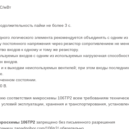
°С/мВт
одолжительность пайки не более 3 с.
ного логического элемента рекомендуется объединять с одним из
ку постоянного напряжения через резистор сопротивлением не мен
во входов к одному и тому же резистору.
льзуемых входов с одним из используемых нагрузочная способност
х входов.
и к выходам неиспользуемых вентилей; при этом входы последних
ю.
оченном состоянии.
0 В.
тию соответствия микросхемы 106ТР2 всем требованиям техническ
 условий эксплуатации, хранения и транспортирования, установле
кросхемы 106ТР2
запрещено без письменного разрешения
аницу zapadpribor.com/106tr2/ обязательно.