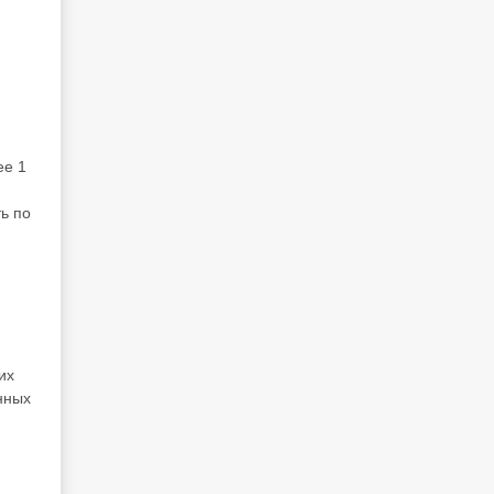
ее 1
ь по
их
нных