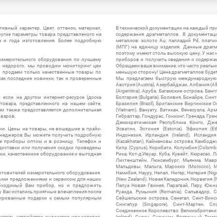
ивный характер. Цвет, оттенок, материал,
В технической документации на каждый пр
ругие параметры товара представленого на
содержания драгметаллов. В документац
а и года изготовления. Более подробную
металлов: золото Au, палладий Pd, плати
(МПГ) на единицу изделия. Данные драгм
поэтому имеют столь высокую цену. У нас 
измерительного оборудования по лучшему
приборов и получить сведения о содержа
ы недорого, мы проводим мониторинг цен
Обращаем ваше внимание, что часто реальн
ы продаем только качественные товары по
меньшую сторону! Цена драгметаллов будет 
ак последние новинки, так и проверенные
Мы предлагаем быструю международную до
Австрия (Austria), Азербайджан, Албания (Alb
(Argentina), Аруба, Багамские острова, Бан
 если на другом интернет-ресурсе (доска
Болгария (Bulgaria), Боливия, Бонайре, Синт
товара, представленного на нашем сайте,
Бразилия (Brazil), Британские Виргинские 
ям также предоставляется дополнительная
(Vietnam), Вануату, Ватикан, Венесуэла, Ар
оваров.
Гибралтар, Гондурас, Гонконг, Гренада, Гренл
Демократическая Республика Конго, Дже
ии. Цены на товары, не вошедшие в прайс-
Эсватин, Эстония (Estonia), Эфиопия (Et
менеджеров Вы можете получить подробную
Индонезия, Ирландия (Ireland), Исландия (
е приборы оптом и в розницу. Телефон и
(Kazakhstan), Каймановы острова, Камбоджа,
 доставки или получения скидки приведены
Кипр (Cyprus), Кирибати, Колумбия (Colombia
ки, качественное оборудование и выгодная
Рика, Кот-д'Ивуар, Куба, Кувейт, Кюрасао, Ла
Лихтенштейн, Люксембург, Мьянма, Мавр
Мальдивы, Мальта, Марокко (Morocco), М
отовителей измерительного оборудования.
Намибия, Науру, Непал, Нигер, Нигерия (Nig
выми предложениями и сервисом для наших
(New Zealand), Новая Каледония, Норвегия (
обходимый Вам прибор, но и предложить
Папуа Новая Гвинея, Парагвай, Перу, Южная
у Вас остались приятные впечатления после
Руанда, Румыния (Romania), Сальвадор, С
нтированные подарки к самым популярным
Сейшельские острова, Сенегал, Сент-Винсе
Сингапур (Singapore), Синт-Мартен, Сл
Соединенное Королевство Великобритании и
итель, устройство, индикатор или изделие.
Ireland), Судан, Суринам, Восточный Тим