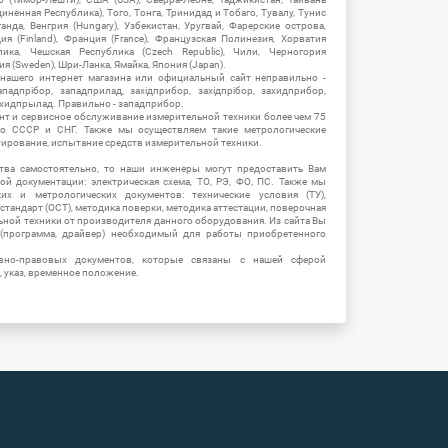
единенная Республика), Того, Тонга, Тринидад и Тобаго, Тувалу, Тунис
Уганда, Венгрия (Hungary), Узбекистан, Уругвай, Фарерские острова,
ия (Finland), Франция (France), Французская Полинезия, Хорватия
блика, Чешская Республика (Czech Republic), Чили, Черногория
ия (Sweden), Шри-Ланка, Ямайка, Япония (Japan).
 нашего интернет магазина или официальный сайт неправильно -
адпрібор, западприлад, західприбор, західпрібор, захидприбор,
ахидпрылад. Правильно - западприбор.
нт и сервисное обслуживание измерительной техники более чем 75
о СССР и СНГ. Также мы осуществляем такие метрологические
уирование, испытание средств измерительной техники.
тва самостоятельно, то наши инженеры могут предоставить Вам
й документации: электрическая схема, ТО, РЭ, ФО, ПС. Также мы
их и метрологических документов: технические условия (ТУ),
 стандарт (ОСТ), методика поверки, методика аттестации, поверочная
ьной техники от производителя данного оборудования. Из сайта Вы
(программа, драйвер) необходимый для работы приобретенного
вно-правовых документов, которые связаны с нашей сферой
, указ, временное положение.