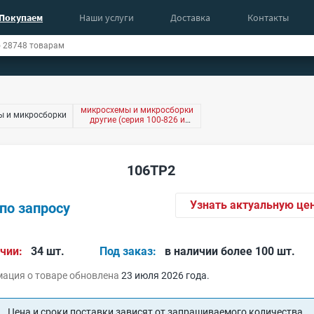
Покупаем
Наши услуги
Доставка
Контакты
микросхемы и микросборки
ы и микросборки
другие (серия 100-826 и
другие)
106ТР2
Узнать актуальную це
по запросу
чии:
34 шт.
Под заказ:
в наличии более 100 шт.
ация о товаре обновлена
23 июля 2026 года.
Цена и сроки поставки зависят от запрашиваемого количества.