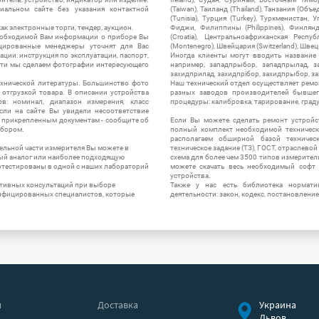
альном сайте без указания контактной
(Taiwan), Таиланд (Thailand), Танзания (Объ
(Tunisia), Турция (Turkey), Туркменистан, 
ак электронные торги, тендер, аукцион.
Фиджи, Филиппины (Philippines), Финлянд
необходимой Вам информации о приборе Вы
(Croatia), Центральноафриканская Респу
цированные менеджеры уточнят для Вас
(Montenegro), Швейцария (Switzerland), Швец
ации: инструкция по эксплуатации, паспорт,
Иногда клиенты могут вводить название
сти мы сделаем фотографии интересующего
например, западпрыбор, западпрылад, зап
захидприлад, захидпрібор, захидпрыбор, з
ехнической литературы. Большинство фото
Наш технический отдел осуществляет ремо
отгрузкой товара. В описании устройства
разных заводов производителей бывшег
в: номинал, диапазон измерения, класс
процедуры: калибровка, тарирование, град
 Если на сайте Вы увидели несоответствие
и прикрепленным документам - сообщите об
Если Вы можете сделать ремонт устройс
ибором.
полный комплект необходимой техническо
располагаем обширной базой техническ
ельной части измерителя Вы можете в
техническое задание (ТЗ), ГОСТ, отраслевой
ый аналог или наиболее подходящую
схема для более чем 3500 типов измерител
ротестированы в одной с наших лабораторий
можете скачать весь необходимый софт 
устройства.
ктивных консультаций при выборе
Также у нас есть библиотека нормати
лифицированных специалистов, которые
деятельности: закон, кодекс, постановление
я
Доставка
Украина
Львов