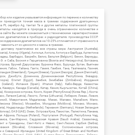
ибор или изделие указывается информация по перечню и количеству
ии приводится точная масса в граммах содержания драгоценных
на Pt, серебро Ag, тантал Ta и другие металлы платиновой группы
еталлы находятся в природе в очень ограниченном количестве и
на сайте Вы можете ознакомиться с техническими характеристиками
нии драгметаллов в приборах и радиодеталях производства СССР.
ое содержание драгметаллов на 10-25% отличается от справочного в
зависить от их ценности и массы в граммах.
ставку практически во все страны мира: Австралия (Australia),
ania), Алжир (Algeria), Ангилья, Ангола, Антигуа и Барбуда, Аргентина
гладеш, Барбадос, Бахрейн, Белиз, Бельгия (Belgium), Бенин, Бермуды,
-Э. и Саба, Босния и Герцеговина (Bosnia and Herzegovina), Ботсвана,
Острова, Бруней Даруссалам, Буркина Фасо, Бурунди, Бутан, Вьетнам
мения, Габон, Гайана, Гаити, Гамия, Гамбия, Гана, Гватемала, Гвинея,
андия (Greenland), Греция (Greece), Грузия (Georgia), Дания (Denmark),
рси, Джибути, Доминика, Доминиканская Республика, Эквадор,
hiopia), Египет (Egypt), Замбия, Зимбабве (Zimbabwe), Иордания
Iceland), Испания (Spain), Италия (Italy), Кабо-Верде, Казахстан
 Камерун, Канада (Canada), Катар, Кения, Кыргызстан, Китай (China),
), Коморские острова, Конго, Корея (Республика) (Korea Rep.), Коста-
ос, Латвия (Latvia), Лесото, Литва (Lithuania), Либерия, Ливан, Ливия,
икий, Мавритания, Мадагаскар, Макао, Малави, Малайзия, Мали,
ексика (Mexico), Мозамбик, Молдова (Moldova), Монако, Монако,
eria), Нидерланды (Netherlands), Германия (Germany), Новая Зеландия
Norway), ОАЭ (UAE), Оман, Острова Кука, Пакистан, Палестина, Панама,
 Африка, Польша (Poland), Португалия (Portugal), Республика Чад,
амоа, Сан-Марино, Саудовская Аравия (Saudi Arabia), Свазиленд,
нт и Гренадины, Сент-Китс и Невис, Сент-Люсия, Сербия (Serbia),
овакия (Slovakia), Словения (Slovenia), Соломоновые острова,
 Северной Ирландии (United Kingdom of Great Britain and Northern
ор (Тимор-Лешти), США (USA), Сьерра-Леоне, Таджикистан, Тайвань