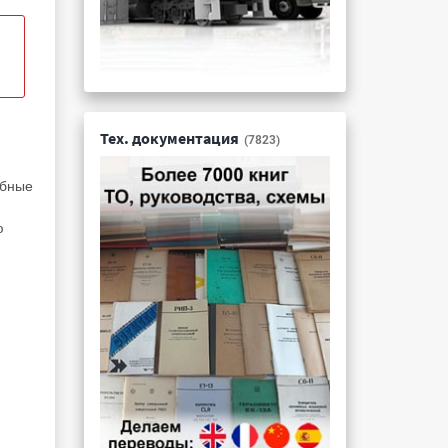
Тех. документация
(7823)
обные
ю