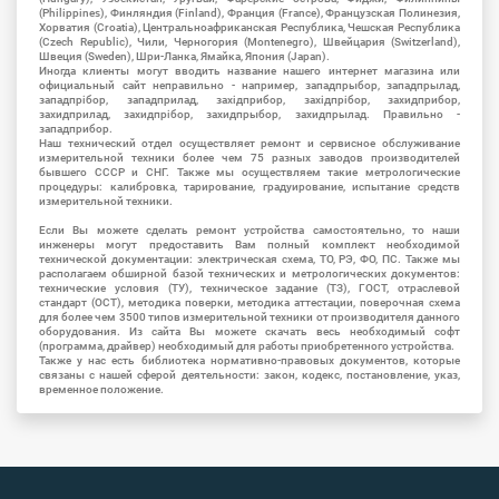
(Philippines), Финляндия (Finland), Франция (France), Французская Полинезия,
Хорватия (Croatia), Центральноафриканская Республика, Чешская Республика
(Czech Republic), Чили, Черногория (Montenegro), Швейцария (Switzerland),
Швеция (Sweden), Шри-Ланка, Ямайка, Япония (Japan).
Иногда клиенты могут вводить название нашего интернет магазина или
официальный сайт неправильно - например, западпрыбор, западпрылад,
западпрібор, западприлад, західприбор, західпрібор, захидприбор,
захидприлад, захидпрібор, захидпрыбор, захидпрылад. Правильно -
западприбор.
Наш технический отдел осуществляет ремонт и сервисное обслуживание
измерительной техники более чем 75 разных заводов производителей
бывшего СССР и СНГ. Также мы осуществляем такие метрологические
процедуры: калибровка, тарирование, градуирование, испытание средств
измерительной техники.
Если Вы можете сделать ремонт устройства самостоятельно, то наши
инженеры могут предоставить Вам полный комплект необходимой
технической документации: электрическая схема, ТО, РЭ, ФО, ПС. Также мы
располагаем обширной базой технических и метрологических документов:
технические условия (ТУ), техническое задание (ТЗ), ГОСТ, отраслевой
стандарт (ОСТ), методика поверки, методика аттестации, поверочная схема
для более чем 3500 типов измерительной техники от производителя данного
оборудования. Из сайта Вы можете скачать весь необходимый софт
(программа, драйвер) необходимый для работы приобретенного устройства.
Также у нас есть библиотека нормативно-правовых документов, которые
связаны с нашей сферой деятельности: закон, кодекс, постановление, указ,
временное положение.