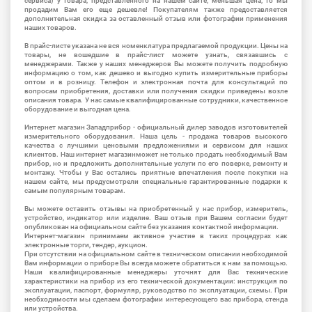
сервиса) у товара, представленного на нашем сайте, меньшая цена, то мы
продадим Вам его еще дешевле! Покупателям также предоставляется
дополнительная скидка за оставленный отзыв или фотографии применения
наших товаров.
В прайс-листе указана не вся номенклатура предлагаемой продукции. Цены на
товары, не вошедшие в прайс-лист можете узнать, связавшись с
менеджерами. Также у наших менеджеров Вы можете получить подробную
информацию о том, как дешево и выгодно купить измерительные приборы
оптом и в розницу. Телефон и электронная почта для консультаций по
вопросам приобретения, доставки или получения скидки приведены возле
описания товара. У нас самые квалифицированные сотрудники, качественное
оборудование и выгодная цена.
Интернет магазин Западприбор - официальный дилер заводов изготовителей
измерительного оборудования. Наша цель - продажа товаров высокого
качества с лучшими ценовыми предложениями и сервисом для наших
клиентов. Наш интернет магазинможет не только продать необходимый Вам
прибор, но и предложить дополнительные услуги по его поверке, ремонту и
монтажу. Чтобы у Вас остались приятные впечатления после покупки на
нашем сайте, мы предусмотрели специальные гарантированные подарки к
самым популярным товарам.
Вы можете оставить отзывы на приобретенный у нас прибор, измеритель,
устройство, индикатор или изделие. Ваш отзыв при Вашем согласии будет
опубликован на официальном сайте без указания контактной информации.
Интернет-магазин принимаем активное участие в таких процедурах как
электронные торги, тендер, аукцион.
При отсутствии на официальном сайте в техническом описании необходимой
Вам информации о приборе Вы всегда можете обратиться к нам за помощью.
Наши квалифицированные менеджеры уточнят для Вас технические
характеристики на прибор из его технической документации: инструкция по
эксплуатации, паспорт, формуляр, руководство по эксплуатации, схемы. При
необходимости мы сделаем фотографии интересующего вас прибора, стенда
или устройства.