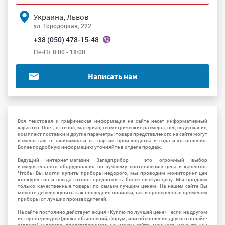
Украина, Львов
ул. Городоцкая, 222
+38 (050) 478-15-48
Пн-Пт 8:00 - 18:00
Написать нам
Вся текстовая и графическая информация на сайте несет информативный
характер. Цвет, оттенок, материал, геометрические размеры, вес, содержание,
комплект поставки и другие параметры товара представленого на сайте могут
изменяться в зависимости от партии производства и года изготовления.
Более подробную информацию уточняйте в отделе продаж.
Ведущий интернет-магазин Западприбор - это огромный выбор
измерительного оборудования по лучшему соотношению цена и качество.
Чтобы Вы могли купить приборы недорого, мы проводим мониторинг цен
конкурентов и всегда готовы предложить более низкую цену. Мы продаем
только качественные товары по самым лучшим ценам. На нашем сайте Вы
можете дешево купить как последние новинки, так и проверенные временем
приборы от лучших производителей.
На сайте постоянно действует акция «Куплю по лучшей цене» - если на другом
интернет-ресурсе (доска объявлений, форум, или объявление другого онлайн-