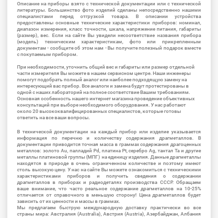
Описание на приборы взято с технической документации или с технической
литературы. Большинство фото изделий сделаны непосредственно нашими
специалистами перед отгрузкой товара. В описании устройства
предоставлены основные технические характеристики приборов: номинал,
диапазон измерения, класс точности, шкала, напряжение питания, габариты
(размер), вес. Если на сайте Вы увидели несоответствие названия прибора
(модель) техническим характеристикам, фото или прикрепленным
документам - сообщите об этом нам - Вы получите полезный подарок вместе
с покупаемым прибором.
При необходимости, уточнить общий вес и габариты или размер отдельной
части измерителя Вы можете в нашем сервисном центре. Наши инженеры
помогут подобрать полный аналог или наиболее подходящую замену на
интересующий вас прибор. Все аналоги и замена будут протестированы в
одной с наших лабораторий на полное соответствие Вашим требованиям.
Основная особенность нашего интернет магазина проведение объективных
консультаций при выборе необходимого оборудования. У нас работают
около 20 высококвалифицированных специалистов, которые готовы
ответить на все ваши вопросы.
В технической документации на каждый прибор или изделие указывается
информация по перечню и количеству содержания драгметаллов. В
документации приводится точная масса в граммах содержания драгоценных
металлов: золото Au, палладий Pd, платина Pt, серебро Ag, тантал Ta и другие
металлы платиновой группы (МПГ) на единицу изделия. Данные драгметаллы
находятся в природе в очень ограниченном количестве и поэтому имеют
столь высокую цену. У нас на сайте Вы можете ознакомиться с техническими
характеристиками приборов и получить сведения о содержании
драгметаллов в приборах и радиодеталях производства СССР. Обращаем
ваше внимание, что часто реальное содержание драгметаллов на 10-25%
отличается от справочного в меньшую сторону! Цена драгметаллов будет
зависить от их ценности и массы в граммах.
Мы предлагаем быструю международную доставку практически во все
страны мира: Австралия (Australia), Австрия (Austria), Азербайджан, Албания