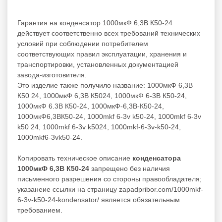
Гарантия на конденсатор 1000мкФ 6,3В К50-24
действует соответственно всех требований технических
условий при соблюдении потребителем
соответствующих правил эксплуатации, хранения и
транспортировки, установленных документацией
завода-изготовителя.
Это изделие также получило название: 1000мкФ 6,3В
К50 24, 1000мкФ 6,3В К5024, 1000мкФ 6-3В К50-24,
1000мкФ 6.3В К50-24, 1000мкФ-6,3В-К50-24,
1000мкФ6,3ВК50-24, 1000mkf 6-3v k50-24, 1000mkf 6-3v
k50 24, 1000mkf 6-3v k5024, 1000mkf-6-3v-k50-24,
1000mkf6-3vk50-24.
Копировать техническое описание
конденсатора
1000мкФ 6,3В К50-24
запрещено без наличия
письменного разрешения со стороны правообладателя;
указанеие ссылки на страницу zapadpribor.com/1000mkf-
6-3v-k50-24-kondensator/ является обязательным
требованием.