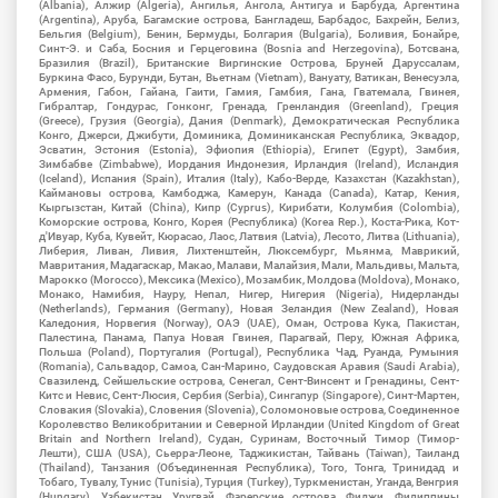
(Albania), Алжир (Algeria), Ангилья, Ангола, Антигуа и Барбуда, Аргентина
(Argentina), Аруба, Багамские острова, Бангладеш, Барбадос, Бахрейн, Белиз,
Бельгия (Belgium), Бенин, Бермуды, Болгария (Bulgaria), Боливия, Бонайре,
Синт-Э. и Саба, Босния и Герцеговина (Bosnia and Herzegovina), Ботсвана,
Бразилия (Brazil), Британские Виргинские Острова, Бруней Даруссалам,
Буркина Фасо, Бурунди, Бутан, Вьетнам (Vietnam), Вануату, Ватикан, Венесуэла,
Армения, Габон, Гайана, Гаити, Гамия, Гамбия, Гана, Гватемала, Гвинея,
Гибралтар, Гондурас, Гонконг, Гренада, Гренландия (Greenland), Греция
(Greece), Грузия (Georgia), Дания (Denmark), Демократическая Республика
Конго, Джерси, Джибути, Доминика, Доминиканская Республика, Эквадор,
Эсватин, Эстония (Estonia), Эфиопия (Ethiopia), Египет (Egypt), Замбия,
Зимбабве (Zimbabwe), Иордания Индонезия, Ирландия (Ireland), Исландия
(Iceland), Испания (Spain), Италия (Italy), Кабо-Верде, Казахстан (Kazakhstan),
Каймановы острова, Камбоджа, Камерун, Канада (Canada), Катар, Кения,
Кыргызстан, Китай (China), Кипр (Cyprus), Кирибати, Колумбия (Colombia),
Коморские острова, Конго, Корея (Республика) (Korea Rep.), Коста-Рика, Кот-
д'Ивуар, Куба, Кувейт, Кюрасао, Лаос, Латвия (Latvia), Лесото, Литва (Lithuania),
Либерия, Ливан, Ливия, Лихтенштейн, Люксембург, Мьянма, Маврикий,
Мавритания, Мадагаскар, Макао, Малави, Малайзия, Мали, Мальдивы, Мальта,
Марокко (Morocco), Мексика (Mexico), Мозамбик, Молдова (Moldova), Монако,
Монако, Намибия, Науру, Непал, Нигер, Нигерия (Nigeria), Нидерланды
(Netherlands), Германия (Germany), Новая Зеландия (New Zealand), Новая
Каледония, Норвегия (Norway), ОАЭ (UAE), Оман, Острова Кука, Пакистан,
Палестина, Панама, Папуа Новая Гвинея, Парагвай, Перу, Южная Африка,
Польша (Poland), Португалия (Portugal), Республика Чад, Руанда, Румыния
(Romania), Сальвадор, Самоа, Сан-Марино, Саудовская Аравия (Saudi Arabia),
Свазиленд, Сейшельские острова, Сенегал, Сент-Винсент и Гренадины, Сент-
Китс и Невис, Сент-Люсия, Сербия (Serbia), Сингапур (Singapore), Синт-Мартен,
Словакия (Slovakia), Словения (Slovenia), Соломоновые острова, Соединенное
Королевство Великобритании и Северной Ирландии (United Kingdom of Great
Britain and Northern Ireland), Судан, Суринам, Восточный Тимор (Тимор-
Лешти), США (USA), Сьерра-Леоне, Таджикистан, Тайвань (Taiwan), Таиланд
(Thailand), Танзания (Объединенная Республика), Того, Тонга, Тринидад и
Тобаго, Тувалу, Тунис (Tunisia), Турция (Turkey), Туркменистан, Уганда, Венгрия
(Hungary), Узбекистан, Уругвай, Фарерские острова, Фиджи, Филиппины