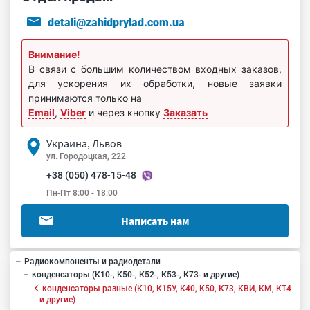
detali@zahidprylad.com.ua
Внимание!
В связи с большим количеством входных заказов,
для ускорения их обработки, новые заявки
принимаются только на
Email
,
Viber
и через кнопку
Заказать
Украина, Львов
ул. Городоцкая, 222
+38 (050) 478-15-48
Пн-Пт 8:00 - 18:00
Написать нам
Радиокомпоненты и радиодетали
конденсаторы (К10-, К50-, К52-, К53-, К73- и другие)
конденсаторы разные (К10, К15У, К40, К50, К73, КВИ, КМ, КТ4
и другие)