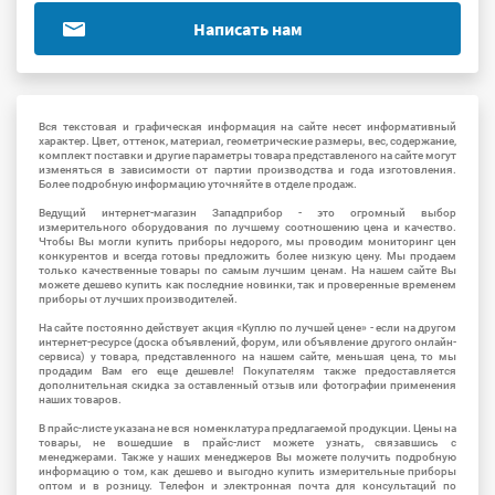
Написать нам
Вся текстовая и графическая информация на сайте несет информативный
характер. Цвет, оттенок, материал, геометрические размеры, вес, содержание,
комплект поставки и другие параметры товара представленого на сайте могут
изменяться в зависимости от партии производства и года изготовления.
Более подробную информацию уточняйте в отделе продаж.
Ведущий интернет-магазин Западприбор - это огромный выбор
измерительного оборудования по лучшему соотношению цена и качество.
Чтобы Вы могли купить приборы недорого, мы проводим мониторинг цен
конкурентов и всегда готовы предложить более низкую цену. Мы продаем
только качественные товары по самым лучшим ценам. На нашем сайте Вы
можете дешево купить как последние новинки, так и проверенные временем
приборы от лучших производителей.
На сайте постоянно действует акция «Куплю по лучшей цене» - если на другом
интернет-ресурсе (доска объявлений, форум, или объявление другого онлайн-
сервиса) у товара, представленного на нашем сайте, меньшая цена, то мы
продадим Вам его еще дешевле! Покупателям также предоставляется
дополнительная скидка за оставленный отзыв или фотографии применения
наших товаров.
В прайс-листе указана не вся номенклатура предлагаемой продукции. Цены на
товары, не вошедшие в прайс-лист можете узнать, связавшись с
менеджерами. Также у наших менеджеров Вы можете получить подробную
информацию о том, как дешево и выгодно купить измерительные приборы
оптом и в розницу. Телефон и электронная почта для консультаций по