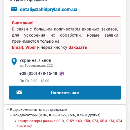
detali@zahidprylad.com.ua
Внимание!
В связи с большим количеством входных заказов,
для ускорения их обработки, новые заявки
принимаются только на
Email
,
Viber
и через кнопку
Заказать
Украина, Львов
ул. Городоцкая, 222
+38 (050) 478-15-48
Пн-Пт 8:00 - 18:00
Написать нам
Радиокомпоненты и радиодетали
конденсаторы (К10-, К50-, К52-, К53-, К73- и другие)
конденсаторы разные (К10, К15У, К40, К50, К73, КВИ, КМ, КТ4
и другие)