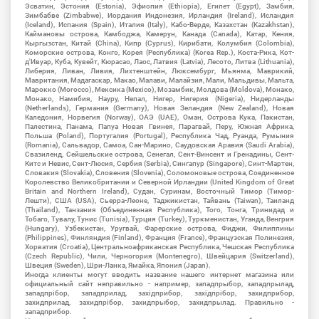
Эсватин, Эстония (Estonia), Эфиопия (Ethiopia), Египет (Egypt), Замбия,
Зимбабве (Zimbabwe), Иордания Индонезия, Ирландия (Ireland), Исландия
(Iceland), Испания (Spain), Италия (Italy), Кабо-Верде, Казахстан (Kazakhstan),
Каймановы острова, Камбоджа, Камерун, Канада (Canada), Катар, Кения,
Кыргызстан, Китай (China), Кипр (Cyprus), Кирибати, Колумбия (Colombia),
Коморские острова, Конго, Корея (Республика) (Korea Rep.), Коста-Рика, Кот-
д'Ивуар, Куба, Кувейт, Кюрасао, Лаос, Латвия (Latvia), Лесото, Литва (Lithuania),
Либерия, Ливан, Ливия, Лихтенштейн, Люксембург, Мьянма, Маврикий,
Мавритания, Мадагаскар, Макао, Малави, Малайзия, Мали, Мальдивы, Мальта,
Марокко (Morocco), Мексика (Mexico), Мозамбик, Молдова (Moldova), Монако,
Монако, Намибия, Науру, Непал, Нигер, Нигерия (Nigeria), Нидерланды
(Netherlands), Германия (Germany), Новая Зеландия (New Zealand), Новая
Каледония, Норвегия (Norway), ОАЭ (UAE), Оман, Острова Кука, Пакистан,
Палестина, Панама, Папуа Новая Гвинея, Парагвай, Перу, Южная Африка,
Польша (Poland), Португалия (Portugal), Республика Чад, Руанда, Румыния
(Romania), Сальвадор, Самоа, Сан-Марино, Саудовская Аравия (Saudi Arabia),
Свазиленд, Сейшельские острова, Сенегал, Сент-Винсент и Гренадины, Сент-
Китс и Невис, Сент-Люсия, Сербия (Serbia), Сингапур (Singapore), Синт-Мартен,
Словакия (Slovakia), Словения (Slovenia), Соломоновые острова, Соединенное
Королевство Великобритании и Северной Ирландии (United Kingdom of Great
Britain and Northern Ireland), Судан, Суринам, Восточный Тимор (Тимор-
Лешти), США (USA), Сьерра-Леоне, Таджикистан, Тайвань (Taiwan), Таиланд
(Thailand), Танзания (Объединенная Республика), Того, Тонга, Тринидад и
Тобаго, Тувалу, Тунис (Tunisia), Турция (Turkey), Туркменистан, Уганда, Венгрия
(Hungary), Узбекистан, Уругвай, Фарерские острова, Фиджи, Филиппины
(Philippines), Финляндия (Finland), Франция (France), Французская Полинезия,
Хорватия (Croatia), Центральноафриканская Республика, Чешская Республика
(Czech Republic), Чили, Черногория (Montenegro), Швейцария (Switzerland),
Швеция (Sweden), Шри-Ланка, Ямайка, Япония (Japan).
Иногда клиенты могут вводить название нашего интернет магазина или
официальный сайт неправильно - например, западпрыбор, западпрылад,
западпрібор, западприлад, західприбор, західпрібор, захидприбор,
захидприлад, захидпрібор, захидпрыбор, захидпрылад. Правильно -
западприбор.