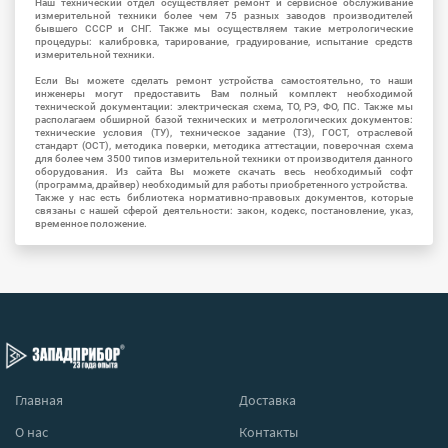
Наш технический отдел осуществляет ремонт и сервисное обслуживание
измерительной техники более чем 75 разных заводов производителей
бывшего СССР и СНГ. Также мы осуществляем такие метрологические
процедуры: калибровка, тарирование, градуирование, испытание средств
измерительной техники.
Если Вы можете сделать ремонт устройства самостоятельно, то наши
инженеры могут предоставить Вам полный комплект необходимой
технической документации: электрическая схема, ТО, РЭ, ФО, ПС. Также мы
располагаем обширной базой технических и метрологических документов:
технические условия (ТУ), техническое задание (ТЗ), ГОСТ, отраслевой
стандарт (ОСТ), методика поверки, методика аттестации, поверочная схема
для более чем 3500 типов измерительной техники от производителя данного
оборудования. Из сайта Вы можете скачать весь необходимый софт
(программа, драйвер) необходимый для работы приобретенного устройства.
Также у нас есть библиотека нормативно-правовых документов, которые
связаны с нашей сферой деятельности: закон, кодекс, постановление, указ,
временное положение.
Главная
Доставка
О нас
Контакты