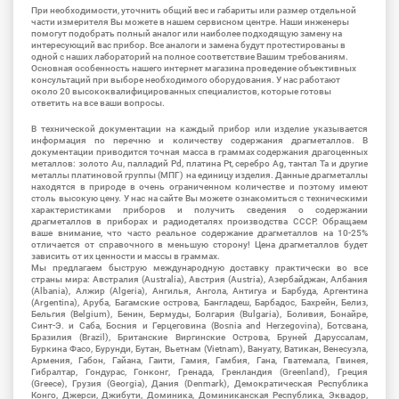
При необходимости, уточнить общий вес и габариты или размер отдельной
части измерителя Вы можете в нашем сервисном центре. Наши инженеры
помогут подобрать полный аналог или наиболее подходящую замену на
интересующий вас прибор. Все аналоги и замена будут протестированы в
одной с наших лабораторий на полное соответствие Вашим требованиям.
Основная особенность нашего интернет магазина проведение объективных
консультаций при выборе необходимого оборудования. У нас работают
около 20 высококвалифицированных специалистов, которые готовы
ответить на все ваши вопросы.
В технической документации на каждый прибор или изделие указывается
информация по перечню и количеству содержания драгметаллов. В
документации приводится точная масса в граммах содержания драгоценных
металлов: золото Au, палладий Pd, платина Pt, серебро Ag, тантал Ta и другие
металлы платиновой группы (МПГ) на единицу изделия. Данные драгметаллы
находятся в природе в очень ограниченном количестве и поэтому имеют
столь высокую цену. У нас на сайте Вы можете ознакомиться с техническими
характеристиками приборов и получить сведения о содержании
драгметаллов в приборах и радиодеталях производства СССР. Обращаем
ваше внимание, что часто реальное содержание драгметаллов на 10-25%
отличается от справочного в меньшую сторону! Цена драгметаллов будет
зависить от их ценности и массы в граммах.
Мы предлагаем быструю международную доставку практически во все
страны мира: Австралия (Australia), Австрия (Austria), Азербайджан, Албания
(Albania), Алжир (Algeria), Ангилья, Ангола, Антигуа и Барбуда, Аргентина
(Argentina), Аруба, Багамские острова, Бангладеш, Барбадос, Бахрейн, Белиз,
Бельгия (Belgium), Бенин, Бермуды, Болгария (Bulgaria), Боливия, Бонайре,
Синт-Э. и Саба, Босния и Герцеговина (Bosnia and Herzegovina), Ботсвана,
Бразилия (Brazil), Британские Виргинские Острова, Бруней Даруссалам,
Буркина Фасо, Бурунди, Бутан, Вьетнам (Vietnam), Вануату, Ватикан, Венесуэла,
Армения, Габон, Гайана, Гаити, Гамия, Гамбия, Гана, Гватемала, Гвинея,
Гибралтар, Гондурас, Гонконг, Гренада, Гренландия (Greenland), Греция
(Greece), Грузия (Georgia), Дания (Denmark), Демократическая Республика
Конго, Джерси, Джибути, Доминика, Доминиканская Республика, Эквадор,