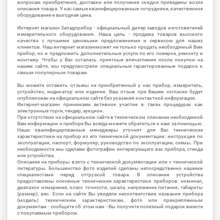
вопросам приобретения, доставки или получения скидки приведены возле
описания товара. У нас самые квалифицированные сотрудники, качественное
оборудование и выгодная цена.
Интернет магазин Западприбор - официальный дилер заводов изготовителей
измерительного оборудования. Наша цель - продажа товаров высокого
качества с лучшими ценовыми предложениями и сервисом для наших
клиентов. Наш интернет магазинможет не только продать необходимый Вам
прибор, но и предложить дополнительные услуги по его поверке, ремонту и
монтажу. Чтобы у Вас остались приятные впечатления после покупки на
нашем сайте, мы предусмотрели специальные гарантированные подарки к
самым популярным товарам.
Вы можете оставить отзывы на приобретенный у нас прибор, измеритель,
устройство, индикатор или изделие. Ваш отзыв при Вашем согласии будет
опубликован на официальном сайте без указания контактной информации.
Интернет-магазин принимаем активное участие в таких процедурах как
электронные торги, тендер, аукцион.
При отсутствии на официальном сайте в техническом описании необходимой
Вам информации о приборе Вы всегда можете обратиться к нам за помощью.
Наши квалифицированные менеджеры уточнят для Вас технические
характеристики на прибор из его технической документации: инструкция по
эксплуатации, паспорт, формуляр, руководство по эксплуатации, схемы. При
необходимости мы сделаем фотографии интересующего вас прибора, стенда
или устройства.
Описание на приборы взято с технической документации или с технической
литературы. Большинство фото изделий сделаны непосредственно нашими
специалистами перед отгрузкой товара. В описании устройства
предоставлены основные технические характеристики приборов: номинал,
диапазон измерения, класс точности, шкала, напряжение питания, габариты
(размер), вес. Если на сайте Вы увидели несоответствие названия прибора
(модель) техническим характеристикам, фото или прикрепленным
документам - сообщите об этом нам - Вы получите полезный подарок вместе
с покупаемым прибором.